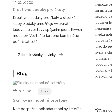
22.10.2021
nemôže oz
Kreatívne sedáky pre školy
za najlepš
sedadlo ba
Kreatívne sedáky pre školy a školské
využíva le
kluby. Sedáky umožňujú vytvárať
neprenáša 
ľubovolné zostavy spájaním jednotlivých
medzi noha
modulov. Voliteľné farebné kombinácie
vyrovnať u
poť...
čítať celé
viac do pr
svaly a ch
Zobraziť všetky novinky
prináša aj
podobný ef
poloha, v 
Blog
krátkom č
04.12.2024
Škola
Skrinky na mobilné telefóny
Kde bezpečne odkladať mobilný telefón
💡
Naše od