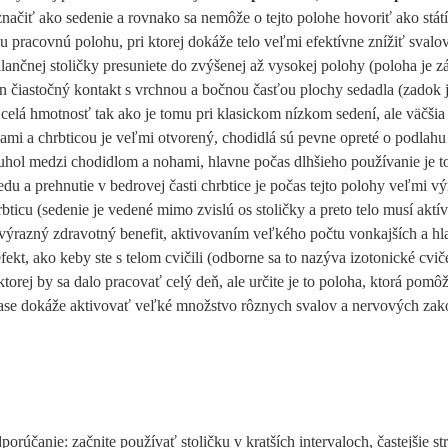
načiť ako sedenie a rovnako sa nemôže o tejto polohe hovoriť ako st
iu pracovnú polohu, pri ktorej dokáže telo veľmi efektívne znížiť svalové
lančnej stoličky presuniete do zvýšenej až vysokej polohy (poloha je zá
n čiastočný kontakt s vrchnou a bočnou časťou plochy sedadla (zadok j
celá hmotnosť tak ako je tomu pri klasickom nízkom sedení, ale väčšia 
mi a chrbticou je veľmi otvorený, chodidlá sú pevne opreté o podlahu
hol medzi chodidlom a nohami, hlavne počas dlhšieho používanie je to
edu a prehnutie v bedrovej časti chrbtice je počas tejto polohy veľmi 
rbticu (sedenie je vedené mimo zvislú os stoličky a preto telo musí akt
 výrazný zdravotný benefit, aktivovaním veľkého počtu vonkajších a hl
ekt, ako keby ste s telom cvičili (odborne sa to nazýva izotonické cviče
ktorej by sa dalo pracovať celý deň, ale určite je to poloha, ktorá pomô
ase dokáže aktivovať veľké množstvo rôznych svalov a nervových zak
porúčanie
:
začnite používať stoličku v kratších intervaloch, častejšie 