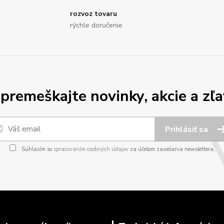
rozvoz tovaru
rýchle doručenie
premeškajte novinky, akcie a zľa
Prihlásiť sa
Súhlasím so
spracovaním osobných údajov
za účelom zasielania newslettera.