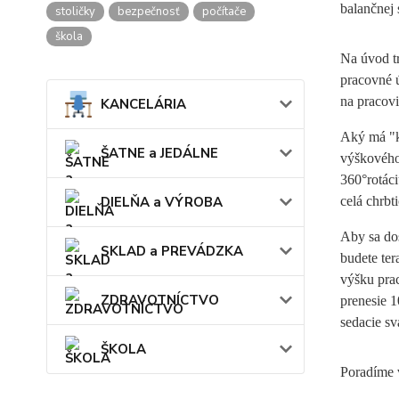
balančnej 
stoličky
bezpečnosť
počítače
škola
Na úvod tr
pracovné ú
na pracovi
KANCELÁRIA
Aký má "k
ŠATNE a JEDÁLNE
výškového
360°rotáci
DIELŇA a VÝROBA
celá chrbt
Aby sa do
SKLAD a PREVÁDZKA
budete ter
výšku prac
ZDRAVOTNÍCTVO
prenesie 1
sedacie sv
ŠKOLA
Poradíme 