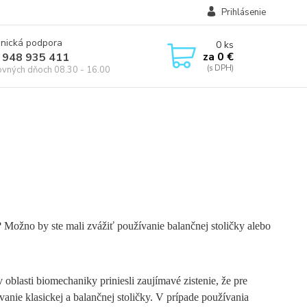
Prihlásenie
onická podpora
0
ks
za
0 €
 948 935 411
ovných dňoch 08.30 - 16.00
u? Možno by ste mali zvážiť používanie balančnej stoličky alebo
oblasti biomechaniky priniesli zaujímavé zistenie, že pre
anie klasickej a balančnej stoličky. V prípade používania