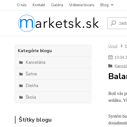
O nás
Kontakt
Galéria
Vrátenie tovaru
Blog
Úvod
Kategórie blogu
10
.
04
.
Kancelária
Kancel
Bala
Šatne
Dielňa
Bolí vás p
Škola
sedáku. V
Systém bal
Štítky blogu
dosiahnuti