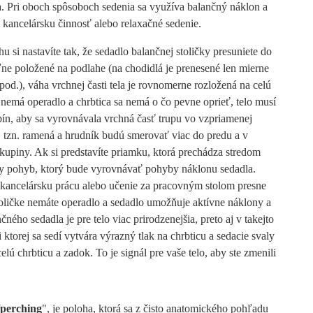
a. Pri oboch spôsoboch sedenia sa využíva balančný náklon a
 kancelársku činnosť alebo relaxačné sedenie.
hu si nastavíte tak, že sedadlo balančnej stoličky presuniete do
ľne položené na podlahe (na chodidlá je prenesené len mierne
pod.), váha vrchnej časti tela je rovnomerne rozložená na celú
a nemá operadlo a chrbtica sa nemá o čo pevne oprieť, telo musí
pín, aby sa vyrovnávala vrchná časť trupu vo vzpriamenej
a, tzn. ramená a hrudník budú smerovať viac do predu a v
skupiny. Ak si predstavíte priamku, ktorá prechádza stredom
vny pohyb, ktorý bude vyrovnávať pohyby náklonu sedadla.
nú kancelársku prácu alebo učenie za pracovným stolom presne
 stoličke nemáte operadlo a sedadlo umožňuje aktívne náklony a
ho sedadla je pre telo viac prirodzenejšia, preto aj v takejto
ktorej sa sedí vytvára výrazný tlak na chrbticu a sedacie svaly
lú chrbticu a zadok. To je signál pre vaše telo, aby ste zmenili
/perching
", je poloha, ktorá sa z čisto anatomického pohľadu