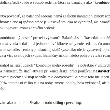
stoličky/sedáku ide o spôsob sedenia, ktorý sa označuje ako "
kombinov
eba povedať, že balančné sedenie nemá za úlohu nahradiť v plnom rozsa
kony alebo aj spôsob práce je klasická stolička nevyhnutná, ale balanč
sku vytvoriť zónu zdravého sedenia.
ombinovaný posed" pre telo význam? Balančná stolička/sedák umožňuje
 nastavenia sedala, má jednobodové kĺbové uchytenie sedadla, čo um
u na sedadle. Tento typ balančnej stoličky/sedáku nie je vybavený op
ica a viac svalových skupín. Balančný náklon alebo pohyb vytvára rôzn
siahol najlepší účinok "kombinovaného posedu", je potrebné v určitý
az namietať, že stačí, aby ste pri kancelárskej práci používali
nastaviteľ
ovnej plochy a v stoji necháte telo oddychovať.
A práve toto nie je te
00% hmotnosti vášho tela na nohy, zmena polohy bola vykonaná, ale nevy
aly!
vám ako na to. Používajte metódu
sitting / perching
.