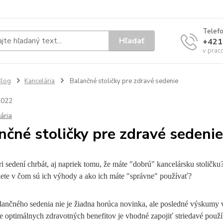
Telef
Hľadať
+421
v prac
Blog
Kancelária
Balančné stoličky pre zdravé sedenie
2022
ária
nčné stoličky pre zdravé sedenie
ri sedení chrbát, aj napriek tomu, že máte "dobrú" kancelársku stoličk
iete v čom sú ich výhody a ako ich máte "správne" používať?
ančného sedenia nie je žiadna horúca novinka, ale posledné výskumy v 
e optimálnych zdravotných benefitov je vhodné zapojiť striedavé použív