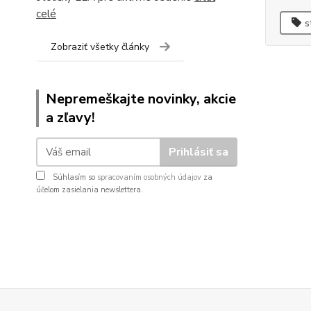
celé
s
Zobraziť všetky články
Nepremeškajte novinky, akcie
a zľavy!
Prihlásiť sa
Súhlasím so
spracovaním osobných údajov
za
účelom zasielania newslettera.