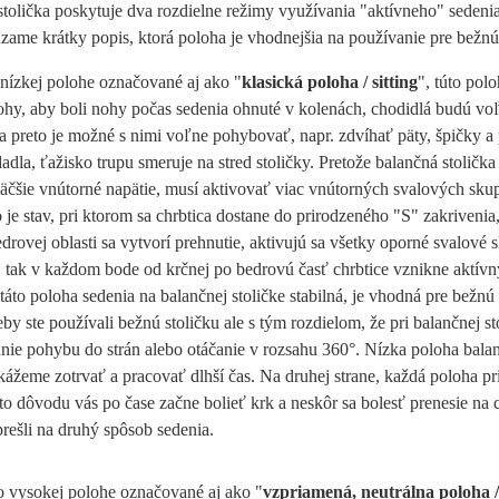
tolička poskytuje dva rozdielne režimy využívania "aktívneho" sedeni
zame krátky popis, ktorá poloha je vhodnejšia na používanie pre bežnú
nízkej polohe označované aj ako "
klasická poloha / sitting
", túto polo
ohy, aby boli nohy počas sedenia ohnuté v kolenách, chodidlá budú vo
a preto je možné s nimi voľne pohybovať, napr. zdvíhať päty, špičky a 
adla, ťažisko trupu smeruje na stred stoličky. Pretože balančná stoličk
äčšie vnútorné napätie, musí aktivovať viac vnútorných svalových sku
 je stav, pri ktorom sa chrbtica dostane do prirodzeného "S" zakriveni
drovej oblasti sa vytvorí prehnutie, aktivujú sa všetky oporné svalové 
a, tak v každom bode od krčnej po bedrovú časť chrbtice vznikne aktí
 táto poloha sedenia na balančnej stoličke stabilná, je vhodná pre bež
eby ste používali bežnú stoličku ale s tým rozdielom, že pri balančnej
ie pohybu do strán alebo otáčanie v rozsahu 360°. Nízka poloha balančné
ážeme zotrvať a pracovať dlhší čas. Na druhej strane, každá poloha pri 
oto dôvodu vás po čase začne bolieť krk a neskôr sa bolesť prenesie na ce
prešli na druhý spôsob sedenia.
o vysokej polohe označované aj ako "
vzpriamená, neutrálna poloha 