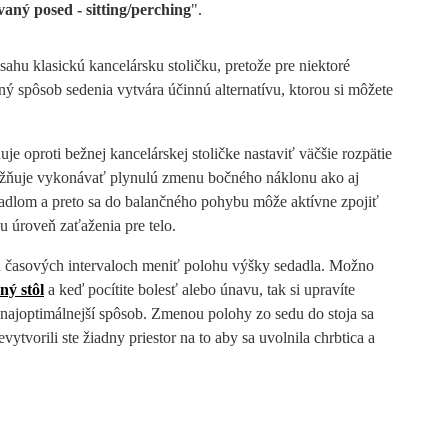
aný posed - sitting/perching
".
hu klasickú kancelársku stoličku, pretože pre niektoré
ný spôsob sedenia vytvára účinnú alternatívu, ktorou si môžete
 oproti bežnej kancelárskej stoličke
nastaviť väčšie rozpätie
ožňuje vykonávať plynulú zmenu bočného náklonu ako aj
eradlom a preto sa do balančného pohybu môže aktívne zpojiť
u úroveň zaťaženia pre telo.
ch časových intervaloch meniť polohu výšky sedadla. Možno
ný stôl
a keď pocítite bolesť alebo únavu, tak si upravíte
n najoptimálnejší spôsob. Zmenou polohy zo sedu do stoja sa
tvorili ste žiadny priestor na to aby sa uvolnila chrbtica a