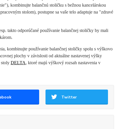
denie"), kombinujte balančnú stoličku s bežnou kancelárskou
 pracovným stolom), postupne sa vaše telo adaptuje na "zdravé
esp. takto odporúčané používanie balančnej stoličky by mali
ekárom.
nia, kombinujte používanie balančnej stoličky spolu s výškovo
covnej plochy v závislosti od aktuálne nastavenej výšky
 stoly
DELTA
, ktoré majú výškový rozsah nastavenia v
ebook
Twitter