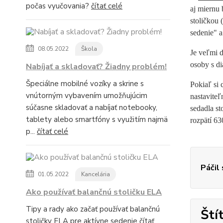
počas vyučovania?
čítať celé
aj miernu 
stoličkou 
sedenie" a
08.05.2022
Škola
Je veľmi d
osoby s d
Nabíjať a skladovať? Žiadny problém!
Špeciálne mobilné vozíky a skrine s
Pokiaľ si 
vnútorným vybavením umožňujúcim
nastaviteľ
súčasne skladovať a nabíjať notebooky,
sedadla s
tablety alebo smartfóny s využitím najmä
rozpätí 6
p...
čítať celé
Páčil
01.05.2022
Kancelária
Ako používať balančnú stoličku ELA
Tipy a rady ako začať používať balančnú
Ští
stoličky ELA pre aktívne sedenie
čítať