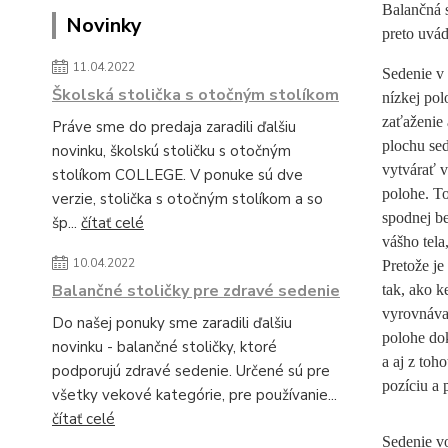
Balančná s
Novinky
preto uvád
11.04.2022
Sedenie v 
Školská stolička s otočným stolíkom
nízkej pol
zaťaženie 
Práve sme do predaja zaradili ďalšiu
plochu sed
novinku, školskú stoličku s otočným
vytvárať v
stolíkom COLLEGE. V ponuke sú dve
polohe. To
verzie, stolička s otočným stolíkom a so
spodnej be
šp...
čítať celé
vášho tel
10.04.2022
Pretože je
Balančné stoličky pre zdravé sedenie
tak, ako k
vyrovnávan
Do našej ponuky sme zaradili ďalšiu
polohe dok
novinku - balančné stoličky, ktoré
a aj z toh
podporujú zdravé sedenie. Určené sú pre
pozíciu a 
všetky vekové kategórie, pre používanie...
čítať celé
Sedenie v