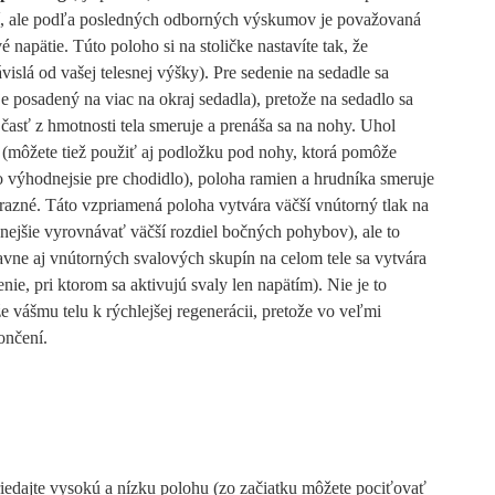
átí, ale podľa posledných odborných výskumov je považovaná
 napätie. Túto poloho si na stoličke nastavíte tak, že
vislá od vašej telesnej výšky). Pre sedenie na sedadle sa
e posadený na viac na okraj sedadla), pretože na sedadlo sa
časť z hmotnosti tela smeruje a prenáša sa na nohy. Uhol
 (môžete tiež použiť aj podložku pod nohy, ktorá pomôže
 výhodnejsie pre chodidlo), poloha ramien a hrudníka smeruje
výrazné. Táto vzpriamená poloha vytvára väčší vnútorný tlak na
ívnejšie vyrovnávať väčší rozdiel bočných pohybov), ale to
avne aj vnútorných svalových skupín na celom tele sa vytvára
nie, pri ktorom sa aktivujú svaly len napätím). Nie je to
že vášmu telu k rýchlejšej regenerácii, pretože vo veľmi
ončení.
striedajte vysokú a nízku polohu (zo začiatku môžete pociťovať