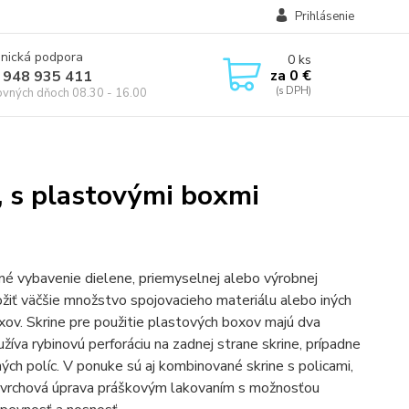
Prihlásenie
onická podpora
0
ks
za
0 €
 948 935 411
ovných dňoch 08.30 - 16.00
, s plastovými boxmi
né vybavenie dielene, priemyselnej alebo výrobnej
žiť väčšie množstvo spojovacieho materiálu alebo iných
ov. Skrine pre použitie plastových boxov majú dva
íva rybinovú perforáciu na zadnej strane skrine, prípadne
ých políc. V ponuke sú aj kombinované skrine s policami,
povrchová úprava práškovým lakovaním s možnosťou