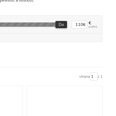
 pevnosť a nosnosť.
€
Do
strana
z 1