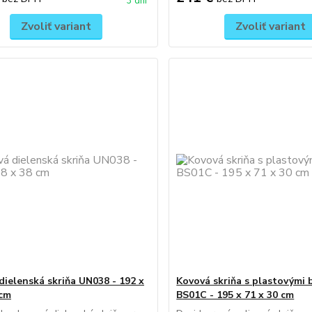
3 dni
Zvoliť variant
Zvoliť variant
dielenská skriňa UN038 - 192 x
Kovová skriňa s plastovými
 cm
BS01C - 195 x 71 x 30 cm