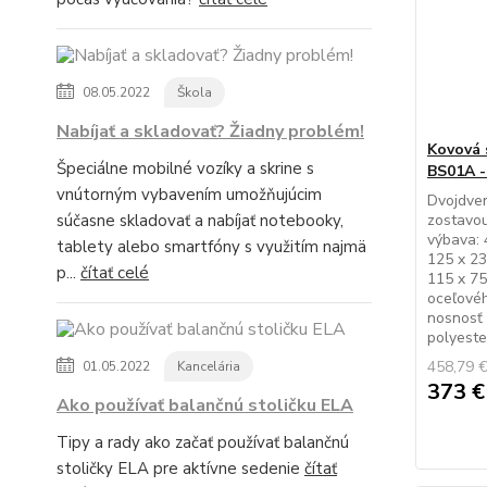
08.05.2022
Škola
Nabíjať a skladovať? Žiadny problém!
Kovová 
Špeciálne mobilné vozíky a skrine s
BS01A -
vnútorným vybavením umožňujúcim
Dvojdver
súčasne skladovať a nabíjať notebooky,
zostavou
výbava: 
tablety alebo smartfóny s využitím najmä
125 x 23
p...
čítať celé
115 x 75
oceľovéh
nosnosť 
polyeste
458,79 
01.05.2022
Kancelária
373 
Ako používať balančnú stoličku ELA
Tipy a rady ako začať používať balančnú
stoličky ELA pre aktívne sedenie
čítať