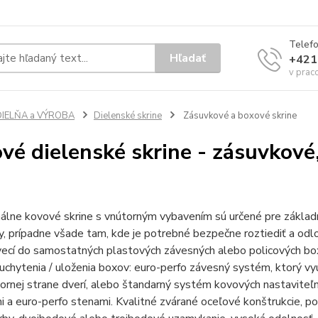
Telef
Hľadať
+421
v prac
DIELŇA a VÝROBA
Dielenské skrine
Zásuvkové a boxové skrine
vé dielenské skrine - zásuvkové
álne kovové skrine s vnútorným vybavením sú určené pre základ
, prípadne všade tam, kde je potrebné bezpečne roztiediť a odlo
ecí do samostatných plastových závesných alebo policových box
chytenia / uloženia boxov: euro-perfo závesný systém, ktorý využ
tornej strane dverí, alebo štandarný systém kovových nastaviteľn
 a euro-perfo stenami. Kvalitné zvárané oceľové konštrukcie, 