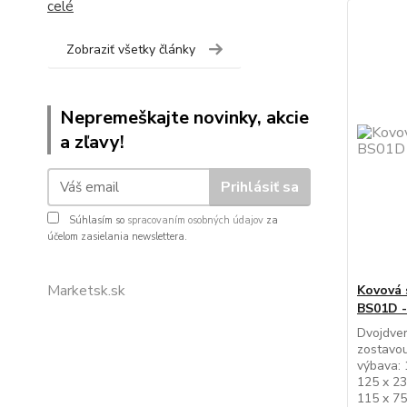
celé
Zobraziť všetky články
Nepremeškajte novinky, akcie
a zľavy!
Prihlásiť sa
Súhlasím so
spracovaním osobných údajov
za
účelom zasielania newslettera.
Marketsk.sk
Kovová 
BS01D -
Dvojdver
zostavou
výbava: 
125 x 23
115 x 75