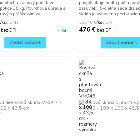
o plechu, rámový podstavec,
prispôsobuje podľa počtu použ
police 35 kg. Povrchová úprava s
zásuviek), 5-dielna sada držia
rovým práškovým vy...
skriňa je vybavená perforáciou 
€
/
ks
585,48 €
/
ks
€
476 €
bez DPH
bez DPH
7 dní
Zvoliť variant
Zvoliť variant