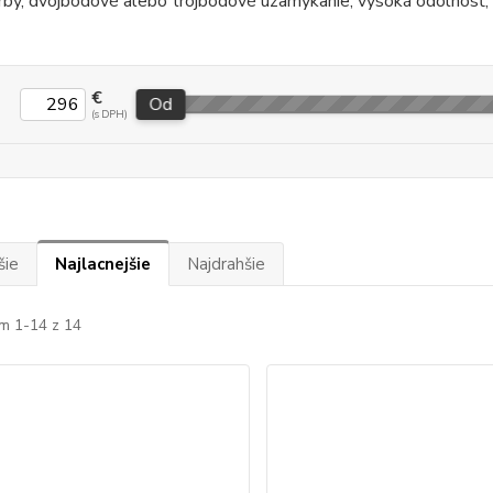
rby, dvojbodové alebo trojbodové uzamykanie, vysoká odolnosť,
€
Od
šie
Najlacnejšie
Najdrahšie
m 1-14 z 14