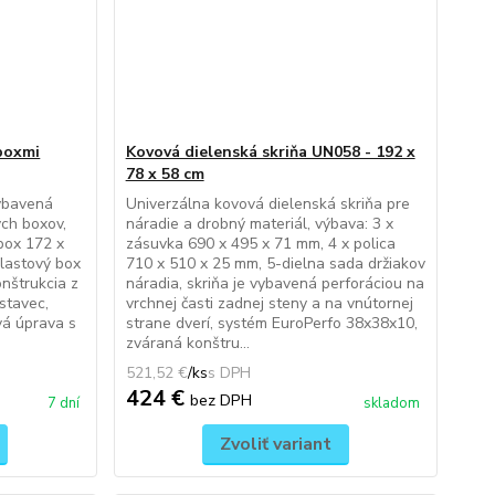
 boxmi
Kovová dielenská skriňa UN058 - 192 x
78 x 58 cm
vybavená
Univerzálna kovová dielenská skriňa pre
ch boxov,
náradie a drobný materiál, výbava: 3 x
box 172 x
zásuvka 690 x 495 x 71 mm, 4 x polica
lastový box
710 x 510 x 25 mm, 5-dielna sada držiakov
nštrukcia z
náradia, skriňa je vybavená perforáciou na
stavec,
vrchnej časti zadnej steny a na vnútornej
vá úprava s
strane dverí, systém EuroPerfo 38x38x10,
zváraná konštru...
521,52 €
/
ks
424 €
bez DPH
7 dní
skladom
Zvoliť variant