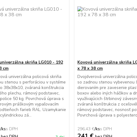
univerzálna skriňa LG010 - 192
Kovová univerzálna skriňa L
38 cm
x 78 x 38 cm
ová univerzálna policová skriňa
Dvojdverová univerzálna polic
u stenou s perforáciou v systéme
so zadnou stenou vybevenou 
o 38x38x10, zváraná konštrukcia
dierovaním pre zavesenie pla
ého plechu, rámový podstavec,
boxov alebo iných háčikov a d
police 50 kg. Povrchová úprava s
využívajúcich štrbinový závesn
erovým práškovým vypaľovacím
zváraná konštrukcia z oceľové
odtieňoch farieb RAL. Uzamykanie
rámový podstavec, nosnosť pol
ylindrickou zá...
Povrchová úprava s polyestero.
€
/
ks
296,43 €
/
ks
€
241 €
bez DPH
bez DPH