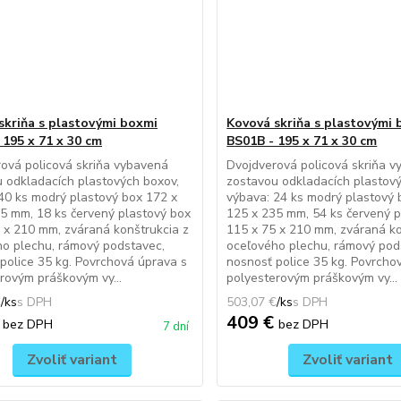
skriňa s plastovými boxmi
Kovová skriňa s plastovými
 195 x 71 x 30 cm
BS01B - 195 x 71 x 30 cm
ová policová skriňa vybavená
Dvojdverová policová skriňa 
 odkladacích plastových boxov,
zostavou odkladacích plastový
40 ks modrý plastový box 172 x
výbava: 24 ks modrý plastový 
5 mm, 18 ks červený plastový box
125 x 235 mm, 54 ks červený p
 x 210 mm, zváraná konštrukcia z
115 x 75 x 210 mm, zváraná ko
o plechu, rámový podstavec,
oceľového plechu, rámový pod
police 35 kg. Povrchová úprava s
nosnosť police 35 kg. Povrcho
rovým práškovým vy...
polyesterovým práškovým vy...
€
/
ks
503,07 €
/
ks
€
409 €
bez DPH
bez DPH
7 dní
Zvoliť variant
Zvoliť variant