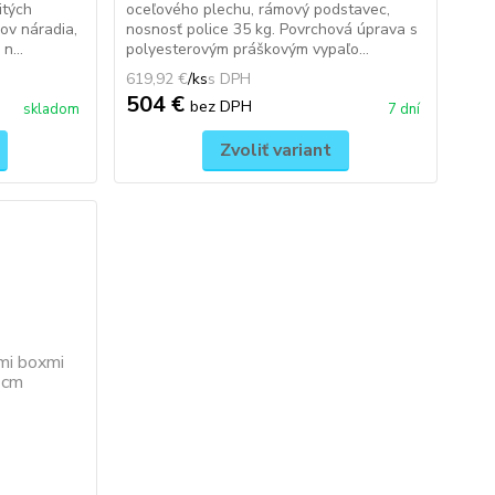
itých
oceľového plechu, rámový podstavec,
kov náradia,
nosnosť police 35 kg. Povrchová úprava s
n...
polyesterovým práškovým vypaľo...
619,92 €
/
ks
504 €
bez DPH
skladom
7 dní
Zvoliť variant