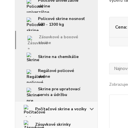
výberu fa
Policové univerzálne
skrine
Policové skrine nosnosť
500 - 1300 kg
Cena:
Zásuvkové a boxové
skrine
Skrine na chemikálie
Najnov
Regálové policové
skrine
Zobrazuje
Skrine pre upratovací
servis a údržbu
Počítačové skrine a vozíky
Zásuvkové skrinky