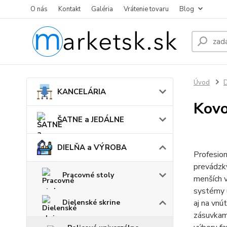
O nás
Kontakt
Galéria
Vrátenie tovaru
Blog
Úvod
KANCELÁRIA
Kovo
ŠATNE a JEDÁLNE
DIELŇA a VÝROBA
Profesion
prevádzky
Pracovné stoly
menších v
systémy u
Dielenské skrine
aj na vnú
zásuvkami