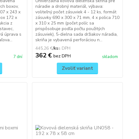
vybavená
Univerzálna kovová dielenská skriňa pre
ch boxov,
náradie a drobný materiál, výbava:
707 x 243 x
voliteľný počet zásuviek 4 - 12 ks, formát
box 172 x
zásuvky 690 x 300 x 71 mm, 4 x polica 710
ukcia z
x 310 x 25 mm (počet políc sa
stavec,
prispôsobuje podľa počtu použitých
vá úprava s
zásuviek), 5-dielna sada držiakov náradia,
ľova...
skriňa je vybavená perforáciou n...
445,26 €
/
ks
362 €
bez DPH
7 dní
skladom
Zvoliť variant