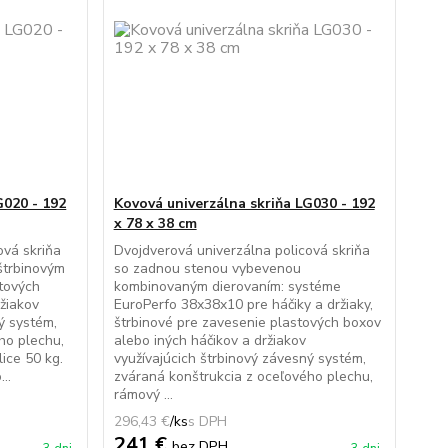
G020 - 192
Kovová univerzálna skriňa LG030 - 192
x 78 x 38 cm
ová skriňa
Dvojdverová univerzálna policová skriňa
štrbinovým
so zadnou stenou vybevenou
stových
kombinovaným dierovaním: systéme
ržiakov
EuroPerfo 38x38x10 pre háčiky a držiaky,
ý systém,
štrbinové pre zavesenie plastových boxov
ho plechu,
alebo iných háčikov a držiakov
ice 50 kg.
využívajúcich štrbinový závesný systém,
..
zváraná konštrukcia z oceľového plechu,
rámový ...
296,43 €
/
ks
241 €
bez DPH