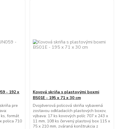
59 - 192 x
Kovová skriňa s plastovými boxmi
BS01E - 195 x 71 x 30 cm
skriňa pre
Dvojdverová policová skriňa vybavená
ava:
zostavou odkladacích plastových boxov,
 ks, formát
výbava: 17 ks kovových políc 707 x 243 x
x polica 710
11 mm, 108 ks červený plastový box 115 x
75 x 210 mm, zváraná konštrukcia z