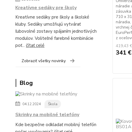
Univerzá
náradie 
Kreatívne sedáky pre školy
zásuvka 
710 x 31
Kreatívne sedáky pre školy a školské
náradia,
kluby. Sedáky umožňujú vytvárať
vrchnej 
ľubovolné zostavy spájaním jednotlivých
EuroPerf
z oceľov
modulov. Voliteľné farebné kombinácie
poť...
čítať celé
419,43 
341 
Zobraziť všetky novinky
Blog
04.12.2024
Škola
Skrinky na mobilné telefóny
Kde bezpečne odkladať mobilný telefón
počas vyučovania?
čítať celé