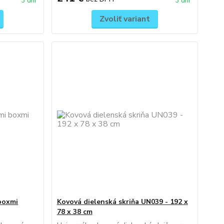
3 dni
3 dni
Zvoliť variant
 boxmi
Kovová dielenská skriňa UN039 - 192 x
78 x 38 cm