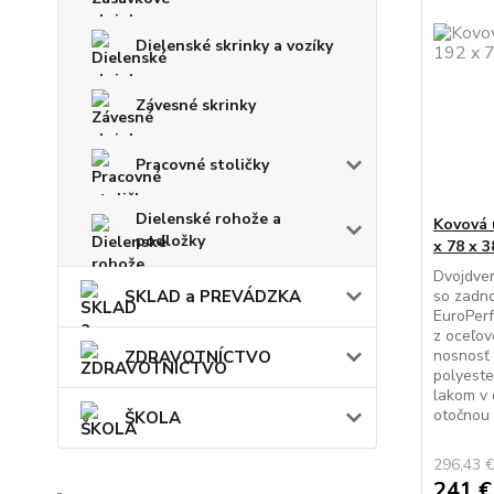
Dielenské skrinky a vozíky
Závesné skrinky
Pracovné stoličky
Dielenské rohože a
Kovová 
podložky
x 78 x 
Dvojdver
SKLAD a PREVÁDZKA
so zadno
EuroPerf
z oceľov
nosnosť 
ZDRAVOTNÍCTVO
polyest
lakom v 
otočnou c
ŠKOLA
296,43 
241 