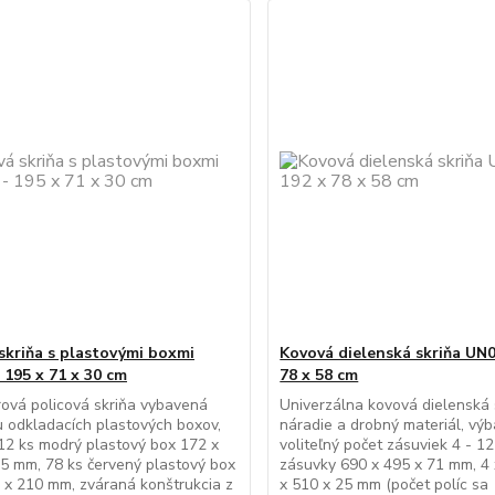
skriňa s plastovými boxmi
Kovová dielenská skriňa UN0
 195 x 71 x 30 cm
78 x 58 cm
ová policová skriňa vybavená
Univerzálna kovová dielenská 
 odkladacích plastových boxov,
náradie a drobný materiál, výb
12 ks modrý plastový box 172 x
voliteľný počet zásuviek 4 - 12
5 mm, 78 ks červený plastový box
zásuvky 690 x 495 x 71 mm, 4 
 x 210 mm, zváraná konštrukcia z
x 510 x 25 mm (počet políc sa