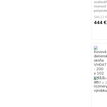
oceľovéh
nosnosť 
polyeste
546,12 
444 