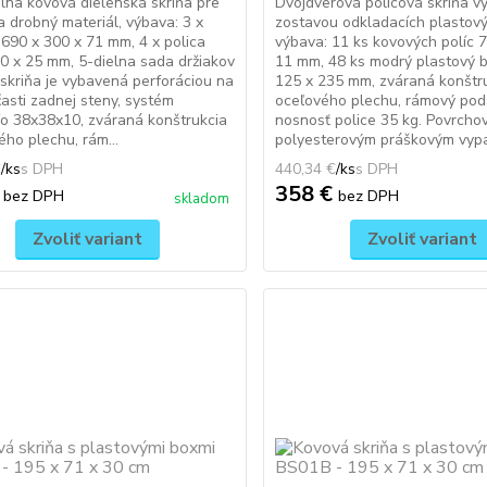
lna kovová dielenská skriňa pre
Dvojdverová policová skriňa 
a drobný materiál, výbava: 3 x
zostavou odkladacích plastový
690 x 300 x 71 mm, 4 x polica
výbava: 11 ks kovových políc 
0 x 25 mm, 5-dielna sada držiakov
11 mm, 48 ks modrý plastový 
 skriňa je vybavená perforáciou na
125 x 235 mm, zváraná konštr
časti zadnej steny, systém
oceľového plechu, rámový pod
o 38x38x10, zváraná konštrukcia
nosnosť police 35 kg. Povrcho
ého plechu, rám...
polyesterovým práškovým vypa
€
/
ks
440,34 €
/
ks
€
358 €
bez DPH
bez DPH
skladom
Zvoliť variant
Zvoliť variant