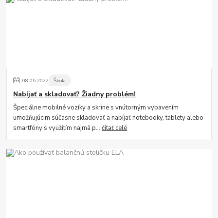
08
.
05
.
2022
Škola
Nabíjať a skladovať? Žiadny problém!
Špeciálne mobilné vozíky a skrine s vnútorným vybavením
umožňujúcim súčasne skladovať a nabíjať notebooky, tablety alebo
smartfóny s využitím najmä p...
čítať celé