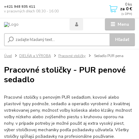
0
ks
+421 948 935 411
za
0 €
v pracovných dňoch 08.30 - 16.00
Menu
Hľadať
Úvod
DIELŇA a VÝROBA
Pracovné stoličky
Sedadlo PUR pena
Pracovné stoličky - PUR penové
sedadlo
Pracovné stoličky s penovým PUR sedadlom, kovové alebo
plastové typy podnože, sedadlo a operadlo vyrobené z kvalitnej
vstrekovanej peny, možnosť voľby kolieska alebo klzáky, možnosť
voľby nízkeho alebo zvýšeného piestu s kruhovou oporou na
nohy, v prípade potreby je možné použiť aj extra vysoký piest,
výber stoličkovej mechaniky podľa požiadavky užívateľa. Všetky
stoličky spĺňajú požiadavky na profesionálne používanie.