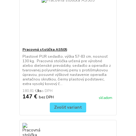
Pracovná stolička AS505
Plastové PUR sedadlo, výška 57-83 cm, nosnosť
130 kg. Pracovná stolička určená pre výrobné
alebo dielenské prevádzky, sedadlo a operadlo z
tvarovanej polyuretánovej peny s protišmykovou
úpravou, posuvné výškové nastavenie operadla
aretačnou skrutkou, čierny plastový podstavec,
extra vysoký kovový č...
180,81 €
/
ks
147 €
bez DPH
skladom
Zvoliť variant