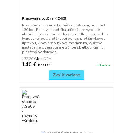
Pracovná stolička ME405
Plastové PUR sedadlo, výška 58-83 cm, nosnosť
130 kg. Pracovná stolička určená pre výrobné
alebo dielenské prevádzky, sedadlo a operadlo z
tvarovanej polyuretánovej peny s protišmykovou
úpravou, kĺbová stoličková mechanika, výškové
nastavenie operadla aretačnou skrutkou, čierny
plastový podstavec,...
172,20 €
/
ks
140 €
bez DPH
skladom
Zvoliť variant