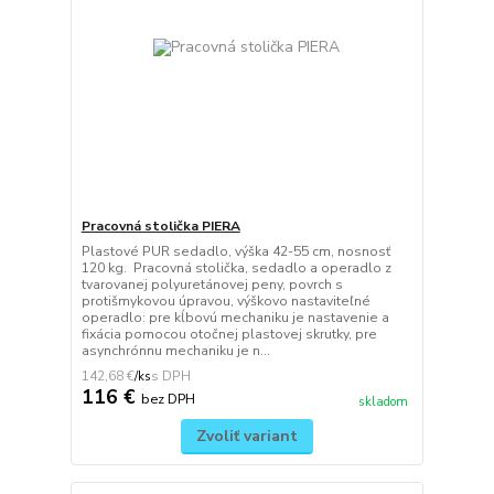
Pracovná stolička PIERA
Plastové PUR sedadlo, výška 42-55 cm, nosnosť
120 kg. Pracovná stolička, sedadlo a operadlo z
tvarovanej polyuretánovej peny, povrch s
protišmykovou úpravou, výškovo nastaviteľné
operadlo: pre kĺbovú mechaniku je nastavenie a
fixácia pomocou otočnej plastovej skrutky, pre
asynchrónnu mechaniku je n...
142,68 €
/
ks
116 €
bez DPH
skladom
Zvoliť variant