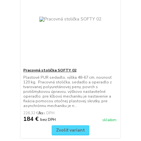
Pracovná stolička SOFTY 02
Plastové PUR sedadlo, výška 48-67 cm, nosnosť
120 kg. Pracovná stolička, sedadlo a operadlo z
tvarovanej polyuretánovej peny, povrch s
protišmykovou úpravou, výškovo nastaviteľné
operadlo: pre kĺbovú mechaniku je nastavenie a
fixácia pomocou otočnej plastovej skrutky, pre
asynchrónnu mechaniku je n...
226,32 €
/
ks
184 €
bez DPH
skladom
Zvoliť variant