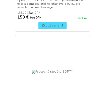
operadlo: pre kĺbovú mechaniku je nastavenie a
fixácia pomocou otočnej plastovej skrutky, pre
asynchrónnu mechaniku je n...
188,19 €
/
ks
153 €
bez DPH
skladom
Zvoliť variant