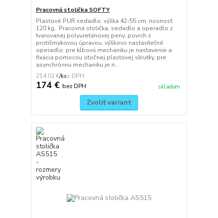
Pracovná stolička SOFTY
Plastové PUR sedadlo, výška 42-55 cm, nosnosť
120 kg. Pracovná stolička, sedadlo a operadlo z
tvarovanej polyuretánovej peny, povrch s
protišmykovou úpravou, výškovo nastaviteľné
operadlo: pre kĺbovú mechaniku je nastavenie a
fixácia pomocou otočnej plastovej skrutky, pre
asynchrónnu mechaniku je n...
214,02 €
/
ks
174 €
bez DPH
skladom
Zvoliť variant