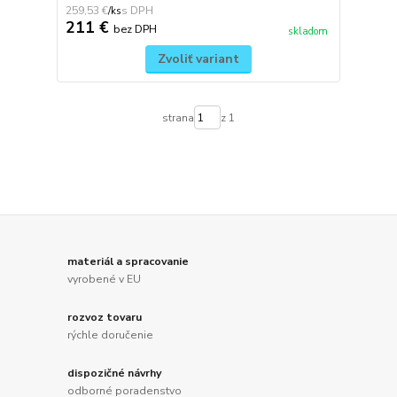
259,53 €
/
ks
211 €
bez DPH
skladom
Zvoliť variant
strana
z 1
materiál a spracovanie
vyrobené v EU
rozvoz tovaru
rýchle doručenie
dispozičné návrhy
odborné poradenstvo