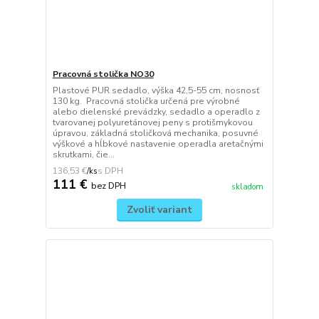
Pracovná stolička NO30
Plastové PUR sedadlo, výška 42,5-55 cm, nosnosť
130 kg. Pracovná stolička určená pre výrobné
alebo dielenské prevádzky, sedadlo a operadlo z
tvarovanej polyuretánovej peny s protišmykovou
úpravou, základná stoličková mechanika, posuvné
výškové a hĺbkové nastavenie operadla aretačnými
skrutkami, čie...
136,53 €
/
ks
111 €
bez DPH
skladom
Zvoliť variant