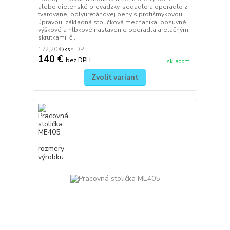
alebo dielenské prevádzky, sedadlo a operadlo z
tvarovanej polyuretánovej peny s protišmykovou
úpravou, základná stoličková mechanika, posuvné
výškové a hĺbkové nastavenie operadla aretačnými
skrutkami, č...
172,20 €
/
ks
140 €
bez DPH
skladom
Zvoliť variant