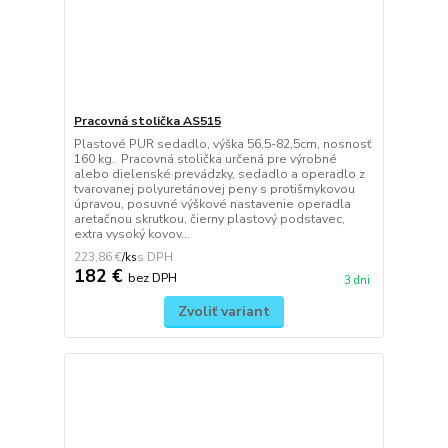
Pracovná stolička AS515
Plastové PUR sedadlo, výška 56,5-82,5cm, nosnosť
160 kg. Pracovná stolička určená pre výrobné
alebo dielenské prevádzky, sedadlo a operadlo z
tvarovanej polyuretánovej peny s protišmykovou
úpravou, posuvné výškové nastavenie operadla
aretačnou skrutkou, čierny plastový podstavec,
extra vysoký kovov...
223,86 €
/
ks
182 €
bez DPH
3 dni
Zvoliť variant