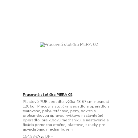
Pracovná stolička PIERA 02
Plastové PUR sedadlo, výška 48-67 cm, nosnosť
120 kg. Pracovná stolička, sedadlo a operadlo z
tvarovanej polyuretánovej peny, povrch s
protišmykovou úpravou, výškovo nastaviteľné
operadlo: pre kĺbovú mechaniku je nastavenie a
fixácia pomocou otočnej plastovej skrutky, pre
asynchrónnu mechaniku je n...
154,98 €
/
ks