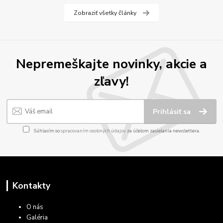
Zobraziť všetky články
Nepremeškajte novinky, akcie a
zľavy!
Prihlásiť sa
Súhlasím so
spracovaním osobných údajov
za účelom zasielania newslettera.
Kontakty
O nás
Galéria