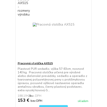
Pracovná stolička AX515
Plastové PUR sedadlo, výška 57-83cm, nosnosť
140 kg. Pracovná stolička určená pre výrobné
alebo dielenské prevádzky, sedadlo a operadlo z
tvarovanej polyuretánovej peny s protišmykovou
úpravou, posuvné výškové nastavenie operadla
aretačnou skrutkou, čierny plastový podstavec,
extra vysoký kovový či...
188,19 €
/
ks
153 €
bez DPH
skladom