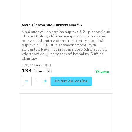
Malá súprava sud – univerzálna č. 2
Malá sudová univerzálna súprava č. 2 - plastový sud
objem 60 litrov, slúži na manipuláciu s emulziami,
ropnými látkami a vodnými roztokmi. Ekologická
súprava ISO 14001 je zostavená z textilných
sorbentov. Nevyhnutná výbava všetkých pracovísk,
kde sa vyskytujú nebezpečné kvapaliny. Slúži na
okamžitý ...
170,97 €
/
ks
139 €
bez DPH
Skladom
Pridať do košíka