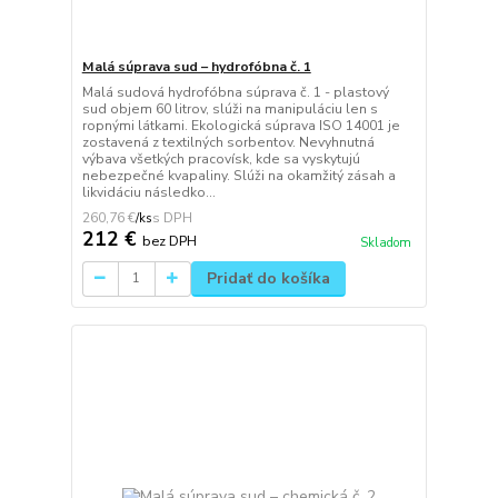
Malá súprava sud – hydrofóbna č. 1
Malá sudová hydrofóbna súprava č. 1 - plastový
sud objem 60 litrov, slúži na manipuláciu len s
ropnými látkami. Ekologická súprava ISO 14001 je
zostavená z textilných sorbentov. Nevyhnutná
výbava všetkých pracovísk, kde sa vyskytujú
nebezpečné kvapaliny. Slúži na okamžitý zásah a
likvidáciu následko...
260,76 €
/
ks
212 €
bez DPH
Skladom
Pridať do košíka