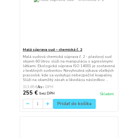
Malá súprava sud – chemická č. 2
Malá sudová chemická súprava č. 2 - plastový sud
objem 60 litrov, slúži na manipuláciu s agresívnymi
látkami. Ekologická súprava ISO 14001 je zostavená
z textilných sorbentov. Nevyhnutná výbava všetkých
pracovísk, kde sa vyskytujú nebezpečné kvapaliny.
Slúži na okamžitý zásah a likvidáciu následkov ...
313,65 €
/
ks
255 €
bez DPH
Skladom
Pridať do košíka