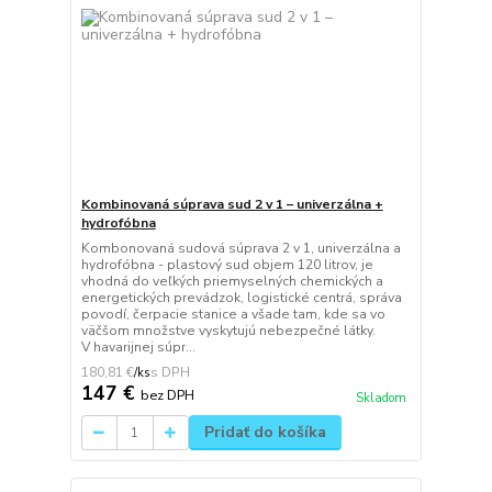
Kombinovaná súprava sud 2 v 1 – univerzálna +
hydrofóbna
Kombonovaná sudová súprava 2 v 1, univerzálna a
hydrofóbna - plastový sud objem 120 litrov, je
vhodná do veľkých priemyselných chemických a
energetických prevádzok, logistické centrá, správa
povodí, čerpacie stanice a všade tam, kde sa vo
väčšom množstve vyskytujú nebezpečné látky.
V havarijnej súpr...
180,81 €
/
ks
147 €
bez DPH
Skladom
Pridať do košíka