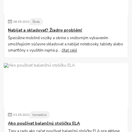
08
.
05
.
2022
Škola
Nabíjať a skladovať? Žiadny problém!
Špeciálne mobilné vozíky a skrine s vnútorným vybavením
umožňujúcim súčasne skladovať a nabíjať notebooky, tablety alebo
smartfóny s využitím najmä p...
čítať celé
01
.
05
.
2022
Kancelária
Ako používať balančnú stoličku ELA
Tipy a rady ako začať používať balančnú stoličky ELA pre aktívne