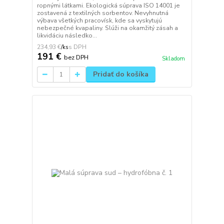
ropnými látkami. Ekologická súprava ISO 14001 je
zostavená z textilných sorbentov. Nevyhnutná
výbava všetkých pracovísk, kde sa vyskytujú
nebezpečné kvapaliny. Slúži na okamžitý zásah a
likvidáciu následko...
234,93 €
/
ks
191 €
bez DPH
Skladom
Pridať do košíka