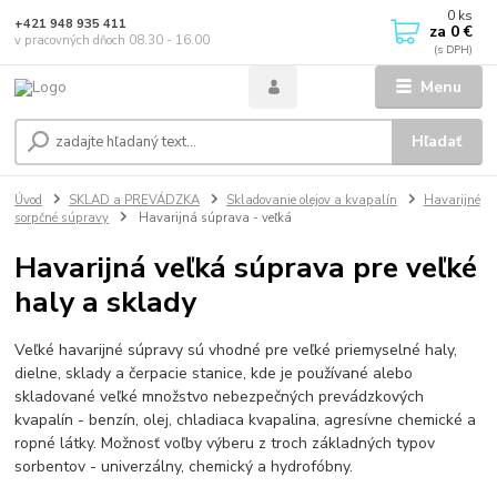
0
ks
+421 948 935 411
za
0 €
v pracovných dňoch 08.30 - 16.00
Menu
Hľadať
Úvod
SKLAD a PREVÁDZKA
Skladovanie olejov a kvapalín
Havarijné
sorpčné súpravy
Havarijná súprava - veľká
Havarijná veľká súprava pre veľké
haly a sklady
Veľké havarijné súpravy sú vhodné pre veľké priemyselné haly,
dielne, sklady a čerpacie stanice, kde je používané alebo
skladované veľké množstvo nebezpečných prevádzkových
kvapalín - benzín, olej, chladiaca kvapalina, agresívne chemické a
ropné látky. Možnosť voľby výberu z troch základných typov
sorbentov - univerzálny, chemický a hydrofóbny.