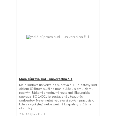
Malá súprava sud – univerzálna č. 1
Malá sudová univerzálna súprava č. 1 - plastový sud
objem 60 litrov, slúži na manipuláciu s emulziami,
ropnými látkami a vodnými roztokmi. Ekologická
súprava ISO 14001 je zostavená z textilných
sorbentov. Nevyhnutná výbava všetkých pracovísk,
kde sa vyskytujú nebezpečné kvapaliny. Slúži na
okamžitý ...
232,47 €
/
ks