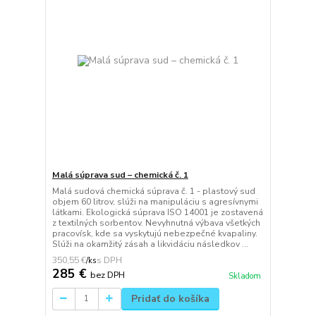
Malá súprava sud – chemická č. 1
Malá sudová chemická súprava č. 1 - plastový sud
objem 60 litrov, slúži na manipuláciu s agresívnymi
látkami. Ekologická súprava ISO 14001 je zostavená
z textilných sorbentov. Nevyhnutná výbava všetkých
pracovísk, kde sa vyskytujú nebezpečné kvapaliny.
Slúži na okamžitý zásah a likvidáciu následkov ...
350,55 €
/
ks
285 €
bez DPH
Skladom
Pridať do košíka