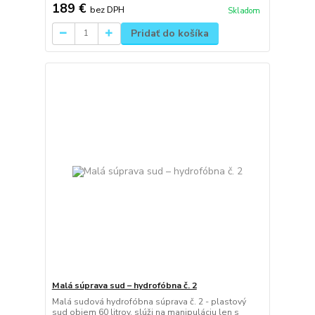
189 €
bez DPH
Skladom
Pridať do košíka
Malá súprava sud – hydrofóbna č. 2
Malá sudová hydrofóbna súprava č. 2 - plastový
sud objem 60 litrov, slúži na manipuláciu len s