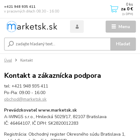
0
ks
+421 948 935 411
za
0 €
v pracovných dňoch 08.30 - 16.00
Menu
Hľadať
Úvod
Kontakt
Kontakt a zákaznícka podpora
tel: +421 948 935 411
Po-Pia: 09.00 - 16.00
obchod@marketsk.sk
Prevádzkovateľ www.marketsk.sk
A-WINGS s.r.o., Hnilecká 5029/17, 82107 Bratislava
IČ: 46464107, IČ DPH: SK2820012283
Registrácia: Obchodný register Okresného súdu Bratislava 1,