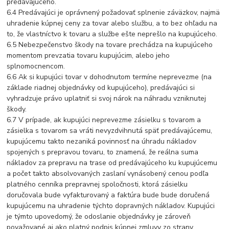
predávajúceho.
6.4 Predávajúci je oprávnený požadovať splnenie záväzkov, najmä
uhradenie kúpnej ceny za tovar alebo službu, a to bez ohľadu na
to, že vlastníctvo k tovaru a službe ešte neprešlo na kupujúceho.
6.5 Nebezpečenstvo škody na tovare prechádza na kupujúceho
momentom prevzatia tovaru kupujúcim, alebo jeho
splnomocnencom.
6.6 Ak si kupujúci tovar v dohodnutom termíne neprevezme (na
základe riadnej objednávky od kupujúceho), predávajúci si
vyhradzuje právo uplatniť si svoj nárok na náhradu vzniknutej
škody.
6.7 V prípade, ak kupujúci neprevezme zásielku s tovarom a
zásielka s tovarom sa vráti nevyzdvihnutá späť predávajúcemu,
kupujúcemu takto nezaniká povinnosť na úhradu nákladov
spojených s prepravou tovaru, to znamená, že reálna suma
nákladov za prepravu na trase od predávajúceho ku kupujúcemu
a počet takto absolvovaných zaslaní vynásobený cenou podľa
platného cenníka prepravnej spoločnosti, ktorá zásielku
doručovala bude vyfakturovaný a faktúra bude bude doručená
kupujúcemu na uhradenie týchto dopravných nákladov. Kupujúci
je týmto upovedomý, že odoslanie objednávky je zároveň
považované aj ako platný podpis kúpnej zmluvy zo strany