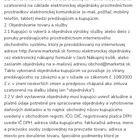
uzatvorená na základe elektronickej objednávky prostredníctvom
prostriedkov elektronickej komunikácie (e-mail, počítač, mobilný
telefón, tablet) medzi predávajúcim a kupujúcim.
2. Objednávanie tovaru a služby
2.1 Kupujúci si vyberá a objednáva výrobky, služby, alebo dielo z
ponuky predávajúceho prostredníctvom internetového
obchodného systému, ktorý je prevádzkovaný na internetovej
adrese http://www.marketsk.sk formou elektronickej objednávky
cez elektronický nákupný formulár v časti Nákupný košík, alebo
zaslaním objednávky na e-mailovú adresu obchod@marketsk.sk.
Takto vykonaná objednávka kupujúcim sa považuje zo strany
predávajúceho za záväznú a je v súlade so zákonom č. 108/2000
Z.z. v znení neskorších zmien a predpisov chápaná ako zmluva
uzatvorená na diaľku (ďalej len "objednávka").
2.2 V deň vystavenia objednávky musí kupujúci uviesť aktuálne a
platné údaje potrebné pre spracovanie objednávky a vyhotovenie
daňových dokladov a to najmä: obchodný názov kupujúceho
uvedený v obchodnom registri, IČO, DIČ, registrovaný platca DPH
uvedie IČ DPH, adresa sídla kupujúceho, fakturačná adresa, meno
a priezvisko osoby zodpovednej na prevzatie tovaru, adresa a
miesto pre doručenie tovaru, špeciálne podmienky ktoré je