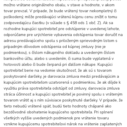
možno vrátane originálneho obalu, v stave a hodnote, v akom
tovar prevzal. V prípade, že bude vrátený tovar nekompletný či
poškodený, môže predávajúci vrátenú kúpnu cenu znížiť o tomu
zodpovedajúcu čiastku (v súlade s § 458 ods 1 obč. Z). Ak sa
rozhodne kupujúci spotrebiteľ pre odstúpenie v uvedenej lehote,
odporúčame pre urýchlenie vybavenia odstúpenia tovar doručiť na
adresu predávajúceho spolu s priloženým sprievodným listom s
prípadným dôvodom odstúpenia od kúpnej zmluvy (nie je
podmienkou), s číslom nákupného dokladu a uvedeným číslom
bankového účtu, alebo s uvedením, či suma bude vyplatená v
hotovosti alebo či bude čerpaná pri ďalšom nákupe. Kupujúci
spotrebiteľ berie na vedomie skutočnosť, že ak sú s tovarom
poskytované darčeky, je darovacia zmluva medzi predávajúcim a
kupujúcim spotrebiteľom uzatvorená s podmienkou, že ak dôjde k
využitiu práva spotrebiteľa odstúpiť od zmluvy, darovacia zmluva
stráca účinnosť a kupujúci spotrebiteľ je povinný spolu s vráteným
tovarom vrátiť aj s ním súvisiace poskytnuté darčeky. V prípade, že
tieto nebudú vrátené späť, budú tieto hodnoty chápané ako
bezdôvodné obohatenie kupujúceho spotrebiteľa. Pri splnení
všetkých vyššie uvedených podmienok pre vrátenie tovaru
vznikne kupujúcemu spotrebiteľovi nárok na vrátenie zaplatených