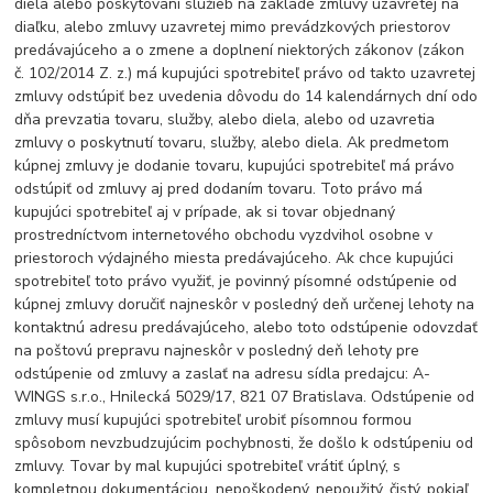
diela alebo poskytovaní služieb na základe zmluvy uzavretej na
diaľku, alebo zmluvy uzavretej mimo prevádzkových priestorov
predávajúceho a o zmene a doplnení niektorých zákonov (zákon
č. 102/2014 Z. z.) má kupujúci spotrebiteľ právo od takto uzavretej
zmluvy odstúpiť bez uvedenia dôvodu do 14 kalendárnych dní odo
dňa prevzatia tovaru, služby, alebo diela, alebo od uzavretia
zmluvy o poskytnutí tovaru, služby, alebo diela. Ak predmetom
kúpnej zmluvy je dodanie tovaru, kupujúci spotrebiteľ má právo
odstúpiť od zmluvy aj pred dodaním tovaru. Toto právo má
kupujúci spotrebiteľ aj v prípade, ak si tovar objednaný
prostredníctvom internetového obchodu vyzdvihol osobne v
priestoroch výdajného miesta predávajúceho. Ak chce kupujúci
spotrebiteľ toto právo využiť, je povinný písomné odstúpenie od
kúpnej zmluvy doručiť najneskôr v posledný deň určenej lehoty na
kontaktnú adresu predávajúceho, alebo toto odstúpenie odovzdať
na poštovú prepravu najneskôr v posledný deň lehoty pre
odstúpenie od zmluvy a zaslať na adresu sídla predajcu: A-
WINGS s.r.o., Hnilecká 5029/17, 821 07 Bratislava. Odstúpenie od
zmluvy musí kupujúci spotrebiteľ urobiť písomnou formou
spôsobom nevzbudzujúcim pochybnosti, že došlo k odstúpeniu od
zmluvy. Tovar by mal kupujúci spotrebiteľ vrátiť úplný, s
kompletnou dokumentáciou, nepoškodený, nepoužitý, čistý, pokiaľ