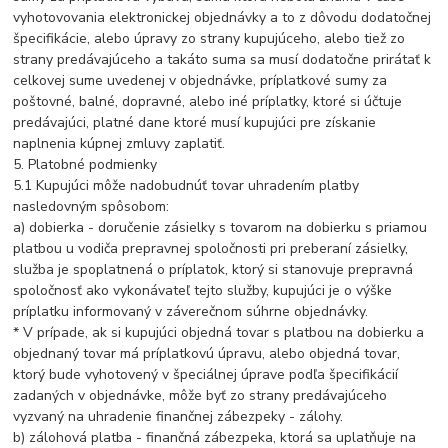
vyhotovovania elektronickej objednávky a to z dôvodu dodatočnej
špecifikácie, alebo úpravy zo strany kupujúceho, alebo tiež zo
strany predávajúceho a takáto suma sa musí dodatočne prirátať k
celkovej sume uvedenej v objednávke, príplatkové sumy za
poštovné, balné, dopravné, alebo iné príplatky, ktoré si účtuje
predávajúci, platné dane ktoré musí kupujúci pre získanie
naplnenia kúpnej zmluvy zaplatiť.
5. Platobné podmienky
5.1 Kupujúci môže nadobudnúť tovar uhradením platby
nasledovným spôsobom:
a) dobierka - doručenie zásielky s tovarom na dobierku s priamou
platbou u vodiča prepravnej spoločnosti pri preberaní zásielky,
služba je spoplatnená o príplatok, ktorý si stanovuje prepravná
spoločnosť ako vykonávateľ tejto služby, kupujúci je o výške
príplatku informovaný v záverečnom súhrne objednávky.
* V prípade, ak si kupujúci objedná tovar s platbou na dobierku a
objednaný tovar má príplatkovú úpravu, alebo objedná tovar,
ktorý bude vyhotovený v špeciálnej úprave podľa špecifikácií
zadaných v objednávke, môže byť zo strany predávajúceho
vyzvaný na uhradenie finančnej zábezpeky - zálohy.
b) zálohová platba - finančná zábezpeka, ktorá sa uplatňuje na