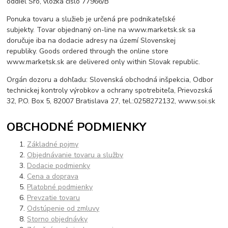
oddiel Sro, vložka číslo 77966/B
Ponuka tovaru a služieb je určená pre podnikateľské
subjekty. Tovar objednaný on-line na www.marketsk.sk sa
doručuje iba na dodacie adresy na území Slovenskej
republiky. Goods ordered through the online store
www.marketsk.sk are delivered only within Slovak republic.
Orgán dozoru a dohľadu: Slovenská obchodná inšpekcia, Odbor
technickej kontroly výrobkov a ochrany spotrebiteľa, Prievozská
32, P.O. Box 5, 82007 Bratislava 27, tel.:0258272132, www.soi.sk
OBCHODNÉ PODMIENKY
Základné pojmy
Objednávanie tovaru a služby
Dodacie podmienky
Cena a doprava
Platobné podmienky
Prevzatie tovaru
Odstúpenie od zmluvy
Storno objednávky