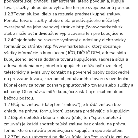
podnikateľskej činnosti, zamestnania, alebo povolania, kupuje
tovar, služby, alebo dielo výhradne len pre svoju osobnú potrebu.
1.2.3Tovar, služba, dielo sa rozumie predmet kúpnej zmluvy.
Ponuka tovaru, služby, alebo diela predávajúceho môže byť
zverejnená na jeho webovej stránke http://www.marketsk.sk,
alebo môže byť individuálne vypracovaná len pre kupujúceho.
1.2.4Objednávka sa rozumie vyplnený a odoslaný elektronický
formulár zo stránky http://www.marketsk.sk, ktorý obsahuje
všetky informácie o kupujúcom ( IČO, DIČ/ IČ DPH, adresa sídla
kupujúceho, adresa dodania tovaru kupujúcemu (adresa sídla a
adresa dodania pre jedného kupujúceho môžu byť rozdielne),
telefonický a e-mailový kontakt na poverené osoby zodpovedné
na prevzatie tovaru, zoznam objednávaného tovaru s uvedením
kúpnej ceny za tovar, zoznam príplatkového tovaru alebo služby a
ich ceny. Objednávku môže kupujúci zaslať aj e-mailom alebo
bežnou poštou.
1.2.5Kúpna zmluva (ďalej len "zmluva") je každá zmluva bez
ohľadu na právnu formu, ktorú uzatvára predávajúci s kupujúcim.
1.2.6Spotrebiteľská kúpna zmluva (ďalej len "spotrebiteľská
zmluva") je každá spotrebiteľská zmluva bez ohľadu na právnu
formu, ktorú uzatvára predávajúci s kupujúcim spotrebiteľom.
1.2.7Zmluva uzatvorená na diaľku (ďalej len "zmluva") je zmluva