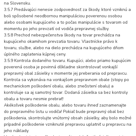
na Slovensku.
3.5.7 Predávajúci nenesie zodpovednosť za škody, ktoré vzniknú a
boli spôsobené neodbornou manipuláciou poverenou osobou
alebo osobami kupujúceho a to počas manipulácie s tovarom od
momentu po jeho prevzatí od vodiča prepravnej služby.
3.5.8 Prechod nebezpečenstva škody na tovar prechádza na
kupujúceho okamihom prevzatia tovaru. Vlastnícke právo k
tovaru, službe, alebo na dielo prechádza na kupujúceho dňom
úplného zaplatenia kúpnej ceny.
3.5.9 Kontrola dodaného tovaru. Kupujúci, alebo priamo kupujúcim
poverená osoba je povinná dôkladne skontrolovať vonkajší
prepravný obal zásielky v momente jej preberania od prepravcu.
Kontrola sa vykonáva na vonkajšom prepravnom obale (stopy po
mechanickom poškodení obalu, alebo znečistení obalu) a
kontroluje sa aj samotný tovar. Dodaná zásielka sa bez kontroly
obalu a tovaru nesmie prebrať!
Akékoľvek poškodenie obalu, alebo tovaru ihneď zaznamenajte
do prepravného listu u vodiča! Pokiaľ bude prepravný obal bez
poškodenia, skontrolujte vnútorný obsah zásielky, aby bolo možné
prípadné poškodenie vzniknuté prepravou uplatniť u prepravcu na
jeho náklady.