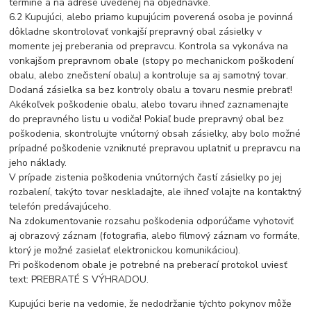
termíne a na adrese uvedenej na objednávke.
6.2 Kupujúci, alebo priamo kupujúcim poverená osoba je povinná
dôkladne skontrolovať vonkajší prepravný obal zásielky v
momente jej preberania od prepravcu. Kontrola sa vykonáva na
vonkajšom prepravnom obale (stopy po mechanickom poškodení
obalu, alebo znečistení obalu) a kontroluje sa aj samotný tovar.
Dodaná zásielka sa bez kontroly obalu a tovaru nesmie prebrať!
Akékoľvek poškodenie obalu, alebo tovaru ihneď zaznamenajte
do prepravného listu u vodiča! Pokiaľ bude prepravný obal bez
poškodenia, skontrolujte vnútorný obsah zásielky, aby bolo možné
prípadné poškodenie vzniknuté prepravou uplatniť u prepravcu na
jeho náklady.
V prípade zistenia poškodenia vnútorných častí zásielky po jej
rozbalení, takýto tovar neskladajte, ale ihneď volajte na kontaktný
telefón predávajúceho.
Na zdokumentovanie rozsahu poškodenia odporúčame vyhotoviť
aj obrazový záznam (fotografia, alebo filmový záznam vo formáte,
ktorý je možné zasielať elektronickou komunikáciou).
Pri poškodenom obale je potrebné na preberací protokol uviesť
text: PREBRATÉ S VÝHRADOU.
Kupujúci berie na vedomie, že nedodržanie týchto pokynov môže