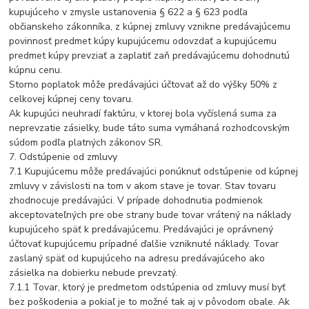
kupujúceho v zmysle ustanovenia § 622 a § 623 podľa
občianskeho zákonníka, z kúpnej zmluvy vznikne predávajúcemu
povinnosť predmet kúpy kupujúcemu odovzdať a kupujúcemu
predmet kúpy prevziať a zaplatiť zaň predávajúcemu dohodnutú
kúpnu cenu.
Storno poplatok môže predávajúci účtovať až do výšky 50% z
celkovej kúpnej ceny tovaru.
Ak kupujúci neuhradí faktúru, v ktorej bola vyčíslená suma za
neprevzatie zásielky, bude táto suma vymáhaná rozhodcovským
súdom podľa platných zákonov SR.
7. Odstúpenie od zmluvy
7.1 Kupujúcemu môže predávajúci ponúknuť odstúpenie od kúpnej
zmluvy v závislosti na tom v akom stave je tovar. Stav tovaru
zhodnocuje predávajúci. V prípade dohodnutia podmienok
akceptovateľných pre obe strany bude tovar vrátený na náklady
kupujúceho späť k predávajúcemu. Predávajúci je oprávnený
účtovať kupujúcemu prípadné ďalšie vzniknuté náklady. Tovar
zaslaný späť od kupujúceho na adresu predávajúceho ako
zásielka na dobierku nebude prevzatý.
7.1.1 Tovar, ktorý je predmetom odstúpenia od zmluvy musí byť
bez poškodenia a pokiaľ je to možné tak aj v pôvodom obale. Ak