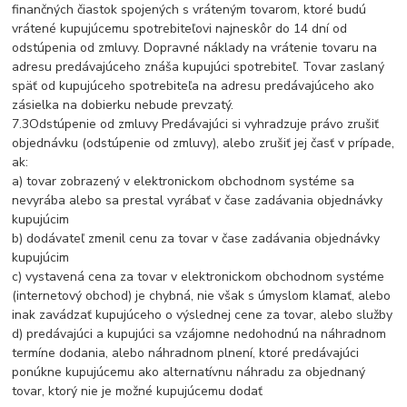
finančných čiastok spojených s vráteným tovarom, ktoré budú
vrátené kupujúcemu spotrebiteľovi najneskôr do 14 dní od
odstúpenia od zmluvy. Dopravné náklady na vrátenie tovaru na
adresu predávajúceho znáša kupujúci spotrebiteľ. Tovar zaslaný
späť od kupujúceho spotrebiteľa na adresu predávajúceho ako
zásielka na dobierku nebude prevzatý.
7.3Odstúpenie od zmluvy Predávajúci si vyhradzuje právo zrušiť
objednávku (odstúpenie od zmluvy), alebo zrušiť jej časť v prípade,
ak:
a) tovar zobrazený v elektronickom obchodnom systéme sa
nevyrába alebo sa prestal vyrábať v čase zadávania objednávky
kupujúcim
b) dodávateľ zmenil cenu za tovar v čase zadávania objednávky
kupujúcim
c) vystavená cena za tovar v elektronickom obchodnom systéme
(internetový obchod) je chybná, nie však s úmyslom klamať, alebo
inak zavádzať kupujúceho o výslednej cene za tovar, alebo služby
d) predávajúci a kupujúci sa vzájomne nedohodnú na náhradnom
termíne dodania, alebo náhradnom plnení, ktoré predávajúci
ponúkne kupujúcemu ako alternatívnu náhradu za objednaný
tovar, ktorý nie je možné kupujúcemu dodať