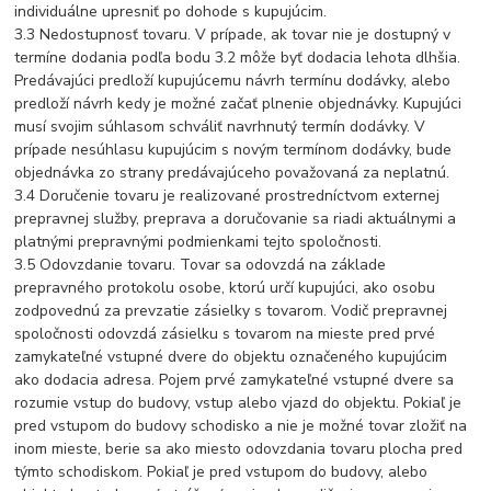
individuálne upresniť po dohode s kupujúcim.
3.3 Nedostupnosť tovaru. V prípade, ak tovar nie je dostupný v
termíne dodania podľa bodu 3.2 môže byť dodacia lehota dlhšia.
Predávajúci predloží kupujúcemu návrh termínu dodávky, alebo
predloží návrh kedy je možné začať plnenie objednávky. Kupujúci
musí svojim súhlasom schváliť navrhnutý termín dodávky. V
prípade nesúhlasu kupujúcim s novým termínom dodávky, bude
objednávka zo strany predávajúceho považovaná za neplatnú.
3.4 Doručenie tovaru je realizované prostredníctvom externej
prepravnej služby, preprava a doručovanie sa riadi aktuálnymi a
platnými prepravnými podmienkami tejto spoločnosti.
3.5 Odovzdanie tovaru. Tovar sa odovzdá na základe
prepravného protokolu osobe, ktorú určí kupujúci, ako osobu
zodpovednú za prevzatie zásielky s tovarom. Vodič prepravnej
spoločnosti odovzdá zásielku s tovarom na mieste pred prvé
zamykateľné vstupné dvere do objektu označeného kupujúcim
ako dodacia adresa. Pojem prvé zamykateľné vstupné dvere sa
rozumie vstup do budovy, vstup alebo vjazd do objektu. Pokiaľ je
pred vstupom do budovy schodisko a nie je možné tovar zložiť na
inom mieste, berie sa ako miesto odovzdania tovaru plocha pred
týmto schodiskom. Pokiaľ je pred vstupom do budovy, alebo