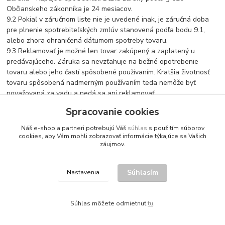
Občianskeho zákonníka je 24 mesiacov.
9.2 Pokiaľ v záručnom liste nie je uvedené inak, je záručná doba
pre plnenie spotrebiteľských zmlúv stanovená podľa bodu 9.1,
alebo zhora ohraničená dátumom spotreby tovaru.
9.3 Reklamovať je možné len tovar zakúpený a zaplatený u
predávajúceho. Záruka sa nevzťahuje na bežné opotrebenie
tovaru alebo jeho častí spôsobené používaním. Kratšia životnosť
tovaru spôsobená nadmerným používaním teda nemôže byť
považovaná za vadu a nedá sa ani reklamovať.
9.4 V prípade uplatňovania reklamácie sa odporúča kupujúcemu
Spracovanie cookies
riadiť sa reklamačným poriadkom predávajúceho. Tovar nie je
možné bez komunikácie s predávajúcim poslať na jeho adresu.
Náš e-shop a partneri potrebujú Váš
súhlas
s použitím súborov
Kupujúci by sa takto vystavil riziku že reklamácia nebude prijatá.
cookies, aby Vám mohli zobrazovať informácie týkajúce sa Vašich
záujmov.
9.5 Kupujúci je zodpovedný za prepravu reklamovaného tovaru k
predávajúcemu a tým aj za prípadné vzniknuté škody pri nej
spôsobené. Náklady na prepravu reklamovaného tovaru smerom
Súhlasím
Nastavenia
od kupujúceho k predávajúcemu, alebo priamo do servisného
strediska hradí kupujúci. Poštovné a iné poplatky sa nevracajú.
Spätnú prepravu po vybavení oprávnenej reklamácie hradí
Súhlas môžete odmietnuť
tu
.
predávajúci. Ak je to možné, tovar na reklamáciu odporúčame
zasielať v originálnom obale, alebo v primerane vyhovujúcom