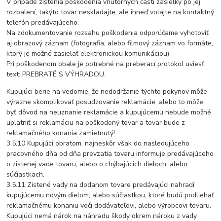
V prípade zistenia poškodenia vnútorných častí zásielky po jej
rozbalení, takýto tovar neskladajte, ale ihneď volajte na kontaktný
telefón predávajúceho.
Na zdokumentovanie rozsahu poškodenia odporúčame vyhotoviť
aj obrazový záznam (fotografia, alebo filmový záznam vo formáte,
ktorý je možné zasielať elektronickou komunikáciou).
Pri poškodenom obale je potrebné na preberací protokol uviesť
text: PREBRATÉ S VÝHRADOU.
Kupujúci berie na vedomie, že nedodržanie týchto pokynov môže
výrazne skomplikovať posudzovanie reklamácie, alebo to môže
byť dôvod na neuznanie reklamácie a kupujúcemu nebude možné
uplatniť si reklamáciu na poškodený tovar a tovar bude z
reklamačného konania zamietnutý!
3.5.10 Kupujúci obratom, najneskôr však do nasledujúceho
pracovného dňa od dňa prevzatia tovaru informuje predávajúceho
o zistenej vade tovaru, alebo o chýbajúcich dieloch, alebo
súčiastkach.
3.5.11 Zistené vady na dodanom tovare predávajúci nahradí
kupujúcemu novým dielom, alebo súčiastkou, ktoré budú podliehať
reklamačnému konaniu voči dodávateľovi, alebo výrobcovi tovaru.
Kupujúci nemá nárok na náhradu škody okrem nároku z vady