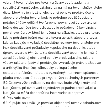
vybraný tovar, alebo pre tovar vyrábaný podľa zadania a
špecifikácií kupujúceho, vzťahuje sa najmä na tovar, služby, alebo
dielo, ktorý nie je v bežnej obchodnej ponuke predávajúceho,
alebo pre výrobu tovaru, kedy je potrebné použiť špeciálne
poťahové látky, odlišný typ farebnej povrchovej úpravy ako pri
bežne dostupných tovaroch, alebo je požadovaná kombinácia
povrchovej úpravy, ktorá je riešená na zákazku, alebo pre tovar,
kde je potrebné bežné rozmery tovaru upraviť, alebo pre tovar,
kde sa kupujúcim vyžadujú špeciálne rozmery tovaru, alebo pre
inak špecifikované požiadavky kupujúceho na dodanie, alebo
úpravu tovaru s tým, že takto špecifikovaný tovar nie je možné
zaradiť do bežnej obchodnej ponuky predávajúceho, tak pre
všetky takéto prípady si predávajúci vyhradzuje právo požadovať
a určiť výšku finančnej zábezpeky od kupujúceho
c)platba na faktúru - platba s vyznačeným termínom splatnosti -
platba prevodom, úhrada pre vybraných obchodných partnerov
5.2 Celková výška nákladov na dopravu bude vždy oznámená
kupujúcemu pri overovaní objednávky, prípadne predávajúci a
kupujúci sa môžu dohodnúť na inom variante dopravy.
6. Prevzatie tovaru
6.1 Kupujúci sa zaväzuje prevziať objednaný tovar v dohodnutom