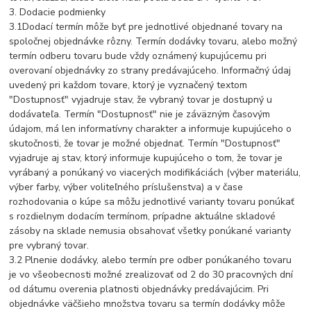
3. Dodacie podmienky
3.1Dodací termín môže byť pre jednotlivé objednané tovary na
spoločnej objednávke rôzny. Termín dodávky tovaru, alebo možný
termín odberu tovaru bude vždy oznámený kupujúcemu pri
overovaní objednávky zo strany predávajúceho. Informačný údaj
uvedený pri každom tovare, ktorý je vyznačený textom
"Dostupnosť" vyjadruje stav, že vybraný tovar je dostupný u
dodávateľa. Termín "Dostupnosť" nie je záväzným časovým
údajom, má len informatívny charakter a informuje kupujúceho o
skutočnosti, že tovar je možné objednať. Termín "Dostupnosť"
vyjadruje aj stav, ktorý informuje kupujúceho o tom, že tovar je
vyrábaný a ponúkaný vo viacerých modifikáciách (výber materiálu,
výber farby, výber voliteľného príslušenstva) a v čase
rozhodovania o kúpe sa môžu jednotlivé varianty tovaru ponúkať
s rozdielnym dodacím termínom, prípadne aktuálne skladové
zásoby na sklade nemusia obsahovať všetky ponúkané varianty
pre vybraný tovar.
3.2 Plnenie dodávky, alebo termín pre odber ponúkaného tovaru
je vo všeobecnosti možné zrealizovať od 2 do 30 pracovných dní
od dátumu overenia platnosti objednávky predávajúcim. Pri
objednávke väčšieho množstva tovaru sa termín dodávky môže