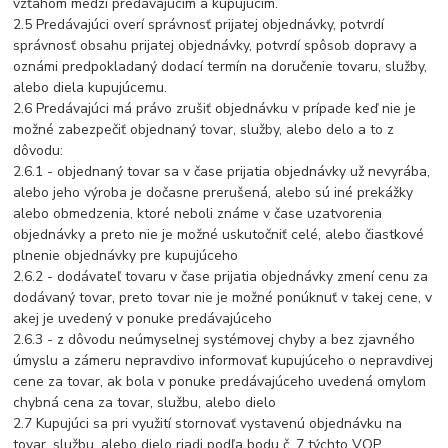
vzťahom medzi predávajúcim a kupujúcim.
2.5 Predávajúci overí správnosť prijatej objednávky, potvrdí
správnosť obsahu prijatej objednávky, potvrdí spôsob dopravy a
oznámi predpokladaný dodací termín na doručenie tovaru, služby,
alebo diela kupujúcemu.
2.6 Predávajúci má právo zrušiť objednávku v prípade keď nie je
možné zabezpečiť objednaný tovar, služby, alebo delo a to z
dôvodu:
2.6.1 - objednaný tovar sa v čase prijatia objednávky už nevyrába,
alebo jeho výroba je dočasne prerušená, alebo sú iné prekážky
alebo obmedzenia, ktoré neboli známe v čase uzatvorenia
objednávky a preto nie je možné uskutočniť celé, alebo čiastkové
plnenie objednávky pre kupujúceho
2.6.2 - dodávateľ tovaru v čase prijatia objednávky zmení cenu za
dodávaný tovar, preto tovar nie je možné ponúknuť v takej cene, v
akej je uvedený v ponuke predávajúceho
2.6.3 - z dôvodu neúmyselnej systémovej chyby a bez zjavného
úmyslu a zámeru nepravdivo informovať kupujúceho o nepravdivej
cene za tovar, ak bola v ponuke predávajúceho uvedená omylom
chybná cena za tovar, službu, alebo dielo
2.7 Kupujúci sa pri využití stornovať vystavenú objednávku na
tovar, službu, alebo dielo riadi podľa bodu č. 7 týchto VOP