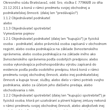
Okresného súdu Bratislava1, odd. Sro, vložka č. 77966/B zo dňa
21.12.2011 a koná v rámci predmetu svojej obchodnej a
podnikateľskej činnosti. (ďalej len "predávajúci")
1.1.2 Objednávateľ podnikateľ
alebo
1.1.3 Objednávateľ spotrebiteľ
Vymedzenie pojmov
1.2.1 Objednávateľ podnikateľ (ďalej len "kupujúci") je fyzická
osoba - podnikateľ, alebo právnická osoba zapísaná v obchodnom
registri, alebo osoba podnikajúca na základe živnostenského
oprávnenia, alebo osoba podnikajúca na základe iného ako
živnostenského oprávnenia podľa osobitých predpisov, alebo
osoba vykonávajúca poľnohospodársku výrobu zapísaná do
evidencie podľa podľa osobitého predpisu, ktorá koná v rámci
predmetu svojej obchodnej činnosti, alebo inej podnikateľskej
činnosti a kupuje tovar, služby, alebo dielo v rámci potrieb svojho
podnikania, alebo za účelom jeho ďalšieho predaja, alebo
obchodovania s ním.
1.2.2 Objednávateľ spotrebiteľ (ďalej len "kupujúci spotrebiteľ") je
fyzická osoba, ktorá pri uzatváraní a plnení kúpnej zmluvy nekoná
v rámci predmetu svojej obchodnej činnosti, alebo akejkoľvek inej