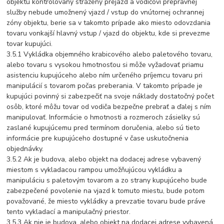
objektu kontrolovaný strážený prejazd a vodičovi prepravnej
služby nebude umožnený vjazd / vstup do vnútornej ochrannej
zóny objektu, berie sa v takomto prípade ako miesto odovzdania
tovaru vonkajší hlavný vstup / vjazd do objektu, kde si prevezme
tovar kupujúci.
3.5.1 Vykládka objemného krabicového alebo paletového tovaru,
alebo tovaru s vysokou hmotnosťou si môže vyžadovať priamu
asistenciu kupujúceho alebo ním určeného príjemcu tovaru pri
manipulácií s tovarom počas preberania. V takomto prípade je
kupujúci povinný si zabezpečiť na svoje náklady dostatočný počet
osôb, ktoré môžu tovar od vodiča bezpečne prebrať a ďalej s ním
manipulovať. Informácie o hmotnosti a rozmeroch zásielky sú
zaslané kupujúcemu pred termínom doručenia, alebo sú tieto
informácie pre kupujúceho dostupné v čase uskutočnenia
objednávky.
3.5.2 Ak je budova, alebo objekt na dodacej adrese vybavený
miestom s vykladacou rampou umožňujúcou vykládku a
manipuláciu s paletovým tovarom a zo strany kupujúceho bude
zabezpečené povolenie na vjazd k tomuto miestu, bude potom
považované, že miesto vykládky a prevzatie tovaru bude práve
tento vykladací a manipulačný priestor.
3.5.3 Ak nie je budova, alebo objekt na dodacej adrese vybavená