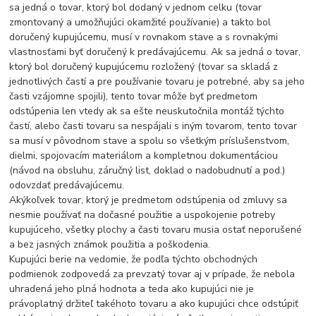
sa jedná o tovar, ktorý bol dodaný v jednom celku (tovar
zmontovaný a umožňujúci okamžité používanie) a takto bol
doručený kupujúcemu, musí v rovnakom stave a s rovnakými
vlastnosťami byť doručený k predávajúcemu. Ak sa jedná o tovar,
ktorý bol doručený kupujúcemu rozložený (tovar sa skladá z
jednotlivých častí a pre používanie tovaru je potrebné, aby sa jeho
časti vzájomne spojili), tento tovar môže byť predmetom
odstúpenia len vtedy ak sa ešte neuskutočnila montáž týchto
častí, alebo časti tovaru sa nespájali s iným tovarom, tento tovar
sa musí v pôvodnom stave a spolu so všetkým príslušenstvom,
dielmi, spojovacím materiálom a kompletnou dokumentáciou
(návod na obsluhu, záručný list, doklad o nadobudnutí a pod.)
odovzdať predávajúcemu.
Akýkoľvek tovar, ktorý je predmetom odstúpenia od zmluvy sa
nesmie používať na dočasné použitie a uspokojenie potreby
kupujúceho, všetky plochy a časti tovaru musia ostať neporušené
a bez jasných známok použitia a poškodenia.
Kupujúci berie na vedomie, že podľa týchto obchodných
podmienok zodpovedá za prevzatý tovar aj v prípade, že nebola
uhradená jeho plná hodnota a teda ako kupujúci nie je
právoplatný držiteľ takéhoto tovaru a ako kupujúci chce odstúpiť