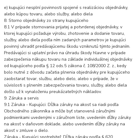
e) kupujúci nesplní povinnosti spojené s realizáciou objednávky,
alebo kúpou tovaru, alebo služby, alebo diela
8. Storno objednávky zo strany kupujúceho
8.1 V prípade stornovania prijatej a potvrdenej objednávky, v
ktorej kupujúci požaduje výrobu, zhotovenie a dodanie tovaru,
služby, alebo dieľa podľa ním zadaných parametrov je kupujúci
povinný uhradiť predávajúcemu škodu vzniknutú týmto jednaním.
Predávajúci si uplatní právo na úhradu škody hlavne v prípade
zabezpečenia nákupu tovaru na základe individuálnej objednávky
od kupujúceho podľa § 12 ods.5 zákona č. 108/2000 Z. z., kedy
bolo nutné z dôvodu začatia plnenia objednávky pre kupujúceho
zaobstarať tovar, službu, alebo dielo, alebo v prípade, že v
súvislosti s plnením zabezpečovania tovaru, služby, alebo diela
došlo už k vynaloženiu preukázateľných nákladov.
9. Záruka a servis
9.1 Záruka - Kupujúci: Dĺžka záruky na akosť sa riadi podľa
Obchodného zákonníka a môže byť stanovená záručnými
podmienkami uvedenými v záručnom liste, uvedením dĺžky záruky
na akosť v daňovom doklade, alebo uvedením dĺžky záruky na
akosť v zmluve o dielo.
Záruka - Kupujúci spotrebiteľ: Dĺžka záruky podľa § 620