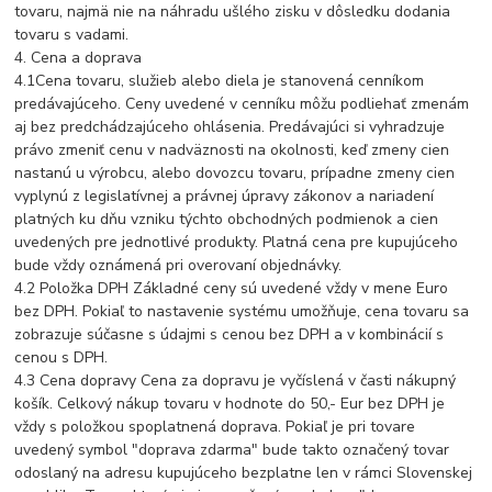
tovaru, najmä nie na náhradu ušlého zisku v dôsledku dodania
tovaru s vadami.
4. Cena a doprava
4.1Cena tovaru, služieb alebo diela je stanovená cenníkom
predávajúceho. Ceny uvedené v cenníku môžu podliehať zmenám
aj bez predchádzajúceho ohlásenia. Predávajúci si vyhradzuje
právo zmeniť cenu v nadväznosti na okolnosti, keď zmeny cien
nastanú u výrobcu, alebo dovozcu tovaru, prípadne zmeny cien
vyplynú z legislatívnej a právnej úpravy zákonov a nariadení
platných ku dňu vzniku týchto obchodných podmienok a cien
uvedených pre jednotlivé produkty. Platná cena pre kupujúceho
bude vždy oznámená pri overovaní objednávky.
4.2 Položka DPH Základné ceny sú uvedené vždy v mene Euro
bez DPH. Pokiaľ to nastavenie systému umožňuje, cena tovaru sa
zobrazuje súčasne s údajmi s cenou bez DPH a v kombinácií s
cenou s DPH.
4.3 Cena dopravy Cena za dopravu je vyčíslená v časti nákupný
košík. Celkový nákup tovaru v hodnote do 50,- Eur bez DPH je
vždy s položkou spoplatnená doprava. Pokiaľ je pri tovare
uvedený symbol "doprava zdarma" bude takto označený tovar
odoslaný na adresu kupujúceho bezplatne len v rámci Slovenskej