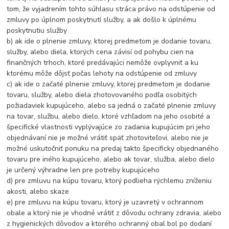
tom, že vyjadrením tohto súhlasu stráca právo na odstúpenie od
zmluvy po úplnom poskytnutí služby, a ak došlo k úplnému
poskytnutiu služby
b) ak ide o plnenie zmluvy, ktorej predmetom je dodanie tovaru,
služby, alebo diela, ktorých cena závisí od pohybu cien na
finančných trhoch, ktoré predávajúci nemôže ovplyvniť a ku
ktorému môže dôjsť počas lehoty na odstúpenie od zmluvy
c) ak ide o začaté plnenie zmluvy, ktorej predmetom je dodanie
tovaru, služby, alebo diela zhotovovaného podľa osobitých
požiadaviek kupujúceho, alebo sa jedná o začaté plnenie zmluvy
na tovar, službu, alebo dielo, ktoré vzhľadom na jeho osobité a
špecifické vlastnosti vyplývajúce zo zadania kupujúcim pri jeho
objednávaní nie je možné vrátiť späť zhotoviteľovi, alebo nie je
možné uskutočniť ponuku na predaj takto špecificky objednaného
tovaru pre iného kupujúceho, alebo ak tovar, služba, alebo dielo
je určený výhradne len pre potreby kupujúceho
d) pre zmluvu na kúpu tovaru, ktorý podlieha rýchlemu zníženiu
akosti, alebo skaze
e) pre zmluvu na kúpu tovaru, ktorý je uzavretý v ochrannom
obale a ktorý nie je vhodné vrátiť z dôvodu ochrany zdravia, alebo
z hygienických dôvodov a ktorého ochranný obal bol po dodaní