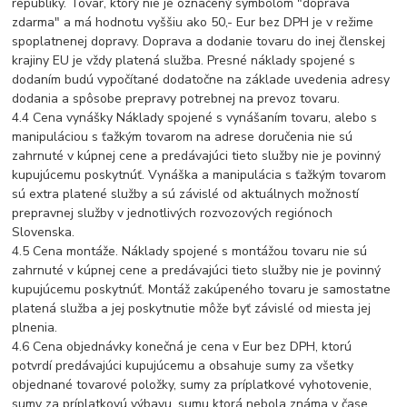
republiky. Tovar, ktorý nie je označený symbolom "doprava
zdarma" a má hodnotu vyššiu ako 50,- Eur bez DPH je v režime
spoplatnenej dopravy. Doprava a dodanie tovaru do inej členskej
krajiny EU je vždy platená služba. Presné náklady spojené s
dodaním budú vypočítané dodatočne na základe uvedenia adresy
dodania a spôsobe prepravy potrebnej na prevoz tovaru.
4.4 Cena vynášky Náklady spojené s vynášaním tovaru, alebo s
manipuláciou s ťažkým tovarom na adrese doručenia nie sú
zahrnuté v kúpnej cene a predávajúci tieto služby nie je povinný
kupujúcemu poskytnúť. Vynáška a manipulácia s ťažkým tovarom
sú extra platené služby a sú závislé od aktuálnych možností
prepravnej služby v jednotlivých rozvozových regiónoch
Slovenska.
4.5 Cena montáže. Náklady spojené s montážou tovaru nie sú
zahrnuté v kúpnej cene a predávajúci tieto služby nie je povinný
kupujúcemu poskytnúť. Montáž zakúpeného tovaru je samostatne
platená služba a jej poskytnutie môže byť závislé od miesta jej
plnenia.
4.6 Cena objednávky konečná je cena v Eur bez DPH, ktorú
potvrdí predávajúci kupujúcemu a obsahuje sumy za všetky
objednané tovarové položky, sumy za príplatkové vyhotovenie,
sumy za príplatkovú výbavu, sumu ktorá nebola známa v čase