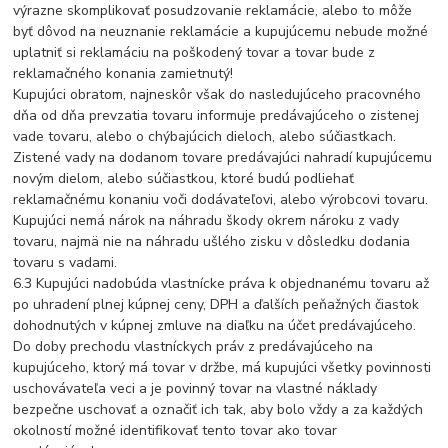
výrazne skomplikovať posudzovanie reklamácie, alebo to môže
byť dôvod na neuznanie reklamácie a kupujúcemu nebude možné
uplatniť si reklamáciu na poškodený tovar a tovar bude z
reklamačného konania zamietnutý!
Kupujúci obratom, najneskôr však do nasledujúceho pracovného
dňa od dňa prevzatia tovaru informuje predávajúceho o zistenej
vade tovaru, alebo o chýbajúcich dieloch, alebo súčiastkach.
Zistené vady na dodanom tovare predávajúci nahradí kupujúcemu
novým dielom, alebo súčiastkou, ktoré budú podliehať
reklamačnému konaniu voči dodávateľovi, alebo výrobcovi tovaru.
Kupujúci nemá nárok na náhradu škody okrem nároku z vady
tovaru, najmä nie na náhradu ušlého zisku v dôsledku dodania
tovaru s vadami.
6.3 Kupujúci nadobúda vlastnícke práva k objednanému tovaru až
po uhradení plnej kúpnej ceny, DPH a ďalších peňažných čiastok
dohodnutých v kúpnej zmluve na diaľku na účet predávajúceho.
Do doby prechodu vlastníckych práv z predávajúceho na
kupujúceho, ktorý má tovar v držbe, má kupujúci všetky povinnosti
uschovávateľa veci a je povinný tovar na vlastné náklady
bezpečne uschovať a označiť ich tak, aby bolo vždy a za každých
okolností možné identifikovať tento tovar ako tovar