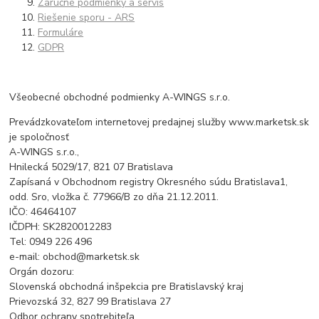
Záručné podmienky a servis
Riešenie sporu - ARS
Formuláre
GDPR
Všeobecné obchodné podmienky A-WINGS s.r.o.
Prevádzkovateľom internetovej predajnej služby www.marketsk.sk
je spoločnosť
A-WINGS s.r.o.,
Hnilecká 5029/17, 821 07 Bratislava
Zapísaná v Obchodnom registry Okresného súdu Bratislava1,
odd. Sro, vložka č. 77966/B zo dňa 21.12.2011.
IČO: 46464107
IČDPH: SK2820012283
Tel: 0949 226 496
e-mail: obchod@marketsk.sk
Orgán dozoru:
Slovenská obchodná inšpekcia pre Bratislavský kraj
Prievozská 32, 827 99 Bratislava 27
Odbor ochrany spotrebiteľa