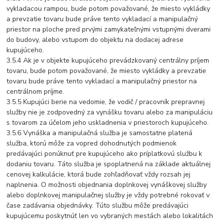
vykladacou rampou, bude potom považované, že miesto vykládky
a prevzatie tovaru bude práve tento vykladací a manipulačný
priestor na ploche pred prvými zamykateľnými vstupnými dverami
do budovy, alebo vstupom do objektu na dodacej adrese
kupujúceho.
3.5.4 Ak je v objekte kupujúceho prevádzkovaný centrálny príjem
tovaru, bude potom považované, že miesto vykládky a prevzatie
tovaru bude práve tento vykladací a manipulačný priestor na
centrálnom príjme.
3.5.5 Kupujúci berie na vedomie, že vodič / pracovník prepravnej
služby nie je zodpovedný za vynášku tovaru alebo za manipuláciu
s tovarom za účelom jeho uskladnenia v priestoroch kupujúceho.
3.5.6 Vynáška a manipulačná služba je samostatne platená
služba, ktorú môže za vopred dohodnutých podmienok
predávajúci ponúknuť pre kupujúceho ako príplatkovú službu k
dodaniu tovaru. Táto služba je spoplatnená na základe aktuálnej
cenovej kalkulácie, ktorá bude zohľadňovať vždy rozsah jej
naplnenia. O možnosti objednania doplnkovej vynáškovej služby
alebo doplnkovej manipulačnej služby je vždy potrebné rokovať v
čase zadávania objednávky. Túto službu môže predávajúci
kupujúcemu poskytnúť len vo vybraných mestách alebo lokalitách