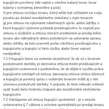
kupujúcim porušený (ide najmä o sterilne balený tovar, tovar
balený v ochrannej atmosfére a pod.)
f) pre zmluvu na kúpu tovaru, ktorý môže byť vzhľadom na svoju
povahu po dodaní neoddeliteľne zmiešaný s iným tovarom
g) pre zmluvu na vykonanie naliehavých opráv, alebo údržby, o
ktoré kupujúci výslovne požiadal predávajúceho, to neplatí pre
zmluvy o službách a zmluvy, ktorých predmetom je predaj iného
tovaru ako náhradných dielov potrebných na vykonanie opravy,
alebo údržby, ak boli uzavreté počas návštevy predávajúceho u
kupujúceho a kupujúci si tieto služby, alebo tovar vopred
neobjednal
7.1.5 Kupujúci berie na vedomie skutočnosť, že ak sú s tovarom
poskytované darčeky, je darovacia zmluva medzi predávajúcim a
kupujúcim uzatvorená s podmienkou, že ak dôjde k využitiu práva
kupujúceho odstúpiť od zmluvy, darovacia zmluva stráca účinnosť
a kupujúci je povinný spolu s vráteným tovarom vrátiť aj s ním
súvisiace poskytnuté darčeky. V prípade, že tieto nebudú vrátené
späť, budú tieto hodnoty chápané ako bezdôvodné obohatenie
kupujúceho.
7.2 Odstúpenie od zmluvy Kupujúci spotrebiteľ - je v zmysle
ustanovenia § 7 zákona o ochrane spotrebiteľa pri predaji tovaru,