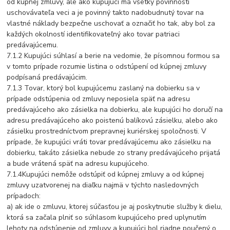
od kúpnej zmluvy, ale ako kupujúci má všetky povinnosti
uschovávateľa veci a je povinný takto nadobudnutý tovar na
vlastné náklady bezpečne uschovať a označiť ho tak, aby bol za
každých okolností identifikovateľný ako tovar patriaci
predávajúcemu.
7.1.2 Kupujúci súhlasí a berie na vedomie, že písomnou formou sa
v tomto prípade rozumie listina o odstúpení od kúpnej zmluvy
podpísaná predávajúcim.
7.1.3 Tovar, ktorý bol kupujúcemu zaslaný na dobierku sa v
prípade odstúpenia od zmluvy neposiela späť na adresu
predávajúceho ako zásielka na dobierku, ale kupujúci ho doručí na
adresu predávajúceho ako poistenú balíkovú zásielku, alebo ako
zásielku prostredníctvom prepravnej kuriérskej spoločnosti. V
prípade, že kupujúci vráti tovar predávajúcemu ako zásielku na
dobierku, takáto zásielka nebude zo strany predávajúceho prijatá
a bude vrátená späť na adresu kupujúceho.
7.1.4Kupujúci nemôže odstúpiť od kúpnej zmluvy a od kúpnej
zmluvy uzatvorenej na diaľku najmä v týchto nasledovných
prípadoch:
a) ak ide o zmluvu, ktorej súčasťou je aj poskytnutie služby k dielu,
ktorá sa začala plniť so súhlasom kupujúceho pred uplynutím
lehoty na odstúpenie od zmluvy a kupujúci bol riadne poučený o