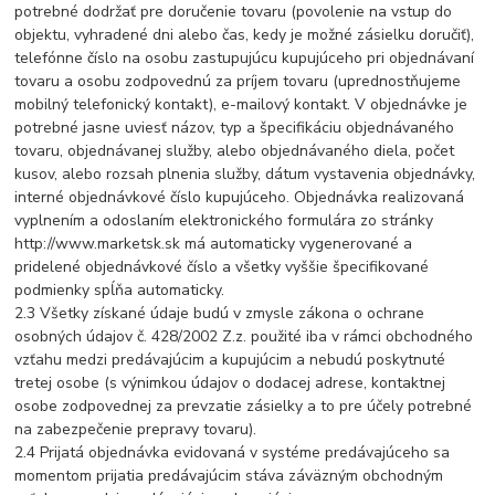
potrebné dodržať pre doručenie tovaru (povolenie na vstup do
objektu, vyhradené dni alebo čas, kedy je možné zásielku doručiť),
telefónne číslo na osobu zastupujúcu kupujúceho pri objednávaní
tovaru a osobu zodpovednú za príjem tovaru (uprednostňujeme
mobilný telefonický kontakt), e-mailový kontakt. V objednávke je
potrebné jasne uviesť názov, typ a špecifikáciu objednávaného
tovaru, objednávanej služby, alebo objednávaného diela, počet
kusov, alebo rozsah plnenia služby, dátum vystavenia objednávky,
interné objednávkové číslo kupujúceho. Objednávka realizovaná
vyplnením a odoslaním elektronického formulára zo stránky
http://www.marketsk.sk má automaticky vygenerované a
pridelené objednávkové číslo a všetky vyššie špecifikované
podmienky spĺňa automaticky.
2.3 Všetky získané údaje budú v zmysle zákona o ochrane
osobných údajov č. 428/2002 Z.z. použité iba v rámci obchodného
vzťahu medzi predávajúcim a kupujúcim a nebudú poskytnuté
tretej osobe (s výnimkou údajov o dodacej adrese, kontaktnej
osobe zodpovednej za prevzatie zásielky a to pre účely potrebné
na zabezpečenie prepravy tovaru).
2.4 Prijatá objednávka evidovaná v systéme predávajúceho sa
momentom prijatia predávajúcim stáva záväzným obchodným