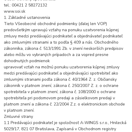
tel.: 00421 2 58272132
www.soi.sk
1. Základné ustanovenia
Tieto Všeobecné obchodné podmienky (ďalej len VOP)
predovšetkým upravujú vzťahy na ponuku uzatvorenia kúpnej
zmluvy medzi predávajúci podnikateľ a objednávateľ podnikateľ
ako zmluvnými stranami a to podľa § 409 a nás. Obchodného
zákonníka, zákona č. 513/1991 Zb. v znení neskorších predpisov
alebo môžu vo vybraných prípadoch a za vopred presne
dohodnutých podmienok
upravovať vzťah na možnú ponuku uzatvorenia kúpnej zmluvy
medzi predávajúci podnikateľ a objednávajúci spotrebiteľ ako
zmluvnými stranami podľa zákona č. 40/1964 Z. z. Občiansky
zákonník v platnom znení, zákona č. 250/2007 Z. z. o ochrane
spotrebiteľa v platnom znení, zákona č. 108/2000 o ochrane
spotrebiteľa pri podomovom predaji a zásielkovom predaji v
platnom znení a zákona č. 22/2004 Z.z. o elektronickom obchode
v platnom znení.
Zmluvné strany
1.1 Predávajúci podnikateľ je spoločnosť A-WINGS s.r.o., Hnilecká
5029/17, 821 07 Bratislava, Zapísaná v Obchodnom registry