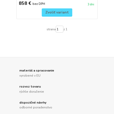
858 €
bez DPH
3 dni
Zvoliť variant
strana
z 1
materiál a spracovanie
vyrobené v EU
rozvoz tovaru
rýchle doručenie
dispozičné návrhy
odborné poradenstvo