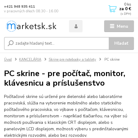
0
ks
+421 948 935 411
za
0 €
v pracovných dňoch 08.30 - 16.00
Menu
Hľadať
Úvod
KANCELÁRIA
Skrine pre notebooky a tablety
PC skrine
PC skrine - pre počítač, monitor,
klávesnicu a príslušenstvo
Počítačové skrine sú určené pre dielenské alebo laboratórne
pracoviská, slúžia na vytvorenie mobilného alebo statického
počítačového pracoviska, vo výbave s počítačom, klávesnicou,
monitorom a príslušenstvom - napríklad tlačiarňou, na výber sú
možnosti používania s klasickým CRT displejom, alebo s
panelovým LCD displejom, možnosti výberu s predinštalovanými
elektrickými rozvodmi, alebo bez rozvodov.