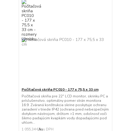
Počítačová skriňa PC010 - 177 x 75,5 x 33 cm
Počítačová skriňa pre 22" LCD monitor, skrinku PC a
príslušenstvo, optimálny pomer strán monitora
16:9. Zváraná konštrukcia skrine poskytuje ochranu
zariadení v triede IP42 (ochrana pred nebezpečným
dotykom nástrojom, drôtom >1 mm, odolnosť voči
šikmo padajúcim kvapkám vody dopadajúcimi pod
uhlom...
1 055,34 €
/
ks