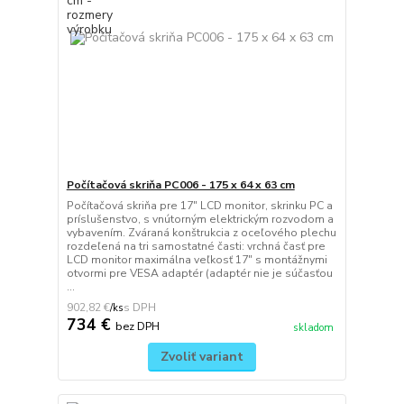
Počítačová skriňa PC006 - 175 x 64 x 63 cm
Počítačová skriňa pre 17" LCD monitor, skrinku PC a
príslušenstvo, s vnútorným elektrickým rozvodom a
vybavením. Zváraná konštrukcia z oceľového plechu
rozdeľená na tri samostatné časti: vrchná časť pre
LCD monitor maximálna veľkosť 17" s montážnymi
otvormi pre VESA adaptér (adaptér nie je súčasťou
...
902,82 €
/
ks
734 €
bez DPH
skladom
Zvoliť variant