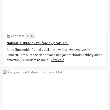
08
.
05
.
2022
Škola
Nabíjať a skladovať? Žiadny problém!
Špeciálne mobilné vozíky a skrine s vnútorným vybavením
umožňujúcim súčasne skladovať a nabíjať notebooky, tablety alebo
smartfóny s využitím najmä p...
čítať celé