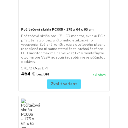
Počítačová skriňa PC005 - 175 x 64 x 63 cm
Počítačová skriňa pre 17" LCD monitor, skrinku PC a
príslušenstvo, bez vnútorného elektrického
vybavenia. Zváraná konštrukcia z oceľového plechu
rozdeľená na tri samostatné časti: vrchná časť pre
LCD monitor maximálna veľkosť 17" s montážnymi
otvormi pre VESA adaptér (adaptér nie je súčasťou
dodávky...
570,72 €
/
ks
464 €
bez DPH
skladom
Zvoliť variant