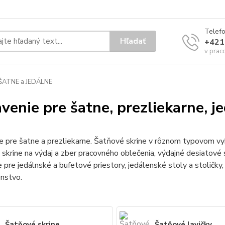
Telef
Hľadať
+421
v prac
ŠATNE a JEDÁLNE
venie pre šatne, prezliekarne, j
 pre šatne a prezliekarne. Šatňové skrine v rôznom typovom vyh
 skrine na výdaj a zber pracovného oblečenia, výdajné desiatové s
 pre jedálnské a bufetové priestory, jedálenské stoly a stoličk
enstvo.
Šatňové skrine
Šatňové lavičky