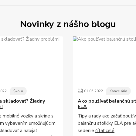
Novinky z nášho blogu
2022
Škola
01
.
05
.
2022
Kancelária
 a skladovať? Žiadny
Ako používať balančnú st
m!
ELA
 mobilné vozíky a skrine s
Tipy a rady ako začať použív
ým vybavením umožňujúcim
balančnú stoličky ELA pre a
kladovať a nabíjať
sedenie
čítať celé