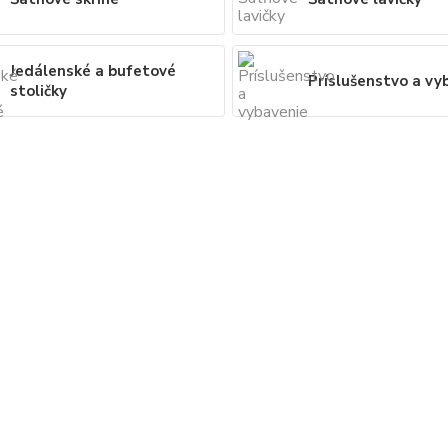
Jedálenské a bufetové
Príslušenstvo a vy
stoličky