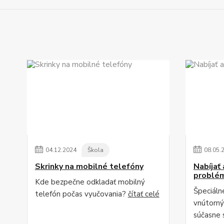
04
.
12
.
2024
Škola
08
.
05
.
Skrinky na mobilné telefóny
Nabíjať
problé
Kde bezpečne odkladať mobilný
Špeciálne
telefón počas vyučovania?
čítať celé
vnútorn
súčasne s