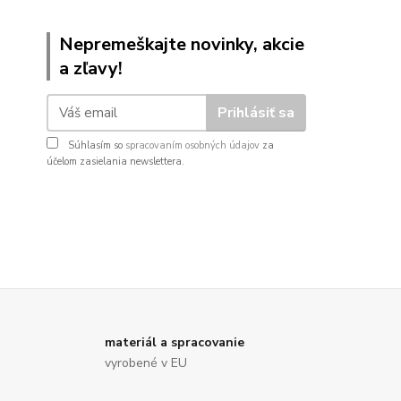
Nepremeškajte novinky, akcie
a zľavy!
Prihlásiť sa
Súhlasím so
spracovaním osobných údajov
za
účelom zasielania newslettera.
materiál a spracovanie
vyrobené v EU