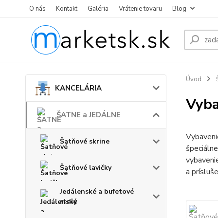
O nás
Kontakt
Galéria
Vrátenie tovaru
Blog
Úvod
KANCELÁRIA
Vyba
ŠATNE a JEDÁLNE
Vybavenie
Šatňové skrine
špeciálne
vybavenie
Šatňové lavičky
a prísluš
Jedálenské a bufetové
stoly