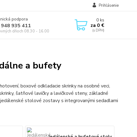
Prihlásenie
onická podpora
0
ks
za
0 €
 948 935 411
ovných dňoch 08.30 - 16.00
edálne a bufety
otovení, boxové odkladacie skrinky na osobné veci,
krinky, šatňové lavičky a lavičkové steny, základné
y, jedálenské stolové zostavy s integrovanými sedadlami
Jedálenské a bufetové stoly