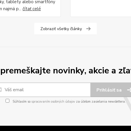
y, tablety alebo smartfóny
m najmä p...
čítať celé
Zobraziť všetky články
premeškajte novinky, akcie a zľa
Prihlásiť sa
Súhlasím so
spracovaním osobných údajov
za účelom zasielania newslettera.