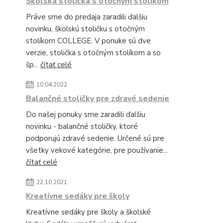
Školská stolička s otočným stolíkom
Práve sme do predaja zaradili ďalšiu
novinku, školskú stoličku s otočným
stolíkom COLLEGE. V ponuke sú dve
verzie, stolička s otočným stolíkom a so
šp...
čítať celé
10.04.2022
Balančné stoličky pre zdravé sedenie
Do našej ponuky sme zaradili ďalšiu
novinku - balančné stoličky, ktoré
podporujú zdravé sedenie. Určené sú pre
všetky vekové kategórie, pre používanie...
čítať celé
22.10.2021
Kreatívne sedáky pre školy
Kreatívne sedáky pre školy a školské