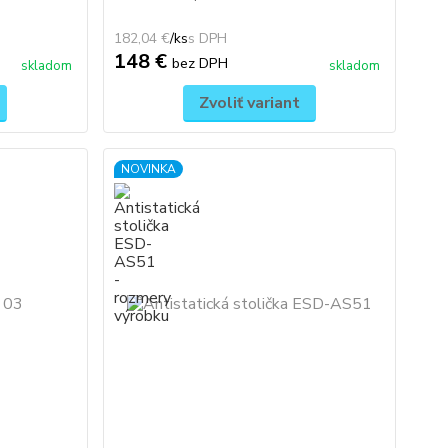
182,04 €
/
ks
148 €
bez DPH
skladom
skladom
Zvoliť variant
NOVINKA