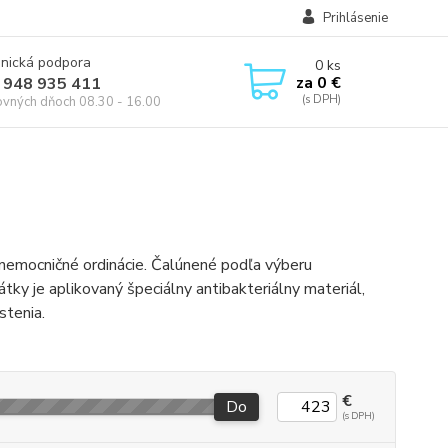
Prihlásenie
onická podpora
0
ks
za
0 €
 948 935 411
ovných dňoch 08.30 - 16.00
 nemocničné ordinácie. Čalúnené podľa výberu
tky je aplikovaný špeciálny antibakteriálny materiál,
stenia.
€
Do