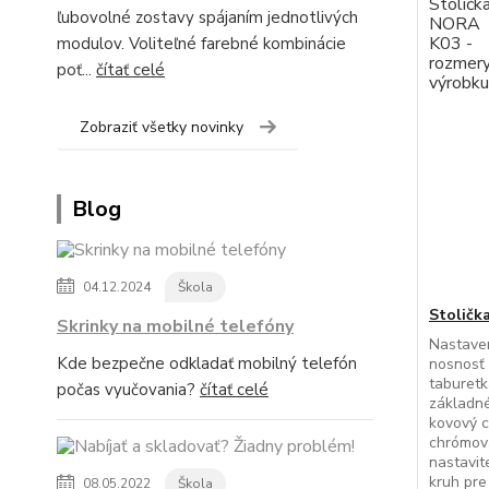
ľubovolné zostavy spájaním jednotlivých
modulov. Voliteľné farebné kombinácie
poť...
čítať celé
Zobraziť všetky novinky
Blog
04.12.2024
Škola
Stoličk
Skrinky na mobilné telefóny
Nastaven
Kde bezpečne odkladať mobilný telefón
nosnosť 
taburetk
počas vyučovania?
čítať celé
základné
kovový 
chrómova
nastavi
kruh pre
08.05.2022
Škola