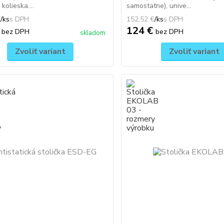
kolieska....
samostatne), unive...
€
/
ks
152,52 €
/
ks
€
124 €
bez DPH
bez DPH
skladom
Zvoliť variant
Zvoliť variant