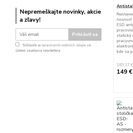
Antista
Nepremeškajte novinky, akcie
Nastaven
a zľavy!
nosnosť 
ESD anti
pracovi
Prihlásiť sa
statický
pracovnú
Súhlasím so
spracovaním osobných údajov
za
elektron
účelom zasielania newslettera.
kde sa p
183,27 
149 