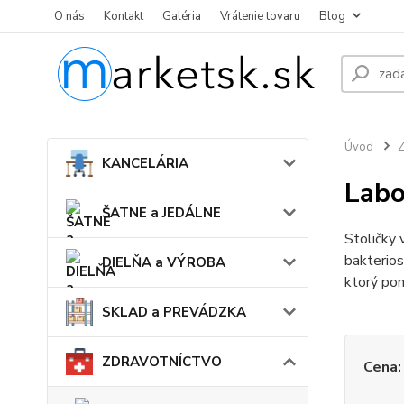
O nás
Kontakt
Galéria
Vrátenie tovaru
Blog
Úvod
KANCELÁRIA
Labo
ŠATNE a JEDÁLNE
Stoličky 
bakterios
DIELŇA a VÝROBA
ktorý po
SKLAD a PREVÁDZKA
ZDRAVOTNÍCTVO
Cena: