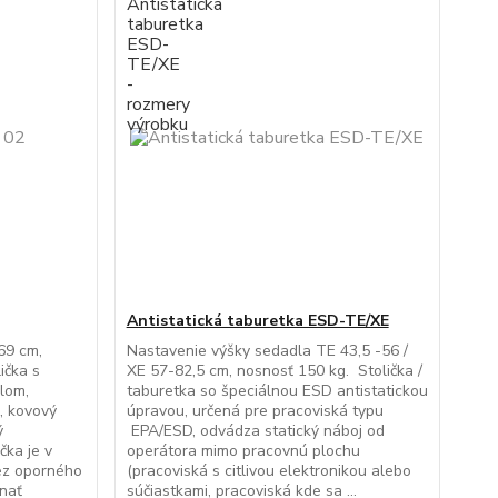
Antistatická taburetka ESD-TE/XE
69 cm,
Nastavenie výšky sedadla TE 43,5 -56 /
ička s
XE 57-82,5 cm, nosnosť 150 kg. Stolička /
lom,
taburetka so špeciálnou ESD antistatickou
, kovový
úpravou, určená pre pracoviská typu
ý
EPA/ESD, odvádza statický náboj od
čka je v
operátora mimo pracovnú plochu
ez oporného
(pracoviská s citlivou elektronikou alebo
dnať
súčiastkami, pracoviská kde sa ...