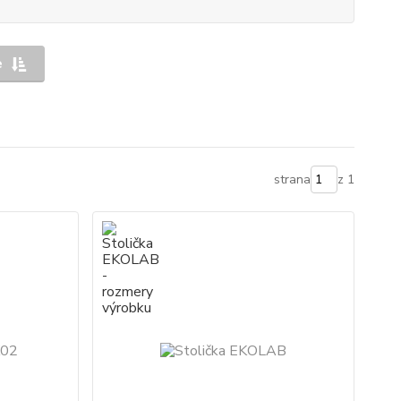
e
strana
z 1