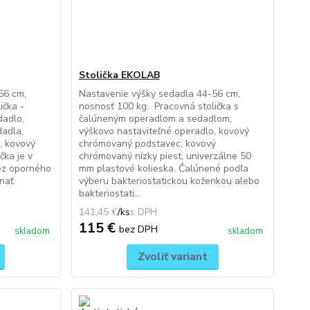
Stolička EKOLAB
66 cm,
Nastavenie výšky sedadla 44-56 cm,
ička -
nosnosť 100 kg. Pracovná stolička s
dadlo,
čalúneným operadlom a sedadlom,
dadla,
výškovo nastaviteľné operadlo, kovový
, kovový
chrómovaný podstavec, kovový
čka je v
chrómovaný nízky piest, univerzálne 50
ez oporného
mm plastové kolieska. Čalúnené podľa
dnať
výberu bakteriostatickou koženkou alebo
bakteriostati...
141,45 €
/
ks
115 €
bez DPH
skladom
skladom
Zvoliť variant