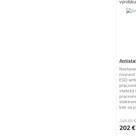
Antista
Nastaven
nosnosť 
ESD anti
pracovi
statický
pracovnú
elektron
kde sa p
248,46 
202 