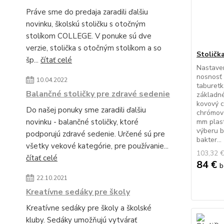
Práve sme do predaja zaradili ďalšiu
novinku, školskú stoličku s otočným
stolíkom COLLEGE. V ponuke sú dve
verzie, stolička s otočným stolíkom a so
Stoličk
šp...
čítať celé
Nastaven
nosnosť 
10.04.2022
taburetk
Balančné stoličky pre zdravé sedenie
základné
kovový 
Do našej ponuky sme zaradili ďalšiu
chrómova
novinku - balančné stoličky, ktoré
mm plast
výberu b
podporujú zdravé sedenie. Určené sú pre
bakter...
všetky vekové kategórie, pre používanie...
103,32 
čítať celé
84 €
b
22.10.2021
Kreatívne sedáky pre školy
Kreatívne sedáky pre školy a školské
kluby. Sedáky umožňujú vytvárať