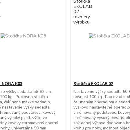
a NORA K03
Stolička EKOLAB 02
ie výšky sedadla 56-82 cm,
Nastavenie výšky sedadla 50-
100 kg. Pracovná stolička -
nosnosť 100 kg. Pracovná stol
a, čalúnené mäkké sedadlo,
čalúneným operadlom a sedad
 nastavenie výšky sedadla,
výškovo nastaviteľné operadlo
chrómovaný podstavec, kovový
chrómovaný podstavec, kovov
ný vysoký piest, výškovo
chrómovaný vysoký piest (stoli
teľný kovový chrómovaný oporný
základnej výbave dodávaná b
 nohy, univerzálne 50 mm
kruhu pre nohy, možnosť obje