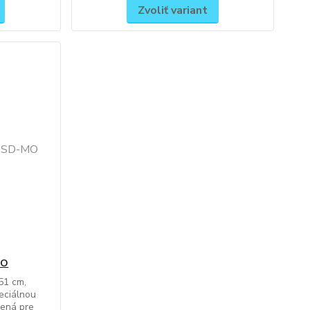
Zvoliť variant
MO
51 cm,
peciálnou
čená pre