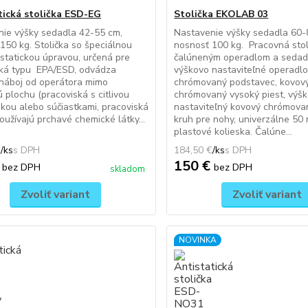
tická stolička ESD-EG
Stolička EKOLAB 03
ie výšky sedadla 42-55 cm,
Nastavenie výšky sedadla 60-
150 kg. Stolička so špeciálnou
nosnosť 100 kg. Pracovná stol
statickou úpravou, určená pre
čalúneným operadlom a sedad
ská typu EPA/ESD, odvádza
výškovo nastaviteľné operadlo
 náboj od operátora mimo
chrómovaný podstavec, kovov
 plochu (pracoviská s citlivou
chrómovaný vysoký piest, výš
ikou alebo súčiastkami, pracoviská
nastaviteľný kovový chrómova
oužívajú prchavé chemické látky...
kruh pre nohy, univerzálne 50
plastové kolieska. Čalúne...
€
/
ks
184,50 €
/
ks
€
150 €
bez DPH
bez DPH
skladom
Zvoliť variant
Zvoliť variant
NOVINKA