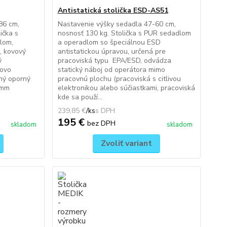
Antistatická stolička ESD-AS51
86 cm,
Nastavenie výšky sedadla 47-60 cm,
ička s
nosnosť 130 kg. Stolička s PUR sedadlom
lom,
a operadlom so špeciálnou ESD
, kovový
antistatickou úpravou, určená pre
ý
pracoviská typu EPA/ESD, odvádza
kovo
statický náboj od operátora mimo
ný oporný
pracovnú plochu (pracoviská s citlivou
 mm
elektronikou alebo súčiastkami, pracoviská
kde sa použí...
239,85 €
/
ks
195 €
bez DPH
skladom
skladom
Zvoliť variant