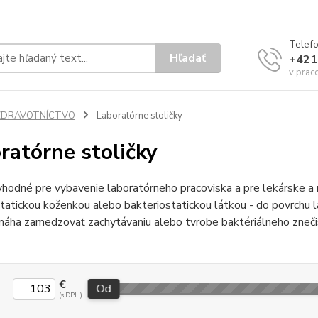
Telef
Hľadať
+421
v prac
ZDRAVOTNÍCTVO
Laboratórne stoličky
ratórne stoličky
vhodné pre vybavenie laboratórneho pracoviska a pre lekárske a
tatickou koženkou alebo bakteriostatickou látkou - do povrchu lá
máha zamedzovať zachytávaniu alebo tvrobe baktériálneho zneči
€
Od