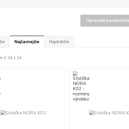
Upresniť parametr
šie
Najlacnejšie
Najdrahšie
m 1-14 z 14