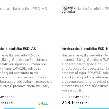
tická stolička ESD-AS
Antistatická stolička ESD-
ie výšky sedadla 42-55 cm,
Nastavenie výšky sedadla 45-
150 kg. Stolička so špeciálnou
nosnosť 130 kg. Stolička s P
statickou úpravou, určená pre
a operadlom so špeciálnou E
ská typu EPA/ESD, odvádza
antistatickou úpravou, určená 
 náboj od operátora mimo
pracoviská typu EPA/ESD, od
 plochu (pracoviská s citlivou
statický náboj od operátora m
ikou alebo súčiastkami, pracoviská
pracovnú plochu (pracoviská s 
oužívajú prchavé chemické látky...
elektronikou alebo súčiastkami
kde sa použí...
€
/
ks
269,37 €
/
ks
€
219 €
bez DPH
bez DPH
skladom