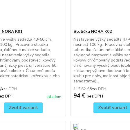
a NORA K01
Stolička NORA K02
ie výšky sedadla 43-56 cm,
Nastavenie výšky sedadla 47-
100 kg. Pracovná stolička -
nosnosť 100 kg. Pracovná stol
a, čalúnené mäkké sedadlo,
taburetka, čalúnené mäkké se
 nastavenie výšky sedadla,
základné nastavenie výšky se
chrómovaný podstavec, kovový
kovový chrómovaný podstavec
ný nízky piest, univerzálne 50
chrómovaný vysoký piest (stoli
ové kolieska. Čalúnené podľa
základnej výbave dodávaná b
akteriostatickou koženkou alebo
kruhu pre nohy, možnosť obje
samostatne)...
€
/
ks
115,62 €
/
ks
94 €
ez DPH
bez DPH
skladom
Zvoliť variant
Zvoliť variant