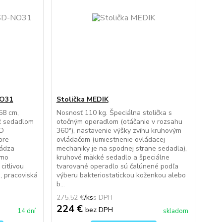
NO31
Stolička MEDIK
58 cm,
Nosnosť 110 kg. Špeciálna stolička s
UR sedadlom
otočným operadlom (otáčanie v rozsahu
SD
360°), nastavenie výšky zvihu kruhovým
pre
ovládačom (umiestnenie ovládacej
vádza
mechaniky je na spodnej strane sedadla),
imo
kruhové mäkké sedadlo a špeciálne
citlivou
tvarované operadlo sú čalúnené podľa
, pracoviská
výberu bakteriostatickou koženkou alebo
b...
275,52 €
/
ks
224 €
bez DPH
14 dní
skladom