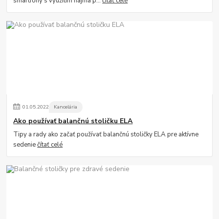
smartfóny s využitím najmä p...
čítať celé
01
.
05
.
2022
Kancelária
Ako používať balančnú stoličku ELA
Tipy a rady ako začať používať balančnú stoličky ELA pre aktívne
sedenie
čítať celé