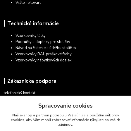
Vrátenie tovaru
Technické informácie
Vzorkovníky látky
Podrúčky a doplnky pre stoličky
Návod na čistenie a údržbu stoličiek
Vzorkovníky RAL práškové farby
Vzorkovníky nábytkových dosiek
Zákaznícka podpora
telefonický kontakt
+421 948 935 411
Spracovanie cookies
v pracovných dňoch 08.30 - 16.00
Náš e-shop a partneri potrebujú Váš
súhlas
s použitím súborov
obchod@marketsk.sk
cookies, aby Vám mohli zobrazovať informácie týkajúce sa Vašich
záujmov.