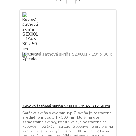
strana
z 1
Kovová šatňová skriňa SZX001 - 194 x 30 x 50 cm
Šatňová skriňa s dverami typ Z, skriňa je zostavená
z jedného modulu 1 x 300 mm, ktorý má dve
samostatné skrinky, konštrukcia je postavená na
kovových nožičkách. Základné vybavenie pre vrchnú
skrinku: vešiaková tyč na šírku 300 mm, 2 háčiky na
odev, držiak menovky. Základné vybavenie pre