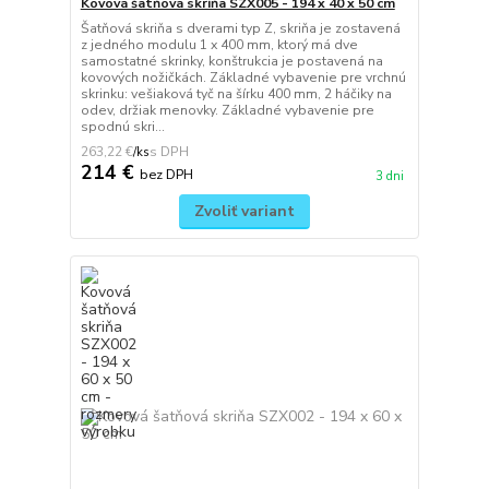
Kovová šatňová skriňa SZX005 - 194 x 40 x 50 cm
Šatňová skriňa s dverami typ Z, skriňa je zostavená
z jedného modulu 1 x 400 mm, ktorý má dve
samostatné skrinky, konštrukcia je postavená na
kovových nožičkách. Základné vybavenie pre vrchnú
skrinku: vešiaková tyč na šírku 400 mm, 2 háčiky na
odev, držiak menovky. Základné vybavenie pre
spodnú skri...
263,22 €
/
ks
214 €
bez DPH
3 dni
Zvoliť variant