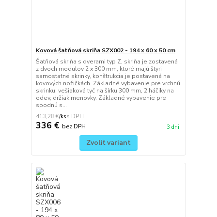
Kovová šatňová skriňa SZX002 - 194 x 60 x 50 cm
Šatňová skriňa s dverami typ Z, skriňa je zostavená
z dvoch modulov 2 x 300 mm, ktoré majú štyri
samostatné skrinky, konštrukcia je postavená na
kovových nožičkách. Základné vybavenie pre vrchnú
skrinku: vešiaková tyč na šírku 300 mm, 2 háčiky na
odev, držiak menovky. Základné vybavenie pre
spodnú s...
413,28 €
/
ks
336 €
bez DPH
3 dni
Zvoliť variant