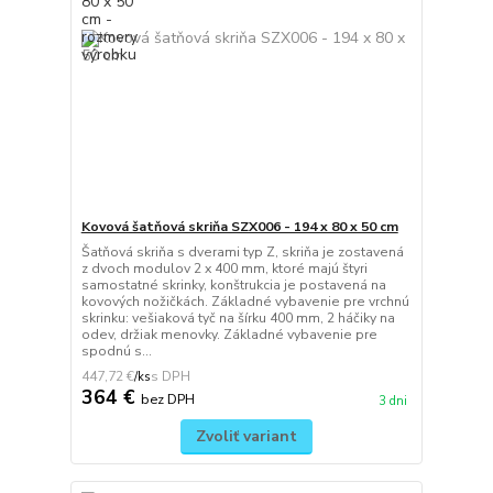
Kovová šatňová skriňa SZX006 - 194 x 80 x 50 cm
Šatňová skriňa s dverami typ Z, skriňa je zostavená
z dvoch modulov 2 x 400 mm, ktoré majú štyri
samostatné skrinky, konštrukcia je postavená na
kovových nožičkách. Základné vybavenie pre vrchnú
skrinku: vešiaková tyč na šírku 400 mm, 2 háčiky na
odev, držiak menovky. Základné vybavenie pre
spodnú s...
447,72 €
/
ks
364 €
bez DPH
3 dni
Zvoliť variant