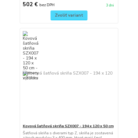
502 €
bez DPH
3 dni
Zvoliť variant
Kovová šatňová skriňa SZX007 - 194 x 120 x 50 cm
Šatňová skriňa s dverami typ Z, skriňa je zostavená
z troch modulov 3 x 400 mm, ktoré majú šesť