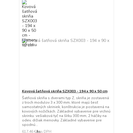
Kovová šatňová skriňa SZX003 - 194 x 90 x 50 cm
Šatňová skriňa s dverami typ Z, skriňa je zostavená
z troch modulov 3 x 300 mm, ktoré majú šesť
samostatných skriniek, konštrukcia je postavená na
kovových nožičkách. Základné vybavenie pre vrchnú
skrinku: vešiaková tyč na šírku 300 mm, 2 háčiky na
odev, držiak menovky. Základné vybavenie pre
spodnú...
617,46 €
/
ks