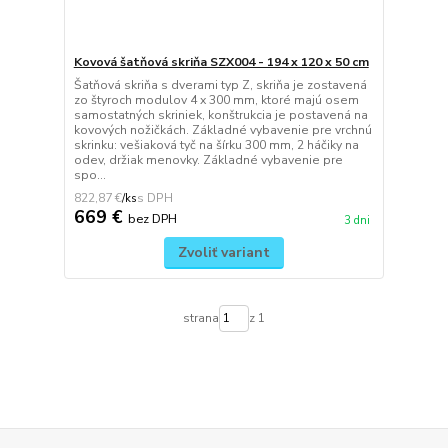
Kovová šatňová skriňa SZX004 - 194 x 120 x 50 cm
Šatňová skriňa s dverami typ Z, skriňa je zostavená
zo štyroch modulov 4 x 300 mm, ktoré majú osem
samostatných skriniek, konštrukcia je postavená na
kovových nožičkách. Základné vybavenie pre vrchnú
skrinku: vešiaková tyč na šírku 300 mm, 2 háčiky na
odev, držiak menovky. Základné vybavenie pre
spo...
822,87 €
/
ks
669 €
bez DPH
3 dni
Zvoliť variant
strana
z 1