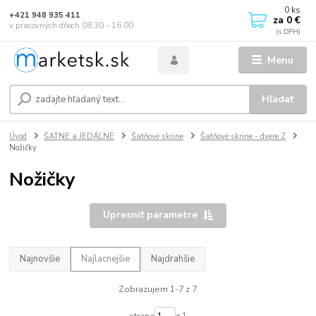
0
ks
+421 948 935 411
za
0 €
v pracovných dňoch 08.30 - 16.00
Menu
Hľadať
Úvod
ŠATNE a JEDÁLNE
Šatňové skrine
Šatňové skrine - dvere Z
Nožičky
Nožičky
Upresniť parametre
Najnovšie
Najlacnejšie
Najdrahšie
Zobrazujem 1-7 z 7