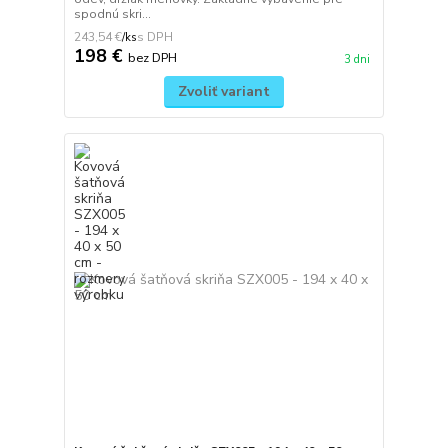
spodnú skri...
243,54 €
/
ks
198 €
bez DPH
3 dni
Zvoliť variant