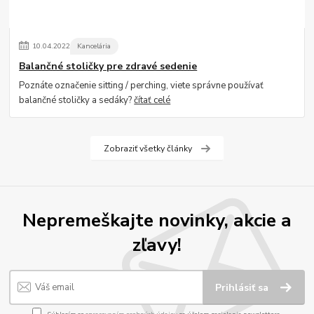
10
.
04
.
2022
Kancelária
Balančné stoličky pre zdravé sedenie
Poznáte označenie sitting / perching, viete správne používať
balančné stoličky a sedáky?
čítať celé
Zobraziť všetky články
Nepremeškajte novinky, akcie a
zľavy!
Prihlásiť sa