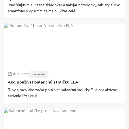
umožňujúcim súčasne skladovať a nabíjať notebooky, tablety alebo
smartfóny s využitím najmä p...
čítať celé
01
.
05
.
2022
Kancelária
Ako používať balančnú stoličku ELA
Tipy a rady ako začať používať balančnú stoličky ELA pre aktívne
sedenie
čítať celé