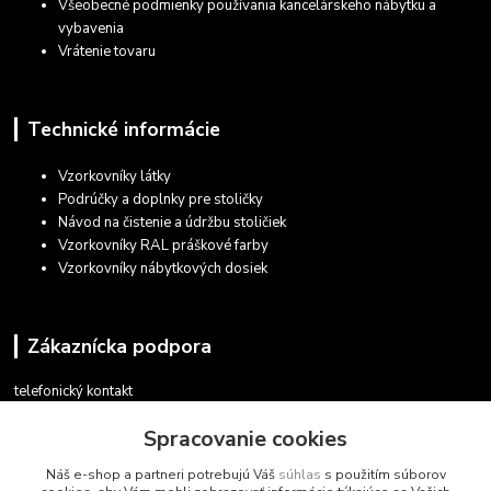
Všeobecné podmienky používania kancelárskeho nábytku a
vybavenia
Vrátenie tovaru
Technické informácie
Vzorkovníky látky
Podrúčky a doplnky pre stoličky
Návod na čistenie a údržbu stoličiek
Vzorkovníky RAL práškové farby
Vzorkovníky nábytkových dosiek
Zákaznícka podpora
telefonický kontakt
+421 948 935 411
Spracovanie cookies
v pracovných dňoch 08.30 - 16.00
Náš e-shop a partneri potrebujú Váš
súhlas
s použitím súborov
obchod@marketsk.sk