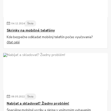
04
.
12
.
2024
Škola
Skrinky na mobilné telefóny
Kde bezpečne odkladať mobilný telefón počas vyučovania?
čítať celé
08
.
05
.
2022
Škola
Nabíjať a skladovať? Žiadny problém!
Špeciálne mobilné vozíky a skrine s vnútorným vybavením