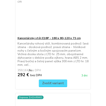
Kancelársky stôl E18P - 180 x 80-120 x 73 cm
Kancelársky rohový stôl, kombinovaná podnož: ľavá
strana - dosková podnož, pravá strana - hliníkové
nohy s čelným a bočným spojovacím panelom.
Vrchná doska stola z LTD hr. 25 mm, obojstranné
dyhovanie v dekóre podľa výberu, hrana ABS 2 mm.
Pravý bočný a čelný panel výška 300 mm z LTD hr. 18
mm, veľ...
359,16 €
/
ks
292 €
bez DPH
3 dni
Zvoliť variant
Doprava ZADARMO