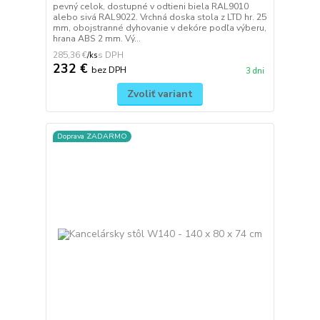
pevný celok, dostupné v odtieni biela RAL9010
alebo sivá RAL9022. Vrchná doska stola z LTD hr. 25
mm, obojstranné dyhovanie v dekóre podľa výberu,
hrana ABS 2 mm. Vý...
285,36 €
/
ks
232 €
bez DPH
3 dni
Zvoliť variant
Doprava ZADARMO