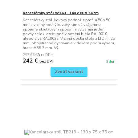
Kancelársky stôl W140 - 140 x 80 x 74 cm
Kancelársky stôl, kovová podnož z profilu 50 x 50
mm a vrchný nosný kovový rám sú vzájomne
spojené skrutkovým spojom a vytvárajú jeden
pevný celok, dostupné v odtieni biela RAL9010
alebo sivá RAL9022. Vrchná doska stola z LTD hr. 25
mm, obojstranné dyhovanie v dekóre podľa výberu,
hrana ABS 2 mm. Vý...
297,66 €
/
ks
242 €
bez DPH
3 dni
Zvoliť variant