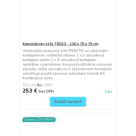
Kancelársky stôl TB213 - 130 x 75 x 75 cm
Univerzálny pracovný stôl PRAKTIK so závesným
kontajnerom, voliteľná výbava: 1 x 2-zásuvkový
kontajner alebo 1 x 3-zásuvkový kontajner,
centrálne uzamykanie, kovová konštrukcia a kovové
zásuvky, veľká zásuvka na 2-zásuvkovom kontajneri
umožňuje použiť závesné zakladače formát A4.
Konštrukcia stola: ...
311,19 €
/
ks
253 €
bez DPH
3 dni
Zvoliť variant
Doprava ZADARMO