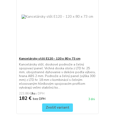
Kancelársky stôl E120 - 120 x 80 x 73 cm
Kancelársky stôl, doskové podnože a čelný
spojovací panel. Vrchná doska stola z LTD hr. 25
mm, obojstranné dyhovanie v dekóre podľa výberu,
hrana ABS 2 mm. Podnože a čelný panel (výška 300
mm) z LTD hr. 18 mm v kombinácií s čelným
eloxovaným hliníkovým spojovacím profilom
vytvárajú veľmi stabilnú ko...
223,86 €
/
ks
182 €
bez DPH
3 dni
Zvoliť variant