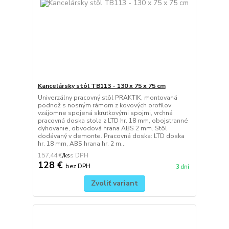
Kancelársky stôl TB113 - 130 x 75 x 75 cm
Univerzálny pracovný stôl PRAKTIK, montovaná
podnož s nosným rámom z kovových profilov
vzájomne spojená skrutkovými spojmi, vrchná
pracovná doska stola z LTD hr. 18 mm, obojstranné
dyhovanie, obvodová hrana ABS 2 mm. Stôl
dodávaný v demonte. Pracovná doska: LTD doska
hr. 18 mm, ABS hrana hr. 2 m...
157,44 €
/
ks
128 €
bez DPH
3 dni
Zvoliť variant