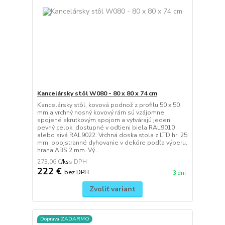
Kancelársky stôl W080 - 80 x 80 x 74 cm
Kancelársky stôl, kovová podnož z profilu 50 x 50
mm a vrchný nosný kovový rám sú vzájomne
spojené skrutkovým spojom a vytvárajú jeden
pevný celok, dostupné v odtieni biela RAL9010
alebo sivá RAL9022. Vrchná doska stola z LTD hr. 25
mm, obojstranné dyhovanie v dekóre podľa výberu,
hrana ABS 2 mm. Vý...
273,06 €
/
ks
222 €
bez DPH
3 dni
Zvoliť variant
Doprava ZADARMO