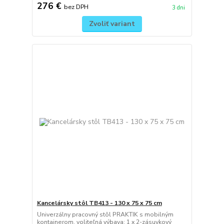
276 €
bez DPH
3 dni
Zvoliť variant
Kancelársky stôl TB413 - 130 x 75 x 75 cm
Univerzálny pracovný stôl PRAKTIK s mobilným
kontajnerom, voliteľná výbava: 1 x 2-zásuvkový