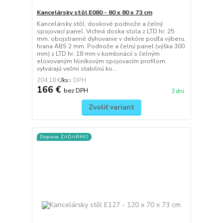
Kancelársky stôl E080 - 80 x 80 x 73 cm
Kancelársky stôl, doskové podnože a čelný
spojovací panel. Vrchná doska stola z LTD hr. 25
mm, obojstranné dyhovanie v dekóre podľa výberu,
hrana ABS 2 mm. Podnože a čelný panel (výška 300
mm) z LTD hr. 18 mm v kombinácií s čelným
eloxovaným hliníkovým spojovacím profilom
vytvárajú veľmi stabilnú ko...
204,18 €
/
ks
166 €
bez DPH
3 dni
Zvoliť variant
Doprava ZADARMO