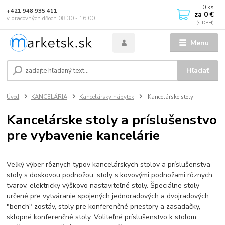
0
ks
+421 948 935 411
za
0 €
v pracovných dňoch 08.30 - 16.00
Menu
Hľadať
Úvod
KANCELÁRIA
Kancelársky nábytok
Kancelárske stoly
Kancelárske stoly a príslušenstvo
pre vybavenie kancelárie
Veľký výber rôznych typov kancelárskych stolov a príslušenstva -
stoly s doskovou podnožou, stoly s kovovými podnožami rôznych
tvarov, elektricky výškovo nastaviteľné stoly. Špeciálne stoly
určené pre vytváranie spojených jednoradových a dvojradových
"bench" zostáv, stoly pre konferenčné priestory a zasadačky,
sklopné konferenčné stoly. Voliteľné príslušenstvo k stolom