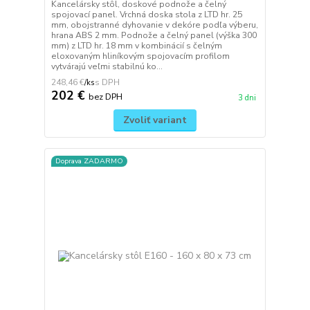
Kancelársky stôl, doskové podnože a čelný
spojovací panel. Vrchná doska stola z LTD hr. 25
mm, obojstranné dyhovanie v dekóre podľa výberu,
hrana ABS 2 mm. Podnože a čelný panel (výška 300
mm) z LTD hr. 18 mm v kombinácií s čelným
eloxovaným hliníkovým spojovacím profilom
vytvárajú veľmi stabilnú ko...
248,46 €
/
ks
202 €
bez DPH
3 dni
Zvoliť variant
Doprava ZADARMO