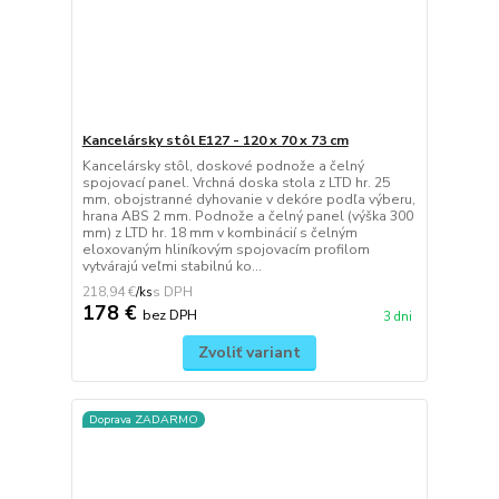
Kancelársky stôl E127 - 120 x 70 x 73 cm
Kancelársky stôl, doskové podnože a čelný
spojovací panel. Vrchná doska stola z LTD hr. 25
mm, obojstranné dyhovanie v dekóre podľa výberu,
hrana ABS 2 mm. Podnože a čelný panel (výška 300
mm) z LTD hr. 18 mm v kombinácií s čelným
eloxovaným hliníkovým spojovacím profilom
vytvárajú veľmi stabilnú ko...
218,94 €
/
ks
178 €
bez DPH
3 dni
Zvoliť variant
Doprava ZADARMO