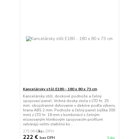
Kancelársky stôl E180 - 180 x 80 x 73 cm
Kancelársky stôl, doskové podnože a čelný
spojovací panel. Vrchná doska stola z LTD hr. 25
mm, obojstranné dyhovanie v dekóre podľa výberu,
hrana ABS 2 mm. Podnože a čelný panel (výška 300
mm) z LTD hr. 18 mm v kombinácií s čelným
eloxovaným hliníkovým spojovacím profilom
vytvárajú veľmi stabilnú ko...
273,06 €
/
ks
222 €
bez DPH
3 dni