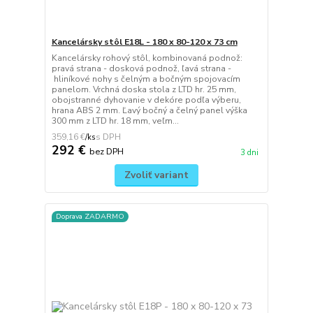
Kancelársky stôl E18L - 180 x 80-120 x 73 cm
Kancelársky rohový stôl, kombinovaná podnož:
pravá strana - dosková podnož, ľavá strana -
hliníkové nohy s čelným a bočným spojovacím
panelom. Vrchná doska stola z LTD hr. 25 mm,
obojstranné dyhovanie v dekóre podľa výberu,
hrana ABS 2 mm. Ľavý bočný a čelný panel výška
300 mm z LTD hr. 18 mm, veľm...
359,16 €
/
ks
292 €
bez DPH
3 dni
Zvoliť variant
Doprava ZADARMO