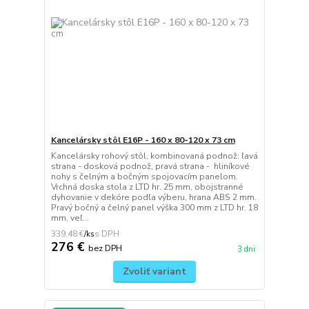
Kancelársky stôl E16P - 160 x 80-120 x 73 cm
Kancelársky rohový stôl, kombinovaná podnož: ľavá
strana - dosková podnož, pravá strana - hliníkové
nohy s čelným a bočným spojovacím panelom.
Vrchná doska stola z LTD hr. 25 mm, obojstranné
dyhovanie v dekóre podľa výberu, hrana ABS 2 mm.
Pravý bočný a čelný panel výška 300 mm z LTD hr. 18
mm, veľ...
339,48 €
/
ks
276 €
bez DPH
3 dni
Zvoliť variant