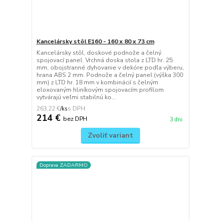
Kancelársky stôl E160 - 160 x 80 x 73 cm
Kancelársky stôl, doskové podnože a čelný
spojovací panel. Vrchná doska stola z LTD hr. 25
mm, obojstranné dyhovanie v dekóre podľa výberu,
hrana ABS 2 mm. Podnože a čelný panel (výška 300
mm) z LTD hr. 18 mm v kombinácií s čelným
eloxovaným hliníkovým spojovacím profilom
vytvárajú veľmi stabilnú ko...
263,22 €
/
ks
214 €
bez DPH
3 dni
Zvoliť variant
Doprava ZADARMO