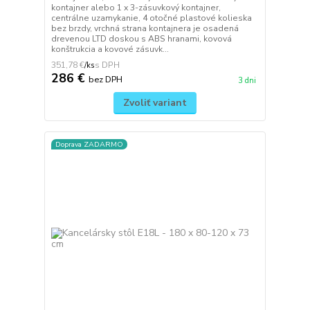
kontajner alebo 1 x 3-zásuvkový kontajner,
centrálne uzamykanie, 4 otočné plastové kolieska
bez brzdy, vrchná strana kontajnera je osadená
drevenou LTD doskou s ABS hranami, kovová
konštrukcia a kovové zásuvk...
351,78 €
/
ks
286 €
bez DPH
3 dni
Zvoliť variant
Doprava ZADARMO