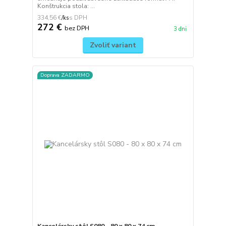
Konštrukcia stola: ...
334,56 €
/
ks
272 €
bez DPH
3 dni
Zvoliť variant
Doprava ZADARMO