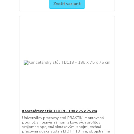
Zvoliť variant
Kancelársky stôl TB119 - 198 x 75 x 75 cm
Univerzálny pracovný stôl PRAKTIK, montovaná
podnož s nosným rámom z kovových profilov
vzájomne spojená skrutkovými spojmi, vrchná
pracovná doska stola z LTD hr. 18 mm, obojstranné