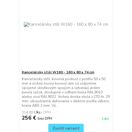
Kancelársky stôl W160 - 160 x 80 x 74 cm
Kancelársky stôl, kovová podnož z profilu 50 x 50
mm a vrchný nosný kovový rám sú vzájomne
spojené skrutkovým spojom a vytvárajú jeden
pevný celok, dostupné v odtieni biela RAL9010
alebo sivá RAL9022. Vrchná doska stola z LTD hr. 25
mm, obojstranné dyhovanie v dekóre podľa výberu,
hrana ABS 2 mm. Vý...
314,88 €
/
ks
256 €
bez DPH
3 dni
Zvoliť variant