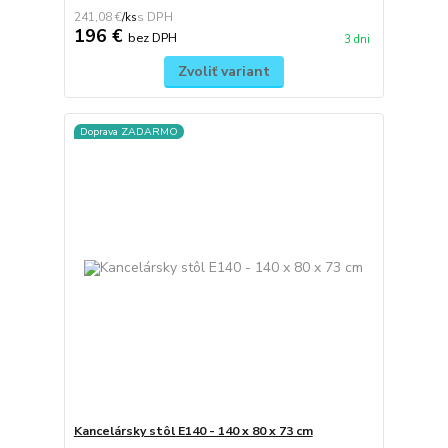
241,08 €
/
ks
196 €
bez DPH
3 dni
Zvoliť variant
Doprava ZADARMO
Kancelársky stôl E140 - 140 x 80 x 73 cm