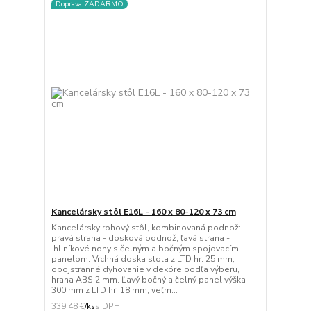
Doprava ZADARMO
Kancelársky stôl E16L - 160 x 80-120 x 73 cm
Kancelársky rohový stôl, kombinovaná podnož:
pravá strana - dosková podnož, ľavá strana -
hliníkové nohy s čelným a bočným spojovacím
panelom. Vrchná doska stola z LTD hr. 25 mm,
obojstranné dyhovanie v dekóre podľa výberu,
hrana ABS 2 mm. Ľavý bočný a čelný panel výška
300 mm z LTD hr. 18 mm, veľm...
339,48 €
/
ks