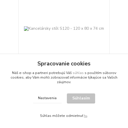
Spracovanie cookies
Náš e-shop a partneri potrebujú Váš
súhlas
s použitím súborov
Kancelársky stôl S120 - 120 x 80 x 74 cm
cookies, aby Vám mohli zobrazovať informácie týkajúce sa Vašich
Kancelársky stôl, kovová podnož s nohami v tvare
záujmov.
"L" a s centrálnym stredovým nosným kovovým
priečnikom je navzájom pospájaná skrutkovými
samosvornými spojmi a vytvára veľmi stabilnú
Súhlasím
Nastavenia
nosnú konštrukciu, povrchová úprava z odolnej
epoxy-polyesterovej práškovej farby v odtieni
RAL9022, výšková rektifik...
373,92 €
/
ks
Súhlas môžete odmietnuť
tu
.
304 €
bez DPH
3 dni