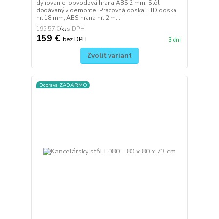
dyhovanie, obvodová hrana ABS 2 mm. Stôl
dodávaný v demonte. Pracovná doska: LTD doska
hr. 18 mm, ABS hrana hr. 2 m...
195,57 €
/
ks
159 €
bez DPH
3 dni
Zvoliť variant
Doprava ZADARMO