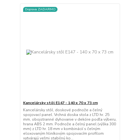
Doprava ZADARMO
Kancelársky stôl E147 - 140 x 70 x 73 cm
Kancelársky stôl, doskové podnože a čelný
spojovací panel. Vrchná doska stola z LTD hr. 25
mm, obojstranné dyhovanie v dekóre podľa výberu,
hrana ABS 2 mm. Podnože a čelný panel (výška 300
mm) z LTD hr. 18 mm v kombinácií s čelným
eloxovaným hliníkovým spojovacím profilom
vytvárajú veľmi stabilnú ko...