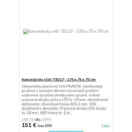
Kancelársky stôl TB117 - 175 x 75 x 75 cm
Univerzálny pracovný stôl PRAKTIK, montovaná
podnož s nosným rámom z kovových profilov
vzájomne spojená skrutkovými spojmi, vrchná
pracovná doska stola z LTD hr. 18 mm, obojstranné
dyhovanie, obvodová hrana ABS 2 mm. Stôl
dodávaný v demonte. Pracovná doska: LTD doska
hr. 18 mm, ABS hrana hr. 2 m...
185,73 €
/
ks
151 €
bez DPH
3 dni