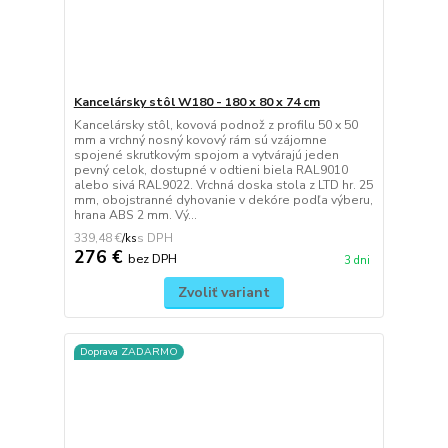
Kancelársky stôl W180 - 180 x 80 x 74 cm
Kancelársky stôl, kovová podnož z profilu 50 x 50
mm a vrchný nosný kovový rám sú vzájomne
spojené skrutkovým spojom a vytvárajú jeden
pevný celok, dostupné v odtieni biela RAL9010
alebo sivá RAL9022. Vrchná doska stola z LTD hr. 25
mm, obojstranné dyhovanie v dekóre podľa výberu,
hrana ABS 2 mm. Vý...
339,48 €
/
ks
276 €
bez DPH
3 dni
Zvoliť variant
Doprava ZADARMO