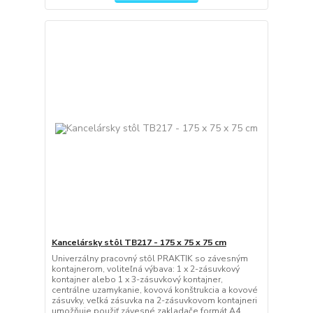
Kancelársky stôl TB217 - 175 x 75 x 75 cm
Univerzálny pracovný stôl PRAKTIK so závesným
kontajnerom, voliteľná výbava: 1 x 2-zásuvkový
kontajner alebo 1 x 3-zásuvkový kontajner,
centrálne uzamykanie, kovová konštrukcia a kovové
zásuvky, veľká zásuvka na 2-zásuvkovom kontajneri
umožňuje použiť závesné zakladače formát A4.