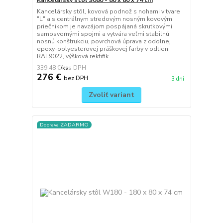
Kancelársky stôl S080 - 80 x 80 x 74 cm
Kancelársky stôl, kovová podnož s nohami v tvare
"L" a s centrálnym stredovým nosným kovovým
priečnikom je navzájom pospájaná skrutkovými
samosvornými spojmi a vytvára veľmi stabilnú
nosnú konštrukciu, povrchová úprava z odolnej
epoxy-polyesterovej práškovej farby v odtieni
RAL9022, výšková rektifik...
339,48 €
/
ks
276 €
bez DPH
3 dni
Zvoliť variant
Doprava ZADARMO