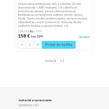
Univerzálny jedálenský stôl z odolnej 25 mm
drevotriesky s ABS hranami, v 8 odtieňoch
povrchovej úpravy, pevná rámová kovová
konštrukcia vo farebnom odtieni chróm, alebo
hliník. Tento model jedálenského stola je možné
objednať aj v iných rozmeroch stolovej dosky
(veľkosť, hrúbka a úprava hrany), v ď...
194,34 €
/
ks
158 €
bez DPH
Skladom
Pridať do košíka
strana
z 1
materiál a spracovanie
vyrobené v EU