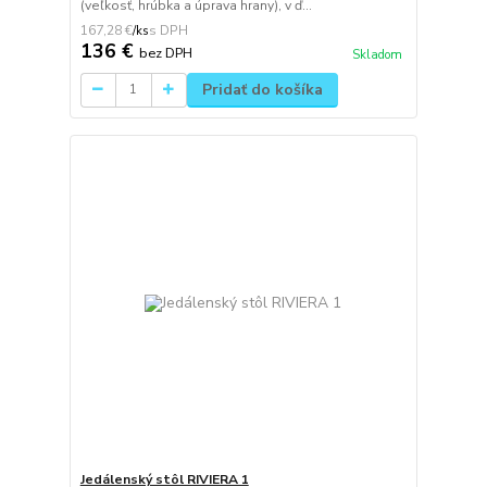
(veľkosť, hrúbka a úprava hrany), v ď...
167,28 €
/
ks
136 €
bez DPH
Skladom
Pridať do košíka
Jedálenský stôl RIVIERA 1