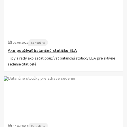
01
.
05
.
2022
Kancelária
Ako používať balančnú stoličku ELA
Tipy a rady ako začať používať balančnú stoličky ELA pre aktívne
sedenie
čítať celé
10
.
04
.
2022
Kancelária