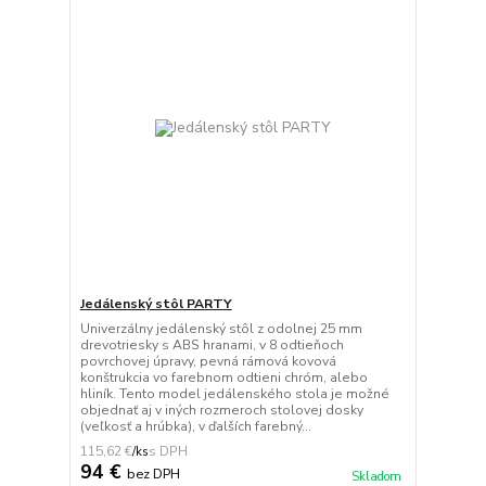
Jedálenský stôl PARTY
Univerzálny jedálenský stôl z odolnej 25 mm
drevotriesky s ABS hranami, v 8 odtieňoch
povrchovej úpravy, pevná rámová kovová
konštrukcia vo farebnom odtieni chróm, alebo
hliník. Tento model jedálenského stola je možné
objednať aj v iných rozmeroch stolovej dosky
(veľkosť a hrúbka), v ďalších farebný...
115,62 €
/
ks
94 €
bez DPH
Skladom