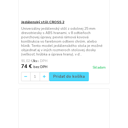
Jedálenský stôl CROSS 2
Univerzálny jedálenský stôl z odolnej 25 mm
drevotriesky s ABS hranami, v 8 odtieňoch
povrchovej úpravy, pevná rámová kovová
konštrukcia vo farebnom odtieni chróm, alebo
hliník. Tento model jedálenského stola je možné
objednať aj v iných rozmeroch stolovej dosky
(veľkosť, hrúbka a úprava hrany), v ď...
91,02 €
/
ks
74 €
bez DPH
Skladom
Pridať do košíka