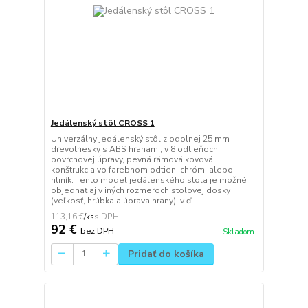
Jedálenský stôl CROSS 1
Univerzálny jedálenský stôl z odolnej 25 mm
drevotriesky s ABS hranami, v 8 odtieňoch
povrchovej úpravy, pevná rámová kovová
konštrukcia vo farebnom odtieni chróm, alebo
hliník. Tento model jedálenského stola je možné
objednať aj v iných rozmeroch stolovej dosky
(veľkosť, hrúbka a úprava hrany), v ď...
113,16 €
/
ks
92 €
bez DPH
Skladom
Pridať do košíka