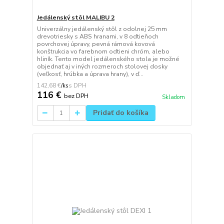
Jedálenský stôl MALIBU 2
Univerzálny jedálenský stôl z odolnej 25 mm
drevotriesky s ABS hranami, v 8 odtieňoch
povrchovej úpravy, pevná rámová kovová
konštrukcia vo farebnom odtieni chróm, alebo
hliník. Tento model jedálenského stola je možné
objednať aj v iných rozmeroch stolovej dosky
(veľkosť, hrúbka a úprava hrany), v ď...
142,68 €
/
ks
116 €
bez DPH
Skladom
Pridať do košíka