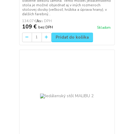
odtiene dekóru lamina. Tento model jedálenského
stola je možné objednať aj v iných rozmeroch
stolovej dosky (veľkosť, hrúbka a úprava hrany), v
ďalších farebný...
134,07 €
/
ks
109 €
bez DPH
Skladom
Pridať do košíka