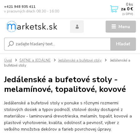
0
ks
+421 948 935 411
za
0 €
v pracovných dňoch 08.30 - 16.00
Menu
Hľadať
Úvod
ŠATNE a JEDÁLNE
Jedálenské a bufetové stoly
Jedálenské a
bufetové stoly
Jedálenské a bufetové stoly -
melamínové, topalitové, kovové
Jedálenské a bufetové stoly v ponuke s rôznymi rozmermi
stolových dosiek a typov podnoží, stolové dosky dostupné z
materiálov - laminovaná drevotrieska, melamín, topalit, kovové a
plastové vyhotovenie, kvalita, odolnosť a pevnosť, výber z
veľkého množstva dekórov a farieb povrchovej úpravy.