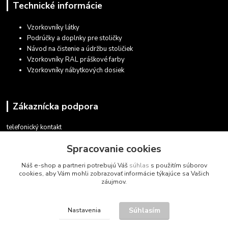
Technické informácie
Vzorkovníky látky
Podrúčky a doplnky pre stoličky
Návod na čistenie a údržbu stoličiek
Vzorkovníky RAL práškové farby
Vzorkovníky nábytkových dosiek
Zákaznícka podpora
telefonický kontakt
+421 948 935 411
Spracovanie cookies
v pracovných dňoch 08.30 - 16.00
Náš e-shop a partneri potrebujú Váš
súhlas
s použitím súborov
obchod@marketsk.sk
cookies, aby Vám mohli zobrazovať informácie týkajúce sa Vašich
záujmov.
Súhlasím
Nastavenia