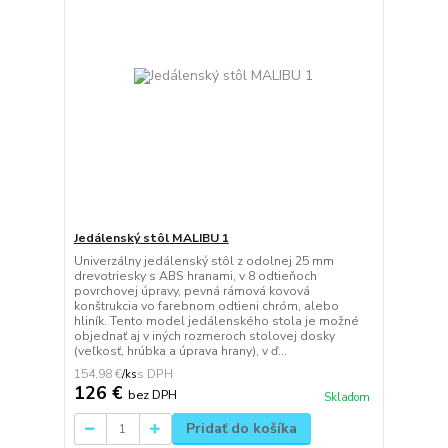
Jedálenský stôl MALIBU 1
Univerzálny jedálenský stôl z odolnej 25 mm
drevotriesky s ABS hranami, v 8 odtieňoch
povrchovej úpravy, pevná rámová kovová
konštrukcia vo farebnom odtieni chróm, alebo
hliník. Tento model jedálenského stola je možné
objednať aj v iných rozmeroch stolovej dosky
(veľkosť, hrúbka a úprava hrany), v ď...
154,98 €
/
ks
126 €
bez DPH
Skladom
Pridať do košíka