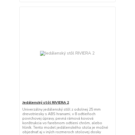
Jedálenský stôl RIVIERA 2
Univerzálny jedálenský stôl z odolnej 25 mm
drevotriesky s ABS hranami, v 8 odtieňoch
povrchovej úpravy, pevná rámová kovová
konštrukcia vo farebnom odtieni chróm, alebo
hliník. Tento model jedálenského stola je možné
objednať aj v iných rozmeroch stolovej dosky