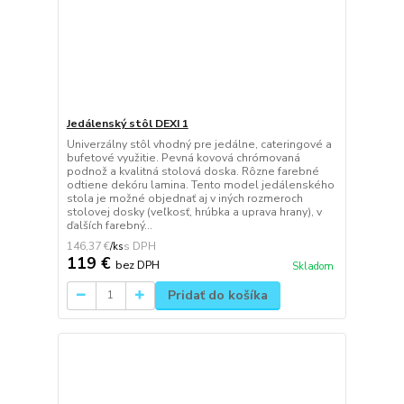
Jedálenský stôl DEXI 1
Univerzálny stôl vhodný pre jedálne, cateringové a
bufetové využitie. Pevná kovová chrómovaná
podnož a kvalitná stolová doska. Rôzne farebné
odtiene dekóru lamina. Tento model jedálenského
stola je možné objednať aj v iných rozmeroch
stolovej dosky (veľkosť, hrúbka a uprava hrany), v
ďalších farebný...
146,37 €
/
ks
119 €
bez DPH
Skladom
Pridať do košíka