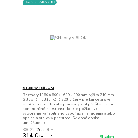
Doprava ZADARMO
Sklopný stôl OKI
Rozmery 1380 x 800 / 1600 x 800 mm, výška 740 mm.
Sklopný multifunkčný stôl určený pre kancelárske
používanie, alebo ako pracovný stôl pre školiace a
konferenčné miestonsti, kde je požiadavka na
vytvorenie variabilného usporiadania radenia alebo
spájania stolov v priestore. Sklopná doska
umožňuje sk...
386,22 €
/
ks
314 €
bez DPH
Skladom