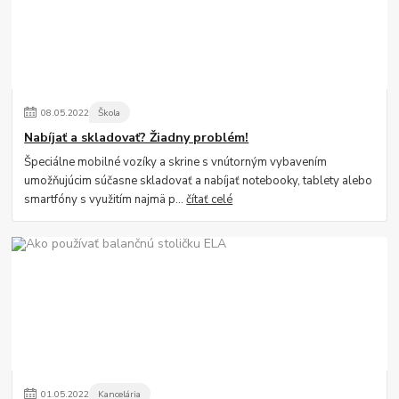
08
.
05
.
2022
Škola
Nabíjať a skladovať? Žiadny problém!
Špeciálne mobilné vozíky a skrine s vnútorným vybavením
umožňujúcim súčasne skladovať a nabíjať notebooky, tablety alebo
smartfóny s využitím najmä p...
čítať celé
01
.
05
.
2022
Kancelária