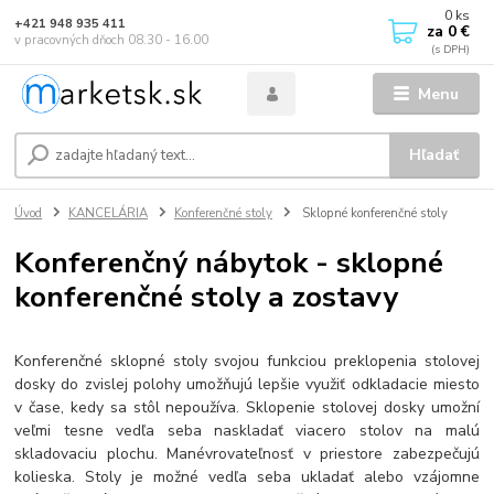
0
ks
+421 948 935 411
za
0 €
v pracovných dňoch 08.30 - 16.00
Menu
Hľadať
Úvod
KANCELÁRIA
Konferenčné stoly
Sklopné konferenčné stoly
Konferenčný nábytok - sklopné
konferenčné stoly a zostavy
Konferenčné sklopné stoly svojou funkciou preklopenia stolovej
dosky do zvislej polohy umožňujú lepšie využiť odkladacie miesto
v čase, kedy sa stôl nepoužíva. Sklopenie stolovej dosky umožní
veľmi tesne vedľa seba naskladať viacero stolov na malú
skladovaciu plochu. Manévrovateľnosť v priestore zabezpečujú
kolieska. Stoly je možné vedľa seba ukladať alebo vzájomne