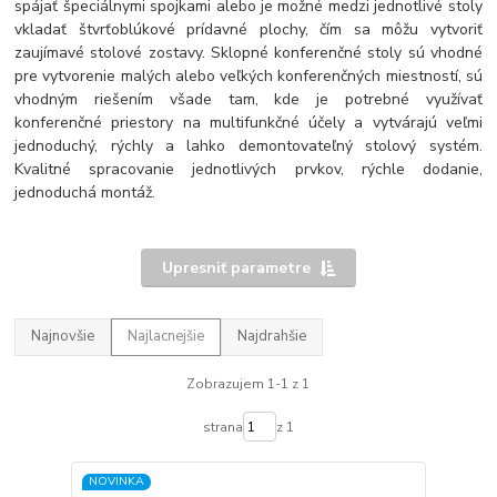
spájať špeciálnymi spojkami alebo je možné medzi jednotlivé stoly
vkladať štvrťoblúkové prídavné plochy, čím sa môžu vytvoriť
zaujímavé stolové zostavy. Sklopné konferenčné stoly sú vhodné
pre vytvorenie malých alebo veľkých konferenčných miestností, sú
vhodným riešením všade tam, kde je potrebné využívať
konferenčné priestory na multifunkčné účely a vytvárajú veľmi
jednoduchý, rýchly a lahko demontovateľný stolový systém.
Kvalitné spracovanie jednotlivých prvkov, rýchle dodanie,
jednoduchá montáž.
Upresniť parametre
Najnovšie
Najlacnejšie
Najdrahšie
Zobrazujem 1-1 z 1
strana
z 1
NOVINKA