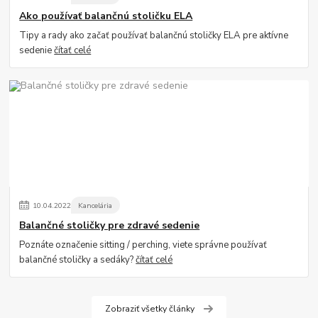
Ako používať balančnú stoličku ELA
Tipy a rady ako začať používať balančnú stoličky ELA pre aktívne
sedenie
čítať celé
10
.
04
.
2022
Kancelária
Balančné stoličky pre zdravé sedenie
Poznáte označenie sitting / perching, viete správne používať
balančné stoličky a sedáky?
čítať celé
Zobraziť všetky články