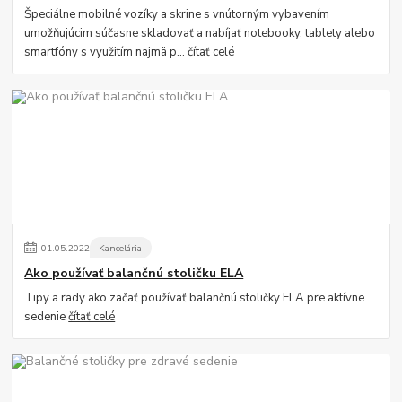
Špeciálne mobilné vozíky a skrine s vnútorným vybavením
umožňujúcim súčasne skladovať a nabíjať notebooky, tablety alebo
smartfóny s využitím najmä p...
čítať celé
01
.
05
.
2022
Kancelária
Ako používať balančnú stoličku ELA
Tipy a rady ako začať používať balančnú stoličky ELA pre aktívne
sedenie
čítať celé