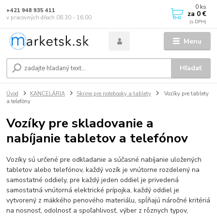
0
ks
+421 948 935 411
za
0 €
v pracovných dňoch 08.30 - 16.00
Menu
Hľadať
Úvod
KANCELÁRIA
Skrine pre notebooky a tablety
Vozíky pre tablety
a telefóny
Vozíky pre skladovanie a
nabíjanie tabletov a telefónov
Vozíky sú určené pre odkladanie a súčasné nabíjanie uložených
tabletov alebo telefónov, každý vozík je vnútorne rozdelený na
samostatné oddiely, pre každý jeden oddiel je privedená
samostatná vnútorná elektrické prípojka, každý oddiel je
vytvorený z mäkkého penového materiálu, spĺňajú náročné kritériá
na nosnosť, odolnosť a spoľahlivosť, výber z rôznych typov,