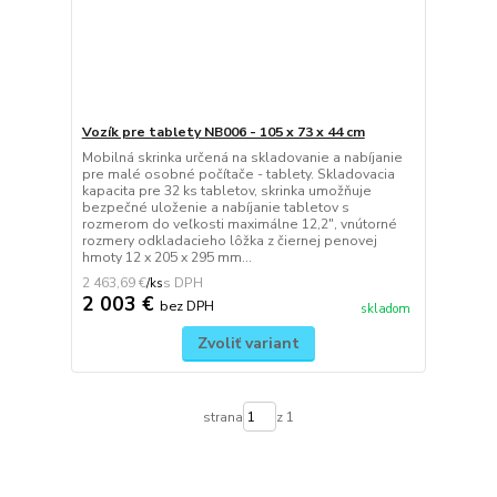
Vozík pre tablety NB006 - 105 x 73 x 44 cm
Mobilná skrinka určená na skladovanie a nabíjanie
pre malé osobné počítače - tablety. Skladovacia
kapacita pre 32 ks tabletov, skrinka umožňuje
bezpečné uloženie a nabíjanie tabletov s
rozmerom do veľkosti maximálne 12,2", vnútorné
rozmery odkladacieho lôžka z čiernej penovej
hmoty 12 x 205 x 295 mm...
2 463,69 €
/
ks
2 003 €
bez DPH
skladom
Zvoliť variant
strana
z 1