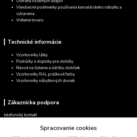
Ochrana osobných údajov
Všeobecné podmienky používania kancelárskeho nábytku a
vybavenia
Vrátenie tovaru
Technické informácie
Vzorkovníky látky
Podrúčky a doplnky pre stoličky
Návod na čistenie a údržbu stoličiek
Vzorkovníky RAL práškové farby
Vzorkovníky nábytkových dosiek
Zákaznícka podpora
telefonický kontakt
+421 948 935 411
Spracovanie cookies
v pracovných dňoch 08.30 - 16.00