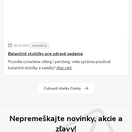
10
.
04
.
2022
Kancelária
Balančné stoličky pre zdravé sedenie
Poznáte označenie sitting / perching, viete správne používať
balančné stoličky a sedáky?
čítať celé
Zobraziť všetky články
Nepremeškajte novinky, akcie a
zľavy!