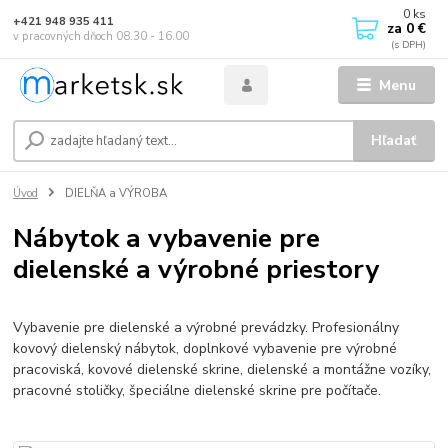
0
ks
+421 948 935 411
za
0 €
v pracovných dňoch 08.30 - 16.00
Menu
Hľadať
Úvod
DIELŇA a VÝROBA
Nábytok a vybavenie pre
dielenské a výrobné priestory
Vybavenie pre dielenské a výrobné prevádzky. Profesionálny
kovový dielenský nábytok, doplnkové vybavenie pre výrobné
pracoviská, kovové dielenské skrine, dielenské a montážne vozíky,
pracovné stoličky, špeciálne dielenské skrine pre počítače.