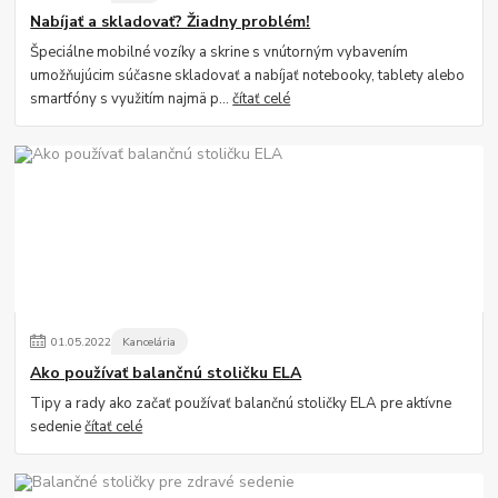
Nabíjať a skladovať? Žiadny problém!
Špeciálne mobilné vozíky a skrine s vnútorným vybavením
umožňujúcim súčasne skladovať a nabíjať notebooky, tablety alebo
smartfóny s využitím najmä p...
čítať celé
01
.
05
.
2022
Kancelária
Ako používať balančnú stoličku ELA
Tipy a rady ako začať používať balančnú stoličky ELA pre aktívne
sedenie
čítať celé