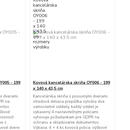
Y005 - 199
Kovová kancelárska skriňa OY006 - 199
x 140 x 43,5 cm
i dverami,
Kancelárska skriňa s posuvnými dverami,
PR na
stredová deliaca prepážka vytvára dva
ntov.
samostatné oddiely, každý oddiel je
ýškové
vybavený 4 nastaviteľnými policami,
 nosnosť
vyhovuje požiadavkam pre GDPR na
ne z
ochranu a skladovanie dokumentov.
vové dvere
Výbava: 4 + 4 ks kovová polica, výškové