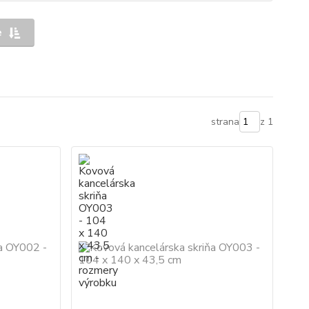
e
strana
z 1