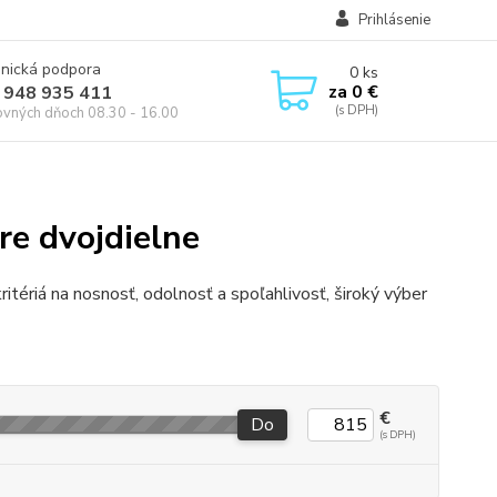
Prihlásenie
onická podpora
0
ks
za
0 €
 948 935 411
ovných dňoch 08.30 - 16.00
i
re dvojdielne
tériá na nosnosť, odolnosť a spoľahlivosť, široký výber
€
Do