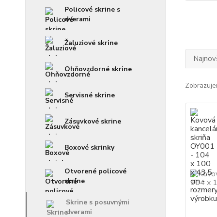
Policové skrine s
dverami
Žaluziové skrine
Najnov
Ohňovzdorné skrine
Zobrazuje
Servisné skrine
Zásuvkové skrine
Boxové skrinky
Otvorené policové
skrine
Skrine s posuvnými
dverami