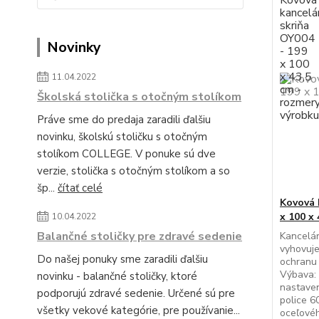
Novinky
11.04.2022
Školská stolička s otočným stolíkom
Práve sme do predaja zaradili ďalšiu
novinku, školskú stoličku s otočným
stolíkom COLLEGE. V ponuke sú dve
verzie, stolička s otočným stolíkom a so
šp...
čítať celé
Kovová 
x 100 x 
10.04.2022
Balančné stoličky pre zdravé sedenie
Kancelár
vyhovuj
Do našej ponuky sme zaradili ďalšiu
ochranu
Výbava: 
novinku - balančné stoličky, ktoré
nastaven
podporujú zdravé sedenie. Určené sú pre
police 6
všetky vekové kategórie, pre používanie...
oceľové