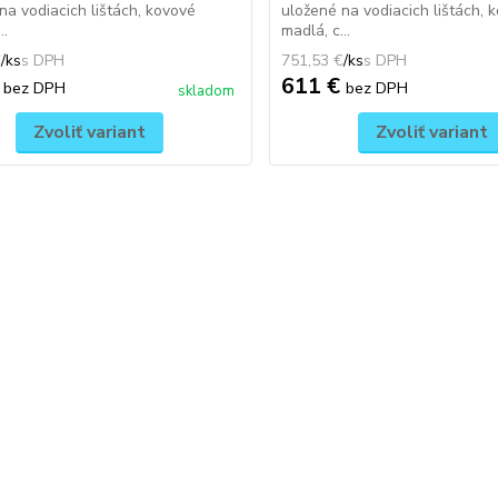
na vodiacich lištách, kovové
uložené na vodiacich lištách, 
..
madlá, c...
€
/
ks
751,53 €
/
ks
€
611 €
bez DPH
bez DPH
skladom
Zvoliť variant
Zvoliť variant