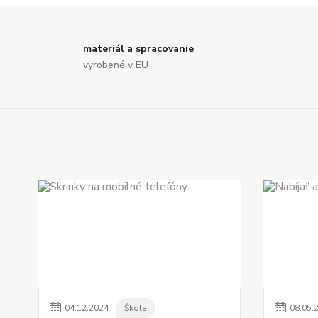
materiál a spracovanie
vyrobené v EU
04
.
12
.
2024
Škola
08
.
05
.