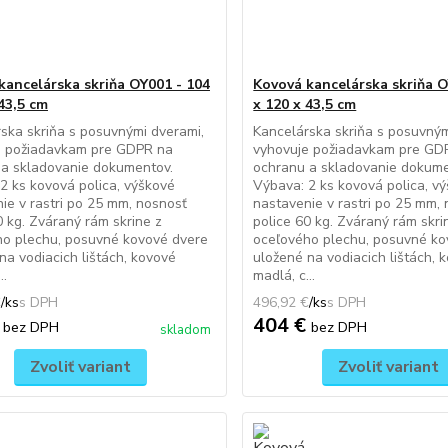
kancelárska skriňa OY001 - 104
Kovová kancelárska skriňa O
43,5 cm
x 120 x 43,5 cm
ska skriňa s posuvnými dverami,
Kancelárska skriňa s posuvným
e požiadavkam pre GDPR na
vyhovuje požiadavkam pre GD
 a skladovanie dokumentov.
ochranu a skladovanie dokume
2 ks kovová polica, výškové
Výbava: 2 ks kovová polica, v
ie v rastri po 25 mm, nosnosť
nastavenie v rastri po 25 mm,
0 kg. Zváraný rám skrine z
police 60 kg. Zváraný rám skri
ho plechu, posuvné kovové dvere
oceľového plechu, posuvné ko
na vodiacich lištách, kovové
uložené na vodiacich lištách, 
..
madlá, c...
€
/
ks
496,92 €
/
ks
€
404 €
bez DPH
bez DPH
skladom
Zvoliť variant
Zvoliť variant