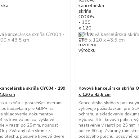
kancelárska skriňa OY004 - 199
Kovová kancelárska skriňa O
43,5 cm
x 120 x 43,5 cm
ska skriňa s posuvnými dverami,
Kancelárska skriňa s posuvným
e požiadavkam pre GDPR na
vyhovuje požiadavkam pre GD
 a skladovanie dokumentov.
ochranu a skladovanie dokume
4 ks kovová polica, výškové
Výbava: 4 ks kovová polica, v
ie v rastri po 25 mm, nosnosť
nastavenie v rastri po 25 mm,
0 kg. Zváraný rám skrine z
police 60 kg. Zváraný rám skri
ho plechu, posuvné kovové dvere
oceľového plechu, posuvné ko