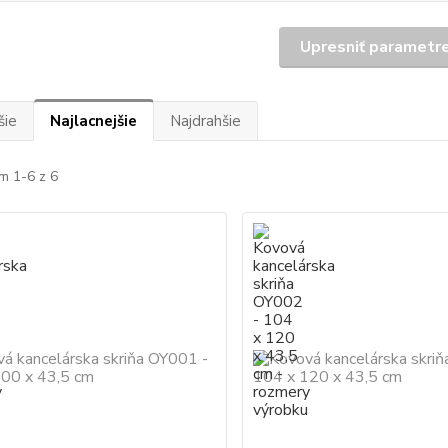
Upresniť parametr
šie
Najlacnejšie
Najdrahšie
m 1-6 z 6