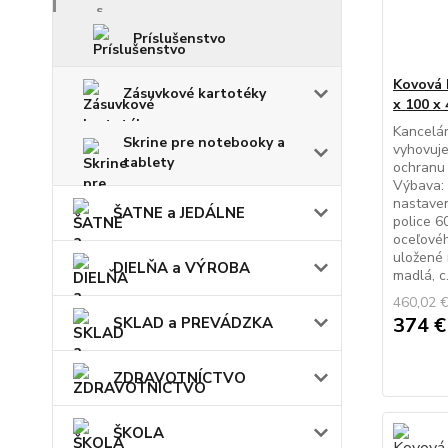
Príslušenstvo
Kovová 
Zásuvkové kartotéky
x 100 x 
Kancelár
Skrine pre notebooky a
vyhovuj
tablety
ochranu
Výbava: 
nastaven
ŠATNE a JEDÁLNE
police 6
oceľové
uložené 
DIELŇA a VÝROBA
madlá, c.
460,02 
374 
SKLAD a PREVÁDZKA
ZDRAVOTNÍCTVO
ŠKOLA