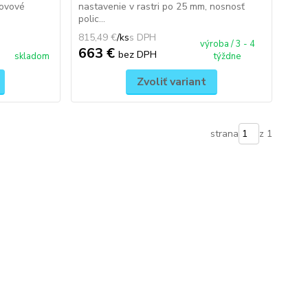
kovové
nastavenie v rastri po 25 mm, nosnosť
polic...
815,49 €
/
ks
výroba / 3 - 4
663 €
bez DPH
skladom
týždne
Zvoliť variant
strana
z 1