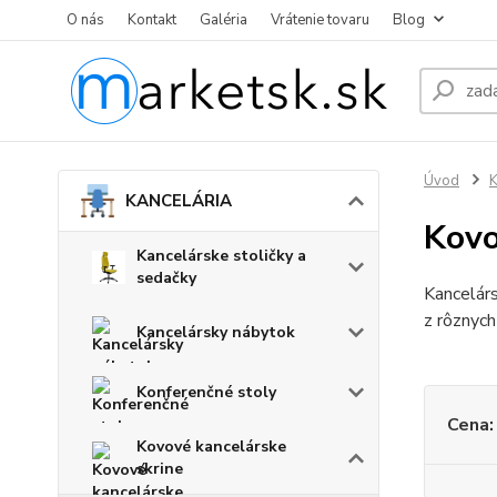
O nás
Kontakt
Galéria
Vrátenie tovaru
Blog
Úvod
KANCELÁRIA
Kovo
Kancelárske stoličky a
sedačky
Kancelárs
z rôznych
Kancelársky nábytok
Konferenčné stoly
Cena:
Kovové kancelárske
skrine