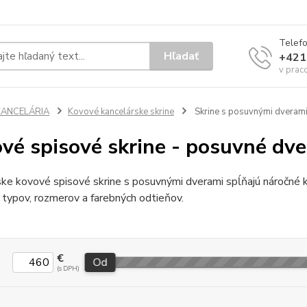
Telef
Hľadať
+421
v prac
KANCELÁRIA
Kovové kancelárske skrine
Skrine s posuvnými dveram
vé spisové skrine - posuvné dve
ke kovové spisové skrine s posuvnými dverami spĺňajú náročné kri
 typov, rozmerov a farebných odtieňov.
€
Od