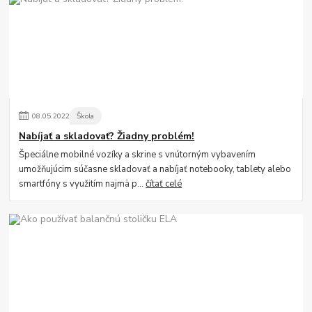
08
.
05
.
2022
Škola
Nabíjať a skladovať? Žiadny problém!
Špeciálne mobilné vozíky a skrine s vnútorným vybavením
umožňujúcim súčasne skladovať a nabíjať notebooky, tablety alebo
smartfóny s využitím najmä p...
čítať celé