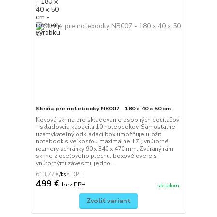
Skriňa pre notebooky NB007 - 180 x 40 x 50 cm
Kovová skriňa pre skladovanie osobných počítačov
- skladovcia kapacita 10 notebookov. Samostatne
uzamykateľný odkladací box umožňuje uložiť
notebook s veľkosťou maximálne 17", vnútorné
rozmery schránky 90 x 340 x 470 mm. Zváraný rám
skrine z oceľového plechu, boxové dvere s
vnútornými závesmi, jedno...
613,77 €
/
ks
499 €
bez DPH
skladom
Zvoliť variant