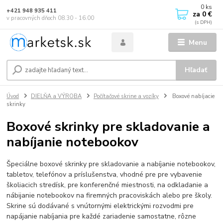
0
ks
+421 948 935 411
za
0 €
v pracovných dňoch 08.30 - 16.00
Menu
Hľadať
Úvod
DIELŇA a VÝROBA
Počítačové skrine a vozíky
Boxové nabíjacie
skrinky
Boxové skrinky pre skladovanie a
nabíjanie notebookov
Špeciálne boxové skrinky pre skladovanie a nabíjanie notebookov,
tabletov, telefónov a príslušenstva, vhodné pre pre vybavenie
školiacich stredísk, pre konferenčné miestnosti, na odkladanie a
nábijanie notebookov na firemných pracoviskách alebo pre školy.
Skrine sú dodávané s vnútornými elektrickými rozvodmi pre
napájanie nabíjania pre každé zariadenie samostatne, rôzne