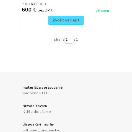
738 €
/
ks
600 €
bez DPH
skladom
Zvoliť variant
strana
z 1
materiál a spracovanie
vyrobené v EU
rozvoz tovaru
rýchle doručenie
dispozičné návrhy
odborné poradenstvo