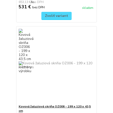
653,13 €
/
ks
531 €
bez DPH
skladom
Zvoliť variant
Kovová žaluziová skriňa OZ006 - 199 x 120 x 43,5
cm