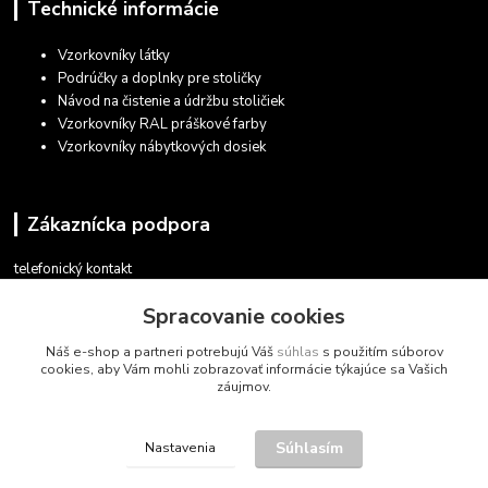
Technické informácie
Vzorkovníky látky
Podrúčky a doplnky pre stoličky
Návod na čistenie a údržbu stoličiek
Vzorkovníky RAL práškové farby
Vzorkovníky nábytkových dosiek
Zákaznícka podpora
telefonický kontakt
+421 948 935 411
Spracovanie cookies
v pracovných dňoch 08.30 - 16.00
Náš e-shop a partneri potrebujú Váš
súhlas
s použitím súborov
obchod@marketsk.sk
cookies, aby Vám mohli zobrazovať informácie týkajúce sa Vašich
záujmov.
Súhlasím
Nastavenia