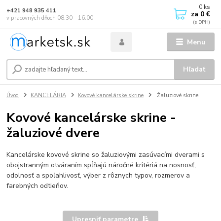
0
ks
+421 948 935 411
za
0 €
v pracovných dňoch 08.30 - 16.00
Menu
Hľadať
Úvod
KANCELÁRIA
Kovové kancelárske skrine
Žaluziové skrine
Kovové kancelárske skrine -
žaluziové dvere
Kancelárske kovové skrine so žaluziovými zasúvacími dverami s
obojstranným otváraním spĺňajú náročné kritériá na nosnosť,
odolnosť a spoľahlivosť, výber z rôznych typov, rozmerov a
farebných odtieňov.
Upresniť parametre