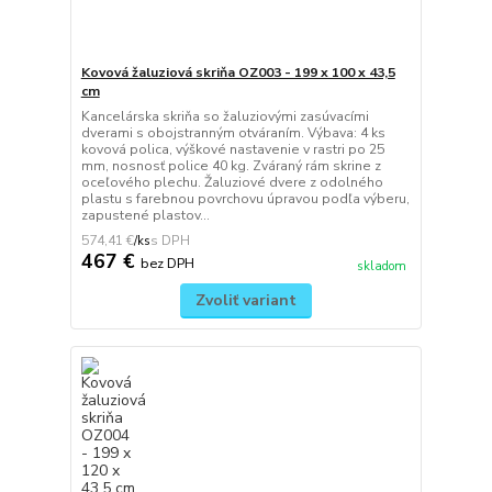
Kovová žaluziová skriňa OZ003 - 199 x 100 x 43,5
cm
Kancelárska skriňa so žaluziovými zasúvacími
dverami s obojstranným otváraním. Výbava: 4 ks
kovová polica, výškové nastavenie v rastri po 25
mm, nosnosť police 40 kg. Zváraný rám skrine z
oceľového plechu. Žaluziové dvere z odolného
plastu s farebnou povrchovu úpravou podľa výberu,
zapustené plastov...
574,41 €
/
ks
467 €
bez DPH
skladom
Zvoliť variant