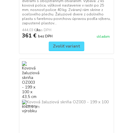
dverami s obojstranným otváraním. Výbava: 2 ks
kovová polica, výškové nastavenie v rastri po 25
mm, nosnosť police 40 kg. Zváraný rám skrine z
oceľového plechu. Žaluziové dvere z odolného
plastu s farebnou povrchovu úpravou podľa výberu,
zapustené plastov...
444,03 €
/
ks
361 €
bez DPH
skladom
Zvoliť variant