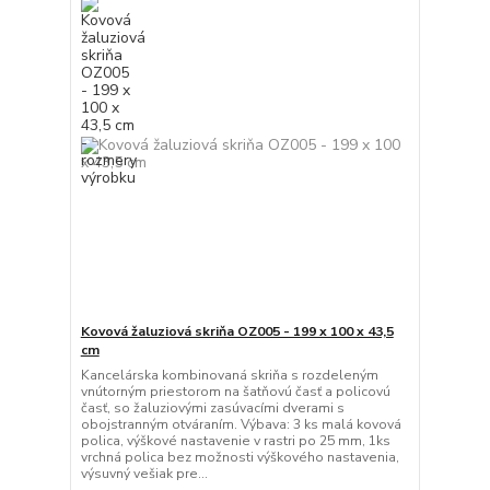
Kovová žaluziová skriňa OZ005 - 199 x 100 x 43,5
cm
Kancelárska kombinovaná skriňa s rozdeleným
vnútorným priestorom na šatňovú časť a policovú
časť, so žaluziovými zasúvacími dverami s
obojstranným otváraním. Výbava: 3 ks malá kovová
polica, výškové nastavenie v rastri po 25 mm, 1ks
vrchná polica bez možnosti výškového nastavenia,
výsuvný vešiak pre...