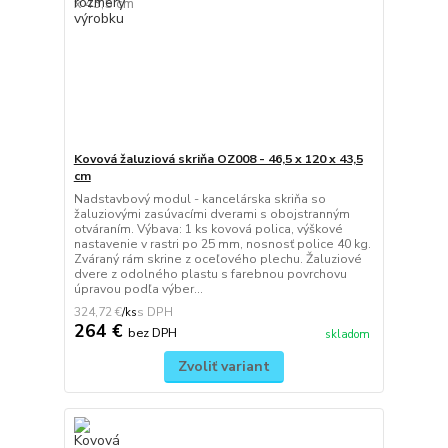
Kovová žaluziová skriňa OZ008 - 46,5 x 120 x 43,5
cm
Nadstavbový modul - kancelárska skriňa so
žaluziovými zasúvacími dverami s obojstranným
otváraním. Výbava: 1 ks kovová polica, výškové
nastavenie v rastri po 25 mm, nosnosť police 40 kg.
Zváraný rám skrine z oceľového plechu. Žaluziové
dvere z odolného plastu s farebnou povrchovu
úpravou podľa výber...
324,72 €
/
ks
264 €
bez DPH
skladom
Zvoliť variant