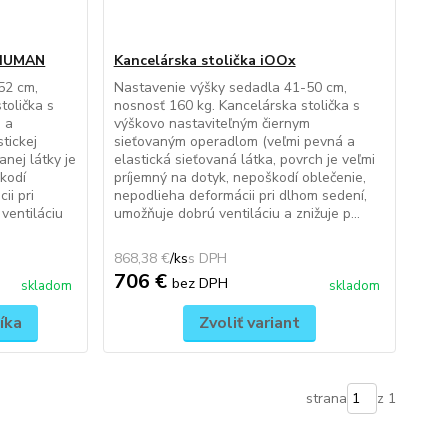
OHUMAN
Kancelárska stolička iOOx
52 cm,
Nastavenie výšky sedadla 41-50 cm,
tolička s
nosnosť 160 kg. Kancelárska stolička s
 a
výškovo nastaviteľným čiernym
tickej
sieťovaným operadlom (veľmi pevná a
anej látky je
elastická sieťovaná látka, povrch je veľmi
škodí
príjemný na dotyk, nepoškodí oblečenie,
ii pri
nepodlieha deformácii pri dlhom sedení,
ventiláciu
umožňuje dobrú ventiláciu a znižuje p...
868,38 €
/
ks
706 €
bez DPH
skladom
skladom
íka
Zvoliť variant
strana
z 1