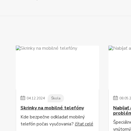
04
.
12
.
2024
Škola
08
.
05
.
Skrinky na mobilné telefóny
Nabíjať
problé
Kde bezpečne odkladať mobilný
Špeciálne
telefón počas vyučovania?
čítať celé
vnútorn