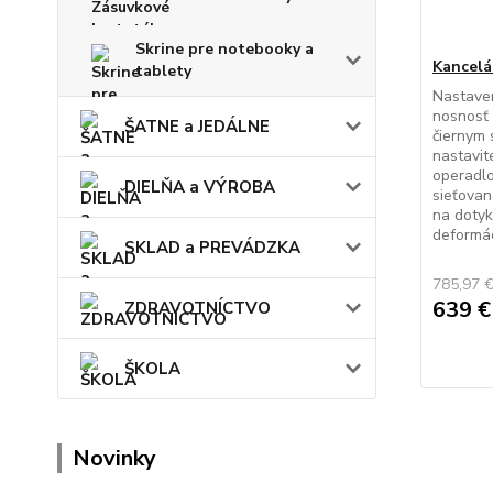
Skrine pre notebooky a
Kancelá
tablety
Nastaven
nosnosť 
ŠATNE a JEDÁLNE
čiernym
nastavit
operadlo
DIELŇA a VÝROBA
sieťovan
na dotyk
deformác
SKLAD a PREVÁDZKA
785,97 
639 
ZDRAVOTNÍCTVO
ŠKOLA
Novinky