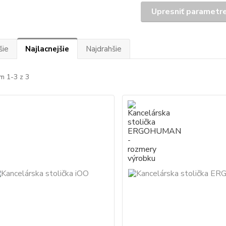
Upresniť parametr
šie
Najlacnejšie
Najdrahšie
m 1-3 z 3