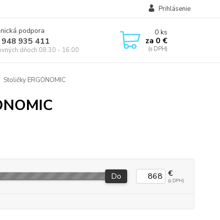
Prihlásenie
onická podpora
0
ks
za
0 €
 948 935 411
ovných dňoch 08.30 - 16.00
Stoličky ERGONOMIC
RGONOMIC
€
Do