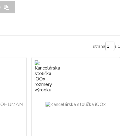
e
strana
z 1