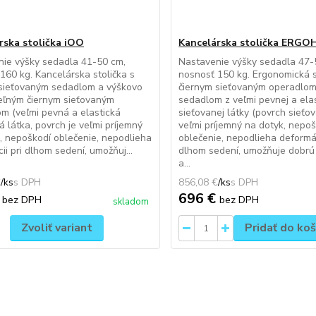
rska stolička iOO
Kancelárska stolička ERG
ie výšky sedadla 41-50 cm,
Nastavenie výšky sedadla 47-
160 kg. Kancelárska stolička s
nosnosť 150 kg. Ergonomická s
 sieťovaným sedadlom a výškovo
čiernym sieťovaným operadlom
eľným čiernym sieťovaným
sedadlom z veľmi pevnej a elas
m (veľmi pevná a elastická
sieťovanej látky (povrch sieťov
á látka, povrch je veľmi príjemný
veľmi príjemný na dotyk, nepo
, nepoškodí oblečenie, nepodlieha
oblečenie, nepodlieha deformác
ii pri dlhom sedení, umožňuj...
dlhom sedení, umožňuje dobrú 
a...
€
/
ks
856,08 €
/
ks
€
696 €
bez DPH
bez DPH
skladom
Zvoliť variant
Pridať do koš