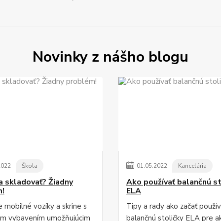
Novinky z nášho blogu
2022
Škola
01
.
05
.
2022
Kancelária
 a skladovať? Žiadny
Ako používať balančnú st
m!
ELA
 mobilné vozíky a skrine s
Tipy a rady ako začať použív
ým vybavením umožňujúcim
balančnú stoličky ELA pre a