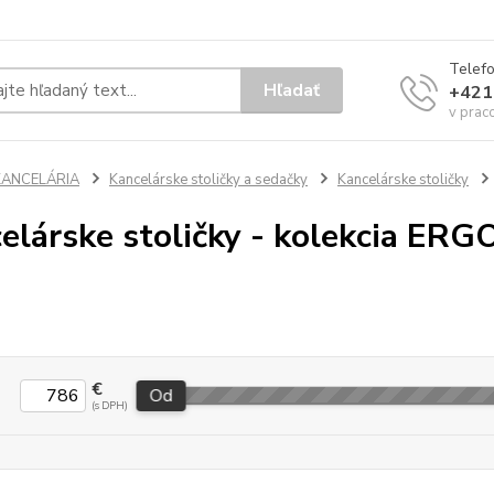
Telef
Hľadať
+421
v prac
KANCELÁRIA
Kancelárske stoličky a sedačky
Kancelárske stoličky
elárske stoličky - kolekcia E
€
Od