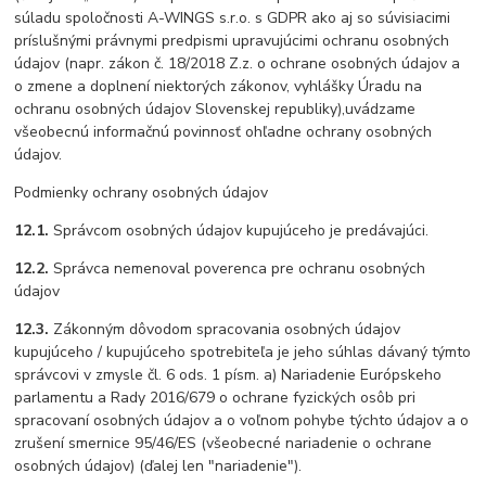
súladu spoločnosti A-WINGS s.r.o. s GDPR ako aj so súvisiacimi
príslušnými právnymi predpismi upravujúcimi ochranu osobných
údajov (napr. zákon č. 18/2018 Z.z. o ochrane osobných údajov a
o zmene a doplnení niektorých zákonov, vyhlášky Úradu na
ochranu osobných údajov Slovenskej republiky),uvádzame
všeobecnú informačnú povinnosť ohľadne ochrany osobných
údajov.
Podmienky ochrany osobných údajov
12.1.
Správcom osobných údajov kupujúceho je predávajúci.
12.2.
Správca nemenoval poverenca pre ochranu osobných
údajov
12.3.
Zákonným dôvodom spracovania osobných údajov
kupujúceho / kupujúceho spotrebiteľa je jeho súhlas dávaný týmto
správcovi v zmysle čl. 6 ods. 1 písm. a) Nariadenie Európskeho
parlamentu a Rady 2016/679 o ochrane fyzických osôb pri
spracovaní osobných údajov a o voľnom pohybe týchto údajov a o
zrušení smernice 95/46/ES (všeobecné nariadenie o ochrane
osobných údajov) (ďalej len "nariadenie").