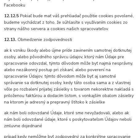
Facebooku
12.12.5
Pokiaľ bude mať váš prehliadač použitie cookies povolené,
budeme vychádzať z toho, že súhlasíte s využívaním cookies zo
strany nášho servera a cookies našich spracovateľov.
12.13.
Obmedzenie zodpovednosti
ak k vzniku škody alebo újme príde zavinením samotnej dotknutej
osoby, alebo pôvodného správcu údajov, ktorý nám Údaje pre
spracovanie odovzdal, týmto dôvodom môže byť najmä nesprávny,
alebo nezákonný postup pri získaní, alebo poverení na
spracovanie Údajov, týmto dôvodom môže byť aj samotné
správanie sa dotknutej osoby, kedy táto osoba sama a z vlastnej
vôle po rozbalení prijatej zásielky s tovarom nekorektne nakladá s
priloženou faktúrou a dodacím listom, s vonkajším obalom zásielky
na ktorom je adresný a prepravný štítoko k zásielke
ak nám boli odovzdané Údaje, ktoré sme nevyžadovali, alebo ak
nám boli odovzdané údaje, ktoré s poskytovateľom Údajov neboli
zmluvne dojednané
prípad kedy nemôžme byť zodpovedný za konkrétne spracovanie