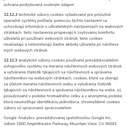
ochrana poskytovaná osobným údajom
12.12.2
technické súbory cookies vyžadované pre príslušné
operačné systémy počítača, pomocou týchto nastavení sa
uchovávajú informácie o užívateľských nastaveniach na webových
stránkach, tieto nastavenia prispievajú k zvyšovaniu komfortu
užívateľa pri používaní webových stránok, tieto cookies
neukladajú a nemonitorujú žiadne aktivity užívateľa pri návšteve
iných webových stránok.
12.12.3
analytické súbory cookies používané prevádzkovateľom
eshopového systému na merania návštevnosti webových stránok
a vytváranie štatistík týkajúcich sa návštevnosti a správania
návštevníkov na webových stránkach, cookies, ktoré sa zberajú
za účelom merania návštevnosti webu a vytvárania štatistík
týkajúcich sa návštevnosti a správania návštevníkov na webe, sú
posudzované v podobe hromadného celku a v anonymnej podobe,
ktorá neumožňuje identifikáciu jednotlivca, zhromaždené cookies
súbory sú spracované spracovateľom:
Google Analytics, prevádzkovanej spoločnosťou Google Inc.,
sídlom 1600 Amphitheatre Parkway, Mountain View, CA 94043,