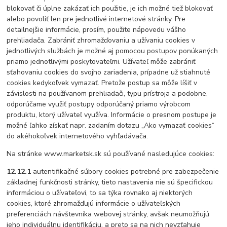
blokovať či úplne zakázať ich použitie, je ich možné tiež blokovať
alebo povoliť len pre jednotlivé internetové stránky. Pre
detailnejšie informácie, prosím, použite nápovedu vášho
prehliadača. Zabrániť zhromažďovaniu a užívaniu cookies v
jednotlivých službách je možné aj pomocou postupov ponúkaných
priamo jednotlivými poskytovateľmi. Užívateľ môže zabrániť
sťahovaniu cookies do svojho zariadenia, prípadne už stiahnuté
cookies kedykoľvek vymazať. Pretože postup sa môže líšiť v
závislosti na používanom prehliadači, typu prístroja a podobne,
odporúčame využiť postupy odporúčaný priamo výrobcom
produktu, ktorý užívateľ využíva. Informácie o presnom postupe je
možné ľahko získať napr. zadaním dotazu „Ako vymazať cookies“
do akéhokoľvek internetového vyhľadávača.
Na stránke www.marketsk.sk sú používané nasledujúce cookies:
12.12.1
autentifikačné súbory cookies potrebné pre zabezpečenie
základnej funkčnosti stránky, tieto nastavenia nie sú špecifickou
informáciou o užívateľovi, to sa týka rovnako aj niektorých
cookies, ktoré zhromažďujú informácie o užívateľských
preferenciách návštevníka webovej stránky, avšak neumožňujú
jeho individuálnu identifikáciu, a preto sa na nich nevzťahuje