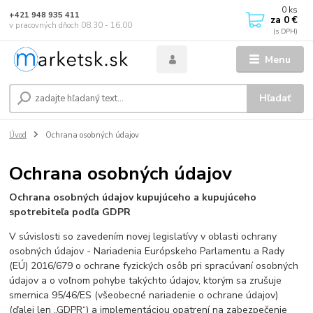
0
ks
+421 948 935 411
za
0 €
v pracovných dňoch 08.30 - 16.00
Menu
Hľadať
Úvod
Ochrana osobných údajov
Ochrana osobných údajov
Ochrana osobných údajov kupujúceho a kupujúceho
spotrebiteľa podľa GDPR
V súvislosti so zavedením novej legislatívy v oblasti ochrany
osobných údajov - Nariadenia Európskeho Parlamentu a Rady
(EÚ) 2016/679 o ochrane fyzických osôb pri spracúvaní osobných
údajov a o voľnom pohybe takýchto údajov, ktorým sa zrušuje
smernica 95/46/ES (všeobecné nariadenie o ochrane údajov)
(ďalej len „GDPR“) a implementáciou opatrení na zabezpečenie