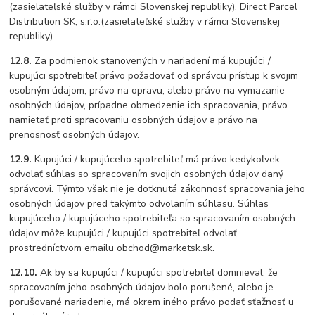
(zasielateľské služby v rámci Slovenskej republiky), Direct Parcel
Distribution SK, s.r.o.(zasielateľské služby v rámci Slovenskej
republiky).
12.8.
Za podmienok stanovených v nariadení má kupujúci /
kupujúci spotrebiteľ právo požadovať od správcu prístup k svojim
osobným údajom, právo na opravu, alebo právo na vymazanie
osobných údajov, prípadne obmedzenie ich spracovania, právo
namietať proti spracovaniu osobných údajov a právo na
prenosnosť osobných údajov.
12.9.
Kupujúci / kupujúceho spotrebiteľ má právo kedykoľvek
odvolať súhlas so spracovaním svojich osobných údajov daný
správcovi. Týmto však nie je dotknutá zákonnosť spracovania jeho
osobných údajov pred takýmto odvolaním súhlasu. Súhlas
kupujúceho / kupujúceho spotrebiteľa so spracovaním osobných
údajov môže kupujúci / kupujúci spotrebiteľ odvolať
prostredníctvom emailu
obchod@marketsk.sk
.
12.10.
Ak by sa kupujúci / kupujúci spotrebiteľ domnieval, že
spracovaním jeho osobných údajov bolo porušené, alebo je
porušované nariadenie, má okrem iného právo podať sťažnosť u