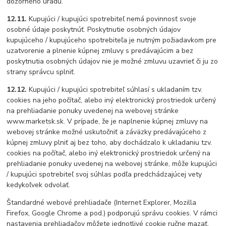
dozorného úradu.
12.11.
Kupujúci / kupujúci spotrebiteľ nemá povinnosť svoje
osobné údaje poskytnúť. Poskytnutie osobných údajov
kupujúceho / kupujúceho spotrebiteľa je nutným požiadavkom pre
uzatvorenie a plnenie kúpnej zmluvy s predávajúcim a bez
poskytnutia osobných údajov nie je možné zmluvu uzavrieť či ju zo
strany správcu splniť.
12.12.
Kupujúci / kupujúci spotrebiteľ súhlasí s ukladaním tzv.
cookies na jeho počítač, alebo iný elektronický prostriedok určený
na prehliadanie ponuky uvedenej na webovej stránke
www.marketsk.sk. V prípade, že je naplnenie kúpnej zmluvy na
webovej stránke možné uskutočniť a záväzky predávajúceho z
kúpnej zmluvy plniť aj bez toho, aby dochádzalo k ukladaniu tzv.
cookies na počítač, alebo iný elektronický prostriedok určený na
prehliadanie ponuky uvedenej na webovej stránke, môže kupujúci
/ kupujúci spotrebiteľ svoj súhlas podľa predchádzajúcej vety
kedykoľvek odvolať.
Štandardné webové prehliadače (Internet Explorer, Mozilla
Firefox, Google Chrome a pod.) podporujú správu cookies. V rámci
nastavenia prehliadačov môžete jednotlivé cookie ručne mazať,