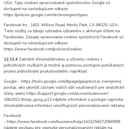
USA. Typy cookies spracovávané spoločnosťou Google sú
dostupné na nasledujúcom odkaze:
https://policies.google.com/technologies/types.
Facebook Inc., 1601 Willow Road, Menlo Park, CA 94025, USA.
Tieto služby sa týkajú výhradne užívateľov s aktívnym účtom na
Facebooku. Zásady spracovania cookies spoločnosti Facebook sú
dostupné na následujúcom odkaze:
https://www.facebook.com/policies/cookies
12.12.4
Zabrániť zhromažďovaniu a užívaniu cookies v
jednotlivých službách je možné aj pomocou postupov ponúkaných
priamo jednotlivými poskytovateľmi, napríklad:
Google - https://tools.google.com/dlpage/gaoptout je zverejnený
postup, ako ukončiť záznam vašich dát využívaných pre analytické
účely, alebo https://support.google.com/accounts/answer/
2662922 #stop_goog_p13 nájdete informácie o postupe vypnutia
zhromažďovania informácií umožňujúcich personalizované reklamy
Facebook
- https://www.facebook.com/business/help/1415256572060999
nájdete postupu pre vypnutie personalizovaných reklám na