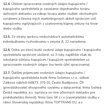
12.4.
Účelom spracovania osobných údajov kupujúceho /
kupujúceho spotrebiteľa je zasielanie objednaného tovaru,
daňových dokladov za nákup tovaru alebo služieb, obchodných
oznámení a činenia iných marketingových aktivít správcom voči
kupujúcemu vyplývajúcich z uzatvorenej kúpnej zmluvy na tovar
alebo služby.
12.5.
Zo strany správcu nedochádza k automatickému
individuálnemu rozhodovaniu v zmysle čl. 22 nariadenia.
12.6.
Doba, po ktorú budú osobné údaje kupujúceho / kupujúceho
spotrebiteľa správcom uložené, sú 3 roky, najdlhšie však do
odvolania súhlasu kupujúcim / kupujúcim spotrebiteľom so
spracovaním osobných údajov (na tento účel spracovania).
12.7.
Ďalšími príjemcami osobných údajov kupujúceho /
kupujúceho spotrebiteľa bude firma Golemos s.r.o., sídlom
Zátkovo nábřeží 448/73, 370 01, České Budějovice, ČR
(prevádzkovateľ ehsopového systému a datacentra), firma Solitea
Česká republika, a.s. (správca on-line účtovných dokladov pre
podnikateľskú činnosť), firma Geis SK s.r.o.(zasielateľské služby v
rámci Slovenskej republiky), firma TOPTRANS EU, a.s.