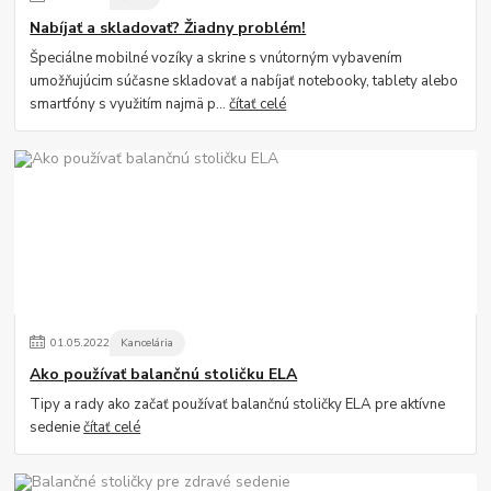
Nabíjať a skladovať? Žiadny problém!
Špeciálne mobilné vozíky a skrine s vnútorným vybavením
umožňujúcim súčasne skladovať a nabíjať notebooky, tablety alebo
smartfóny s využitím najmä p...
čítať celé
01
.
05
.
2022
Kancelária
Ako používať balančnú stoličku ELA
Tipy a rady ako začať používať balančnú stoličky ELA pre aktívne
sedenie
čítať celé