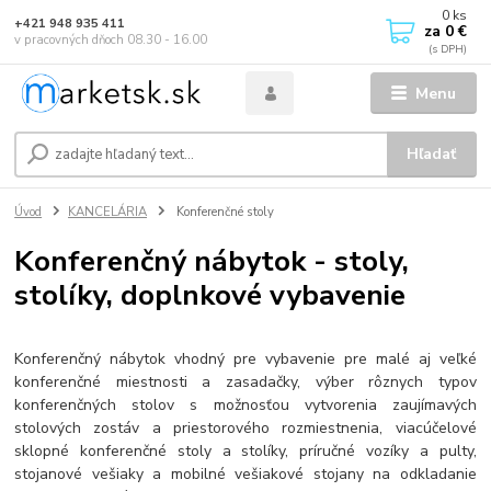
0
ks
+421 948 935 411
za
0 €
v pracovných dňoch 08.30 - 16.00
Menu
Hľadať
Úvod
KANCELÁRIA
Konferenčné stoly
Konferenčný nábytok - stoly,
stolíky, doplnkové vybavenie
Konferenčný nábytok vhodný pre vybavenie pre malé aj veľké
konferenčné miestnosti a zasadačky, výber rôznych typov
konferenčných stolov s možnosťou vytvorenia zaujímavých
stolových zostáv a priestorového rozmiestnenia, viacúčelové
sklopné konferenčné stoly a stolíky, príručné vozíky a pulty,
stojanové vešiaky a mobilné vešiakové stojany na odkladanie