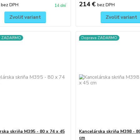
€
214 €
bez DPH
bez DPH
14 dní
Zvoliť variant
Zvoliť variant
a ZADARMO
Doprava ZADARMO
rska skriňa M395 - 80 x 74 x 45
Kancelárska skriňa M398 - 80
cm