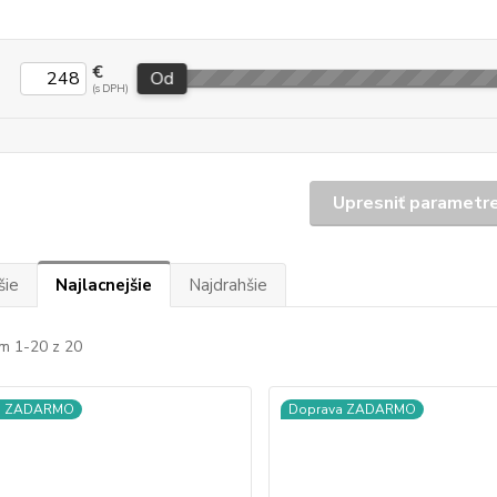
€
Od
Upresniť parametr
šie
Najlacnejšie
Najdrahšie
m 1-20 z 20
a ZADARMO
Doprava ZADARMO