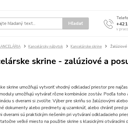
Telef
Hľadať
+421
v prac
KANCELÁRIA
Kancelársky nábytok
Kancelárske skrine
Žalúziové 
elárske skrine - zalúziové a po
ke skrine umožňujú vytvoriť vhodný odkladací priestor pre najč
moduly umožňujú vytvárať rôzne kombinácie zostáv. Podľa toho 
náciu s dverami si zvolíte. Výber pre skriňu so žalúziovými ale
é dokumenty alebo predmety aj uzamknúť, alebo chrániť pred pô
 dverami sú praktickým riešením pri vytváraní odkladacieho pries
statočne veľké miesto na použitie skrine s klasickými otváracími 