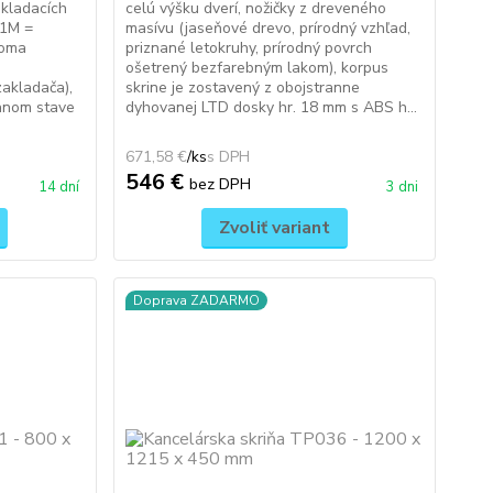
dkladacích
celú výšku dverí, nožičky z dreveného
 1M =
masívu (jaseňové drevo, prírodný vzhľad,
voma
priznané letokruhy, prírodný povrch
ošetrený bezfarebným lakom), korpus
akladača),
skrine je zostavený z obojstranne
anom stave
dyhovanej LTD dosky hr. 18 mm s ABS h...
671,58 €
/
ks
546 €
bez DPH
14 dní
3 dni
Zvoliť variant
Doprava ZADARMO