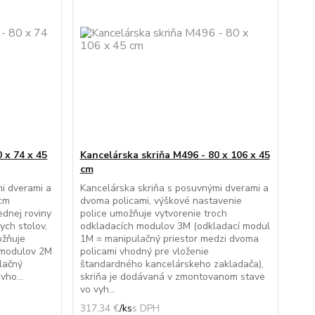
 x 74 x 45
Kancelárska skriňa M496 - 80 x 106 x 45
cm
i dverami a
Kancelárska skriňa s posuvnými dverami a
 cm
dvoma policami, výškové nastavenie
ednej roviny
police umožňuje vytvorenie troch
ych stolov,
odkladacích modulov 3M (odkladací modul
ožňuje
1M = manipulačný priestor medzi dvoma
 modulov 2M
policami vhodný pre vloženie
lačný
štandardného kancelárskeho zakladača),
vho...
skriňa je dodávaná v zmontovanom stave
vo vyh...
317,34 €
/
ks