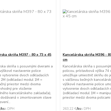
rska skriňa M397 - 80 x 73 x 45
Kancelárska skriňa M396 - 80
cm
ska skriňa s posuvnými dverami a
Kancelárska skriňa s posuvným
 výškové nastavenie police
policou, prístavbová výška 74
 vytvorenie dvoch odkladacích
umožňuje umiestniť skriňu do j
 2M (odkladací modul 1M =
s väčšinou bežných kancelársk
čný priestor medzi dvoma
výškové nastavenie police um
 vhodný pre vloženie
vytvorenie dvoch odkladacích
ného kancelárskeho zakladača),
(odkladací modul 1M = manipu
je dodávaná v zmontovanom stave
priestor medzi dvoma policami 
vení...
€
/
ks
263,22 €
/
ks