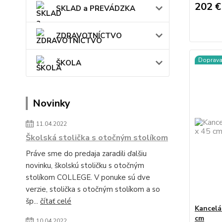
202 
SKLAD a PREVÁDZKA
ZDRAVOTNÍCTVO
Doprav
ŠKOLA
Novinky
11.04.2022
Školská stolička s otočným stolíkom
Práve sme do predaja zaradili ďalšiu
novinku, školskú stoličku s otočným
stolíkom COLLEGE. V ponuke sú dve
verzie, stolička s otočným stolíkom a so
šp...
čítať celé
Kancelá
cm
10.04.2022