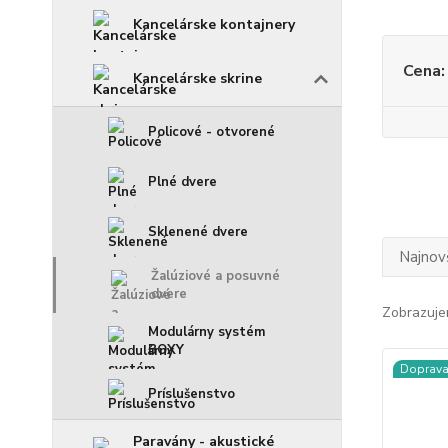
Kancelárske kontajnery
Cena:
Kancelárske skrine
Policové - otvorené
Plné dvere
Sklenené dvere
Najnov
Žalúziové a posuvné
dvere
Zobrazuje
Modulárny systém
BOXY
Doprav
Príslušenstvo
Paravány - akustické