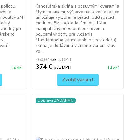
 policou,
Kancelárska skriňa s posuvnými dverami a
ožňuje
štyrmi policami, výškové nastavenie police
 modulov 2M
umožňuje vytvorenie piatich odkladacích
lačný
modulov 5M (odkladací modul 1M =
 vhodný pre
manipulačný priestor medzi dvoma
árskeho
policami vhodný pre vloženie
 v
štandardného kancelárskeho zakladača),
vení:
skriňa je dodávaná v zmontovanom stave
vo ...
460,02 €
/
ks
374 €
bez DPH
14 dní
14 dní
Zvoliť variant
Doprava ZADARMO