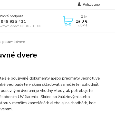
Prihlásenie
onická podpora
0
ks
za
0 €
 948 935 411
ovných dňoch 08.30 - 16.00
a posuvné dvere
suvné dvere
astejšie používané dokumenty alebo predmety. Jednotlivé
aké veci budete v skrini skladovať sa môžete rozhodnúť
bo posuvnými dverami je vhodný vtedy, ak potrebujete
sobením UV žiarenia. Skrine so žalúziovými alebo
toru v menších kanceláriách alebo aj na chodbách, kde
dverami.