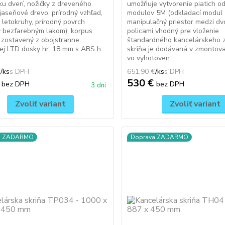
ku dverí, nožičky z dreveného
umožňuje vytvorenie piatich o
jaseňové drevo, prírodný vzhľad,
modulov 5M (odkladací modul
 letokruhy, prírodný povrch
manipulačný priestor medzi d
 bezfarebným lakom), korpus
policami vhodný pre vloženie
e zostavený z obojstranne
štandardného kancelárskeho z
j LTD dosky hr. 18 mm s ABS h...
skriňa je dodávaná v zmontov
vo vyhotoven...
€
/
ks
651,90 €
/
ks
€
530 €
bez DPH
bez DPH
3 dni
Zvoliť variant
Zvoliť variant
a ZADARMO
Doprava ZADARMO