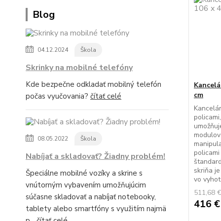
Blog
04.12.2024
Škola
Skrinky na mobilné telefóny
Kde bezpečne odkladať mobilný telefón
Kancelá
cm
počas vyučovania?
čítať celé
Kancelár
policami
umožňuje
modulov
08.05.2022
Škola
manipula
policami
Nabíjať a skladovať? Žiadny problém!
štandard
skriňa 
Špeciálne mobilné vozíky a skrine s
vo vyhoto
vnútorným vybavením umožňujúcim
511,68 
súčasne skladovať a nabíjať notebooky,
416 
tablety alebo smartfóny s využitím najmä
p...
čítať celé