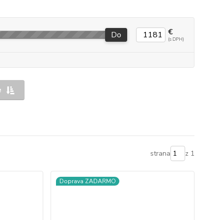
€
Do
e
strana
z 1
Doprava ZADARMO