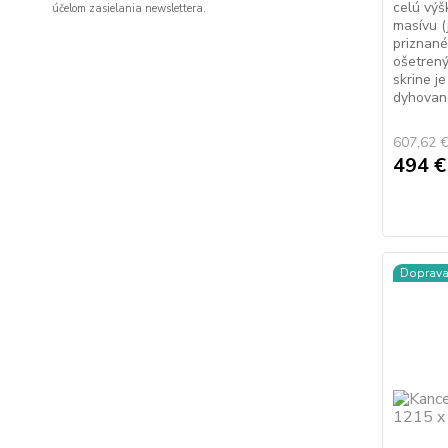
celú výš
účelom zasielania newslettera.
masívu (
priznané
ošetrený
skrine j
dyhovane
607,62 
494 
Doprav