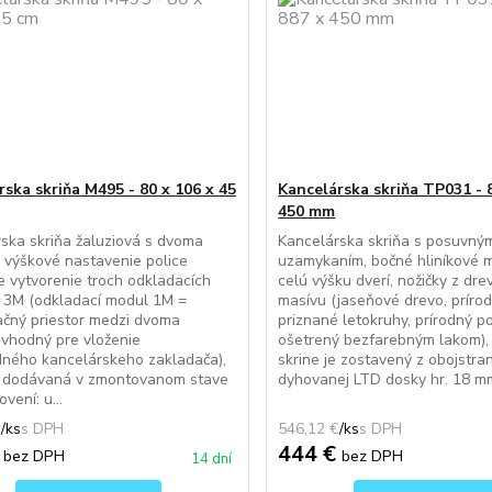
rska skriňa M495 - 80 x 106 x 45
Kancelárska skriňa TP031 - 
450 mm
ska skriňa žaluziová s dvoma
Kancelárska skriňa s posuvným
, výškové nastavenie police
uzamykaním, bočné hliníkové 
 vytvorenie troch odkladacích
celú výšku dverí, nožičky z dr
 3M (odkladací modul 1M =
masívu (jaseňové drevo, prírod
čný priestor medzi dvoma
priznané letokruhy, prírodný p
 vhodný pre vloženie
ošetrený bezfarebným lakom),
ného kancelárskeho zakladača),
skrine je zostavený z obojstra
je dodávaná v zmontovanom stave
dyhovanej LTD dosky hr. 18 mm
vení: u...
€
/
ks
546,12 €
/
ks
€
444 €
bez DPH
bez DPH
14 dní