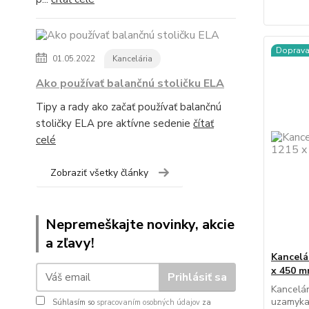
Doprav
01.05.2022
Kancelária
Ako používať balančnú stoličku ELA
Tipy a rady ako začať používať balančnú
stoličky ELA pre aktívne sedenie
čítať
celé
Zobraziť všetky články
Nepremeškajte novinky, akcie
a zľavy!
Kancelá
x 450 
Prihlásiť sa
Kancelár
uzamykan
Súhlasím so
spracovaním osobných údajov
za