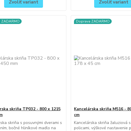
Zvoliť variant
Zvoliť variant
a ZADARMO
Doprava ZADARMO
rska skriňa TP032 - 800 x 1215
Kancelárska skriňa M516 - 80
mm
cm
ska skriňa s posuvnými dverami s
Kancelárska skriňa žaluziová s
ím, bočné hliníkové madlo na
policami, výškové nastavenie p