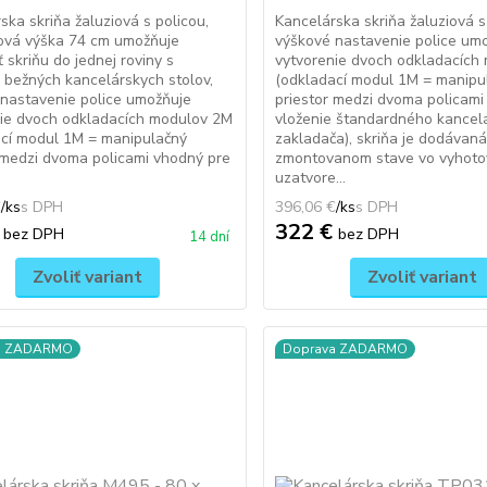
ska skriňa žaluziová s policou,
Kancelárska skriňa žaluziová s
ová výška 74 cm umožňuje
výškové nastavenie police um
ť skriňu do jednej roviny s
vytvorenie dvoch odkladacích
 bežných kancelárskych stolov,
(odkladací modul 1M = manipu
nastavenie police umožňuje
priestor medzi dvoma policami
nie dvoch odkladacích modulov 2M
vloženie štandardného kancel
ací modul 1M = manipulačný
zakladača), skriňa je dodávaná
 medzi dvoma policami vhodný pre
zmontovanom stave vo vyhoto
uzatvore...
€
/
ks
396,06 €
/
ks
€
322 €
bez DPH
bez DPH
14 dní
Zvoliť variant
Zvoliť variant
a ZADARMO
Doprava ZADARMO