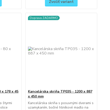
Zvoliť variant
Doprava ZADARMO
 x 178 x 45
Kancelárska skriňa TP035 - 1200 x 887
x 450 mm
o štyrmi
Kancelárska skriňa s posuvnými dverami s
olice
uzamykaním, bočné hliníkové madlo na