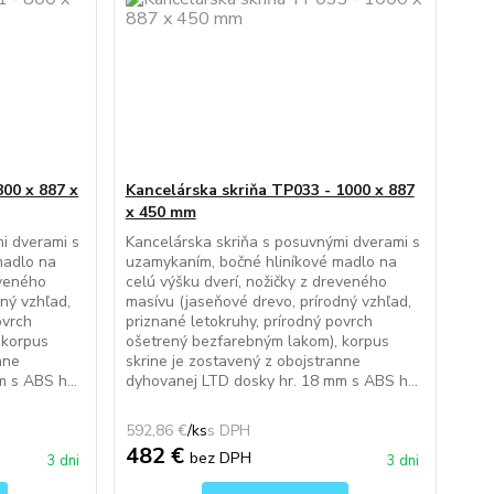
800 x 887 x
Kancelárska skriňa TP033 - 1000 x 887
x 450 mm
i dverami s
Kancelárska skriňa s posuvnými dverami s
madlo na
uzamykaním, bočné hliníkové madlo na
eveného
celú výšku dverí, nožičky z dreveného
ný vzhľad,
masívu (jaseňové drevo, prírodný vzhľad,
ovrch
priznané letokruhy, prírodný povrch
 korpus
ošetrený bezfarebným lakom), korpus
nne
skrine je zostavený z obojstranne
 s ABS h...
dyhovanej LTD dosky hr. 18 mm s ABS h...
592,86 €
/
ks
482 €
bez DPH
3 dni
3 dni