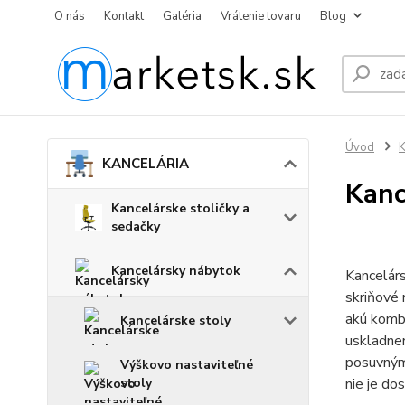
O nás
Kontakt
Galéria
Vrátenie tovaru
Blog
Úvod
KANCELÁRIA
Kanc
Kancelárske stoličky a
sedačky
Kancelársky nábytok
Kancelárs
skriňové 
akú kombi
Kancelárske stoly
uskladnen
posuvnými
Výškovo nastaviteľné
stoly
nie je do