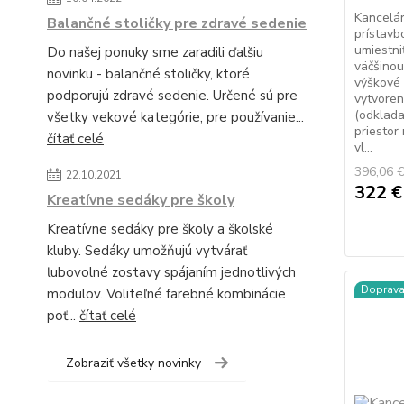
Kancelár
Balančné stoličky pre zdravé sedenie
prístavb
umiestni
Do našej ponuky sme zaradili ďalšiu
väčšinou
novinku - balančné stoličky, ktoré
výškové 
podporujú zdravé sedenie. Určené sú pre
vytvore
(odklad
všetky vekové kategórie, pre používanie...
priestor
čítať celé
vl...
396,06 
22.10.2021
322 
Kreatívne sedáky pre školy
Kreatívne sedáky pre školy a školské
kluby. Sedáky umožňujú vytvárať
ľubovolné zostavy spájaním jednotlivých
Doprav
modulov. Voliteľné farebné kombinácie
poť...
čítať celé
Zobraziť všetky novinky