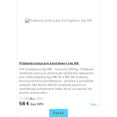
Prídavná polica pre kontajnery typ MK
Pre kontajnery typ MK - nosnosť 100 kg. Prídavná
mrežová polica je určená ako prídavné vybavenie
pre rollkontajnery typ MK 02 a MK 04. Zváraná
kovová mrežová konštrukcia - priečne a pozdĺžne
výstuže. Na dvoch dlhých stranách police sa
nachádzajú uchytávacie háky, ktoré sa zasunú do
bočníc mrežového...
71,34 €
/
ks
58 €
bez DPH
3 dni
Detail