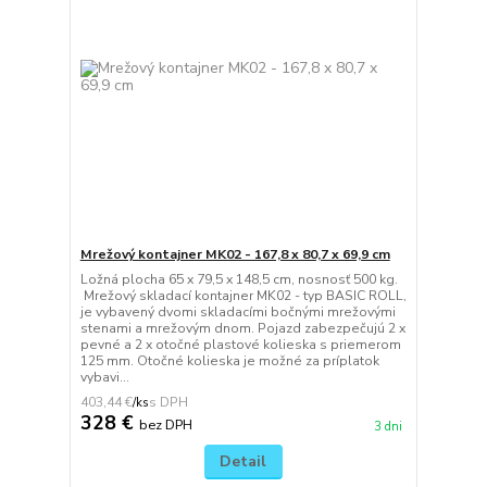
Mrežový kontajner MK02 - 167,8 x 80,7 x 69,9 cm
Ložná plocha 65 x 79,5 x 148,5 cm, nosnosť 500 kg.
Mrežový skladací kontajner MK02 - typ BASIC ROLL,
je vybavený dvomi skladacími bočnými mrežovými
stenami a mrežovým dnom. Pojazd zabezpečujú 2 x
pevné a 2 x otočné plastové kolieska s priemerom
125 mm. Otočné kolieska je možné za príplatok
vybavi...
403,44 €
/
ks
328 €
bez DPH
3 dni
Detail