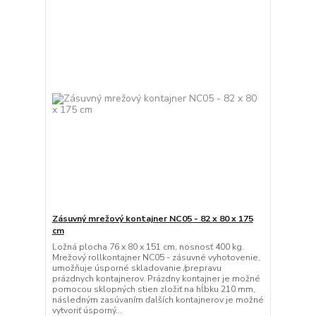
Zásuvný mrežový kontajner NC05 - 82 x 80 x 175
cm
Ložná plocha 76 x 80 x 151 cm, nosnosť 400 kg.
Mrežový rollkontajner NC05 - zásuvné vyhotovenie,
umožňuje úsporné skladovanie /prepravu
prázdnych kontajnerov. Prázdny kontajner je možné
pomocou sklopných stien zložiť na hĺbku 210 mm,
následným zasúvaním ďalších kontajnerov je možné
vytvoriť úsporný...