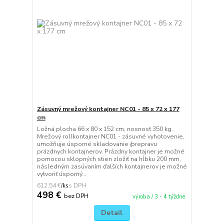
Zásuvný mrežový kontajner NC01 - 85 x 72 x 177
cm
Ložná plocha 66 x 80 x 152 cm, nosnosť 350 kg.
Mrežový rollkontajner NC01 - zásuvné vyhotovenie,
umožňuje úsporné skladovanie /prepravu
prázdnych kontajnerov. Prázdny kontajner je možné
pomocou sklopných stien zložiť na hĺbku 200 mm,
následným zasúvaním ďalších kontajnerov je možné
vytvoriť úsporný...
612,54 €
/
ks
498 €
bez DPH
výroba / 3 - 4 týždne
Detail