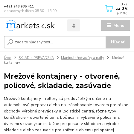
0
ks
+421 948 935 411
za
0 €
v pracovných dňoch 08.30 - 16.00
Menu
Hľadať
Úvod
SKLAD a PREVÁDZKA
Manipulačné vozíky a rudly
Mrežové
kontajnery
Mrežové kontajnery - otvorené,
policové, skladacie, zasúvacie
Mrežové kontajnery - rollery sú predovšetkým určené na
automobilovú prepravu alebo na zásobovanie tovarom pre rôzne
obchody, výrobné prevádzky a logistické centrá, rôzne typy
konštrukcie - otvortené len s bočnicami, vybavené policami, s
dverami s uzamykaním, ťažné pre posun v skladoch a výrobe,
skladacie alebo zasúvacie pre zníženie objemu pri spätnej