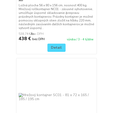
Ložná plocha 56 x 80 x 156 cm, nosnosť 400 kg.
Mrežový rollkontajner NC01 - zásuvné vyhotovenie,
umožňuje úsporné skladovanie /prepravu
prázdnych kontajnerov. Prázdny kontajner je možné
pomocou sklopných stien zložiť na hĺbku 220 mm,
následným zasúvaním ďalších kontajnerov je možné
vytvoriť úsporný...
538,74 €
/
ks
438 €
bez DPH
výroba / 3 - 4 týždne
Detail