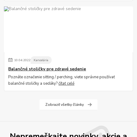
10
.
04
.
2022
Kancelária
Balančné stoličky pre zdravé sedenie
Poznáte označenie sitting / perching, viete správne používať
balančné stoličky a sedáky?
čítať celé
Zobraziť všetky články
Nepremeškajte novinky, akcie a