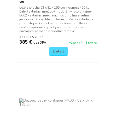
cm
Ložná plocha 63 x 81 x 155 cm, nosnosť 400 kg.
Ľahký skladací mrežový modulárny rollkontajner
EC02 - skladací mechanizmus umožňuje veľmi
jednoduché a rýchle zloženie. Spôsob skladania:
po odklopení spodného mrežového roštu sa
uvoľnia spodné západky a smerom k sebe
navzájom sa sklopia spodné rámové ...
473,55 €
/
ks
385 €
bez DPH
výroba / 3 - 4 týždne
Detail