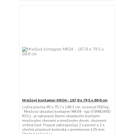
Mrežový kontajner MK04 - 167,8 x 79,5 x 68,8 cm
Ložná plocha 65 x 75,7 x 148,3 cm, nosnosť 500 kg.
Mrežový skladací kontajner MK04 - typ STANDARD
ROLL, je vybavený štyrmi skladacími bočnými
mrežovými stenami a mrežovým dnom, otvorená
vrchná časť. Pojazd zabezpečujú 2 x pevné a 2 x
otočné plastové kolieska s priemerom 125 mm.