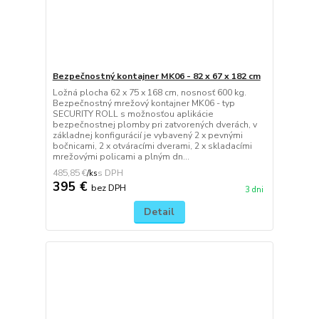
Bezpečnostný kontajner MK06 - 82 x 67 x 182 cm
Ložná plocha 62 x 75 x 168 cm, nosnosť 600 kg.
Bezpečnostný mrežový kontajner MK06 - typ
SECURITY ROLL s možnosťou aplikácie
bezpečnostnej plomby pri zatvorených dverách, v
základnej konfigurácií je vybavený 2 x pevnými
bočnicami, 2 x otváracími dverami, 2 x skladacími
mrežovými policami a plným dn...
485,85 €
/
ks
395 €
bez DPH
3 dni
Detail