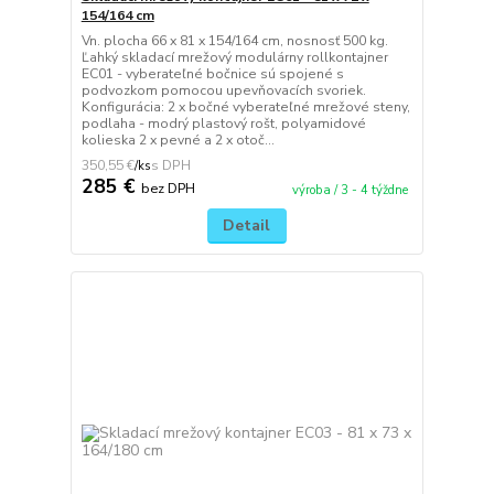
154/164 cm
Vn. plocha 66 x 81 x 154/164 cm, nosnosť 500 kg.
Ľahký skladací mrežový modulárny rollkontajner
EC01 - vyberateľné bočnice sú spojené s
podvozkom pomocou upevňovacích svoriek.
Konfigurácia: 2 x bočné vyberateľné mrežové steny,
podlaha - modrý plastový rošt, polyamidové
kolieska 2 x pevné a 2 x otoč...
350,55 €
/
ks
285 €
bez DPH
výroba / 3 - 4 týždne
Detail