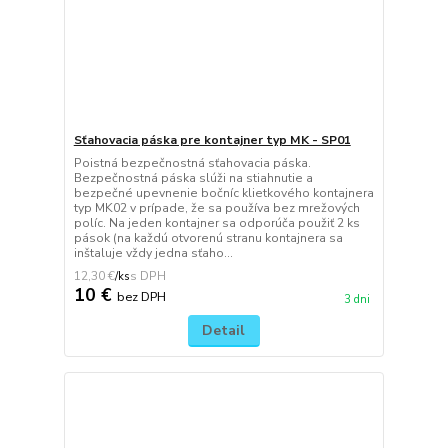
Sťahovacia páska pre kontajner typ MK - SP01
Poistná bezpečnostná sťahovacia páska.
Bezpečnostná páska slúži na stiahnutie a
bezpečné upevnenie bočníc klietkového kontajnera
typ MK02 v prípade, že sa používa bez mrežových
políc. Na jeden kontajner sa odporúča použiť 2 ks
pások (na každú otvorenú stranu kontajnera sa
inštaluje vždy jedna sťaho...
12,30 €
/
ks
10 €
bez DPH
3 dni
Detail