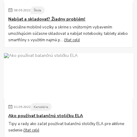
08
.
05
.
2022
Škola
Nabíjať a skladovať? Žiadny problém!
Špeciálne mobilné vozíky a skrine s vnútorným vybavením
umožňujúcim súčasne skladovať a nabíjať notebooky, tablety alebo
smartfóny s využitím najmä p...
čítať celé
01
.
05
.
2022
Kancelária
Ako používať balančnú stoličku ELA
Tipy a rady ako začať používať balančnú stoličky ELA pre aktívne
sedenie
čítať celé