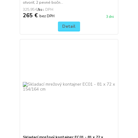
otvoriť, 2 pevné bočn...
325,95 €
/
ks
265 €
bez DPH
3 dni
Detail
Skladací mrežový kontajner EC01 - 81 x 72 x