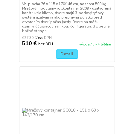
Vn. plocha 76 x 115 x 170/146 cm, nosnosť 500 kg.
Mrežový modulárny rollkontajner SC09 - uzatvorená
konštrukcia klietky, dvere majú 3-bodový tyčový
systém uzatvárnia ako prepravnú poistku pred
otvorením dverí počas jazdy. Dvere sa môžu
uzamknúť visiacou zámkou. Konfigurácia: 3 x pevné
bočné steny a...
627,30 €
/
ks
510 €
bez DPH
výroba / 3 - 4 týždne
Detail