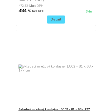
Otočné kolieska j...
472,32 €
/
ks
384 €
bez DPH
3 dni
Detail
Skladací mrežový kontajner EC02 - 81 x 68 x 177