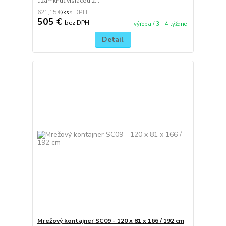
uzamknúť visiacou z...
621,15 €
/
ks
505 €
bez DPH
výroba / 3 - 4 týždne
Detail
Mrežový kontajner SC09 - 120 x 81 x 166 / 192 cm