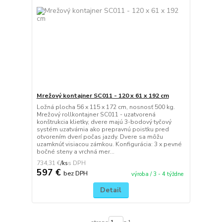
Mrežový kontajner SC011 - 120 x 61 x 192 cm
Ložná plocha 56 x 115 x 172 cm, nosnosť 500 kg.
Mrežový rollkontajner SC011 - uzatvorená
konštrukcia klietky, dvere majú 3-bodový tyčový
systém uzatvárnia ako prepravnú poistku pred
otvorením dverí počas jazdy. Dvere sa môžu
uzamknúť visiacou zámkou. Konfigurácia: 3 x pevné
bočné steny a vrchná mer...
734,31 €
/
ks
597 €
bez DPH
výroba / 3 - 4 týždne
Detail