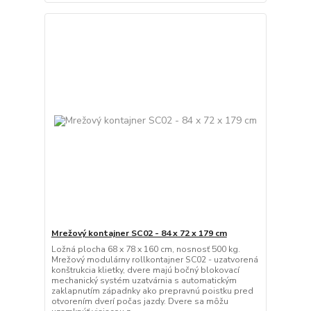
Mrežový kontajner SC02 - 84 x 72 x 179 cm
Ložná plocha 68 x 78 x 160 cm, nosnosť 500 kg.
Mrežový modulárny rollkontajner SC02 - uzatvorená
konštrukcia klietky, dvere majú bočný blokovací
mechanický systém uzatvárnia s automatickým
zaklapnutím západnky ako prepravnú poistku pred
otvorením dverí počas jazdy. Dvere sa môžu