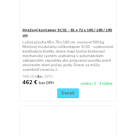
Mrežový kontajner SC01 - 81 x 72 x 165 / 185 / 195
cm
Ložná plocha 68 x 78 x 160 cm, nosnosť 500 kg.
Mrežový modulárny rollkontajner SC01 - uzatvorená
konštrukcia klietky, dvere majú bočný blokovací
mechanický systém uzatvárnia s automatickým
zaklapnutím západnky ako prepravnú poistku pred
otvorením dverí počas jazdy. Dvere sa môžu
uzamknúť visiacou z...
568,26 €
/
ks
462 €
bez DPH
výroba / 3 - 4 týždne
Detail