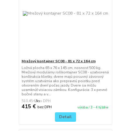
Mrežový kontajner SC08 - 81 x 72 x 164 cm
Ložná plocha 65 x 76 x 145 cm, nosnosť 500 kg.
Mrežový modulárny rollkontajner SC08 - uzatvorená
konštrukcia klietky, dvere majú posuvný závorový
systém uzatvárnia ako prepravnú poistku pred
otvorením dverí počas jazdy. Dvere sa môžu
uzamknúť visiacou zámkou. Konfigurácia: 3 x pevné
bočné steny a v...
510,45 €
/
ks
415 €
bez DPH
výroba / 3 - 4 týždne
Detail