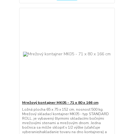
Mrežový kontajner MK05 - 71 x 80 x 166 cm
Ložná plocha 65 x 75 x 152 cm, nosnosť 500 kg.
Mrežový skladací kontajner MK05 - typ STANDARD
ROLL, je vybavený štyrmimi skladacími bočnými
mrežovými stenami a mrežovým dnom. Jedna
bočnica sa môže sklopiť v 1/2 výške (uľahčuje
vyberanie/nakladanie tovaru na dno kontajnera) a