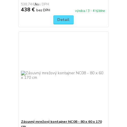
538,74 €
/
ks
438 €
bez DPH
výroba / 3 - 4 týždne
Detail
Zásuvný mrežový kontajner NC08 - 80 x 60 x 170
cm