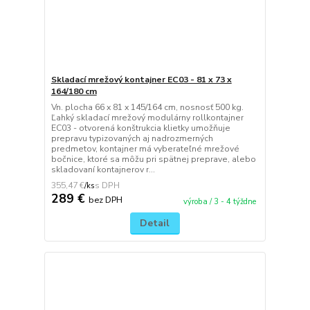
Skladací mrežový kontajner EC03 - 81 x 73 x
164/180 cm
Vn. plocha 66 x 81 x 145/164 cm, nosnosť 500 kg.
Ľahký skladací mrežový modulárny rollkontajner
EC03 - otvorená konštrukcia klietky umožňuje
prepravu typizovaných aj nadrozmerných
predmetov, kontajner má vyberateľné mrežové
bočnice, ktoré sa môžu pri spätnej preprave, alebo
skladovaní kontajnerov r...
355,47 €
/
ks
289 €
bez DPH
výroba / 3 - 4 týždne
Detail