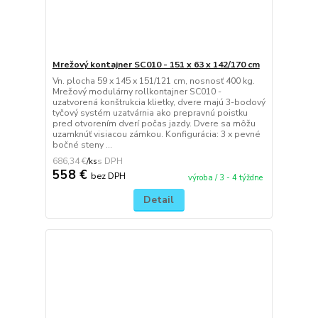
Mrežový kontajner SC010 - 151 x 63 x 142/170 cm
Vn. plocha 59 x 145 x 151/121 cm, nosnosť 400 kg.
Mrežový modulárny rollkontajner SC010 -
uzatvorená konštrukcia klietky, dvere majú 3-bodový
tyčový systém uzatvárnia ako prepravnú poistku
pred otvorením dverí počas jazdy. Dvere sa môžu
uzamknúť visiacou zámkou. Konfigurácia: 3 x pevné
bočné steny ...
686,34 €
/
ks
558 €
bez DPH
výroba / 3 - 4 týždne
Detail