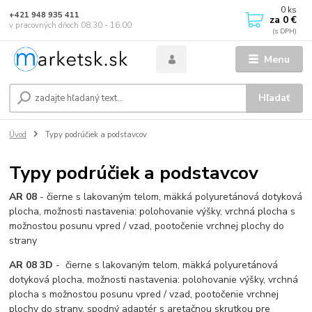
0
ks
+421 948 935 411
za
0 €
v pracovných dňoch 08.30 - 16.00
Menu
Hľadať
Úvod
Typy podrúčiek a podstavcov
Typy podrúčiek a podstavcov
AR 08
- čierne s lakovaným telom, mäkká polyuretánová dotyková
plocha, možnosti nastavenia: polohovanie výšky, vrchná plocha s
možnostou posunu vpred / vzad, pootočenie vrchnej plochy do
strany
AR 08 3D
- čierne s lakovaným telom, mäkká polyuretánová
dotyková plocha, možnosti nastavenia: polohovanie výšky, vrchná
plocha s možnostou posunu vpred / vzad, pootočenie vrchnej
plochy do strany, spodný adaptér s aretačnou skrutkou pre