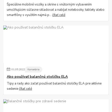
Špeciálne mobilné vozíky a skrine s vnútorným vybavením
umožňujúcim súčasne skladovať a nabíjať notebooky, tablety alebo
smartfóny s využitím najmä p...
čítať celé
01
.
05
.
2022
Kancelária
Ako používať balančnú stoličku ELA
Tipy a rady ako začať používať balančnú stoličky ELA pre aktívne
sedenie
čítať celé