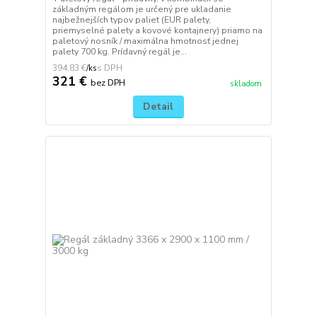
základným regálom je určený pre ukladanie
najbežnejších typov paliet (EUR palety,
priemyselné palety a kovové kontajnery) priamo na
paletový nosník / maximálna hmotnosť jednej
palety 700 kg. Prídavný regál je...
394,83 €
/
ks
321 €
bez DPH
skladom
Detail