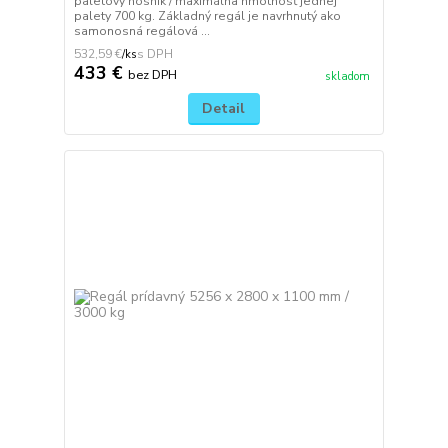
paletový nosník / maximálna hmotnosť jednej
palety 700 kg. Základný regál je navrhnutý ako
samonosná regálová ...
532,59 €
/
ks
433 €
bez DPH
skladom
Detail