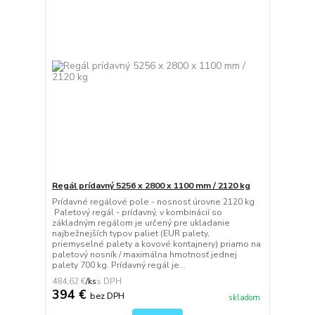
Regál prídavný 5256 x 2800 x 1100 mm / 2120 kg
Prídavné regálové pole - nosnosť úrovne 2120 kg
Paletový regál - prídavný, v kombinácií so
základným regálom je určený pre ukladanie
najbežnejších typov paliet (EUR palety,
priemyselné palety a kovové kontajnery) priamo na
paletový nosník / maximálna hmotnosť jednej
palety 700 kg. Prídavný regál je...
484,62 €
/
ks
394 €
bez DPH
skladom