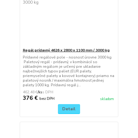
Regál prídavný 4626 x 2800 x 1100 mm / 3000 kg
Prídavné regálové pole - nosnosť úrovne 3000 kg
Paletový regál - prídavný, v kombinácií so
základným regálom je určený pre ukladanie
najbežnejších typov paliet (EUR palety,
priemyselné palety a kovové kontajnery) priamo na
paletový nosník / maximálna hmotnosť jednej
palety 1000 kg. Prídavný regál j...
462,48 €
/
ks
376 €
bez DPH
skladom
Detail