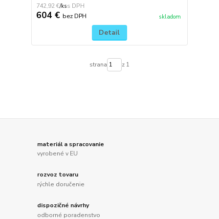
742,92 €
/
ks
604 €
bez DPH
skladom
Detail
strana
z 1
materiál a spracovanie
vyrobené v EU
rozvoz tovaru
rýchle doručenie
dispozičné návrhy
odborné poradenstvo