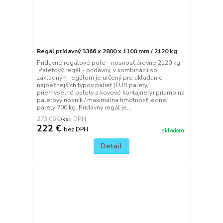
Regál prídavný 3366 x 2800 x 1100 mm / 2120 kg
Prídavné regálové pole - nosnosť úrovne 2120 kg
Paletový regál - prídavný, v kombinácií so
základným regálom je určený pre ukladanie
najbežnejších typov paliet (EUR palety,
priemyselné palety a kovové kontajnery) priamo na
paletový nosník / maximálna hmotnosť jednej
palety 700 kg. Prídavný regál je...
273,06 €
/
ks
222 €
bez DPH
skladom
Detail