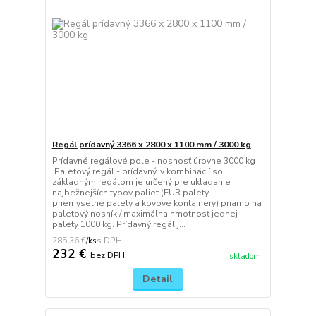
Regál prídavný 3366 x 2800 x 1100 mm / 3000 kg
Prídavné regálové pole - nosnosť úrovne 3000 kg
Paletový regál - prídavný, v kombinácií so
základným regálom je určený pre ukladanie
najbežnejších typov paliet (EUR palety,
priemyselné palety a kovové kontajnery) priamo na
paletový nosník / maximálna hmotnosť jednej
palety 1000 kg. Prídavný regál j...
285,36 €
/
ks
232 €
bez DPH
skladom
Detail