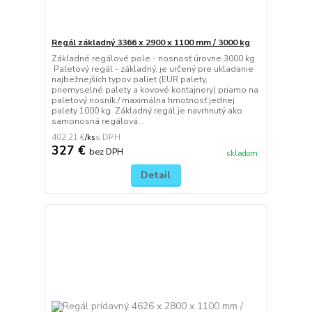
Regál základný 3366 x 2900 x 1100 mm / 3000 kg
Základné regálové pole - nosnosť úrovne 3000 kg
Paletový regál - základný, je určený pre ukladanie
najbežnejších typov paliet (EUR palety,
priemyselné palety a kovové kontajnery) priamo na
paletový nosník / maximálna hmotnosť jednej
palety 1000 kg. Základný regál je navrhnutý ako
samonosná regálová...
402,21 €
/
ks
327 €
bez DPH
skladom
Detail