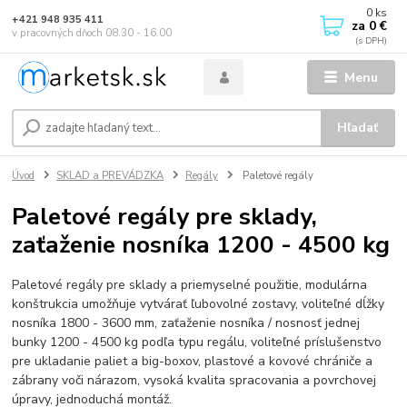
0
ks
+421 948 935 411
za
0 €
v pracovných dňoch 08.30 - 16.00
Menu
Hľadať
Úvod
SKLAD a PREVÁDZKA
Regály
Paletové regály
Paletové regály pre sklady,
zaťaženie nosníka 1200 - 4500 kg
Paletové regály pre sklady a priemyselné použitie, modulárna
konštrukcia umožňuje vytvárať ľubovolné zostavy, voliteľné dĺžky
nosníka 1800 - 3600 mm, zaťaženie nosníka / nosnosť jednej
bunky 1200 - 4500 kg podľa typu regálu, voliteľné príslušenstvo
pre ukladanie paliet a big-boxov, plastové a kovové chrániče a
zábrany voči nárazom, vysoká kvalita spracovania a povrchovej
úpravy, jednoduchá montáž.