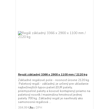
Regál základný 3366 x 2900 x 1100 mm / 2120 kg
Základné regálové pole - nosnosť úrovne 2120 kg
Paletový regál - základný, je určený pre ukladanie
najbežnejších typov paliet (EUR palety,
priemyselné palety a kovové kontajnery) priamo na
paletový nosník / maximálna hmotnosť jednej
palety 700 kg. Základný regál je navrhnutý ako
samonosná regálová ...
384,99 €
/
ks