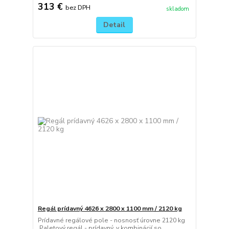
313 €
bez DPH
skladom
Detail
Regál prídavný 4626 x 2800 x 1100 mm / 2120 kg
Prídavné regálové pole - nosnosť úrovne 2120 kg
Paletový regál - prídavný, v kombinácií so