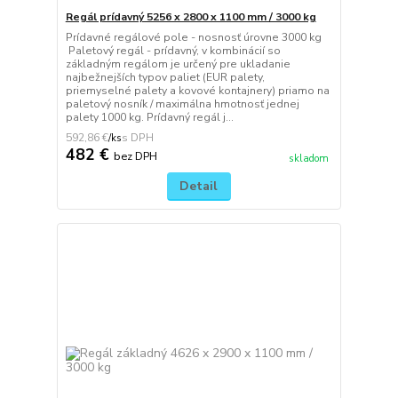
Regál prídavný 5256 x 2800 x 1100 mm / 3000 kg
Prídavné regálové pole - nosnosť úrovne 3000 kg
Paletový regál - prídavný, v kombinácií so
základným regálom je určený pre ukladanie
najbežnejších typov paliet (EUR palety,
priemyselné palety a kovové kontajnery) priamo na
paletový nosník / maximálna hmotnosť jednej
palety 1000 kg. Prídavný regál j...
592,86 €
/
ks
482 €
bez DPH
skladom
Detail