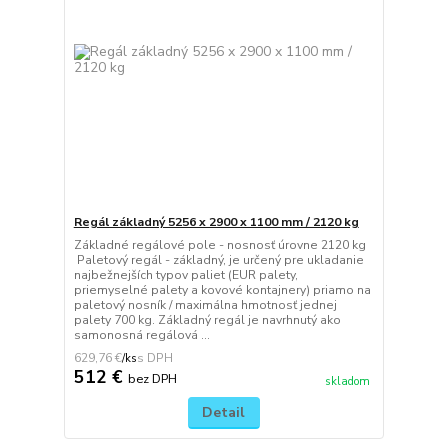
Regál základný 5256 x 2900 x 1100 mm / 2120 kg
Základné regálové pole - nosnosť úrovne 2120 kg
Paletový regál - základný, je určený pre ukladanie
najbežnejších typov paliet (EUR palety,
priemyselné palety a kovové kontajnery) priamo na
paletový nosník / maximálna hmotnosť jednej
palety 700 kg. Základný regál je navrhnutý ako
samonosná regálová ...
629,76 €
/
ks
512 €
bez DPH
skladom
Detail