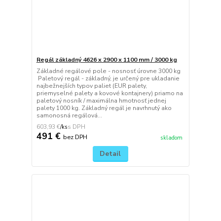
Regál základný 4626 x 2900 x 1100 mm / 3000 kg
Základné regálové pole - nosnosť úrovne 3000 kg
Paletový regál - základný, je určený pre ukladanie
najbežnejších typov paliet (EUR palety,
priemyselné palety a kovové kontajnery) priamo na
paletový nosník / maximálna hmotnosť jednej
palety 1000 kg. Základný regál je navrhnutý ako
samonosná regálová...
603,93 €
/
ks
491 €
bez DPH
skladom
Detail