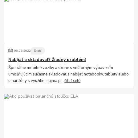
08
.
05
.
2022
Škola
Nabíjať a skladovať? Žiadny problém!
Špeciálne mobilné vozíky a skrine s vnútorným vybavením
umožňujúcim súčasne skladovať a nabíjať notebooky, tablety alebo
smartfóny s využitím najmä p...
čítať celé