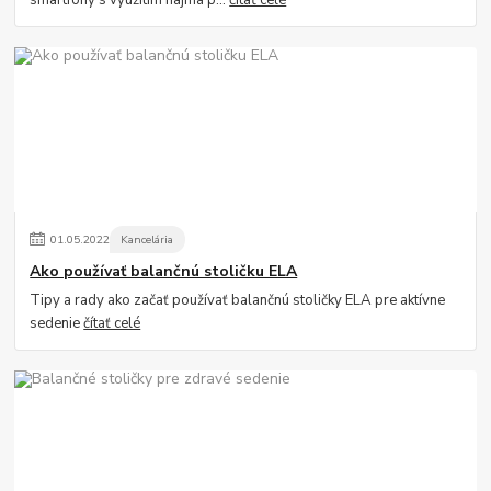
smartfóny s využitím najmä p...
čítať celé
01
.
05
.
2022
Kancelária
Ako používať balančnú stoličku ELA
Tipy a rady ako začať používať balančnú stoličky ELA pre aktívne
sedenie
čítať celé