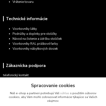
Vrátenie tovaru
Technické informácie
Vzorkovníky látky
Podrúčky a doplnky pre stoličky
Návod na čistenie a údržbu stoličiek
Vzorkovníky RAL práškové farby
Vzorkovníky nábytkových dosiek
Zákaznícka podpora
telefonický kontakt
+421 948 935 411
Spracovanie cookies
v pracovných dňoch 08.30 - 16.00
Náš e-shop a partneri potrebujú Váš
súhlas
s použitím súborov
obchod@marketsk.sk
cookies, aby Vám mohli zobrazovať informácie týkajúce sa Vašich
záujmov.