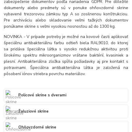
zabezpečenie dokumentov podľa nariadenia GDPR. Pre dôležité
dokumenty alebo predmety sú v ponuke ohňovzdorné skrine
vybavené trezorovou zámkou typ A so zosilnenou konštrukciou.
Pre archiváciu alebo skladovanie veľmi tažkých dokumentov
ponúkame skrine s veľmi vysokou nosnosťou až do 1300 kg.
NOVINKA - V prípade potreby je možné na kovové časti aplikovať
špeciálnu antibakteriálnu farbu odtieň biela RAL9010, do ktorej
sa pridáva špeciálna látka s vysoko redukčnou aktivitou proti
širokému spektru mikroorganizmov vrátane baktérií, kvasiniek a
plesní. Antibakteriálna zložka spĺňa požiadavky aj pre kontakt s
potravinami. Špeciálna antibakteriálna látka je založená na
pôsobení iónov striebra povrchu materiálov.
Policové skrine s dverami
Žaluziové skrine
Ohňovzdorné skrine