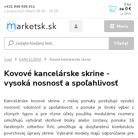
0
ks
+421 948 935 411
za
0 €
v pracovných dňoch 08.30 - 16.00
Menu
Hľadať
Úvod
KANCELÁRIA
Kovové kancelárske skrine
Kovové kancelárske skrine -
vysoká nosnosť a spoľahlivosť
Kancelárske kovové skrine z našej ponuky poskytujú vysokú
nosnosť, odolnosť a spoľahlivosť, v ponuke je široký výber z
rôznych typov a pre rôzne účely použitia, modulárne rozmery
umožňujú vytvárať skriňové bloky alebo zostavy, ponuka 16
farebných odtieňov RAL umožňuje aj dvojfarebnú kombináciu
povrchovej úpravy skrine. Vybrané modely majú odporúčanie pre