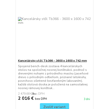
Kancelársky stôl Tb366 - 3600 x 1600 x 742 mm
Spojená bench-desk zostava 4 kancelárskych
stolov na spoločnej nosnej konštrukcii, podnož s
drevenými nohami z prírodného masívu (jaseňové
drevo s prírodným odtieňom, priznané letokruhy,
povrchovo ošetrené bezfarebným lakovaním),
každá stolová doska je položená na samostatnej
nosnej rámovej konštruk...
2 479,68 €
/
ks
2 016 €
bez DPH
3 dni
Zvoliť variant