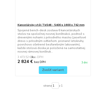
Kancelársky stôl Tb546 - 5400 x 1600 x 742 mm
Spojená bench-desk zostava 6 kancelárskych
stolov na spoločnej nosnej konštrukcii, podnož s
drevenými nohami z prírodného masívu (jaseňové
drevo s prírodným odtieňom, priznané letokruhy,
povrchovo ošetrené bezfarebným lakovaním),
každá stolová doska je položená na samostatnej
nosnej rámovej konštruk...
3 473,52 €
/
ks
2 824 €
bez DPH
3 dni
Zvoliť variant
strana
z 1