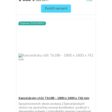
3 dni
Zvoliť variant
Doprava ZADARMO
Kancelársky stôl Tb186 - 1800 x 1600 x 742 mm
Spojená bench-desk zostava 2 kancelárskych
stolov na spoločnej nosnej konštrukcii, podnož s
drevenými nohami z prírodného masívu (jaseňové