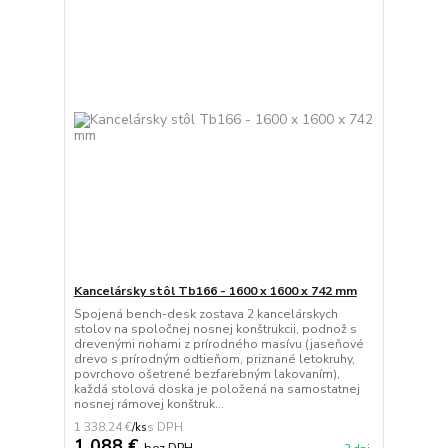
Kancelársky stôl Tb166 - 1600 x 1600 x 742 mm
Spojená bench-desk zostava 2 kancelárskych
stolov na spoločnej nosnej konštrukcii, podnož s
drevenými nohami z prírodného masívu (jaseňové
drevo s prírodným odtieňom, priznané letokruhy,
povrchovo ošetrené bezfarebným lakovaním),
každá stolová doska je položená na samostatnej
nosnej rámovej konštruk...
1 338,24 €
/
ks
1 088 €
bez DPH