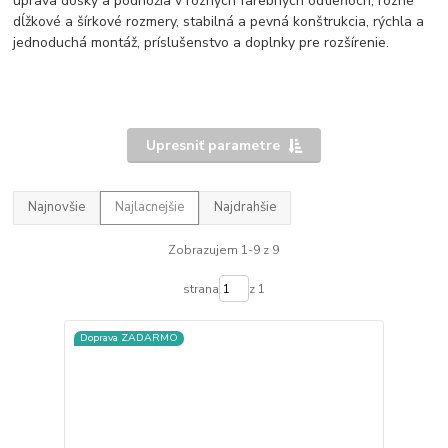
úprava dosky a podnožia v rôznych farebných odtieňoch, rôzne
dĺžkové a šírkové rozmery, stabilná a pevná konštrukcia, rýchla a
jednoduchá montáž, príslušenstvo a doplnky pre rozšírenie.
Upresniť parametre
Najnovšie
Najlacnejšie
Najdrahšie
Zobrazujem 1-9 z 9
strana
z 1
Doprava ZADARMO