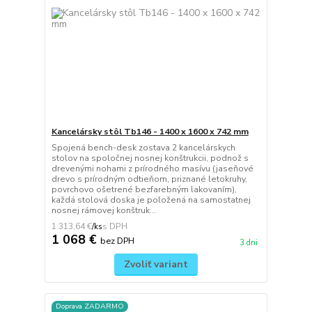
Kancelársky stôl Tb146 - 1400 x 1600 x 742 mm
Spojená bench-desk zostava 2 kancelárskych
stolov na spoločnej nosnej konštrukcii, podnož s
drevenými nohami z prírodného masívu (jaseňové
drevo s prírodným odtieňom, priznané letokruhy,
povrchovo ošetrené bezfarebným lakovaním),
každá stolová doska je položená na samostatnej
nosnej rámovej konštruk...
1 313,64 €
/
ks
1 068 €
bez DPH
3 dni
Zvoliť variant
Doprava ZADARMO