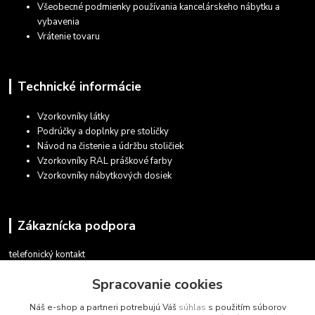
Všeobecné podmienky používania kancelárskeho nábytku a
vybavenia
Vrátenie tovaru
Technické informácie
Vzorkovníky látky
Podrúčky a doplnky pre stoličky
Návod na čistenie a údržbu stoličiek
Vzorkovníky RAL práškové farby
Vzorkovníky nábytkových dosiek
Zákaznícka podpora
telefonický kontakt
+421 948 935 411
Spracovanie cookies
v pracovných dňoch 08.30 - 16.00
Náš e-shop a partneri potrebujú Váš
súhlas
s použitím súborov
obchod@marketsk.sk