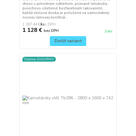
drevo s prírodným odtieňom, priznané letokruhy,
povrchovo ošetrené bezfarebným lakovaním),
každá stolová doska je položená na samostatnej
nosnej rámovej konštruk...
1 387,44 €
/
ks
1 128 €
bez DPH
3 dni
Zvoliť variant
Doprava ZADARMO