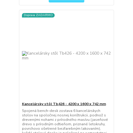
Doprava ZADARMO
Kancelársky stôl Tb426 - 4200 x 1600 x 742 mm
Spojená bench-desk zostava 6 kancelárskych
stolov na spoločnej nosnej konštrukcii, podnož s
drevenými nohami z prírodného masívu (jaseňové
drevo s prírodným odtieňom, priznané letokruhy,
povrchovo ošetrené bezfarebným lakovaním),