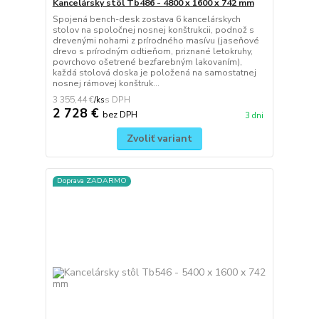
Kancelársky stôl Tb486 - 4800 x 1600 x 742 mm
Spojená bench-desk zostava 6 kancelárskych
stolov na spoločnej nosnej konštrukcii, podnož s
drevenými nohami z prírodného masívu (jaseňové
drevo s prírodným odtieňom, priznané letokruhy,
povrchovo ošetrené bezfarebným lakovaním),
každá stolová doska je položená na samostatnej
nosnej rámovej konštruk...
3 355,44 €
/
ks
2 728 €
bez DPH
3 dni
Zvoliť variant
Doprava ZADARMO