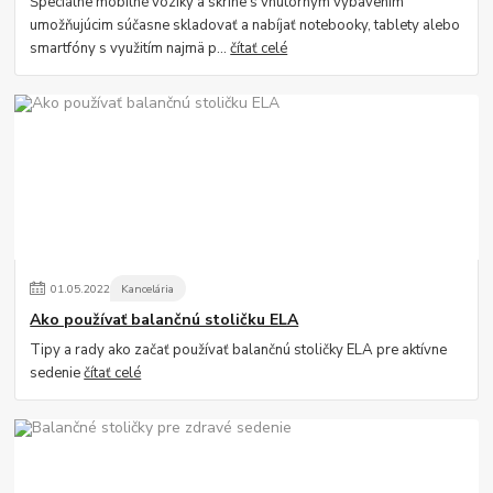
Špeciálne mobilné vozíky a skrine s vnútorným vybavením
umožňujúcim súčasne skladovať a nabíjať notebooky, tablety alebo
smartfóny s využitím najmä p...
čítať celé
01
.
05
.
2022
Kancelária
Ako používať balančnú stoličku ELA
Tipy a rady ako začať používať balančnú stoličky ELA pre aktívne
sedenie
čítať celé