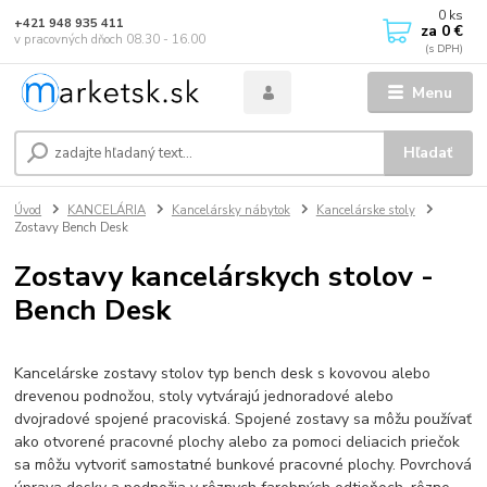
0
ks
+421 948 935 411
za
0 €
v pracovných dňoch 08.30 - 16.00
Menu
Hľadať
Úvod
KANCELÁRIA
Kancelársky nábytok
Kancelárske stoly
Zostavy Bench Desk
Zostavy kancelárskych stolov -
Bench Desk
Kancelárske zostavy stolov typ bench desk s kovovou alebo
drevenou podnožou, stoly vytvárajú jednoradové alebo
dvojradové spojené pracoviská. Spojené zostavy sa môžu používať
ako otvorené pracovné plochy alebo za pomoci deliacich priečok
sa môžu vytvoriť samostatné bunkové pracovné plochy. Povrchová