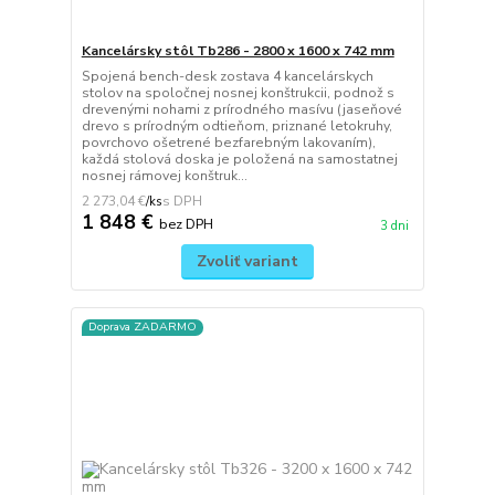
Kancelársky stôl Tb286 - 2800 x 1600 x 742 mm
Spojená bench-desk zostava 4 kancelárskych
stolov na spoločnej nosnej konštrukcii, podnož s
drevenými nohami z prírodného masívu (jaseňové
drevo s prírodným odtieňom, priznané letokruhy,
povrchovo ošetrené bezfarebným lakovaním),
každá stolová doska je položená na samostatnej
nosnej rámovej konštruk...
2 273,04 €
/
ks
1 848 €
bez DPH
3 dni
Zvoliť variant
Doprava ZADARMO