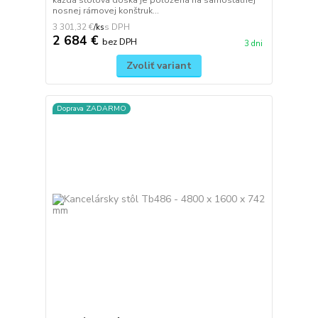
každá stolová doska je položená na samostatnej
nosnej rámovej konštruk...
3 301,32 €
/
ks
2 684 €
bez DPH
3 dni
Zvoliť variant
Doprava ZADARMO