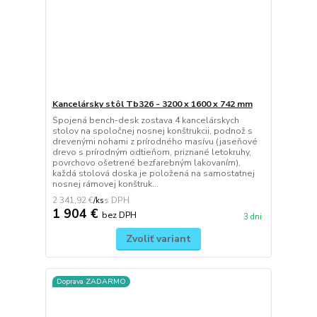
Kancelársky stôl Tb326 - 3200 x 1600 x 742 mm
Spojená bench-desk zostava 4 kancelárskych
stolov na spoločnej nosnej konštrukcii, podnož s
drevenými nohami z prírodného masívu (jaseňové
drevo s prírodným odtieňom, priznané letokruhy,
povrchovo ošetrené bezfarebným lakovaním),
každá stolová doska je položená na samostatnej
nosnej rámovej konštruk...
2 341,92 €
/
ks
1 904 €
bez DPH
3 dni
Zvoliť variant
Doprava ZADARMO