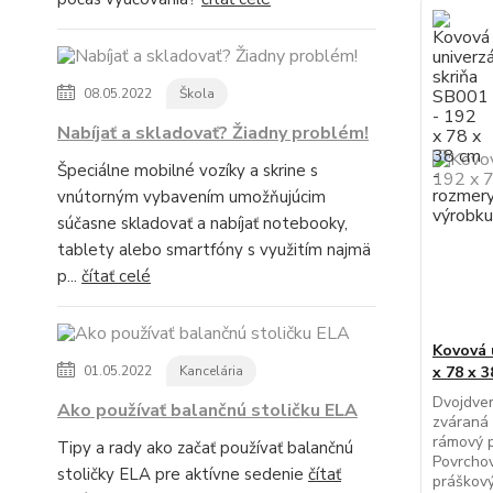
08.05.2022
Škola
Nabíjať a skladovať? Žiadny problém!
Špeciálne mobilné vozíky a skrine s
vnútorným vybavením umožňujúcim
súčasne skladovať a nabíjať notebooky,
tablety alebo smartfóny s využitím najmä
p...
čítať celé
Kovová 
01.05.2022
Kancelária
x 78 x 
Dvojdver
Ako používať balančnú stoličku ELA
zváraná 
rámový p
Tipy a rady ako začať používať balančnú
Povrcho
stoličky ELA pre aktívne sedenie
čítať
práškov