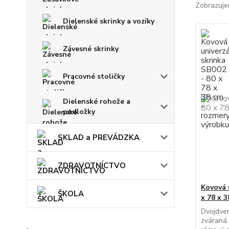
Zobrazuje
Dielenské skrinky a vozíky
Závesné skrinky
Pracovné stoličky
Dielenské rohože a
podložky
SKLAD a PREVÁDZKA
ZDRAVOTNÍCTVO
Kovová 
ŠKOLA
x 78 x 
Dvojdver
zváraná 