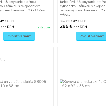
AL. Uzamykanie otočnou
farieb RAL. Uzamykanie otočn
ckou zámkou s dvojbodovým
cylindrickou zámkou s dvojbo
ým mechanizmom, 2 ks kľúčov.
rozvorovým mechanizmom, 2 ks
Výba...
€
/
ks
362,85 €
/
ks
€
295 €
bez DPH
bez DPH
skladom
Zvoliť variant
Zvoliť variant