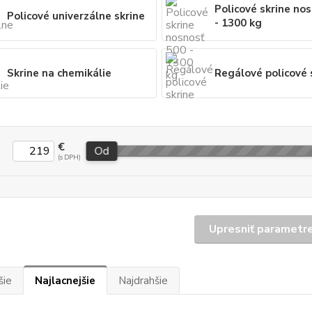
Policové skrine no
Policové univerzálne skrine
- 1300 kg
Skrine na chemikálie
Regálové policové 
€
Od
Upresniť parametr
šie
Najlacnejšie
Najdrahšie