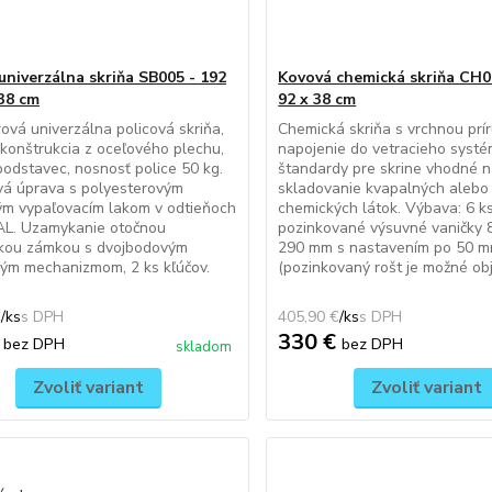
univerzálna skriňa SB005 - 192
Kovová chemická skriňa CH0
 38 cm
92 x 38 cm
ová univerzálna policová skriňa,
Chemická skriňa s vrchnou prí
konštrukcia z oceľového plechu,
napojenie do vetracieho syst
odstavec, nosnosť police 50 kg.
štandardy pre skrine vhodné 
vá úprava s polyesterovým
skladovanie kvapalných alebo
ým vypaľovacím lakom v odtieňoch
chemických látok. Výbava: 6 k
AL. Uzamykanie otočnou
pozinkované výsuvné vaničky 
ckou zámkou s dvojbodovým
290 mm s nastavením po 50 mm
ým mechanizmom, 2 ks kľúčov.
(pozinkovaný rošt je možné obj
€
/
ks
405,90 €
/
ks
€
330 €
bez DPH
bez DPH
skladom
Zvoliť variant
Zvoliť variant