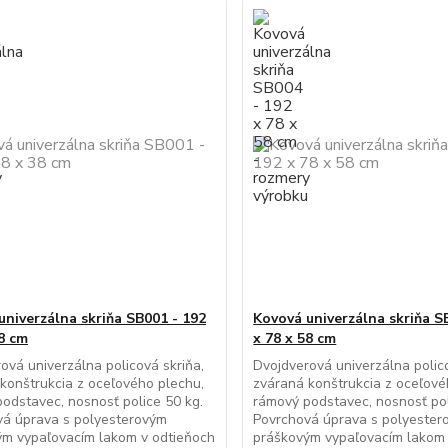
univerzálna skriňa SB001 - 192
Kovová univerzálna skriňa S
38 cm
x 78 x 58 cm
ová univerzálna policová skriňa,
Dvojdverová univerzálna polico
konštrukcia z oceľového plechu,
zváraná konštrukcia z oceľové
odstavec, nosnosť police 50 kg.
rámový podstavec, nosnosť pol
vá úprava s polyesterovým
Povrchová úprava s polyester
ým vypaľovacím lakom v odtieňoch
práškovým vypaľovacím lakom 