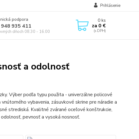
Prihlásenie
onická podpora
0
ks
za
0 €
 948 935 411
ovných dňoch 08.30 - 16.00
snosť a odolnosť
ky. Výber podľa typu použita - univerzálne policové
h vnútorného vybavenia, zásuvkové skrine pre náradie a
sné strediská. Kvalitné zvárané oceľové konštrukcie,
 odolnosť, pevnosť a vysoká nosnosť.