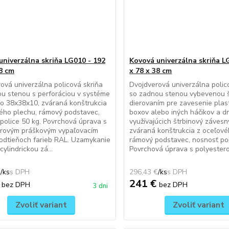
univerzálna skriňa LG010 - 192
Kovová univerzálna skriňa L
38 cm
x 78 x 38 cm
ová univerzálna policová skriňa
Dvojdverová univerzálna polic
u stenou s perforáciou v systéme
so zadnou stenou vybevenou 
o 38x38x10, zváraná konštrukcia
dierovaním pre zavesenie pla
ého plechu, rámový podstavec,
boxov alebo iných háčikov a d
police 50 kg. Povrchová úprava s
využívajúcich štrbinový závesn
erovým práškovým vypaľovacím
zváraná konštrukcia z oceľové
odtieňoch farieb RAL. Uzamykanie
rámový podstavec, nosnosť pol
ylindrickou zá...
Povrchová úprava s polyestero.
€
/
ks
296,43 €
/
ks
€
241 €
bez DPH
bez DPH
3 dni
Zvoliť variant
Zvoliť variant