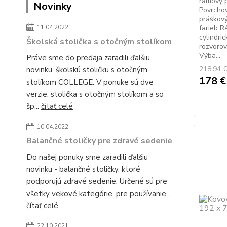
rámový p
Novinky
Povrcho
práškov
11.04.2022
farieb R
cylindri
Školská stolička s otočným stolíkom
rozvorov
Výba...
Práve sme do predaja zaradili ďalšiu
218,94 
novinku, školskú stoličku s otočným
178 
stolíkom COLLEGE. V ponuke sú dve
verzie, stolička s otočným stolíkom a so
šp...
čítať celé
10.04.2022
Balančné stoličky pre zdravé sedenie
Do našej ponuky sme zaradili ďalšiu
novinku - balančné stoličky, ktoré
podporujú zdravé sedenie. Určené sú pre
všetky vekové kategórie, pre používanie...
čítať celé
22.10.2021