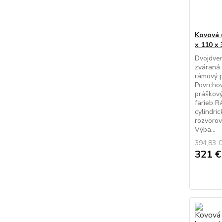
Kovová 
x 110 x
Dvojdver
zváraná 
rámový p
Povrcho
práškov
farieb R
cylindri
rozvorov
Výba...
394,83 
321 