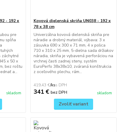
92 - 192 x
Kovová dielenská skriňa UN038 - 192 x
78 x 38 cm
rubou pre
Univerzálna kovová dielenská skriňa pre
ému spĺňa
náradie a drobný materiál, výbava: 3 x
na
zásuvka 690 x 300 x 71 mm, 4 x polica
 tuhých
710 x 310 x 25 mm, 5-dielna sada držiakov
s záchytné
náradia, skriňa je vybavená perforáciou na
845 x 50 x
vrchnej časti zadnej steny, systém
, bez roštu
EuroPerfo 38x38x10, zváraná konštrukcia
ednať a...
z oceľového plechu, rám...
419,43 €
/
ks
341 €
bez DPH
skladom
skladom
Zvoliť variant