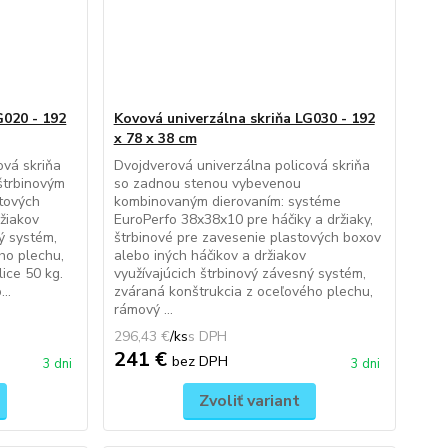
G020 - 192
Kovová univerzálna skriňa LG030 - 192
x 78 x 38 cm
ová skriňa
Dvojdverová univerzálna policová skriňa
štrbinovým
so zadnou stenou vybevenou
stových
kombinovaným dierovaním: systéme
ržiakov
EuroPerfo 38x38x10 pre háčiky a držiaky,
ý systém,
štrbinové pre zavesenie plastových boxov
ho plechu,
alebo iných háčikov a držiakov
ice 50 kg.
využívajúcich štrbinový závesný systém,
..
zváraná konštrukcia z oceľového plechu,
rámový ...
296,43 €
/
ks
241 €
bez DPH
3 dni
3 dni
Zvoliť variant