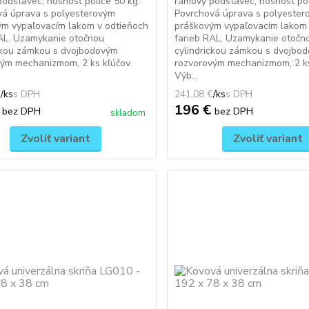
odstavec, nosnosť police 50 kg.
rámový podstavec, nosnosť pol
vá úprava s polyesterovým
Povrchová úprava s polyester
ým vypaľovacím lakom v odtieňoch
práškovým vypaľovacím lakom 
AL. Uzamykanie otočnou
farieb RAL. Uzamykanie otočn
ckou zámkou s dvojbodovým
cylindrickou zámkou s dvojbo
ým mechanizmom, 2 ks kľúčov.
rozvorovým mechanizmom, 2 ks
Výb...
€
/
ks
241,08 €
/
ks
€
196 €
bez DPH
bez DPH
skladom
Zvoliť variant
Zvoliť variant