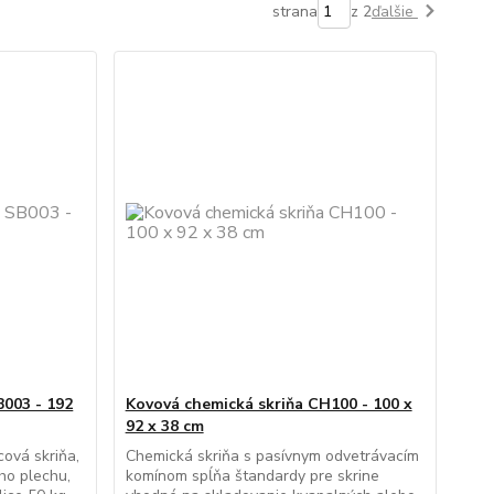
strana
z 2
ďalšie
B003 - 192
Kovová chemická skriňa CH100 - 100 x
92 x 38 cm
cová skriňa,
Chemická skriňa s pasívnym odvetrávacím
ho plechu,
komínom spĺňa štandardy pre skrine