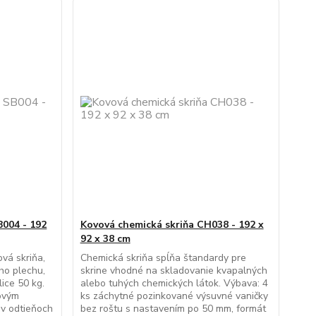
B004 - 192
Kovová chemická skriňa CH038 - 192 x
92 x 38 cm
vá skriňa,
Chemická skriňa spĺňa štandardy pre
ho plechu,
skrine vhodné na skladovanie kvapalných
ice 50 kg.
alebo tuhých chemických látok. Výbava: 4
ovým
ks záchytné pozinkované výsuvné vaničky
v odtieňoch
bez roštu s nastavením po 50 mm, formát