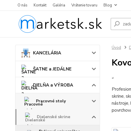
O nás
Kontakt
Galéria
Vrátenie tovaru
Blog
Úvod
KANCELÁRIA
Kovo
ŠATNE a JEDÁLNE
DIELŇA a VÝROBA
Profesion
skrine, s
Pracovné stoly
nástroje,
povrchov
Dielenské skrine