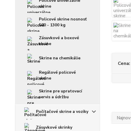
Policové univerzálne
skrine
Policové skrine nosnosť
500 - 1300 kg
Zásuvkové a boxové
skrine
Skrine na chemikálie
Cena:
Regálové policové
skrine
Skrine pre upratovací
servis a údržbu
Počítačové skrine a vozíky
Najnov
Zásuvkové skrinky