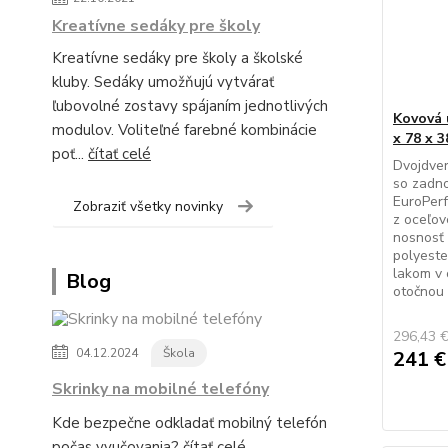
Kreatívne sedáky pre školy
Kreatívne sedáky pre školy a školské
kluby. Sedáky umožňujú vytvárať
ľubovolné zostavy spájaním jednotlivých
Kovová 
modulov. Voliteľné farebné kombinácie
x 78 x 
poť...
čítať celé
Dvojdver
so zadno
EuroPerf
Zobraziť všetky novinky
z oceľov
nosnosť 
polyest
lakom v 
Blog
otočnou c
296,43 
04.12.2024
Škola
241 
Skrinky na mobilné telefóny
Kde bezpečne odkladať mobilný telefón
počas vyučovania?
čítať celé