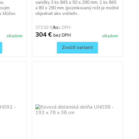
ou
vaničky 3 ks 845 x 50 x 290 mm, 1 ks 845
dovým
x 80 x 290 mm (pozinkovaný rošt je možné
 kľúčov.
objednať ako voliteľn...
373,92 €
/
ks
304 €
bez DPH
skladom
skladom
Zvoliť variant