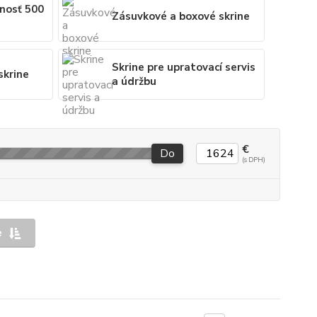
snosť 500
Zásuvkové a boxové skrine
Skrine pre upratovací servis
skrine
a údržbu
€
Do
e