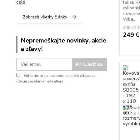
celé
farieb R
cylindri
rozvorov
Zobraziť všetky články
Výba...
306,27 
249 
Nepremeškajte novinky, akcie
a zľavy!
Prihlásiť sa
Súhlasím so
spracovaním osobných údajov
za
účelom zasielania newslettera.