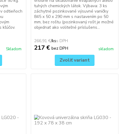
ice 50 kg.
vhodné na skladovanie kvapalných alebo
ovým
tuhých chemických látok. Výbava: 3 ks
v odtieňoch
záchytné pozinkované výsuvné vaničky
ou
845 x 50 x 290 mm s nastavením po 50
dovým
mm, bez roštu (pozinkovaný rošt je možné
 kľúčov.
objednať ako voliteľné príslušens...
266,91 €
/
ks
217 €
bez DPH
Skladom
skladom
Zvoliť variant