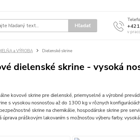
Telef
Hľadať
+421
v prac
DIELŇA a VÝROBA
Dielenské skrine
vé dielenské skrine - vysoká no
álne kovové skrine pre dielenské, priemyselné a výrobné prevádz
krine s vysokou nosnosťou až do 1300 kg v rôznych konfiguráciác
 bezpečnostné skrine na chemikálie, hospodárske skrine pre servi
á úprava práškovým lakovaním s možnosťou výberu farby, vysoká