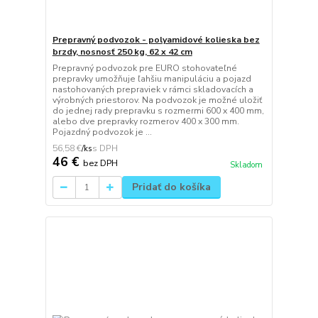
Prepravný podvozok - polyamidové kolieska bez
brzdy, nosnosť 250 kg, 62 x 42 cm
Prepravný podvozok pre EURO stohovateľné
prepravky umožňuje ľahšiu manipuláciu a pojazd
nastohovaných prepraviek v rámci skladovacích a
výrobných priestorov. Na podvozok je možné uložiť
do jednej rady prepravku s rozmermi 600 x 400 mm,
alebo dve prepravky rozmerov 400 x 300 mm.
Pojazdný podvozok je ...
56,58 €
/
ks
46 €
bez DPH
Skladom
Pridať do košíka