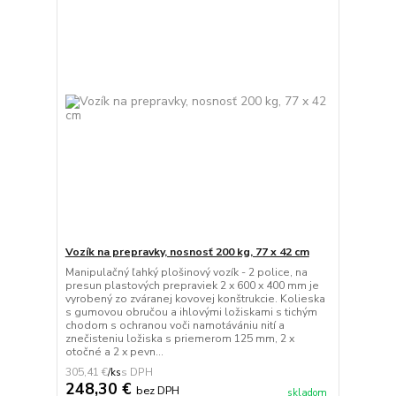
Vozík na prepravky, nosnosť 200 kg, 77 x 42 cm
Manipulačný ľahký plošinový vozík - 2 police, na
presun plastových prepraviek 2 x 600 x 400 mm je
vyrobený zo zváranej kovovej konštrukcie. Kolieska
s gumovou obručou a ihlovými ložiskami s tichým
chodom s ochranou voči namotávániu nití a
znečisteniu ložiska s priemerom 125 mm, 2 x
otočné a 2 x pevn...
305,41 €
/
ks
248,30 €
bez DPH
skladom