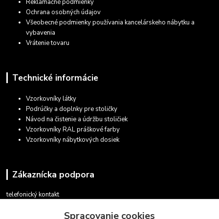
Reklamačné podmienky
Ochrana osobných údajov
Všeobecné podmienky používania kancelárskeho nábytku a
vybavenia
Vrátenie tovaru
Technické informácie
Vzorkovníky látky
Podrúčky a doplnky pre stoličky
Návod na čistenie a údržbu stoličiek
Vzorkovníky RAL práškové farby
Vzorkovníky nábytkových dosiek
Zákaznícka podpora
telefonický kontakt
+421 948 935 411
Spracovanie cookies
v pracovných dňoch 08.30 - 16.00