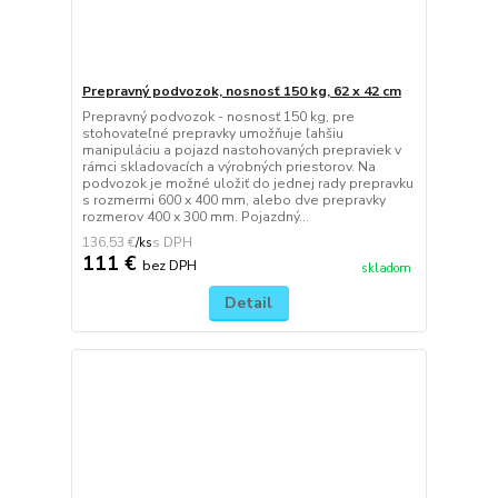
Prepravný podvozok, nosnosť 150 kg, 62 x 42 cm
Prepravný podvozok - nosnosť 150 kg, pre
stohovateľné prepravky umožňuje ľahšiu
manipuláciu a pojazd nastohovaných prepraviek v
rámci skladovacích a výrobných priestorov. Na
podvozok je možné uložiť do jednej rady prepravku
s rozmermi 600 x 400 mm, alebo dve prepravky
rozmerov 400 x 300 mm. Pojazdný...
136,53 €
/
ks
111 €
bez DPH
skladom
Detail