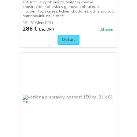
150 mm, je vyrobený zo zváranej kovovej
konštrukcie. Kolieska s gumovou obručou a
ihlovými ložiskami s tichým chodom s ochranou voči
namotávániu nití a zneč...
351,78 €
/
ks
286 €
bez DPH
skladom
Detail