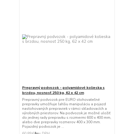
Prepravný podvozok - polyamidové kolieska s
brzdou, nosnosť 250 kg, 62 x 42 cm
Prepravný podvozok pre EURO stohovateľné
prepravky umožňuje ľahšiu manipuláciu a pojazd
nastohovaných prepraviek v rámci skladovacích a
výrobných priestorov. Na podvozok je možné uložiť
do jednej rady prepravku s rozmermi 600 x 400 mm,
alebo dve prepravky rozmerov 400 x 300 mm.
Pojazdný podvozok je ...
60,89 €
/
ks