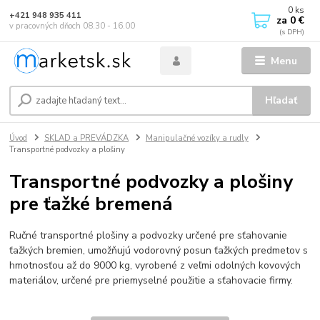
0
ks
+421 948 935 411
za
0 €
v pracovných dňoch 08.30 - 16.00
Menu
Hľadať
Úvod
SKLAD a PREVÁDZKA
Manipulačné vozíky a rudly
Transportné podvozky a plošiny
Transportné podvozky a plošiny
pre ťažké bremená
Ručné transportné plošiny a podvozky určené pre sťahovanie
ťažkých bremien, umožňujú vodorovný posun ťažkých predmetov s
hmotnosťou až do 9000 kg, vyrobené z veľmi odolných kovových
materiálov, určené pre priemyselné použitie a sťahovacie firmy.