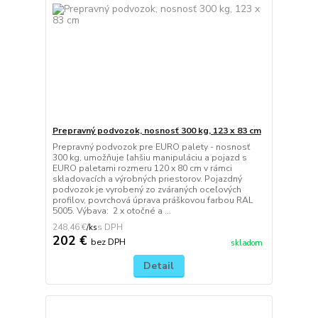
Prepravný podvozok, nosnosť 300 kg, 123 x 83 cm
Prepravný podvozok pre EURO palety - nosnosť
300 kg, umožňuje ľahšiu manipuláciu a pojazd s
EURO paletami rozmeru 120 x 80 cm v rámci
skladovacích a výrobných priestorov. Pojazdný
podvozok je vyrobený zo zváraných oceľových
profilov, povrchová úprava práškovou farbou RAL
5005. Výbava: 2 x otočné a ...
248,46 €
/
ks
202 €
bez DPH
skladom
Detail