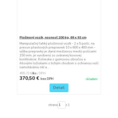
Plošinový vozík, nosnosť 200 kg, 69 x 93 cm
Manipulačný ľahký plošinový vozík - 2 x 5 políc, na
presun plastových prepraviek 10 x 600 x 400 mm -
výška prepravky je daná medzerou medzi policami
150 mm, je vyrobený zo zváranej kovovej
konštrukcie. Kolieska s gumovou obručou a
ihlovými ložiskami s tichým chodom s ochranou voči
namotávániu nití a...
455,72 €
/
ks
370,50 €
bez DPH
skladom
Detail
strana
z 1