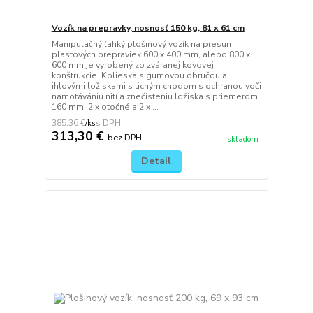
Vozík na prepravky, nosnosť 150 kg, 81 x 61 cm
Manipulačný ľahký plošinový vozík na presun
plastových prepraviek 600 x 400 mm, alebo 800 x
600 mm je vyrobený zo zváranej kovovej
konštrukcie. Kolieska s gumovou obručou a
ihlovými ložiskami s tichým chodom s ochranou voči
namotávániu nití a znečisteniu ložiska s priemerom
160 mm, 2 x otočné a 2 x ...
385,36 €
/
ks
313,30 €
bez DPH
skladom
Detail