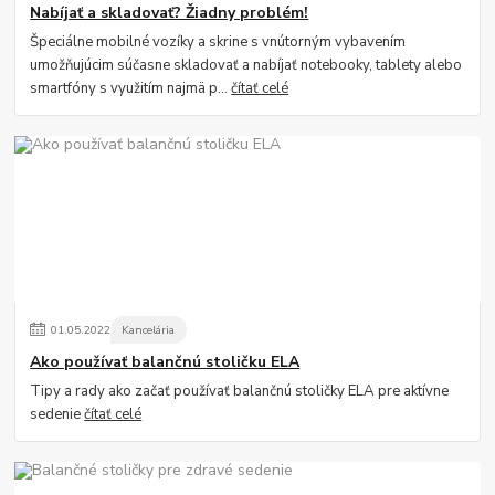
Nabíjať a skladovať? Žiadny problém!
Špeciálne mobilné vozíky a skrine s vnútorným vybavením
umožňujúcim súčasne skladovať a nabíjať notebooky, tablety alebo
smartfóny s využitím najmä p...
čítať celé
01
.
05
.
2022
Kancelária
Ako používať balančnú stoličku ELA
Tipy a rady ako začať používať balančnú stoličky ELA pre aktívne
sedenie
čítať celé