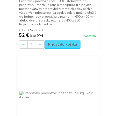
Prepravný podvozok pre EURO stohovateľné
prepravky umožňuje ľahšiu manipuláciu a pojazd
nastohovaných prepraviek v rámci skladovacích a
výrobných priestorov. Na podvozok je možné uložiť
do jednej rady prepravku s rozmermi 600 x 400 mm,
alebo dve prepravky rozmerov 400 x 300 mm.
Pojazdný podvozok je ...
63,96 €
/
ks
52 €
bez DPH
Skladom
Pridať do košíka