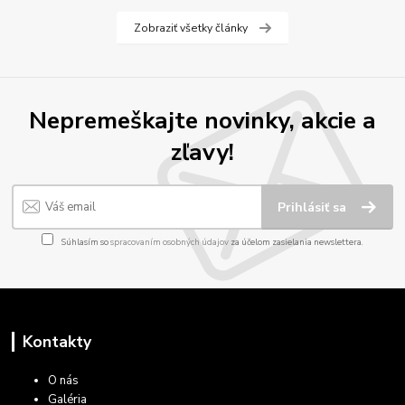
Zobraziť všetky články
Nepremeškajte novinky, akcie a
zľavy!
Prihlásiť sa
Súhlasím so
spracovaním osobných údajov
za účelom zasielania newslettera.
Kontakty
O nás
Galéria