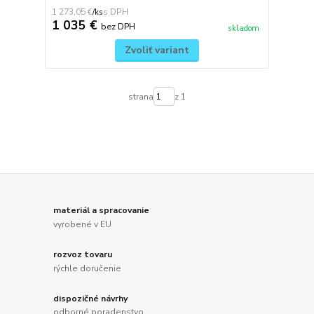
1 273,05 €
/
ks
1 035 €
bez DPH
skladom
Zvoliť variant
strana
z 1
materiál a spracovanie
vyrobené v EU
rozvoz tovaru
rýchle doručenie
dispozičné návrhy
odborné poradenstvo