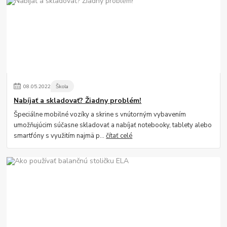
08
.
05
.
2022
Škola
Nabíjať a skladovať? Žiadny problém!
Špeciálne mobilné vozíky a skrine s vnútorným vybavením
umožňujúcim súčasne skladovať a nabíjať notebooky, tablety alebo
smartfóny s využitím najmä p...
čítať celé