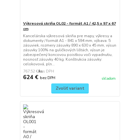
Výkresová skriňa OL02 - formát A1 / 42,5 x 97 x 67
cm
Kancelárska výkresová skriňa pre mapy, výkresy a
dokumenty / formát A1 - 841 x 594 mm, výbava: 5
zásuviek, rozmery zásuvky 890 x 630 x 45 mm, výsun
zásuvky 100% na guličkových lištách, výsun je
zabezpečený koncovou poistkou voči vypadnutiu,
nosnosť zásuvky 40 kg. Konštrukcia zásuvky:
celokovová, pln...
767,52 €
/
ks
624 €
bez DPH
skladom
Zvoliť variant