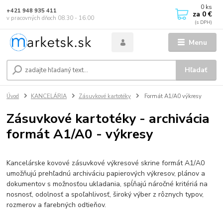
0
ks
+421 948 935 411
za
0 €
v pracovných dňoch 08.30 - 16.00
Menu
Hľadať
Úvod
KANCELÁRIA
Zásuvkové kartotéky
Formát A1/A0 výkresy
Zásuvkové kartotéky - archivácia
formát A1/A0 - výkresy
Kancelárske kovové zásuvkové výkresové skrine formát A1/A0
umožňujú prehľadnú archiváciu papierových výkresov, plánov a
dokumentov s možnosťou ukladania, spĺňajú náročné kritériá na
nosnosť, odolnosť a spoľahlivosť, široký výber z rôznych typov,
rozmerov a farebných odtieňov.