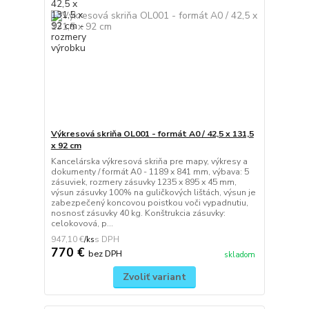
Výkresová skriňa OL001 - formát A0 / 42,5 x 131,5
x 92 cm
Kancelárska výkresová skriňa pre mapy, výkresy a
dokumenty / formát A0 - 1189 x 841 mm, výbava: 5
zásuviek, rozmery zásuvky 1235 x 895 x 45 mm,
výsun zásuvky 100% na guličkových lištách, výsun je
zabezpečený koncovou poistkou voči vypadnutiu,
nosnosť zásuvky 40 kg. Konštrukcia zásuvky:
celokovová, p...
947,10 €
/
ks
770 €
bez DPH
skladom
Zvoliť variant