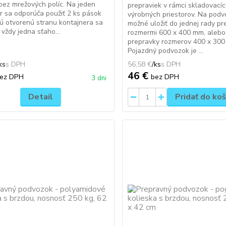
bez mrežových políc. Na jeden
prepraviek v rámci skladovacíc
r sa odporúča použiť 2 ks pások
výrobných priestorov. Na podv
ú otvorenú stranu kontajnera sa
možné uložiť do jednej rady pr
 vždy jedna sťaho...
rozmermi 600 x 400 mm, alebo
prepravky rozmerov 400 x 300
Pojazdný podvozok je ...
ks
56,58 €
/
ks
46 €
ez DPH
bez DPH
3 dni
Detail
Pridať do koš