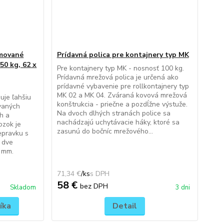
umované
Prídavná polica pre kontajnery typ MK
50 kg, 62 x
Pre kontajnery typ MK - nosnosť 100 kg.
Prídavná mrežová polica je určená ako
prídavné vybavenie pre rollkontajnery typ
O
MK 02 a MK 04. Zváraná kovová mrežová
uje ľahšiu
konštrukcia - priečne a pozdĺžne výstuže.
vaných
Na dvoch dlhých stranách police sa
h a
nachádzajú uchytávacie háky, ktoré sa
ozok je
zasunú do bočníc mrežového...
epravku s
 dve
 mm.
71,34 €
/
ks
58 €
bez DPH
Skladom
3 dni
íka
Detail