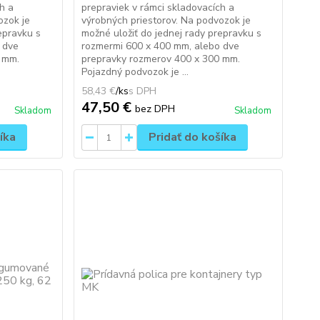
h a
prepraviek v rámci skladovacích a
ozok je
výrobných priestorov. Na podvozok je
epravku s
možné uložiť do jednej rady prepravku s
 dve
rozmermi 600 x 400 mm, alebo dve
 mm.
prepravky rozmerov 400 x 300 mm.
Pojazdný podvozok je ...
58,43 €
/
ks
47,50 €
bez DPH
Skladom
Skladom
íka
Pridať do košíka