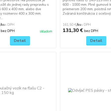
h priestorov. Na podvozok je
plynovú fľašu ∅ 140-229 mm a
ožiť do jednej rady prepravku s
600 - 1000 mm. Plné gumové k
i 600 x 400 mm, alebo dve
priemerom 200 mm, poistná ret
ky rozmerov 400 x 300 mm.
Zváraná konštrukcia z oceľovýc
..
€
/
ks
161,50 €
/
ks
€
131,30 €
bez DPH
bez DPH
skladom
Detail
Detail