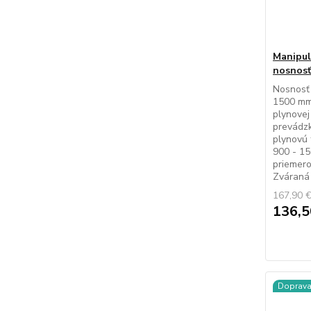
Manipul
nosnosť
Nosnosť 
1500 mm 
plynovej
prevádzk
plynovú
900 - 15
priemero
Zváraná 
167,90 
136,5
Doprav