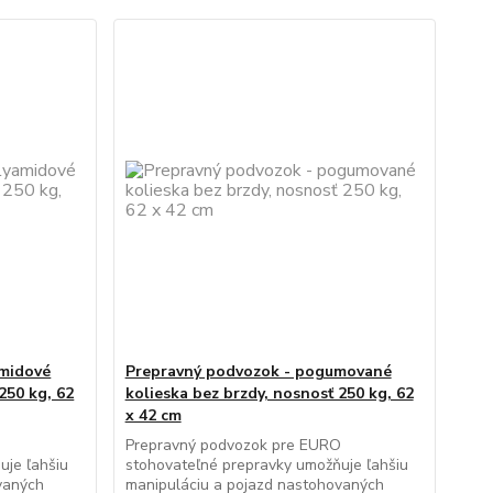
amidové
Prepravný podvozok - pogumované
250 kg, 62
kolieska bez brzdy, nosnosť 250 kg, 62
x 42 cm
O
Prepravný podvozok pre EURO
uje ľahšiu
stohovateľné prepravky umožňuje ľahšiu
vaných
manipuláciu a pojazd nastohovaných