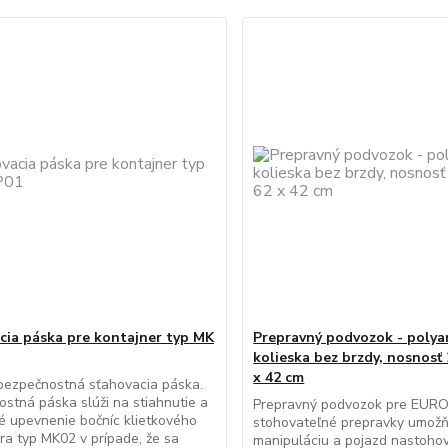
cia páska pre kontajner typ MK
Prepravný podvozok - poly
kolieska bez brzdy, nosnosť 
x 42 cm
bezpečnostná sťahovacia páska.
stná páska slúži na stiahnutie a
Prepravný podvozok pre EUR
 upevnenie bočníc klietkového
stohovateľné prepravky umožň
ra typ MK02 v prípade, že sa
manipuláciu a pojazd nastoho