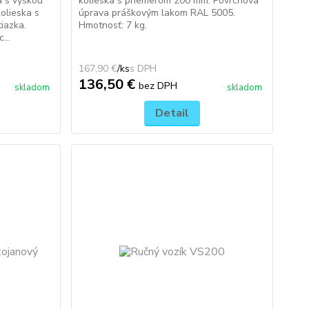
 s výškou
kolieska s priemerom 200 mm. Povrchová
olieska s
úprava práškovým lakom RAL 5005.
iazka.
Hmotnosť: 7 kg.
...
167,90 €
/
ks
136,50 €
bez DPH
skladom
skladom
Detail