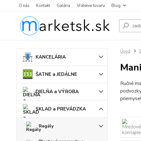
O nás
Kontakt
Galéria
Vrátenie tovaru
Blog
Úvod
KANCELÁRIA
Mani
ŠATNE a JEDÁLNE
Ručné man
podvozky,
DIELŇA a VÝROBA
priemysel
SKLAD a PREVÁDZKA
Regály