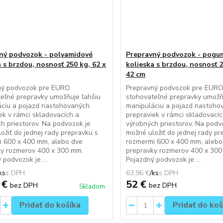
ný podvozok - polyamidové
Prepravný podvozok - pog
 s brzdou, nosnosť 250 kg, 62 x
kolieska s brzdou, nosnosť 2
42 cm
ný podvozok pre EURO
Prepravný podvozok pre EUR
eľné prepravky umožňuje ľahšiu
stohovateľné prepravky umožň
áciu a pojazd nastohovaných
manipuláciu a pojazd nastoho
ek v rámci skladovacích a
prepraviek v rámci skladovacíc
h priestorov. Na podvozok je
výrobných priestorov. Na podv
ožiť do jednej rady prepravku s
možné uložiť do jednej rady pr
i 600 x 400 mm, alebo dve
rozmermi 600 x 400 mm, alebo
ky rozmerov 400 x 300 mm.
prepravky rozmerov 400 x 300
 podvozok je ...
Pojazdný podvozok je ...
ks
63,96 €
/
ks
 €
52 €
bez DPH
bez DPH
Skladom
Pridať do košíka
Pridať do koš