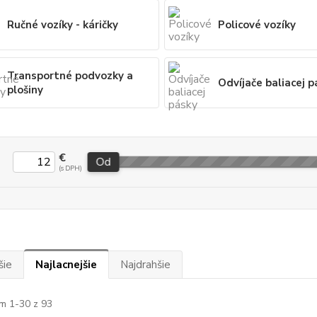
Ručné vozíky - káričky
Policové vozíky
Transportné podvozky a
Odvíjače baliacej p
plošiny
€
Od
šie
Najlacnejšie
Najdrahšie
m 1-30 z 93