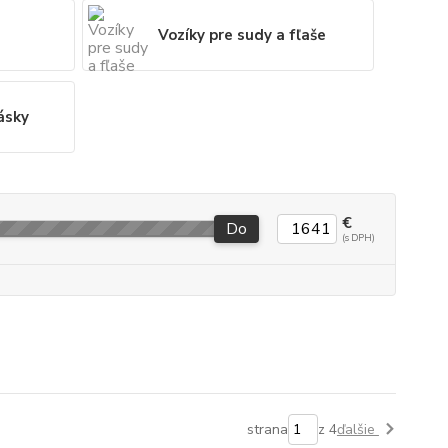
Vozíky pre sudy a fľaše
ásky
€
Do
strana
z 4
ďalšie