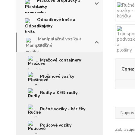
Plastové prepravky a
boxy
Odpadkové koše a
stojany
Manipulačné vozíky a
rudly
Mrežové kontajnery
Cena:
Plošinové vozíky
Rudly a KEG-rudly
Ručné vozíky - káričky
Najnov
Policové vozíky
Zobrazuje