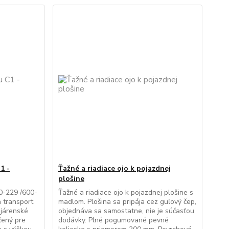
1 -
Ťažné a riadiace ojo k pojazdnej
plošine
0-229 /600-
Ťažné a riadiace ojo k pojazdnej plošine s
 transport
madlom. Plošina sa pripája cez guľový čep,
ojárenské
objednáva sa samostatne, nie je súčasťou
čený pre
dodávky. Plné pogumované pevné