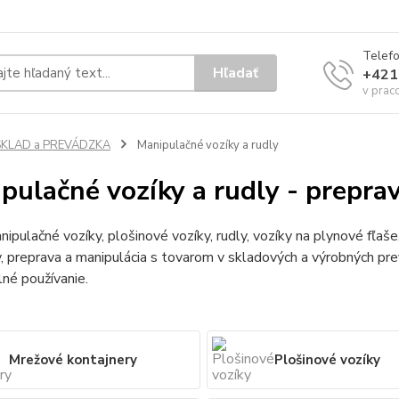
Telef
Hľadať
+421
v prac
SKLAD a PREVÁDZKA
Manipulačné vozíky a rudly
pulačné vozíky a rudly - prepra
ipulačné vozíky, plošinové vozíky, rudly, vozíky na plynové fľaše
 preprava a manipulácia s tovarom v skladových a výrobných pre
né používanie.
Mrežové kontajnery
Plošinové vozíky