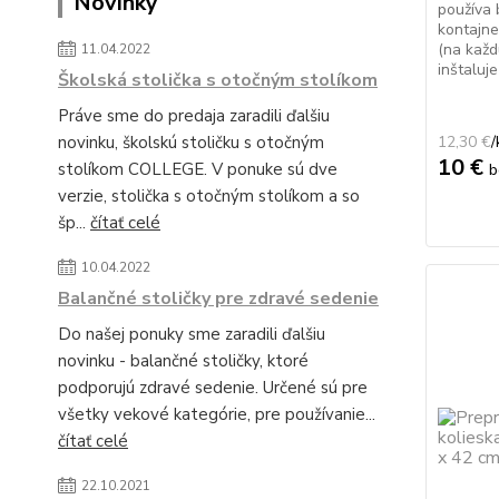
Novinky
používa 
kontajne
(na každ
11.04.2022
inštaluje
Školská stolička s otočným stolíkom
Práve sme do predaja zaradili ďalšiu
novinku, školskú stoličku s otočným
12,30 €
/
10 €
stolíkom COLLEGE. V ponuke sú dve
b
verzie, stolička s otočným stolíkom a so
šp...
čítať celé
10.04.2022
Balančné stoličky pre zdravé sedenie
Do našej ponuky sme zaradili ďalšiu
novinku - balančné stoličky, ktoré
podporujú zdravé sedenie. Určené sú pre
všetky vekové kategórie, pre používanie...
čítať celé
22.10.2021