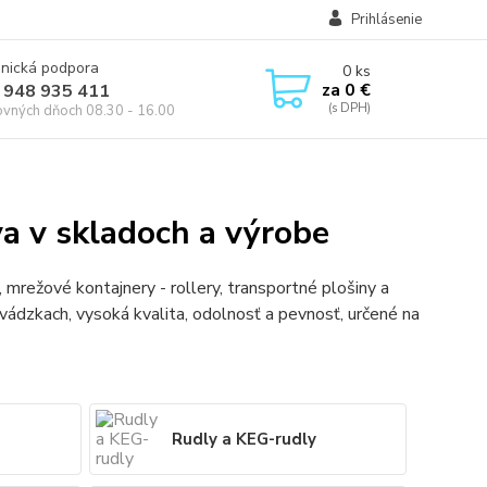
Prihlásenie
onická podpora
0
ks
za
0 €
 948 935 411
ovných dňoch 08.30 - 16.00
va v skladoch a výrobe
, mrežové kontajnery - rollery, transportné plošiny a
vádzkach, vysoká kvalita, odolnosť a pevnosť, určené na
Rudly a KEG-rudly