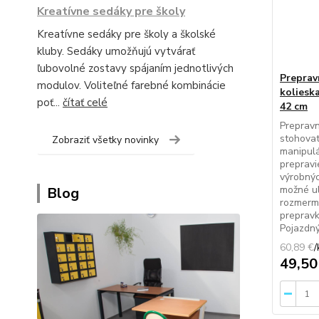
Kreatívne sedáky pre školy
Kreatívne sedáky pre školy a školské
kluby. Sedáky umožňujú vytvárať
ľubovolné zostavy spájaním jednotlivých
Preprav
modulov. Voliteľné farebné kombinácie
kolieska
poť...
čítať celé
42 cm
Preprav
stohovat
Zobraziť všetky novinky
manipul
prepravi
výrobnýc
možné ul
Blog
rozmerm
preprav
Pojazdný
60,89 €
/
49,50