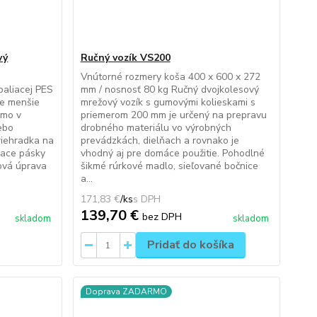
vý
Ručný vozík VS200
Vnútorné rozmery koša 400 x 600 x 272
baliacej PES
mm / nosnosť 80 kg Ručný dvojkolesový
re menšie
mrežový vozík s gumovými kolieskami s
amo v
priemerom 200 mm je určený na prepravu
ebo
drobného materiálu vo výrobných
riehradka na
prevádzkách, dielňach a rovnako je
iace pásky
vhodný aj pre domáce použitie. Pohodlné
ová úprava
šikmé rúrkové madlo, sieľované bočnice
a...
171,83 €
/
ks
139,70 €
bez DPH
skladom
skladom
Pridať do košíka
Doprava ZADARMO