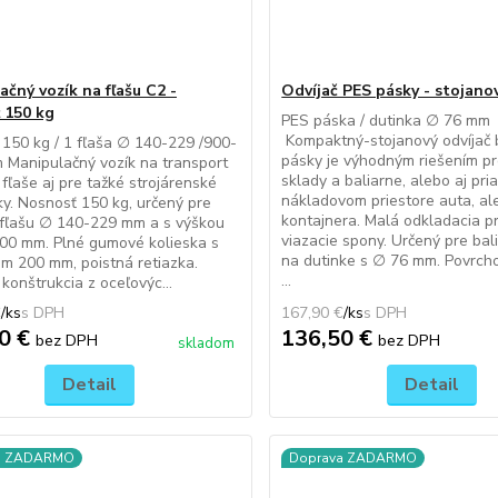
ačný vozík na fľašu C2 -
Odvíjač PES pásky - stojano
 150 kg
PES páska / dutinka ∅ 76 mm
Kompaktný-stojanový odvíjač 
150 kg / 1 fľaša ∅ 140-229 /900-
pásky je výhodným riešením p
Manipulačný vozík na transport
sklady a baliarne, alebo aj pri
 fľaše aj pre tažké strojárenské
nákladovom priestore auta, al
y. Nosnosť 150 kg, určený pre
kontajnera. Malá odkladacia p
 fľašu ∅ 140-229 mm a s výškou
viazacie spony. Určený pre bal
00 mm. Plné gumové kolieska s
na dutinke s ∅ 76 mm. Povrch
m 200 mm, poistná retiazka.
...
konštrukcia z oceľovýc...
€
/
ks
167,90 €
/
ks
0 €
136,50 €
bez DPH
bez DPH
skladom
Detail
Detail
a ZADARMO
Doprava ZADARMO