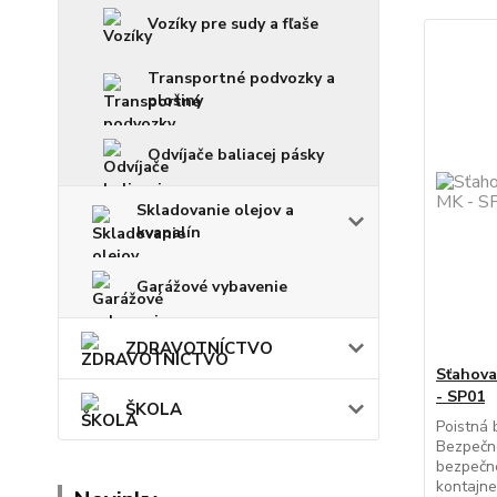
Vozíky pre sudy a fľaše
Transportné podvozky a
plošiny
Odvíjače baliacej pásky
Skladovanie olejov a
kvapalín
Garážové vybavenie
ZDRAVOTNÍCTVO
Sťahova
- SP01
ŠKOLA
Poistná 
Bezpečno
bezpečné
kontajne