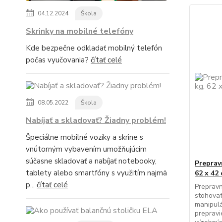
04.12.2024
Škola
Skrinky na mobilné telefóny
Kde bezpečne odkladať mobilný telefón
počas vyučovania?
čítať celé
08.05.2022
Škola
Nabíjať a skladovať? Žiadny problém!
Špeciálne mobilné vozíky a skrine s
vnútorným vybavením umožňujúcim
súčasne skladovať a nabíjať notebooky,
Preprav
tablety alebo smartfóny s využitím najmä
62 x 42
p...
čítať celé
Prepravn
stohovat
manipul
prepravi