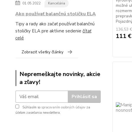
výrobnýc
01.05.2022
Kancelária
možné ul
rozmerm
Ako používať balančnú stoličku ELA
preprav
Pojazdný.
Tipy a rady ako začať používať balančnú
136,53 
stoličky ELA pre aktívne sedenie
čítať
111 
celé
Zobraziť všetky články
Nepremeškajte novinky, akcie
a zľavy!
Prihlásiť sa
Súhlasím so
spracovaním osobných údajov
za
účelom zasielania newslettera.