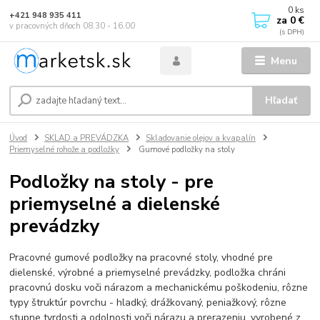
0
ks
+421 948 935 411
za
0 €
v pracovných dňoch 08.30 - 16.00
Menu
Hľadať
Úvod
SKLAD a PREVÁDZKA
Skladovanie olejov a kvapalín
Priemyselné rohože a podložky
Gumové podložky na stoly
Podložky na stoly - pre
priemyselné a dielenské
prevádzky
Pracovné gumové podložky na pracovné stoly, vhodné pre
dielenské, výrobné a priemyselné prevádzky, podložka chráni
pracovnú dosku voči nárazom a mechanickému poškodeniu, rôzne
typy štruktúr povrchu - hladký, drážkovaný, peniažkový, rôzne
stupne tvrdosti a odolnosti voči nárazu a prerazeniu, vyrobené z