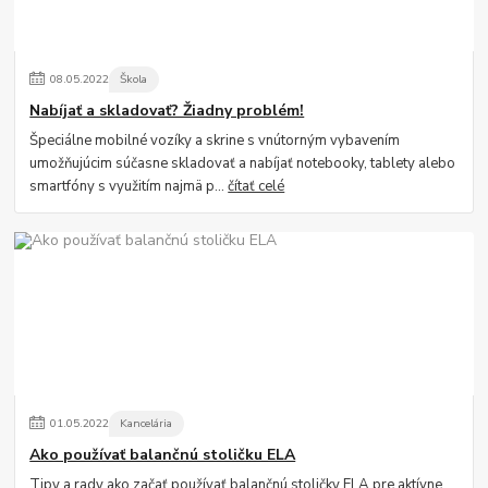
08
.
05
.
2022
Škola
Nabíjať a skladovať? Žiadny problém!
Špeciálne mobilné vozíky a skrine s vnútorným vybavením
umožňujúcim súčasne skladovať a nabíjať notebooky, tablety alebo
smartfóny s využitím najmä p...
čítať celé
01
.
05
.
2022
Kancelária
Ako používať balančnú stoličku ELA
Tipy a rady ako začať používať balančnú stoličky ELA pre aktívne