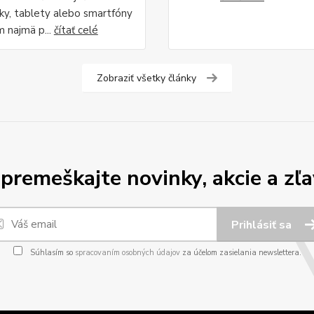
y, tablety alebo smartfóny
m najmä p...
čítať celé
Zobraziť všetky články
premeškajte novinky, akcie a zľa
Prihlásiť sa
Súhlasím so
spracovaním osobných údajov
za účelom zasielania newslettera.