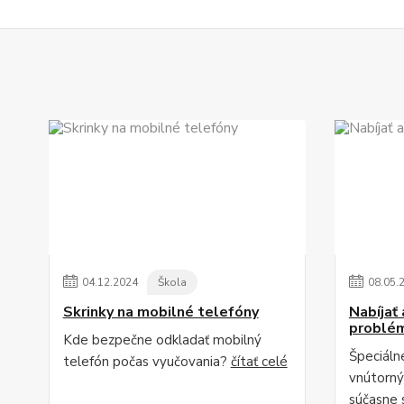
04
.
12
.
2024
Škola
08
.
05
.
Skrinky na mobilné telefóny
Nabíjať
problé
Kde bezpečne odkladať mobilný
Špeciálne
telefón počas vyučovania?
čítať celé
vnútorn
súčasne s