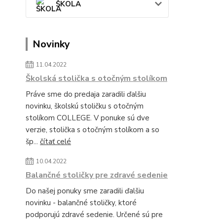
ŠKOLA
Novinky
11.04.2022
Školská stolička s otočným stolíkom
Práve sme do predaja zaradili ďalšiu
novinku, školskú stoličku s otočným
stolíkom COLLEGE. V ponuke sú dve
verzie, stolička s otočným stolíkom a so
šp...
čítať celé
10.04.2022
Balančné stoličky pre zdravé sedenie
Do našej ponuky sme zaradili ďalšiu
novinku - balančné stoličky, ktoré
podporujú zdravé sedenie. Určené sú pre