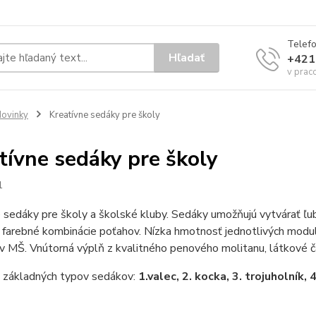
Telef
Hľadať
+421
v prac
ovinky
Kreatívne sedáky pre školy
tívne sedáky pre školy
1
 sedáky pre školy a školské kluby. Sedáky umožňujú vytvárať ľu
 farebné kombinácie poťahov. Nízka hmotnosť jednotlivých modu
v MŠ. Vnútorná výplň z kvalitného penového molitanu, látkové č
 základných typov sedákov:
1.
valec, 2. kocka, 3. trojuholník, 