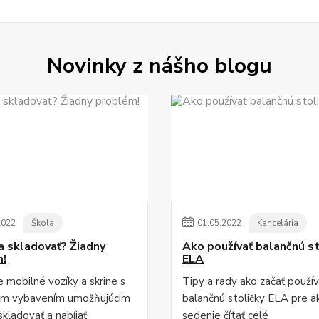
Novinky z nášho blogu
2022
Škola
01
.
05
.
2022
Kancelária
 a skladovať? Žiadny
Ako používať balančnú st
m!
ELA
 mobilné vozíky a skrine s
Tipy a rady ako začať použív
ým vybavením umožňujúcim
balančnú stoličky ELA pre a
kladovať a nabíjať
sedenie
čítať celé