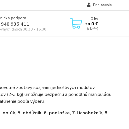
Prihlásenie
onická podpora
0
ks
za
0 €
 948 935 411
ovných dňoch 08.30 - 16.00
bovolné zostavy spájaním jednotlivých modulov.
lov (2-3 kg) umožňuje bezpečnú a pohodlnú manipuláciu
alúnenie podľa výberu.
4. oblúk, 5. obdĺžnik, 6. podložka, 7. lichobežník, 8.