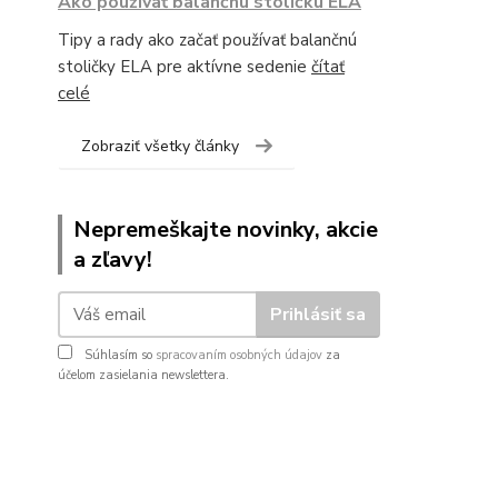
Ako používať balančnú stoličku ELA
Tipy a rady ako začať používať balančnú
stoličky ELA pre aktívne sedenie
čítať
celé
Zobraziť všetky články
Nepremeškajte novinky, akcie
a zľavy!
Prihlásiť sa
Súhlasím so
spracovaním osobných údajov
za
účelom zasielania newslettera.