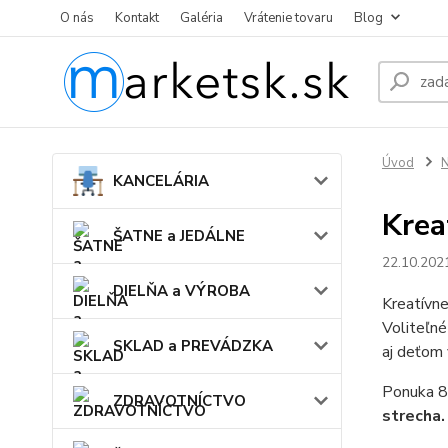
O nás
Kontakt
Galéria
Vrátenie tovaru
Blog
Úvod
N
KANCELÁRIA
Krea
ŠATNE a JEDÁLNE
22.10.202
DIELŇA a VÝROBA
Kreatívne
Voliteľné
SKLAD a PREVÁDZKA
aj deťom 
Ponuka 8
ZDRAVOTNÍCTVO
strecha.