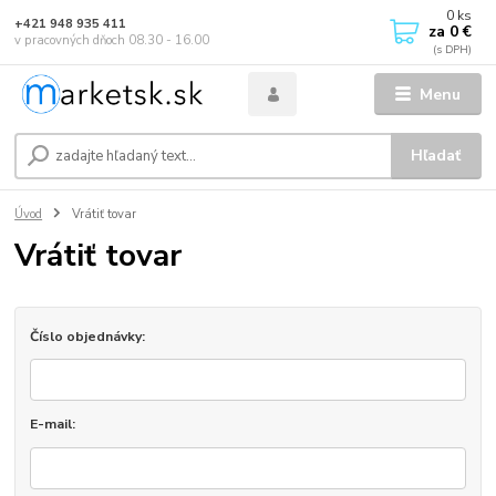
0
ks
+421 948 935 411
za
0 €
v pracovných dňoch 08.30 - 16.00
Menu
Hľadať
Úvod
Vrátiť tovar
Vrátiť tovar
Číslo objednávky:
E-mail: