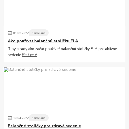
01
.
05
.
2022
Kancelária
Ako používať balančnú stoličku ELA
Tipy a rady ako začať používať balančnú stoličky ELA pre aktívne
sedenie
čítať celé
10
.
04
.
2022
Kancelária
Balančné stoličky pre zdravé sedenie