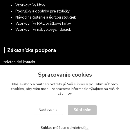
Vzorkovníky látky
Podrúčky a doplnky pre stoličky
Návod na čistenie a údržbu stoličiek
Vzorkovníky RAL práškové farby
Vzorkovníky nábytkových dosiek
Zákaznícka podpora
telefonický kontakt
+421 948 935 411
Spracovanie cookies
v pracovných dňoch 08.30 - 16.00
Náš e-shop a partneri potrebujú Váš
súhlas
s použitím súborov
obchod@marketsk.sk
cookies, aby Vám mohli zobrazovať informácie týkajúce sa Vašich
záujmov.
Súhlasím
Nastavenia
© 2013 - 2026
Súhlas môžete odmietnuť
tu
.