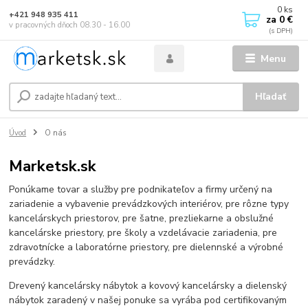
0
ks
+421 948 935 411
za
0 €
v pracovných dňoch 08.30 - 16.00
Menu
Hľadať
Úvod
O nás
Marketsk.sk
Ponúkame tovar a služby pre podnikateľov a firmy určený na
zariadenie a vybavenie prevádzkových interiérov, pre rôzne typy
kancelárskych priestorov, pre šatne, prezliekarne a obslužné
kancelárske priestory, pre školy a vzdelávacie zariadenia, pre
zdravotnícke a laboratórne priestory, pre dielennské a výrobné
prevádzky.
Drevený kancelársky nábytok a kovový kancelársky a dielenský
nábytok zaradený v našej ponuke sa vyrába pod certifikovaným