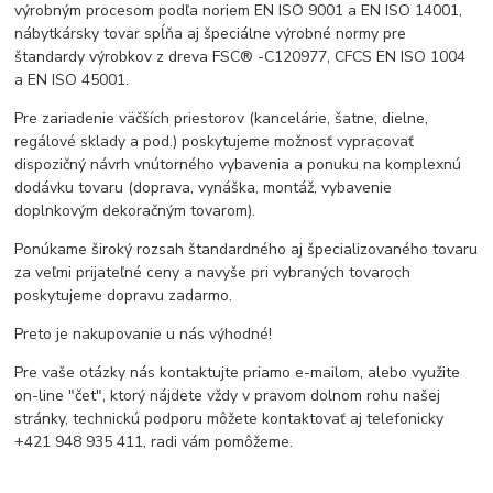
výrobným procesom podľa noriem EN ISO 9001 a EN ISO 14001,
nábytkársky tovar spĺňa aj špeciálne výrobné normy pre
štandardy výrobkov z dreva FSC® -C120977, CFCS EN ISO 1004
a EN ISO 45001.
Pre zariadenie väčších priestorov (kancelárie, šatne, dielne,
regálové sklady a pod.) poskytujeme možnosť vypracovať
dispozičný návrh vnútorného vybavenia a ponuku na komplexnú
dodávku tovaru (doprava, vynáška, montáž, vybavenie
doplnkovým dekoračným tovarom).
Ponúkame široký rozsah štandardného aj špecializovaného tovaru
za veľmi prijateľné ceny a navyše pri vybraných tovaroch
poskytujeme dopravu zadarmo.
Preto je nakupovanie u nás výhodné!
Pre vaše otázky nás kontaktujte priamo e-mailom, alebo využite
on-line "čet", ktorý nájdete vždy v pravom dolnom rohu našej
stránky, technickú podporu môžete kontaktovať aj telefonicky
+421 948 935 411, radi vám pomôžeme.