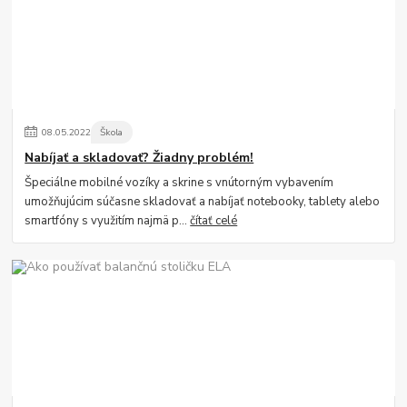
08
.
05
.
2022
Škola
Nabíjať a skladovať? Žiadny problém!
Špeciálne mobilné vozíky a skrine s vnútorným vybavením
umožňujúcim súčasne skladovať a nabíjať notebooky, tablety alebo
smartfóny s využitím najmä p...
čítať celé