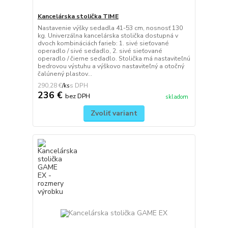
Kancelárska stolička TIME
Nastavenie výšky sedadla 41-53 cm, nosnosť 130
kg. Univerzálna kancelárska stolička dostupná v
dvoch kombináciách farieb: 1. sivé sieťované
operadlo / sivé sedadlo, 2. sivé sieťované
operadlo / čierne sedadlo. Stolička má nastaviteľnú
bedrovou výstuhu a výškovo nastaviteľný a otočný
čalúnený plastov...
290,28 €
/
ks
236 €
bez DPH
skladom
Zvoliť variant