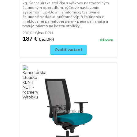
kg. Kancelárska stolička s výškovo nastaviteľným
čalúneným operadlom, výškové nastavenie
systémom Up-Down, anatomicky tvarované
čalúnené sedadlo, vnútorná výplň čalúnenia z
injektovanej pamäťovej peny - pena sa nanáša a
tvaruje priamo na kostru stoličky...
230,01 €
/
ks
187 €
bez DPH
skladom
Zvoliť variant