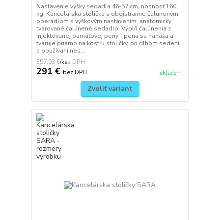
Nastavenie výšky sedadla 46-57 cm, nosnosť 160
kg. Kancelárska stolička s obojstranne čalúneným
operadlom s výškovým nastavením, anatomicky
tvarované čalúnené sedadlo. Výplň čalúnenia z
injektovanej pamäťovej peny - pena sa nanáša a
tvaruje priamo na kostru stoličky, pri dlhom sedení
a používaní nes...
357,93 €
/
ks
291 €
bez DPH
skladom
Zvoliť variant