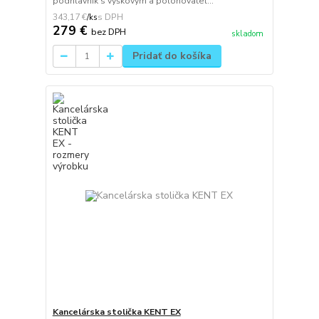
podhlavník s výškovým a polohovateľ...
343,17 €
/
ks
279 €
bez DPH
skladom
Pridať do košíka
Kancelárska stolička KENT EX