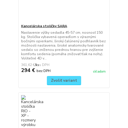
Kancelárska stoličky SARA
Nastavenie výšky sedadla 45-57 cm, nosnosť 150
kg. Stolička vybavená operadlom s výraznými
bočnými opierkami, široký čalúnený podhlavník bez
možnosti nastavenia, široké anatomicky tvarované
sedalo so zníženou prednou hranou pre zvýšenie
komfortu sedenia (pomáha znižovať tlak na nohy).
Voliteľné 4D v...
361,62 €
/
ks
294 €
bez DPH
skladom
Zvoliť variant