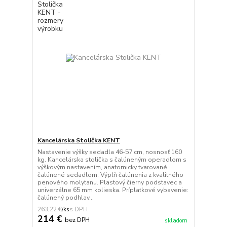
Kancelárska Stolička KENT
Nastavenie výšky sedadla 46-57 cm, nosnosť 160
kg. Kancelárska stolička s čalúneným operadlom s
výškovým nastavením, anatomicky tvarované
čalúnené sedadlom. Výplň čalúnenia z kvalitného
penového molytanu. Plastový čierny podstavec a
univerzálne 65 mm kolieska. Príplatkové vybavenie:
čalúnený podhlav...
263,22 €
/
ks
214 €
bez DPH
skladom