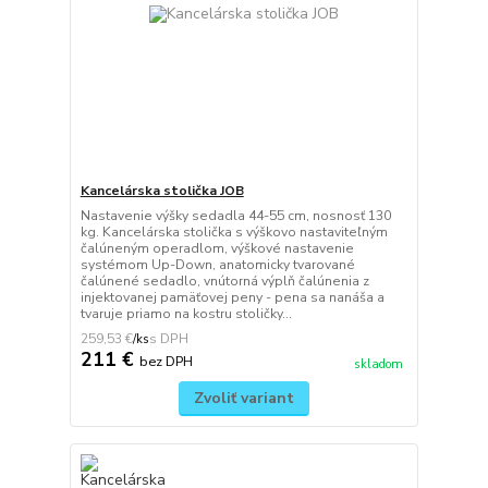
Kancelárska stolička JOB
Nastavenie výšky sedadla 44-55 cm, nosnosť 130
kg. Kancelárska stolička s výškovo nastaviteľným
čalúneným operadlom, výškové nastavenie
systémom Up-Down, anatomicky tvarované
čalúnené sedadlo, vnútorná výplň čalúnenia z
injektovanej pamäťovej peny - pena sa nanáša a
tvaruje priamo na kostru stoličky...
259,53 €
/
ks
211 €
bez DPH
skladom
Zvoliť variant