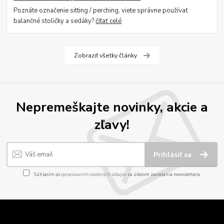
Poznáte označenie sitting / perching, viete správne používať
balančné stoličky a sedáky?
čítať celé
Zobraziť všetky články
Nepremeškajte novinky, akcie a
zľavy!
Prihlásiť sa
Súhlasím so
spracovaním osobných údajov
za účelom zasielania newslettera.