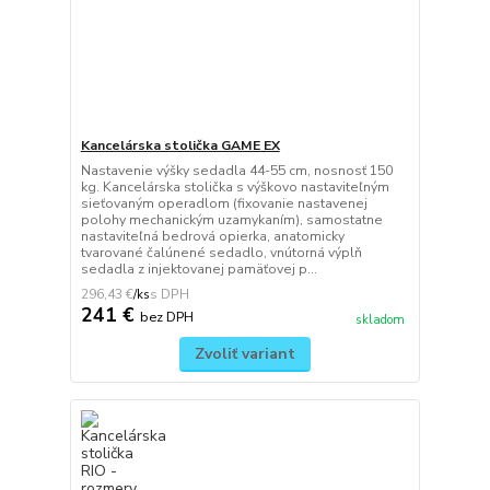
Kancelárska stolička GAME EX
Nastavenie výšky sedadla 44-55 cm, nosnosť 150
kg. Kancelárska stolička s výškovo nastaviteľným
sieťovaným operadlom (fixovanie nastavenej
polohy mechanickým uzamykaním), samostatne
nastaviteľná bedrová opierka, anatomicky
tvarované čalúnené sedadlo, vnútorná výplň
sedadla z injektovanej pamäťovej p...
296,43 €
/
ks
241 €
bez DPH
skladom
Zvoliť variant