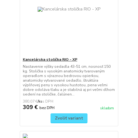
Kancelárska stolička RIO - XP
Nastavenie výšky sedadla 43-51 cm, nosnosť 150
kg. Stolička s vysokým anatomicky tvarovaným
operadlom s výraznou bedrovou opierkou,
anatomicky vytvarované sedadlo, štruktúra
výplňovej peny s vysokou hustotou, pena veľmi
dobre odoláva tlaku a je stabilná aj pri veľmi dlhom
sedení na stoličke, čalúnen...
380,07 €
/
ks
309 €
bez DPH
skladom
Zvoliť variant