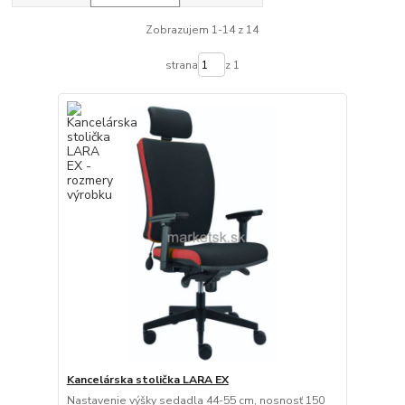
Zobrazujem 1-14 z 14
strana
z 1
Kancelárska stolička LARA EX
Nastavenie výšky sedadla 44-55 cm, nosnosť 150