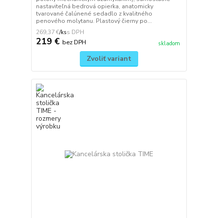
nastaviteľná bedrová opierka, anatomicky
tvarované čalúnené sedadlo z kvalitného
penového molytanu. Plastový čierny po...
269,37 €
/
ks
219 €
bez DPH
skladom
Zvoliť variant