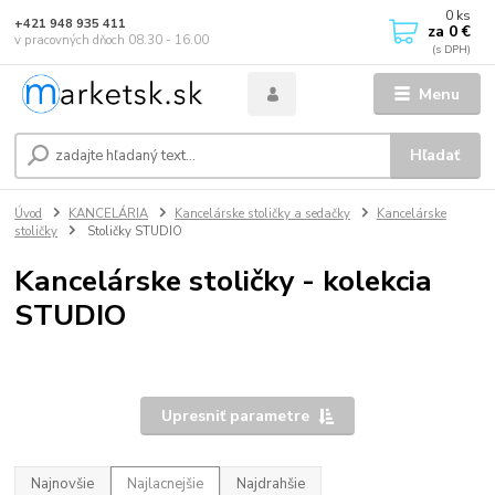
0
ks
+421 948 935 411
za
0 €
v pracovných dňoch 08.30 - 16.00
Menu
Hľadať
Úvod
KANCELÁRIA
Kancelárske stoličky a sedačky
Kancelárske
stoličky
Stoličky STUDIO
Kancelárske stoličky - kolekcia
STUDIO
Upresniť parametre
Najnovšie
Najlacnejšie
Najdrahšie