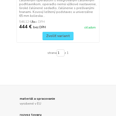
čalúneným operadlom s integrovaným čalúneným
podhlavníkom, operadlo nemá výškové nastavenie,
široké čalúnené sedadlo, čalúnenie s prešívanými
hranami. Kovový leštený podstavec a univerzálne
65 mm kolieska...
546,12 €
/
ks
444 €
bez DPH
skladom
Zvoliť variant
strana
z 1
materiál a spracovanie
vyrobené v EU
rozvoz tovaru