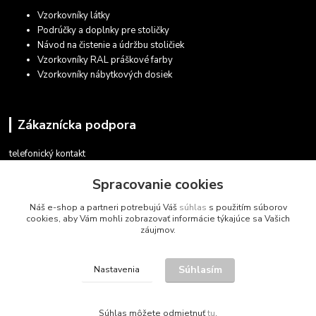
Vzorkovníky látky
Podrúčky a doplnky pre stoličky
Návod na čistenie a údržbu stoličiek
Vzorkovníky RAL práškové farby
Vzorkovníky nábytkových dosiek
Zákaznícka podpora
telefonický kontakt
+421 948 935 411
Spracovanie cookies
v pracovných dňoch 08.30 - 16.00
Náš e-shop a partneri potrebujú Váš
súhlas
s použitím súborov
obchod@marketsk.sk
cookies, aby Vám mohli zobrazovať informácie týkajúce sa Vašich
záujmov.
Súhlasím
Nastavenia
© 2013 - 2026
Súhlas môžete odmietnuť
tu
.