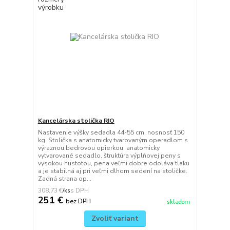
Kancelárska stolička RIO
Nastavenie výšky sedadla 44-55 cm, nosnosť 150
kg. Stolička s anatomicky tvarovaným operadlom s
výraznou bedrovou opierkou, anatomicky
vytvarované sedadlo, štruktúra výplňovej peny s
vysokou hustotou, pena veľmi dobre odoláva tlaku
a je stabilná aj pri veľmi dlhom sedení na stoličke.
Zadná strana op...
308,73 €
/
ks
251 €
bez DPH
skladom
Zvoliť variant