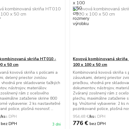
kombinovaná skriňa HT010 -
Kovová kombinovaná skriňa
00 x 50 cm
100 x 100 x 50 cm
aná kovová skriňa s policami a
Kombinovaná kovová skriňa s p
i, delený priestor zvislou
zásuvkami, delený priestor zvi
, vhodná pre skladovanie ťažkých
priečkou, vhodná pre skladova
ov, nástrojov, materiálov.
dokumentov, nástrojov, materiá
zosilnený rám z oceľového
Zváraný zosilnený rám z oceľ
maximálne zaťaženie skrine 800
plechu, maximálne zaťaženie s
orné vybavenie: 2 ks nastaviteľné
kg. Vnútorné vybavenie: 2 ks n
ané police, plošná nosnosť ...
pozinkované police, plošná nos
€
/
ks
954,48 €
/
ks
€
776 €
bez DPH
bez DPH
3 dni