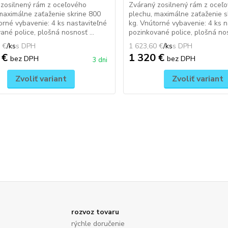
zosilnený rám z oceľového
Zváraný zosilnený rám z oceľ
maximálne zaťaženie skrine 800
plechu, maximálne zaťaženie s
orné vybavenie: 4 ks nastaviteľné
kg. Vnútorné vybavenie: 4 ks n
ané police, plošná nosnosť ...
pozinkované police, plošná nos
 €
/
ks
1 623,60 €
/
ks
 €
1 320 €
bez DPH
bez DPH
3 dni
Zvoliť variant
Zvoliť variant
rozvoz tovaru
rýchle doručenie