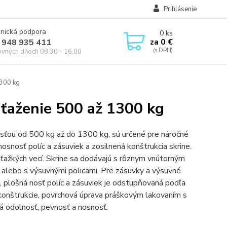
Prihlásenie
onická podpora
0
ks
za
0 €
 948 935 411
ovných dňoch 08.30 - 16.00
1300 kg
aťaženie 500 až 1300 kg
sťou od 500 kg až do 1300 kg, sú určené pre náročné
snosť políc a zásuviek a zosilnená konštrukcia skrine.
 ťažkých vecí. Skrine sa dodávajú s rôznym vnútorným
, alebo s výsuvnými policami. Pre zásuvky a výsuvné
 plošná nosť políc a zásuviek je odstupňovaná podľa
konštrukcie, povrchová úprava práškovým lakovaním s
á odolnosť, pevnosť a nosnosť.