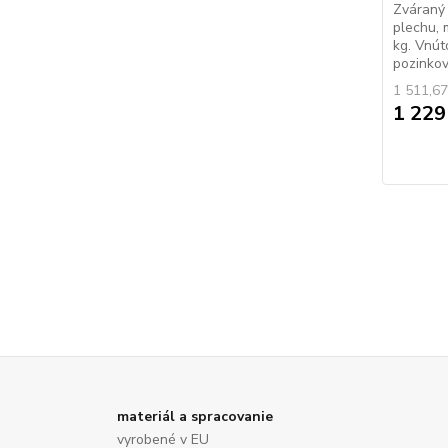
Zváraný 
plechu, 
kg. Vnút
pozinkov
1 511,67
1 229
materiál a spracovanie
vyrobené v EU