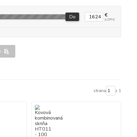
€
Do
e
strana
z 1