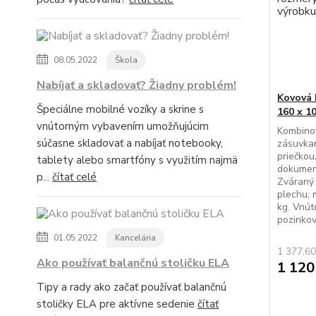
08.05.2022
Škola
Nabíjať a skladovať? Žiadny problém!
Kovová 
Špeciálne mobilné vozíky a skrine s
160 x 1
vnútorným vybavením umožňujúcim
Kombinov
súčasne skladovať a nabíjať notebooky,
zásuvkam
priečkou
tablety alebo smartfóny s využitím najmä
dokument
p...
čítať celé
Zváraný 
plechu, 
kg. Vnút
pozinkov
01.05.2022
Kancelária
1 377,60
Ako používať balančnú stoličku ELA
1 120
Tipy a rady ako začať používať balančnú
stoličky ELA pre aktívne sedenie
čítať