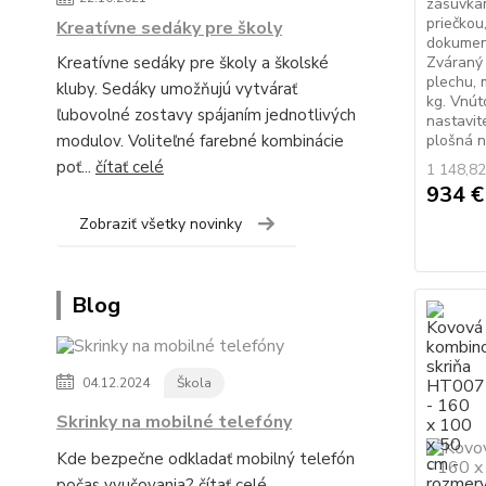
zásuvkam
priečkou
Kreatívne sedáky pre školy
dokument
Kreatívne sedáky pre školy a školské
Zváraný 
plechu, 
kluby. Sedáky umožňujú vytvárať
kg. Vnút
ľubovolné zostavy spájaním jednotlivých
nastavit
modulov. Voliteľné farebné kombinácie
plošná n
poť...
čítať celé
1 148,82
934 
Zobraziť všetky novinky
Blog
04.12.2024
Škola
Skrinky na mobilné telefóny
Kde bezpečne odkladať mobilný telefón
počas vyučovania?
čítať celé