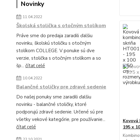
Novinky
11.04.2022
Školská stolička s otočným stolíkom
Práve sme do predaja zaradili ďalšiu
novinku, školskú stoličku s otočným
stolíkom COLLEGE. V ponuke sú dve
verzie, stolička s otočným stolíkom a so
šp...
čítať celé
10.04.2022
Balančné stoličky pre zdravé sedenie
Do našej ponuky sme zaradili ďalšiu
novinku - balančné stoličky, ktoré
podporujú zdravé sedenie. Určené sú pre
všetky vekové kategórie, pre používanie...
Kovová 
čítať celé
195 x 1
Kombinov
22.10.2021