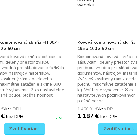
kombinovaná skriňa HT007 -
Kovová kombinovaná skriňa
00 x 50 cm
195 x 100 x 50 cm
aná kovová skriňa s policami a
Kombinovaná kovová skriňa s p
i, delený priestor zvislou
zásuvkami, delený priestor zvi
, vhodná pre skladovanie ťažkých
priečkou, vhodná pre skladova
ov, nástrojov, materiálov.
dokumentov, nástrojov, materiá
zosilnený rám z oceľového
Zváraný zosilnený rám z oceľ
maximálne zaťaženie skrine 800
plechu, maximálne zaťaženie s
orné vybavenie: 2 ks nastaviteľné
kg. Vnútorné vybavenie: 8 ks
ané police, plošná nosnosť ...
nastaviteľných pozinkovaných 
plošná nosno...
 €
/
ks
1 460,01 €
/
ks
 €
1 187 €
bez DPH
bez DPH
3 dni
Zvoliť variant
Zvoliť variant