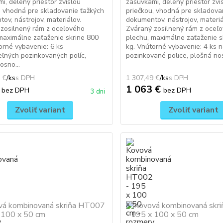
i, delený priestor zvislou
zásuvkami, delený priestor zvi
, vhodná pre skladovanie ťažkých
priečkou, vhodná pre skladova
ov, nástrojov, materiálov.
dokumentov, nástrojov, materiá
zosilnený rám z oceľového
Zváraný zosilnený rám z oceľ
maximálne zaťaženie skrine 800
plechu, maximálne zaťaženie s
orné vybavenie: 6 ks
kg. Vnútorné vybavenie: 4 ks n
eľných pozinkovaných políc,
pozinkované police, plošná nos
osno...
 €
/
ks
1 307,49 €
/
ks
€
1 063 €
bez DPH
bez DPH
3 dni
Zvoliť variant
Zvoliť variant