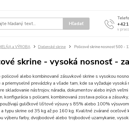
Telef
Hľadať
+421
v prac
DIELŇA a VÝROBA
Dielenské skrine
Policové skrine nosnosť 500 - 
cové skrine - vysoká nosnosť - z
e policové alebo kombinované zásuvkové skrine s vysokou nosno
 a priemyselné prevádzky a všade tam, kde sa vyžaduje vysoká no
e skladovanie nástrojov, náradia, dokumentov alebo iných veľmi
, konfigurácia s policami, kombinovaná zostava polica a zásuvky
 používajú guličkové lištové výsuvy s 85% alebo 100% výsuvom,
a typu skrine od 35 kg až po 160 kg. Kvalitné zvárané oceľové 
u výberu farby, dvojbodové alebo trojbodové uzamykanie, vysok