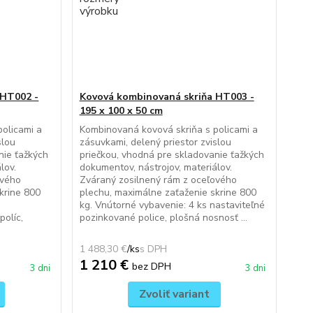
 HT002 -
Kovová kombinovaná skriňa HT003 -
195 x 100 x 50 cm
olicami a
Kombinovaná kovová skriňa s policami a
slou
zásuvkami, delený priestor zvislou
nie ťažkých
priečkou, vhodná pre skladovanie ťažkých
lov.
dokumentov, nástrojov, materiálov.
ového
Zváraný zosilnený rám z oceľového
krine 800
plechu, maximálne zaťaženie skrine 800
kg. Vnútorné vybavenie: 4 ks nastaviteľné
políc,
pozinkované police, plošná nosnosť ...
1 488,30 €
/
ks
1 210 €
bez DPH
3 dni
3 dni
Zvoliť variant