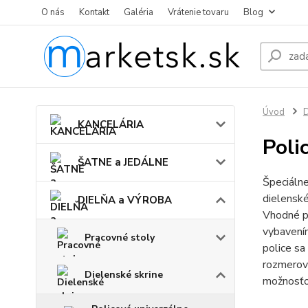
O nás
Kontakt
Galéria
Vrátenie tovaru
Blog
Úvod
KANCELÁRIA
Poli
ŠATNE a JEDÁLNE
Špeciáln
dielenské
DIELŇA a VÝROBA
Vhodné pr
vybavením
Pracovné stoly
police sa
rozmerov 
Dielenské skrine
možnosťo