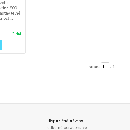
ového
krine 800
astaviteľné
nosť ...
3 dni
strana
z 1
dispozičné návrhy
odborné poradenstvo