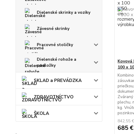
Dielenské skrinky a vozíky
Závesné skrinky
Pracovné stoličky
Dielenské rohože a
Kovová 
podložky
100 x 1
Kombinov
SKLAD a PREVÁDZKA
zásuvkam
priečkou
dokument
ZDRAVOTNÍCTVO
Zváraný 
plechu, 
kg. Vnút
pozinkov
ŠKOLA
842,55 
685 