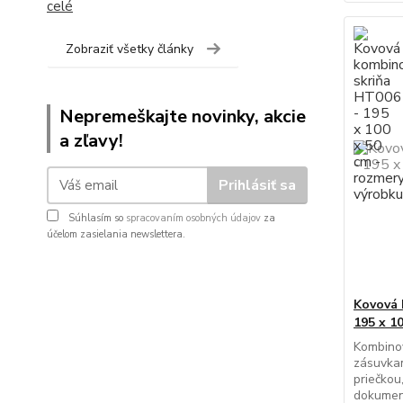
celé
Zobraziť všetky články
Nepremeškajte novinky, akcie
a zľavy!
Prihlásiť sa
Súhlasím so
spracovaním osobných údajov
za
účelom zasielania newslettera.
Kovová 
195 x 1
Kombinov
zásuvkam
priečkou
dokument