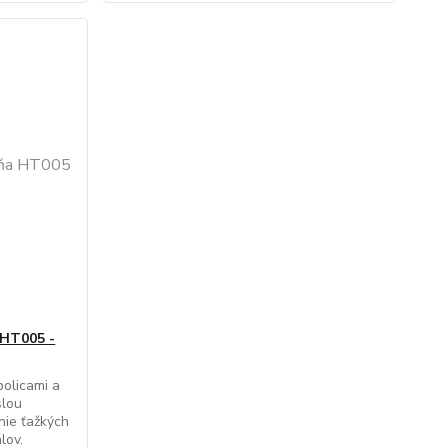
 HT005 -
olicami a
slou
nie ťažkých
lov.