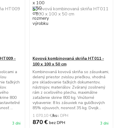
 HT009 -
Kovová kombinovaná skriňa HT011 -
100 x 100 x 50 cm
olicami a
Kombinovaná kovová skriňa so zásuvkami,
slou
delený priestor zvislou priečkou, vhodná
nie ťažkých
pre skladovanie ťažkých dokumentov,
lov.
nástrojov, materiálov. Zváraný zosilnený
ového
rám z oceľového plechu, maximálne
krine 800
zaťaženie skrine 800 kg. Vnútorné
astaviteľné
vybavenie: 8 ks zásuviek na guličkových
nosť ...
85% výsuvoch, nosnosť 35 kg. Dvojk...
1 070,10 €
/
ks
870 €
bez DPH
3 dni
3 dni