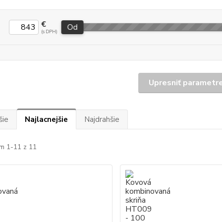
€
Od
Upresniť parametr
šie
Najlacnejšie
Najdrahšie
m 1-11 z 11