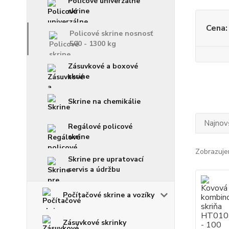
Policové univerzálne
skrine
Cena:
Policové skrine nosnosť
500 - 1300 kg
Zásuvkové a boxové
skrine
Skrine na chemikálie
Najnov
Regálové policové
skrine
Zobrazuje
Skrine pre upratovací
servis a údržbu
Počítačové skrine a vozíky
Zásuvkové skrinky