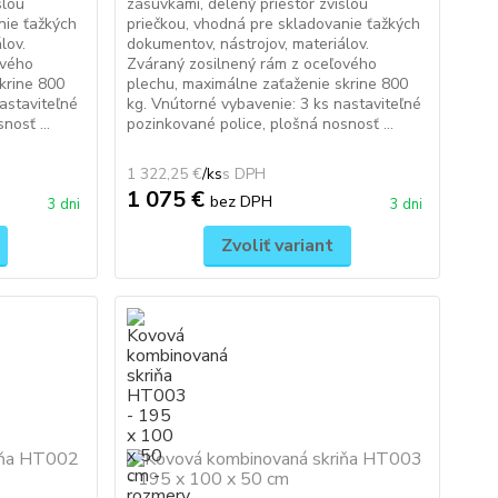
slou
zásuvkami, delený priestor zvislou
nie ťažkých
priečkou, vhodná pre skladovanie ťažkých
lov.
dokumentov, nástrojov, materiálov.
ového
Zváraný zosilnený rám z oceľového
krine 800
plechu, maximálne zaťaženie skrine 800
astaviteľné
kg. Vnútorné vybavenie: 3 ks nastaviteľné
nosť ...
pozinkované police, plošná nosnosť ...
1 322,25 €
/
ks
1 075 €
bez DPH
3 dni
3 dni
Zvoliť variant