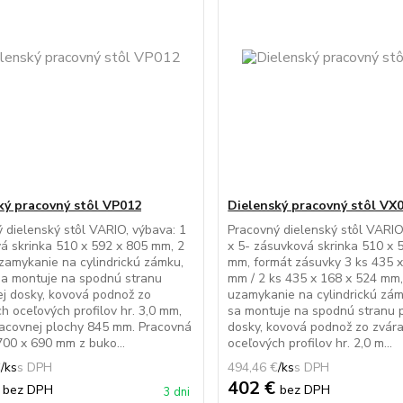
ký pracovný stôl VP012
Dielenský pracovný stôl VX
 dielenský stôl VARIO, výbava: 1
Pracovný dielenský stôl VARIO
vá skrinka 510 x 592 x 805 mm, 2
x 5- zásuvková skrinka 510 x 
uzamykanie na cylindrickú zámku,
mm, formát zásuvky 3 ks 435 x
sa montuje na spodnú stranu
mm / 2 ks 435 x 168 x 524 mm,
j dosky, kovová podnož zo
uzamykanie na cylindrickú zám
h oceľových profilov hr. 3,0 mm,
sa montuje na spodnú stranu 
acovnej plochy 845 mm. Pracovná
dosky, kovová podnož zo zvár
00 x 690 mm z buko...
oceľových profilov hr. 2,0 m...
€
/
ks
494,46 €
/
ks
€
402 €
bez DPH
bez DPH
3 dni