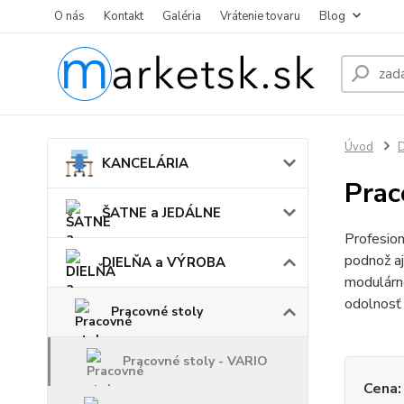
O nás
Kontakt
Galéria
Vrátenie tovaru
Blog
Úvod
KANCELÁRIA
Prac
ŠATNE a JEDÁLNE
Profesio
podnož a
DIELŇA a VÝROBA
modulárne
odolnosť 
Pracovné stoly
Pracovné stoly - VARIO
Cena: