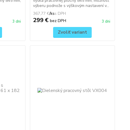
chy 845 mm,
výška pracovnej plochy 845 mm, možnosť
výberu podnože s výškovým nastavení v...
367,77 €
/
ks
299 €
bez DPH
3 dni
3 dni
Zvoliť variant