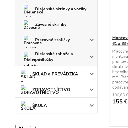
Dielenské skrinky a vozíky
Závesné skrinky
Montova
Pracovné stoličky
61 x 83
Pracovný
Dielenské rohože a
montova
podložky
profilov
skrutkov
bez výba
SKLAD a PREVÁDZKA
mm. Pra
pracovná
dodávaný
ZDRAVOTNÍCTVO
190,65 
155 
ŠKOLA