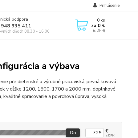
Prihlásenie
onická podpora
0
ks
za
0 €
 948 935 411
ovných dňoch 08.30 - 16.00
nfigurácia a výbava
nie pre dielenské a výrobné pracoviská, pevná kovová
siek v dĺžke 1200, 1500, 1700 a 2000 mm, doplnkové
a, kvalitné spracovanie a povrchová úprava, vysoká
€
Do