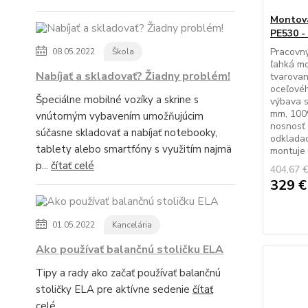
Montova
PE530 -
Pracovn
08.05.2022
Škola
ľahká mo
Nabíjať a skladovať? Žiadny problém!
tvarovan
oceľovéh
Špeciálne mobilné vozíky a skrine s
výbava s
mm, 100%
vnútorným vybavením umožňujúcim
nosnosť 
súčasne skladovať a nabíjať notebooky,
odkladac
tablety alebo smartfóny s využitím najmä
montuje 
p...
čítať celé
404,67 
329 
01.05.2022
Kancelária
Ako používať balančnú stoličku ELA
Tipy a rady ako začať používať balančnú
stoličky ELA pre aktívne sedenie
čítať
celé