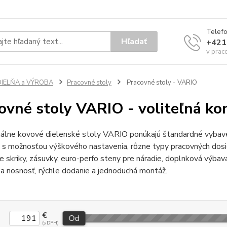
Telef
Hľadať
+421
v prac
DIELŇA a VÝROBA
Pracovné stoly
Pracovné stoly - VARIO
ovné stoly VARIO - voliteľná ko
nálne kovové dielenské stoly VARIO ponúkajú štandardné vybave
j s možnosťou výškového nastavenia, rôzne typy pracovných do
 skriky, zásuvky, euro-perfo steny pre náradie, doplnková výbav
a nosnosť, rýchle dodanie a jednoduchá montáž.
€
Od