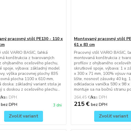
ný pracovný stôl PE130 - 110 x
Montovaný pracovný stôl PE
 cm
61 x 83 cm
 stôl VARIO BASIC, ľahká
Pracovný stôl VARIO BASIC, ľ
ná konštrukcia z tvarovaných
montovaná konštrukcia z tvar
 z ohýbaného oceľového plechu,
profilov z ohýbaného oceľovéh
é spoje, výbava: základný model
skrutkové spoje, výbava: 1 x 
vy, výška pracovnej plochy 835
x 300 x 71 mm, 100% výsuv na
covná plocha 1100 x 610 mm,
lište, nosnosť zásuvky 40 kg, 
 doska: základný variant stola je
odkladacia vanička 590 x 98 x
 s doskou z oceľového plechu...
montuje sa na bočnú stranu po
€
/
ks
264,45 €
/
ks
€
215 €
bez DPH
bez DPH
3 dni
Zvoliť variant
Zvoliť variant