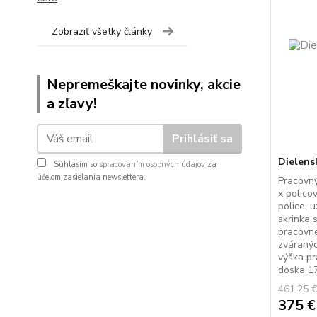
Zobraziť všetky články
Nepremeškajte novinky, akcie
a zľavy!
Prihlásiť sa
Dielens
Súhlasím so
spracovaním osobných údajov
za
účelom zasielania newslettera.
Pracovný
x polico
police, 
skrinka 
pracovne
zváranýc
výška pr
doska 17
461,25 
375 