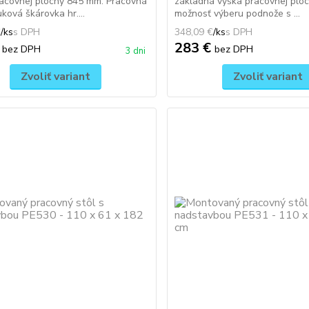
acovnej plochy 845 mm. Pracovná
základná výška pracovnej plo
ková škárovka hr....
možnosť výberu podnože s ...
€
/
ks
348,09 €
/
ks
€
283 €
bez DPH
bez DPH
3 dni
Zvoliť variant
Zvoliť variant