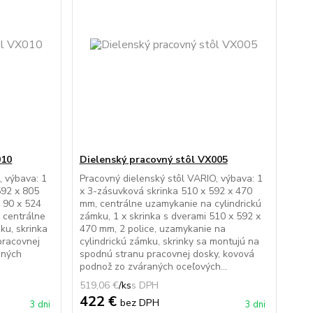
010
Dielenský pracovný stôl VX005
, výbava: 1
Pracovný dielenský stôl VARIO, výbava: 1
592 x 805
x 3-zásuvková skrinka 510 x 592 x 470
 90 x 524
mm, centrálne uzamykanie na cylindrickú
 centrálne
zámku, 1 x skrinka s dverami 510 x 592 x
ku, skrinka
470 mm, 2 police, uzamykanie na
pracovnej
cylindrickú zámku, skrinky sa montujú na
aných
spodnú stranu pracovnej dosky, kovová
podnož zo zváraných oceľových...
519,06 €
/
ks
422 €
bez DPH
3 dni
3 dni