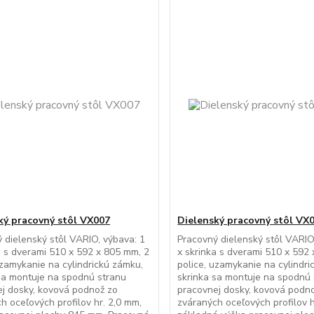
ký pracovný stôl VX007
Dielenský pracovný stôl VX
 dielenský stôl VARIO, výbava: 1
Pracovný dielenský stôl VARIO
a s dverami 510 x 592 x 805 mm, 2
x skrinka s dverami 510 x 592
uzamykanie na cylindrickú zámku,
police, uzamykanie na cylindri
sa montuje na spodnú stranu
skrinka sa montuje na spodnú
j dosky, kovová podnož zo
pracovnej dosky, kovová podn
h oceľových profilov hr. 2,0 mm,
zváraných oceľových profilov h