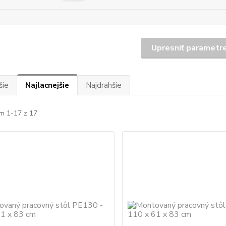
Upresniť parametr
šie
Najlacnejšie
Najdrahšie
m 1-17 z 17