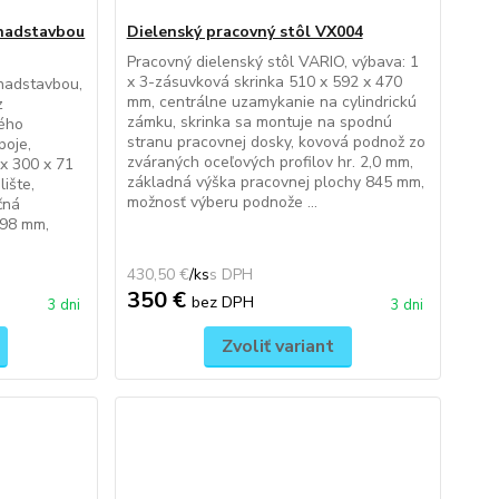
 nadstavbou
Dielenský pracovný stôl VX004
Pracovný dielenský stôl VARIO, výbava: 1
x 3-zásuvková skrinka 510 x 592 x 470
nadstavbou,
mm, centrálne uzamykanie na cylindrickú
z
zámku, skrinka sa montuje na spodnú
ného
stranu pracovnej dosky, kovová podnož zo
poje,
zváraných oceľových profilov hr. 2,0 mm,
 x 300 x 71
základná výška pracovnej plochy 845 mm,
ište,
možnosť výberu podnože ...
čná
 98 mm,
430,50 €
/
ks
350 €
bez DPH
3 dni
3 dni
Zvoliť variant