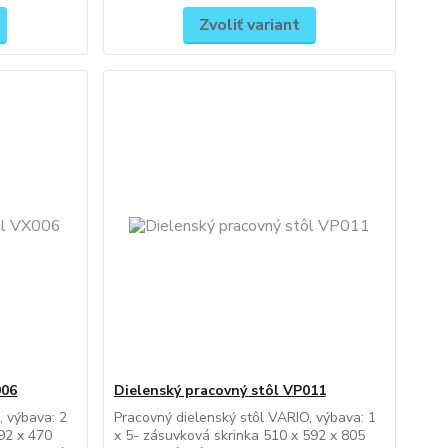
Zvoliť variant
006
Dielenský pracovný stôl VP011
, výbava: 2
Pracovný dielenský stôl VARIO, výbava: 1
92 x 470
x 5- zásuvková skrinka 510 x 592 x 805