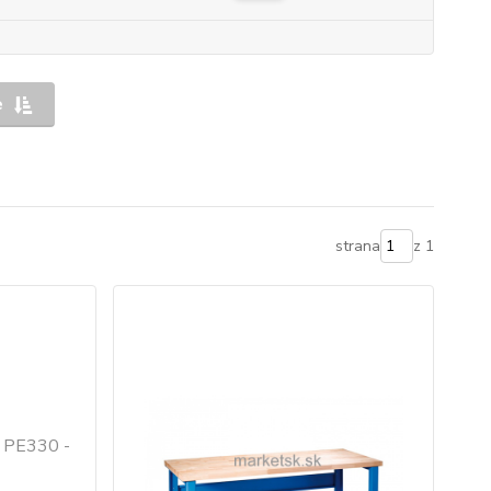
e
strana
z 1