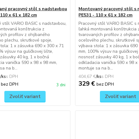
ný pracovný stôl s nadstavbou
Montovaný pracovný stôl s
 110 x 61 x 182 cm
PE531 - 110 x 61 x 182 cm
ý stôl VARIO BASIC s nadstavbou,
Pracovný stôl VARIO BASIC s 
ntovaná konštrukcia z
ľahká montovaná konštrukcia 
ých profilov z ohýbaného
tvarovaných profilov z ohýba
o plechu, skrutkové spoje,
oceľového plechu, skrutkové s
tola: 1 x zásuvka 690 x 300 x 71
výbava stola: 1 x zásuvka 690
 výsuv na guličkovej lište,
mm, 100% výsuv na guličkovej l
zásuvky 40 kg, 1 x bočná
nosnosť zásuvky 40 kg, 1 x bo
ia vanička 590 x 98 x 98 mm,
odkladacia vanička 590 x 98 x
sa na b...
montuje sa na b...
€
/
ks
404,67 €
/
ks
€
329 €
bez DPH
bez DPH
3 dni
Zvoliť variant
Zvoliť variant