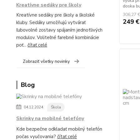
výška pr
Kreatívne sedáky pre školy
doska bu
306,27 
Kreatívne sedáky pre školy a školské
249 
kluby. Sedáky umožňujú vytvárať
ľubovolné zostavy spájaním jednotlivých
modulov. Voliteľné farebné kombinácie
poť...
čítať celé
Zobraziť všetky novinky
Blog
04.12.2024
Škola
Skrinky na mobilné telefóny
Kde bezpečne odkladať mobilný telefón
počas vyučovania?
čítať celé