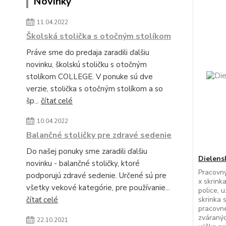
Novinky
11.04.2022
Školská stolička s otočným stolíkom
Práve sme do predaja zaradili ďalšiu
novinku, školskú stoličku s otočným
stolíkom COLLEGE. V ponuke sú dve
verzie, stolička s otočným stolíkom a so
šp...
čítať celé
10.04.2022
Balančné stoličky pre zdravé sedenie
Do našej ponuky sme zaradili ďalšiu
Dielens
novinku - balančné stoličky, ktoré
Pracovný
podporujú zdravé sedenie. Určené sú pre
x skrink
všetky vekové kategórie, pre používanie...
police, 
čítať celé
skrinka 
pracovne
zváranýc
22.10.2021