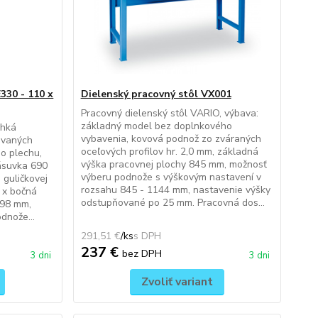
330 - 110 x
Dielenský pracovný stôl VX001
Pracovný dielenský stôl VARIO, výbava:
základný model bez doplnkového
ahká
vybavenia, kovová podnož zo zváraných
ovaných
oceľových profilov hr. 2,0 mm, základná
o plechu,
výška pracovnej plochy 845 mm, možnosť
zásuvka 690
výberu podnože s výškovým nastavení v
 guličkovej
rozsahu 845 - 1144 mm, nastavenie výšky
1 x bočná
odstupňované po 25 mm. Pracovná dos...
 98 mm,
dnože...
291,51 €
/
ks
237 €
bez DPH
3 dni
3 dni
Zvoliť variant