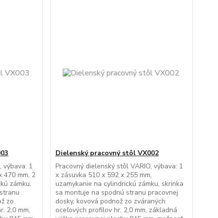
003
Dielenský pracovný stôl VX002
, výbava: 1
Pracovný dielenský stôl VARIO, výbava: 1
 x 470 mm, 2
x zásuvka 510 x 592 x 255 mm,
ckú zámku,
uzamykanie na cylindrickú zámku, skrinka
 stranu
sa montuje na spodnú stranu pracovnej
ož zo
dosky, kovová podnož zo zváraných
r. 2,0 mm,
oceľových profilov hr. 2,0 mm, základná