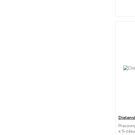
Dielens
Pracovný
x 5-zásu