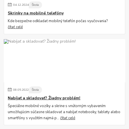
04
.
12
.
2024
Škola
Skrinky na mobilné telefóny
Kde bezpečne odkladať mobilný telefón počas vyučovania?
čítať celé
08
.
05
.
2022
Škola
Nabíjať a skladovať? Žiadny problém!
Špeciálne mobilné vozíky a skrine s vnútorným vybavením
umožňujúcim súčasne skladovať a nabíjať notebooky, tablety alebo
smartfóny s využitím najmä p...
čítať celé