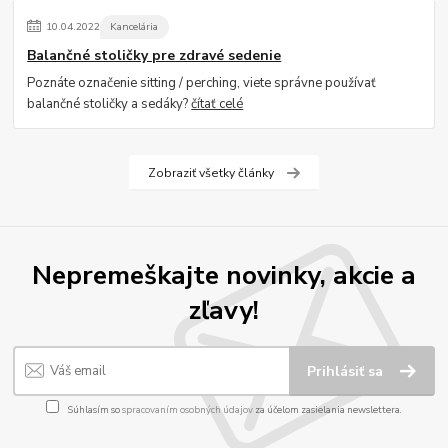
10
.
04
.
2022
Kancelária
Balančné stoličky pre zdravé sedenie
Poznáte označenie sitting / perching, viete správne používať
balančné stoličky a sedáky?
čítať celé
Zobraziť všetky články
Nepremeškajte novinky, akcie a
zľavy!
Prihlásiť sa
Súhlasím so
spracovaním osobných údajov
za účelom zasielania newslettera.