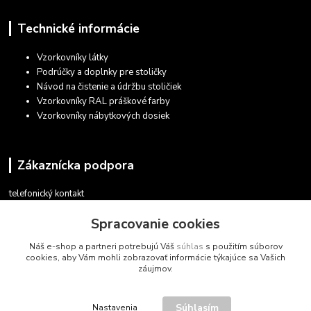
Technické informácie
Vzorkovníky látky
Podrúčky a doplnky pre stoličky
Návod na čistenie a údržbu stoličiek
Vzorkovníky RAL práškové farby
Vzorkovníky nábytkových dosiek
Zákaznícka podpora
telefonický kontakt
+421 948 935 411
Spracovanie cookies
v pracovných dňoch 08.30 - 16.00
Náš e-shop a partneri potrebujú Váš
súhlas
s použitím súborov
obchod@marketsk.sk
cookies, aby Vám mohli zobrazovať informácie týkajúce sa Vašich
záujmov.
Súhlasím
Nastavenia