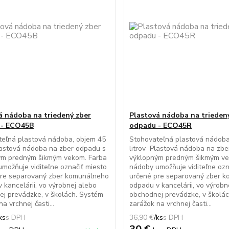
á nádoba na triedený zber
Plastová nádoba na trieden
 - ECO45B
odpadu - ECO45R
teľná plastová nádoba, objem 45
Stohovateľná plastová nádoba
lastová nádoba na zber odpadu s
litrov Plastová nádoba na zb
ým predným šikmým vekom. Farba
výklopným predným šikmým ve
možňuje viditeľne označiť miesto
nádoby umožňuje viditeľne ozn
pre separovaný zber komunálneho
určené pre separovaný zber 
 kancelárii, vo výrobnej alebo
odpadu v kancelárii, vo výrobn
j prevádzke, v školách. Systém
obchodnej prevádzke, v školá
a vrchnej časti...
zarážok na vrchnej časti...
ks
36,90 €
/
ks