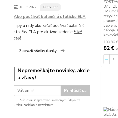
ZOSTAVA
87 l Zb
01.05.2022
Kancelária
JIM umož
recyklá
Ako používať balančnú stoličku ELA
pracovis
Tipy a rady ako začať používať balančnú
papiera,
nápoje, 
stoličky ELA pre aktívne sedenie
čítať
kovových
celé
100,86 
82 €
b
Zobraziť všetky články
Nepremeškajte novinky, akcie
a zľavy!
Prihlásiť sa
Súhlasím so
spracovaním osobných údajov
za
účelom zasielania newslettera.