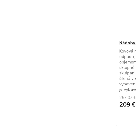
Nádoby 
Kovová 
odpadu, 
objemom 
sklopné
sklápani
šikmá vr
vybavená
je vybav
257,07 
209 