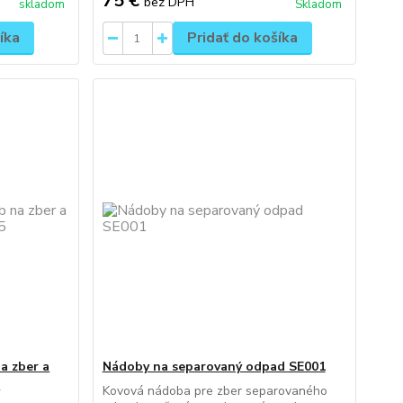
75 €
bez DPH
skladom
Skladom
íka
Pridať do košíka
a zber a
Nádoby na separovaný odpad SE001
5
Kovová nádoba pre zber separovaného