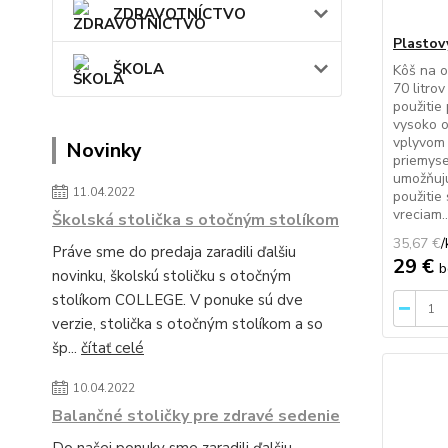
ZDRAVOTNÍCTVO
Plastov
ŠKOLA
Kôš na 
70 litro
použitie
vysoko o
vplyvom 
Novinky
priemys
umožňuj
11.04.2022
použitie
vreciam..
Školská stolička s otočným stolíkom
35,67 €
/
Práve sme do predaja zaradili ďalšiu
29 €
b
novinku, školskú stoličku s otočným
stolíkom COLLEGE. V ponuke sú dve
verzie, stolička s otočným stolíkom a so
šp...
čítať celé
10.04.2022
Balančné stoličky pre zdravé sedenie