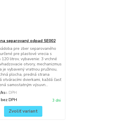
na separovaný odpad SE002
nádoba pre zber separovaného
určené pre plastové vrecia s
120 litrov, vybavenie: 3 vrchné
 vhadzovacie otvory, mechanizmus
a je vybavený vratnou pružinou,
chná plocha, predná strana
 otváracími dvierkami, každá časť
ená samostatným výsuvn...
€
/
ks
€
bez DPH
3 dni
Zvoliť variant