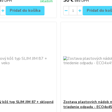
30 €
ez DPH
bez DPH
skladom
Pridať do košíka
Pridať do koš
ý kôš typ SLIM JIM 87 + sklopné
Zostava plastových nádob n
triedenie odpadu - ECO4x4