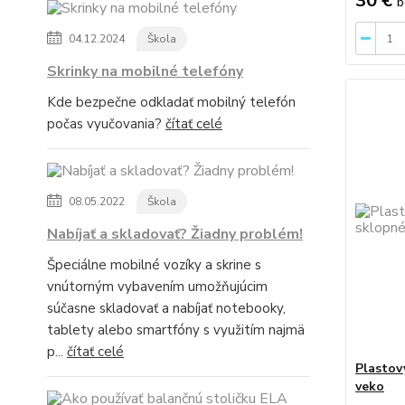
30 €
b
04.12.2024
Škola
Skrinky na mobilné telefóny
Kde bezpečne odkladať mobilný telefón
počas vyučovania?
čítať celé
08.05.2022
Škola
Nabíjať a skladovať? Žiadny problém!
Špeciálne mobilné vozíky a skrine s
vnútorným vybavením umožňujúcim
súčasne skladovať a nabíjať notebooky,
tablety alebo smartfóny s využitím najmä
p...
čítať celé
Plastov
veko