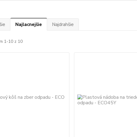
šie
Najlacnejšie
Najdrahšie
m 1-10 z 10