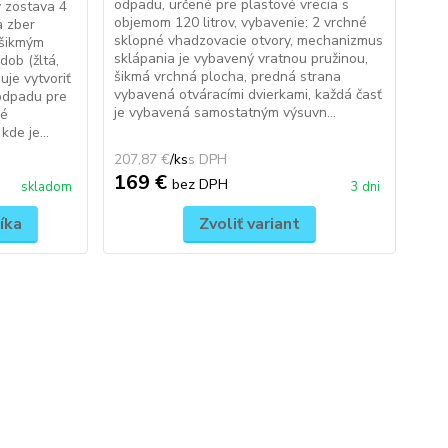
odpadu, určené pre plastové vrecia s
 zostava 4
objemom 120 litrov, vybavenie: 2 vrchné
a zber
sklopné vhadzovacie otvory, mechanizmus
 šikmým
sklápania je vybavený vratnou pružinou,
ob (žltá,
šikmá vrchná plocha, predná strana
je vytvoriť
vybavená otváracími dvierkami, každá časť
odpadu pre
je vybavená samostatným výsuvn...
né
kde je...
207,87 €
/
ks
169 €
bez DPH
skladom
3 dni
íka
Zvoliť variant