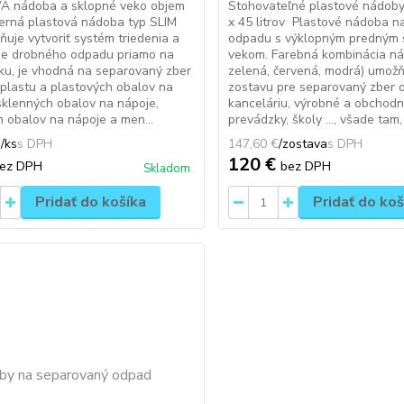
 nádoba a sklopné veko objem
Stohovateľné plastové nádoby
erná plastová nádoba typ SLIM
x 45 litrov Plastové nádoba n
ňuje vytvoriť systém triedenia a
odpadu s výklopným predným
cie drobného odpadu priamo na
vekom. Farebná kombinácia nád
ku, je vhodná na separovaný zber
zelená, červená, modrá) umožňu
 plastu a plastových obalov na
zostavu pre separovaný zber 
sklenných obalov na nápoje,
kanceláriu, výrobné a obchod
 obalov na nápoje a men...
prevádzky, školy ..., všade tam, 
€
/
ks
147,60 €
/
zostava
120 €
ez DPH
bez DPH
Skladom
Pridať do košíka
Pridať do koš