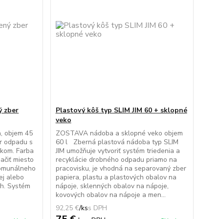
ý zber
Plastový kôš typ SLIM JIM 60 + sklopné
veko
, objem 45
ZOSTAVA nádoba a sklopné veko objem
er odpadu s
60 l Zberná plastová nádoba typ SLIM
kom. Farba
JIM umožňuje vytvoriť systém triedenia a
ačiť miesto
recyklácie drobného odpadu priamo na
komunálneho
pracovisku, je vhodná na separovaný zber
ej alebo
papiera, plastu a plastových obalov na
ch. Systém
nápoje, sklenných obalov na nápoje,
kovových obalov na nápoje a men...
92,25 €
/
ks