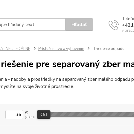
Telef
Hľadať
+421
v prac
ŠATNE a JEDÁLNE
Príslušenstvo a vybavenie
Triedenie odpadu
riešenie pre separovaný zber m
nia - nádoby a prostriedky na separovaný zber malého odpadu pr
myslíte na svoje životné prostredie.
€
Od