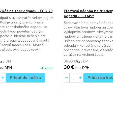
ý kôš na zber odpadu - ECO 70
Plastová nádoba na trieden
odpadu - ECO45Y
odpad s uzatváracím vekom objem
v Kôš je určený pre vonkajšie
Stohovateľná plastová nádoba
 pre zber drobného odpadu. Je
litrov Plastová nádoba na zb
dolný voči poveternostným
výklopným predným šikmým ve
počasia. Ideálne riešenie pre
nádoby umožňuje viditeľne ozn
elné areály. Zabudované madlá
určené pre separovaný zber 
ú ľahkú manipuláciu. Možné
odpadu v kancelárii, vo výrobn
 s plastovými odpadkovými
obchodnej prevádzke, v školá
.
zarážok na vrchnej časti...
ks
36,90 €
/
ks
30 €
ez DPH
bez DPH
skladom
Pridať do košíka
Pridať do koš