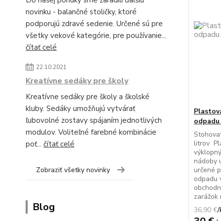
Do našej ponuky sme zaradili ďalšiu
novinku - balančné stoličky, ktoré
podporujú zdravé sedenie. Určené sú pre
všetky vekové kategórie, pre používanie...
čítať celé
22.10.2021
Kreatívne sedáky pre školy
Kreatívne sedáky pre školy a školské
kluby. Sedáky umožňujú vytvárať
Plastov
ľubovolné zostavy spájaním jednotlivých
odpadu
modulov. Voliteľné farebné kombinácie
Stohova
litrov P
poť...
čítať celé
výklopn
nádoby u
Zobraziť všetky novinky
určené 
odpadu v
obchodne
zarážok n
Blog
36,90 €
/