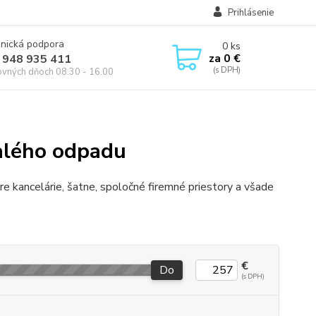
Prihlásenie
onická podpora
0
ks
za
0 €
 948 935 411
ovných dňoch 08.30 - 16.00
alého odpadu
e kancelárie, šatne, spoločné firemné priestory a všade
€
Do