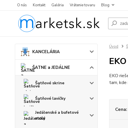
O nás
Kontakt
Galéria
Vrátenie tovaru
Blog
Úvod
KANCELÁRIA
EKO 
ŠATNE a JEDÁLNE
EKO rieše
tam, kde 
Šatňové skrine
Šatňové lavičky
Cena:
Jedálenské a bufetové
stoly