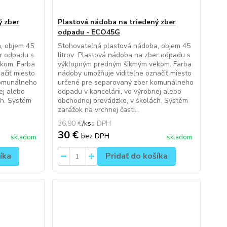
ý zber
Plastová nádoba na triedený zber
odpadu - ECO45G
, objem 45
Stohovateľná plastová nádoba, objem 45
er odpadu s
litrov Plastová nádoba na zber odpadu s
kom. Farba
výklopným predným šikmým vekom. Farba
ačiť miesto
nádoby umožňuje viditeľne označiť miesto
komunálneho
určené pre separovaný zber komunálneho
ej alebo
odpadu v kancelárii, vo výrobnej alebo
ch. Systém
obchodnej prevádzke, v školách. Systém
zarážok na vrchnej časti...
36,90 €
/
ks
30 €
bez DPH
skladom
skladom
íka
Pridať do košíka