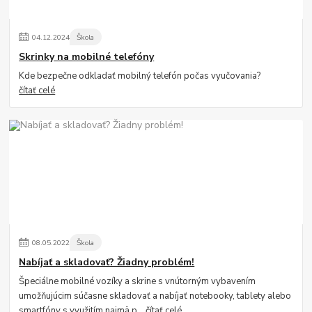
04
.
12
.
2024
Škola
Skrinky na mobilné telefóny
Kde bezpečne odkladať mobilný telefón počas vyučovania?
čítať celé
08
.
05
.
2022
Škola
Nabíjať a skladovať? Žiadny problém!
Špeciálne mobilné vozíky a skrine s vnútorným vybavením
umožňujúcim súčasne skladovať a nabíjať notebooky, tablety alebo
smartfóny s využitím najmä p...
čítať celé