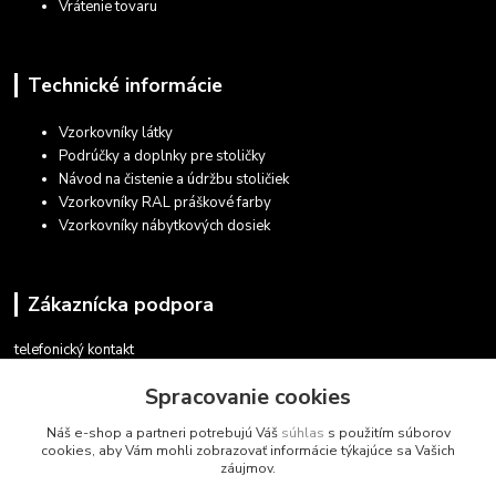
Vrátenie tovaru
Technické informácie
Vzorkovníky látky
Podrúčky a doplnky pre stoličky
Návod na čistenie a údržbu stoličiek
Vzorkovníky RAL práškové farby
Vzorkovníky nábytkových dosiek
Zákaznícka podpora
telefonický kontakt
+421 948 935 411
Spracovanie cookies
v pracovných dňoch 08.30 - 16.00
Náš e-shop a partneri potrebujú Váš
súhlas
s použitím súborov
obchod@marketsk.sk
cookies, aby Vám mohli zobrazovať informácie týkajúce sa Vašich
záujmov.