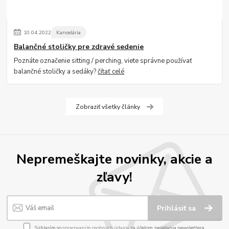
10
.
04
.
2022
Kancelária
Balančné stoličky pre zdravé sedenie
Poznáte označenie sitting / perching, viete správne používať
balančné stoličky a sedáky?
čítať celé
Zobraziť všetky články
Nepremeškajte novinky, akcie a
zľavy!
Prihlásiť sa
Súhlasím so
spracovaním osobných údajov
za účelom zasielania newslettera.