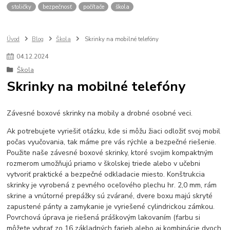
stoličky
bezpečnosť
počítače
škola
Úvod
Blog
Škola
Skrinky na mobilné telefóny
04
.
12
.
2024
Škola
Skrinky na mobilné telefóny
Závesné boxové skrinky na mobily a drobné osobné veci.
Ak potrebujete vyriešiť otázku, kde si môžu žiaci odložiť svoj mobil
počas vyučovania, tak máme pre vás rýchle a bezpečné riešenie.
Použite naše závesné boxové skrinky, ktoré svojim kompaktným
rozmerom umožňujú priamo v školskej triede alebo v učebni
vytvoriť praktické a bezpečné odkladacie miesto. Konštrukcia
skrinky je vyrobená z pevného oceľového plechu hr. 2,0 mm, rám
skrine a vnútorné prepážky sú zvárané, dvere boxu majú skryté
zapustené pánty a zamykanie je vyriešené cylindrickou zámkou.
Povrchová úprava je riešená práškovým lakovaním (farbu si
môžete vybrať zo 16 základných farieb alebo aj kombinácie dvoch