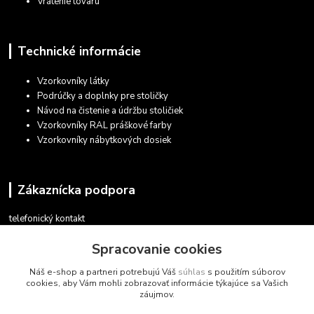
Vrátenie tovaru
Technické informácie
Vzorkovníky látky
Podrúčky a doplnky pre stoličky
Návod na čistenie a údržbu stoličiek
Vzorkovníky RAL práškové farby
Vzorkovníky nábytkových dosiek
Zákaznícka podpora
telefonický kontakt
+421 948 935 411
Spracovanie cookies
v pracovných dňoch 08.30 - 16.00
Náš e-shop a partneri potrebujú Váš
súhlas
s použitím súborov
obchod@marketsk.sk
cookies, aby Vám mohli zobrazovať informácie týkajúce sa Vašich
záujmov.