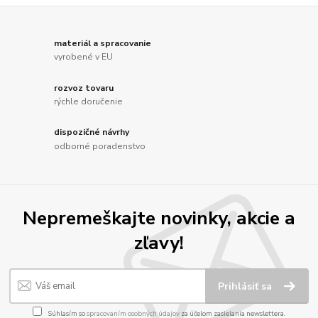
materiál a spracovanie
vyrobené v EU
rozvoz tovaru
rýchle doručenie
dispozičné návrhy
odborné poradenstvo
Nepremeškajte novinky, akcie a
zľavy!
Prihlásiť sa
Súhlasím so
spracovaním osobných údajov
za účelom zasielania newslettera.