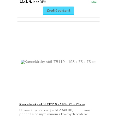
151 €
bez DPH
3 dni
Zvoliť variant
Kancelársky stôl TB119 - 198 x 75 x 75 cm
Univerzálny pracovný stôl PRAKTIK, montovaná
podnož s nosným rámom z kovových profilov