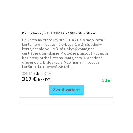
Kancelársky stôl TB419 - 198 x 75 x 75 cm
Univerzálny pracovný stôl PRAKTIK s mobilným
kontajnerom, voliteľná výbava: 1 x 2-zásuvkový
kontajner alebo 1 x 3-zásuvkový kontajner,
centrálne uzamykanie, 4 otočné plastové kolieska
bez brzdy, vrchná strana kontajnera je osadená
drevenou LTD doskou s ABS hranami, kovová
konštrukcia a kovové zásuvk...
389,91 €
/
ks
317 €
bez DPH
3 dni
Zvoliť variant