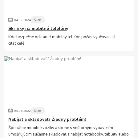
04
.
12
.
2024
Škola
Skrinky na mobilné telefóny
Kde bezpečne odkladať mobilný telefón počas vyučovania?
čítať celé
08
.
05
.
2022
Škola
Nabíjať a skladovať? Žiadny problém!
Špeciálne mobilné vozíky a skrine s vnútorným vybavením
umožňujúcim súčasne skladovať a nabíjať notebooky, tablety alebo