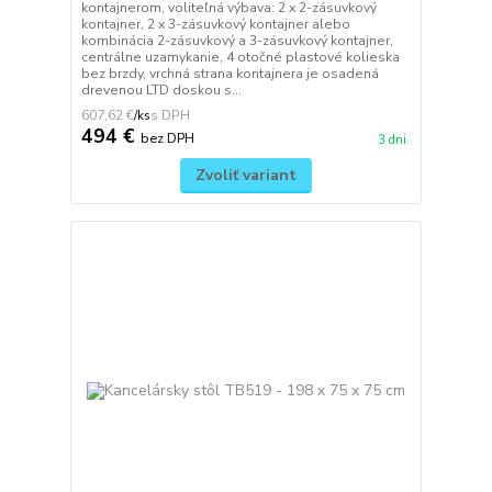
kontajnerom, voliteľná výbava: 2 x 2-zásuvkový
kontajner, 2 x 3-zásuvkový kontajner alebo
kombinácia 2-zásuvkový a 3-zásuvkový kontajner,
centrálne uzamykanie, 4 otočné plastové kolieska
bez brzdy, vrchná strana kontajnera je osadená
drevenou LTD doskou s...
607,62 €
/
ks
494 €
bez DPH
3 dni
Zvoliť variant