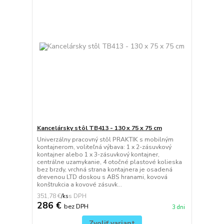
Kancelársky stôl TB413 - 130 x 75 x 75 cm
Univerzálny pracovný stôl PRAKTIK s mobilným
kontajnerom, voliteľná výbava: 1 x 2-zásuvkový
kontajner alebo 1 x 3-zásuvkový kontajner,
centrálne uzamykanie, 4 otočné plastové kolieska
bez brzdy, vrchná strana kontajnera je osadená
drevenou LTD doskou s ABS hranami, kovová
konštrukcia a kovové zásuvk...
351,78 €
/
ks
286 €
bez DPH
3 dni
Zvoliť variant