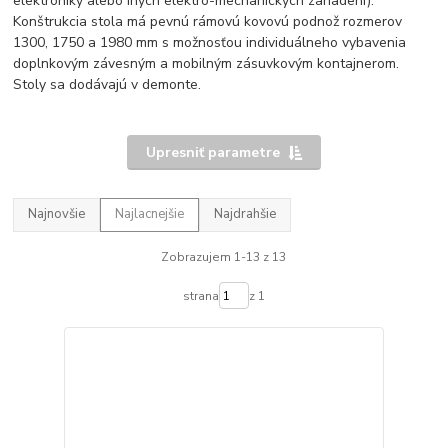
elektroniky alebo iných elektro-mechanických zariadení).
Konštrukcia stola má pevnú rámovú kovovú podnož rozmerov
1300, 1750 a 1980 mm s možnosťou individuálneho vybavenia
doplnkovým závesným a mobilným zásuvkovým kontajnerom.
Stoly sa dodávajú v demonte.
Upresniť parametre
Najnovšie
Najlacnejšie
Najdrahšie
Zobrazujem 1-13 z 13
strana
z 1