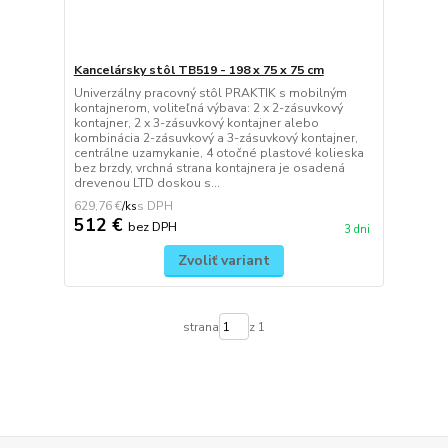
Kancelársky stôl TB519 - 198 x 75 x 75 cm
Univerzálny pracovný stôl PRAKTIK s mobilným
kontajnerom, voliteľná výbava: 2 x 2-zásuvkový
kontajner, 2 x 3-zásuvkový kontajner alebo
kombinácia 2-zásuvkový a 3-zásuvkový kontajner,
centrálne uzamykanie, 4 otočné plastové kolieska
bez brzdy, vrchná strana kontajnera je osadená
drevenou LTD doskou s...
629,76 €
/
ks
512 €
bez DPH
3 dni
Zvoliť variant
strana
z 1