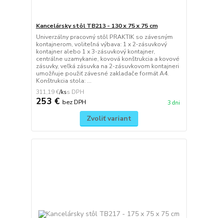
Kancelársky stôl TB213 - 130 x 75 x 75 cm
Univerzálny pracovný stôl PRAKTIK so závesným
kontajnerom, voliteľná výbava: 1 x 2-zásuvkový
kontajner alebo 1 x 3-zásuvkový kontajner,
centrálne uzamykanie, kovová konštrukcia a kovové
zásuvky, veľká zásuvka na 2-zásuvkovom kontajneri
umožňuje použiť závesné zakladače formát A4.
Konštrukcia stola: ...
311,19 €
/
ks
253 €
bez DPH
3 dni
Zvoliť variant