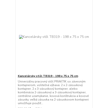
Kancelársky stôl TB319 - 198 x 75 x 75 cm
Univerzálny pracovný stôl PRAKTIK so závesným
kontajnerom, voliteľná výbava: 2 x 2-zásuvkový
kontajner, 2 x 3-zásuvkový kontajner, alebo
kombinácia 2-zásuvkový a 3-zásuvkový kontajner,
centrálne uzamykanie, kovová konštrukcia a kovové
zásuvky, veľká zásuvka na 2-zásuvkovom kontajneri
umožňuje použiť...