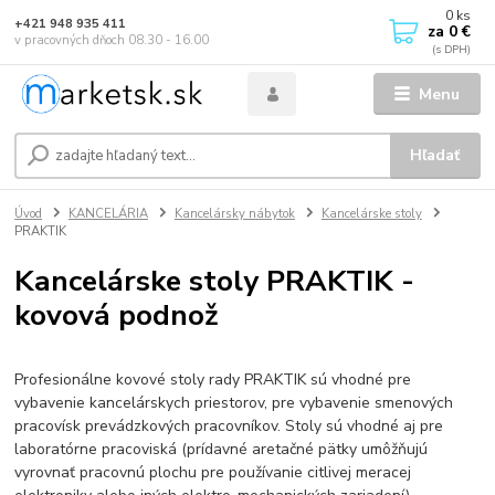
0
ks
+421 948 935 411
za
0 €
v pracovných dňoch 08.30 - 16.00
Menu
Hľadať
Úvod
KANCELÁRIA
Kancelársky nábytok
Kancelárske stoly
PRAKTIK
Kancelárske stoly PRAKTIK -
kovová podnož
Profesionálne kovové stoly rady PRAKTIK sú vhodné pre
vybavenie kancelárskych priestorov, pre vybavenie smenových
pracovísk prevádzkových pracovníkov. Stoly sú vhodné aj pre
laboratórne pracoviská (prídavné aretačné pätky umôžňujú
vyrovnať pracovnú plochu pre používanie citlivej meracej