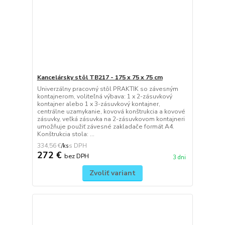
Kancelársky stôl TB217 - 175 x 75 x 75 cm
Univerzálny pracovný stôl PRAKTIK so závesným
kontajnerom, voliteľná výbava: 1 x 2-zásuvkový
kontajner alebo 1 x 3-zásuvkový kontajner,
centrálne uzamykanie, kovová konštrukcia a kovové
zásuvky, veľká zásuvka na 2-zásuvkovom kontajneri
umožňuje použiť závesné zakladače formát A4.
Konštrukcia stola: ...
334,56 €
/
ks
272 €
bez DPH
3 dni
Zvoliť variant