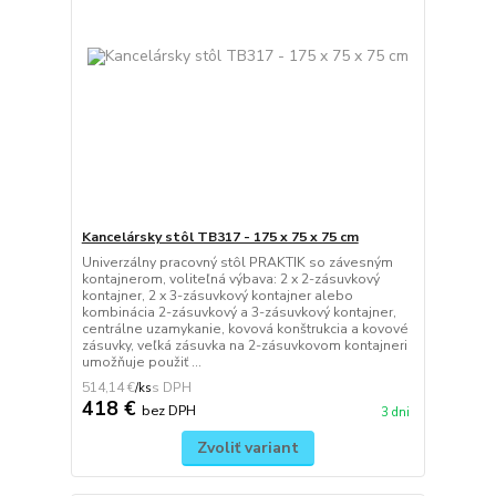
Kancelársky stôl TB317 - 175 x 75 x 75 cm
Univerzálny pracovný stôl PRAKTIK so závesným
kontajnerom, voliteľná výbava: 2 x 2-zásuvkový
kontajner, 2 x 3-zásuvkový kontajner alebo
kombinácia 2-zásuvkový a 3-zásuvkový kontajner,
centrálne uzamykanie, kovová konštrukcia a kovové
zásuvky, veľká zásuvka na 2-zásuvkovom kontajneri
umožňuje použiť ...
514,14 €
/
ks
418 €
bez DPH
3 dni
Zvoliť variant