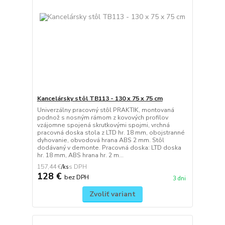
Kancelársky stôl TB113 - 130 x 75 x 75 cm
Univerzálny pracovný stôl PRAKTIK, montovaná
podnož s nosným rámom z kovových profilov
vzájomne spojená skrutkovými spojmi, vrchná
pracovná doska stola z LTD hr. 18 mm, obojstranné
dyhovanie, obvodová hrana ABS 2 mm. Stôl
dodávaný v demonte. Pracovná doska: LTD doska
hr. 18 mm, ABS hrana hr. 2 m...
157,44 €
/
ks
128 €
bez DPH
3 dni
Zvoliť variant