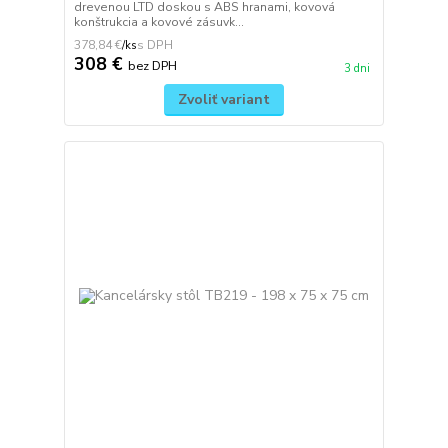
drevenou LTD doskou s ABS hranami, kovová
konštrukcia a kovové zásuvk...
378,84 €
/
ks
308 €
bez DPH
3 dni
Zvoliť variant