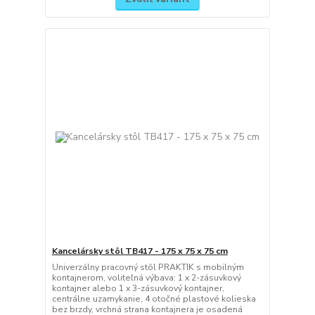
Kancelársky stôl TB417 - 175 x 75 x 75 cm
Univerzálny pracovný stôl PRAKTIK s mobilným
kontajnerom, voliteľná výbava: 1 x 2-zásuvkový
kontajner alebo 1 x 3-zásuvkový kontajner,
centrálne uzamykanie, 4 otočné plastové kolieska
bez brzdy, vrchná strana kontajnera je osadená