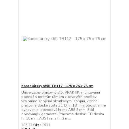
Kancelársky stôl TB117 - 175 x 75 x 75 cm
Univerzálny pracovný stôl PRAKTIK, montovaná
podnož s nosným rámom z kovových profilov
vzájomne spojená skrutkovými spojmi, vrchná
pracovná doska stola z LTD hr. 18 mm, obojstranné
dyhovanie, obvodová hrana ABS 2 mm. Stôl
dodávaný v demonte. Pracovná doska: LTD doska
hr. 18 mm, ABS hrana hr. 2 m...
185,73 €
/
ks