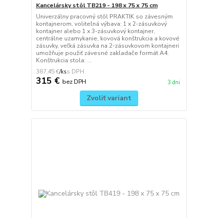
Kancelársky stôl TB219 - 198 x 75 x 75 cm
Univerzálny pracovný stôl PRAKTIK so závesným
kontajnerom, voliteľná výbava: 1 x 2-zásuvkový
kontajner alebo 1 x 3-zásuvkový kontajner,
centrálne uzamykanie, kovová konštrukcia a kovové
zásuvky, veľká zásuvka na 2-zásuvkovom kontajneri
umožňuje použiť závesné zakladače formát A4.
Konštrukcia stola: ...
387,45 €
/
ks
315 €
bez DPH
3 dni
Zvoliť variant