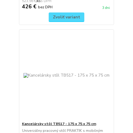
523,98 €
/
ks
426 €
bez DPH
3 dni
Zvoliť variant
Kancelársky stôl TB517 - 175 x 75 x 75 cm
Univerzálny pracovný stôl PRAKTIK s mobilným