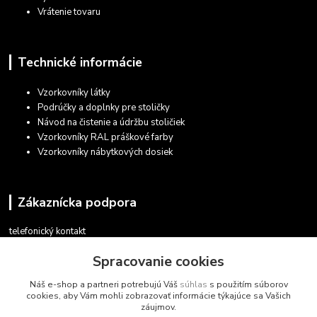
Vrátenie tovaru
Technické informácie
Vzorkovníky látky
Podrúčky a doplnky pre stoličky
Návod na čistenie a údržbu stoličiek
Vzorkovníky RAL práškové farby
Vzorkovníky nábytkových dosiek
Zákaznícka podpora
telefonický kontakt
+421 948 935 411
Spracovanie cookies
v pracovných dňoch 08.30 - 16.00
Náš e-shop a partneri potrebujú Váš
súhlas
s použitím súborov
obchod@marketsk.sk
cookies, aby Vám mohli zobrazovať informácie týkajúce sa Vašich
záujmov.