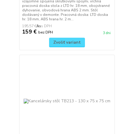
vzájomne spojená skrutkovými spojmi, vrchná
pracovná doska stola z LTD hr. 18 mm, obojstranné
dyhovanie, obvodová hrana ABS 2 mm. Stôl
dodávaný v demonte. Pracovná doska: LTD doska
hr. 18 mm, ABS hrana hr. 2 m...
195,57 €
/
ks
159 €
bez DPH
3 dni
Zvoliť variant