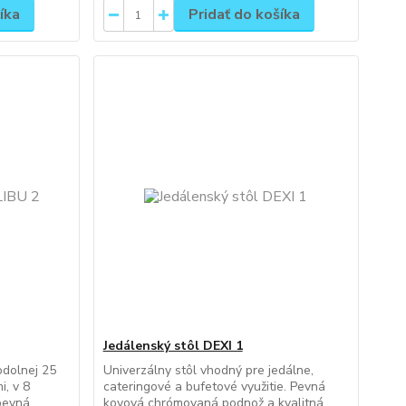
íka
Pridať do košíka
Jedálenský stôl DEXI 1
odolnej 25
Univerzálny stôl vhodný pre jedálne,
, v 8
cateringové a bufetové využitie. Pevná
pevná
kovová chrómovaná podnož a kvalitná