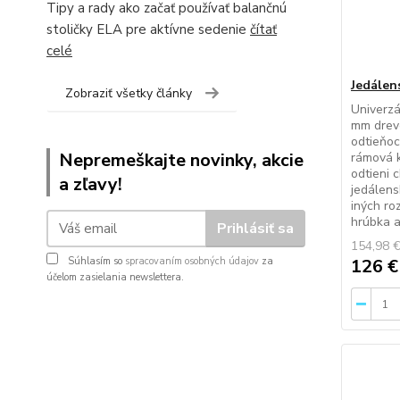
Tipy a rady ako začať používať balančnú
stoličky ELA pre aktívne sedenie
čítať
celé
Jedálen
Zobraziť všetky články
Univerzá
mm drevo
odtieňoc
Nepremeškajte novinky, akcie
rámová 
odtieni 
a zľavy!
jedálens
iných ro
hrúbka a 
Prihlásiť sa
154,98 
Súhlasím so
spracovaním osobných údajov
za
126 
účelom zasielania newslettera.