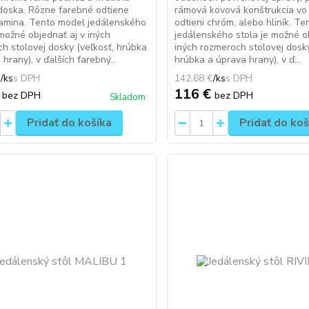
doska. Rôzne farebné odtiene
rámová kovová konštrukcia vo
amina. Tento model jedálenského
odtieni chróm, alebo hliník. T
 možné objednať aj v iných
jedálenského stola je možné o
h stolovej dosky (veľkosť, hrúbka
iných rozmeroch stolovej dosky
hrany), v ďalších farebný...
hrúbka a úprava hrany), v ď...
€
/
ks
142,68 €
/
ks
€
116 €
bez DPH
bez DPH
Skladom
Pridať do košíka
Pridať do koš