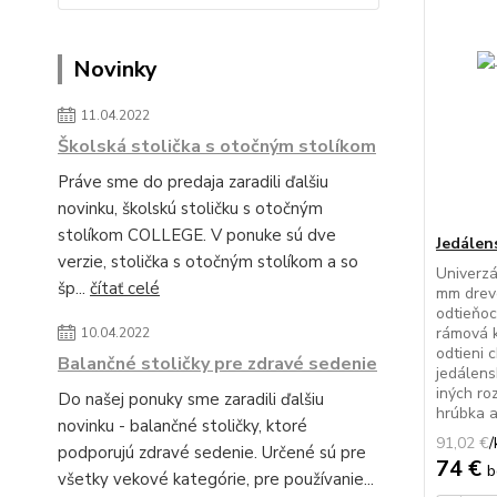
Novinky
11.04.2022
Školská stolička s otočným stolíkom
Práve sme do predaja zaradili ďalšiu
novinku, školskú stoličku s otočným
stolíkom COLLEGE. V ponuke sú dve
Jedálen
verzie, stolička s otočným stolíkom a so
Univerzá
šp...
čítať celé
mm drevo
odtieňoc
rámová 
10.04.2022
odtieni 
Balančné stoličky pre zdravé sedenie
jedálens
iných ro
Do našej ponuky sme zaradili ďalšiu
hrúbka a 
novinku - balančné stoličky, ktoré
91,02 €
/
podporujú zdravé sedenie. Určené sú pre
74 €
b
všetky vekové kategórie, pre používanie...