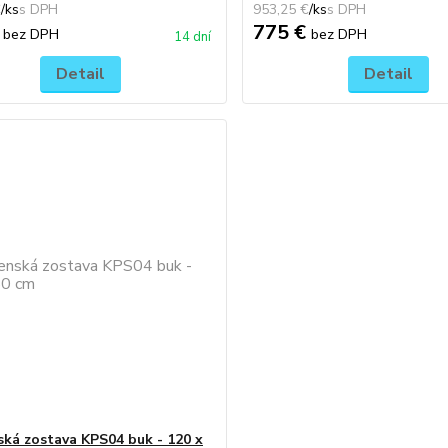
€
/
ks
953,25 €
/
ks
€
775 €
bez DPH
bez DPH
14 dní
Detail
Detail
ská zostava KPS04 buk - 120 x