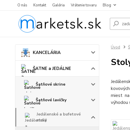
O nás
Kontakt
Galéria
Vrátenie tovaru
Blog
Úvod
KANCELÁRIA
Stol
ŠATNE a JEDÁLNE
Jedálens
Šatňové skrine
kovových
miest na
Šatňové lavičky
výhodou 
Jedálenské a bufetové
stoly