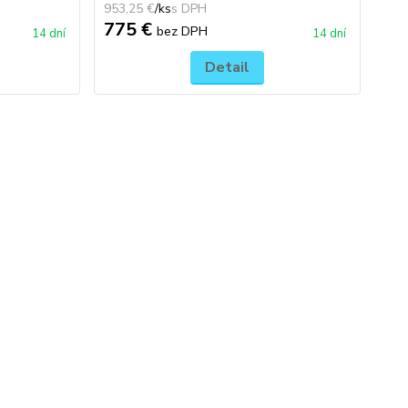
953,25 €
/
ks
775 €
bez DPH
14 dní
14 dní
Detail