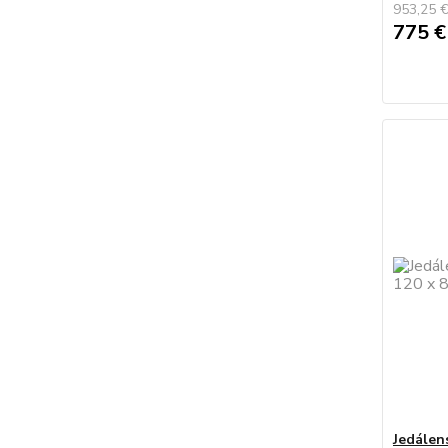
953,25 
775 
Jedálen