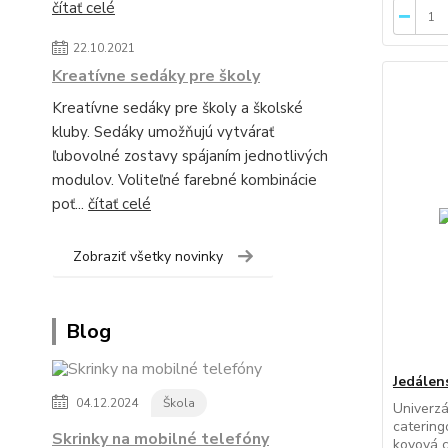
čítať celé
22.10.2021
Kreatívne sedáky pre školy
Kreatívne sedáky pre školy a školské
kluby. Sedáky umožňujú vytvárať
ľubovolné zostavy spájaním jednotlivých
modulov. Voliteľné farebné kombinácie
poť...
čítať celé
Zobraziť všetky novinky
Blog
Jedálen
04.12.2024
Škola
Univerzá
catering
Skrinky na mobilné telefóny
kovová 