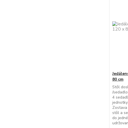
Jedálen
80 cm
Stôl dos
/sedadlo
4 sedadl
jednotky
Zostava 
stôl a s
do jedné
udržovani