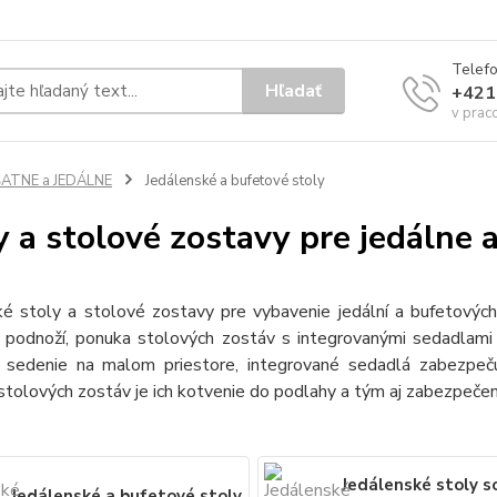
Telef
Hľadať
+421
v prac
ŠATNE a JEDÁLNE
Jedálenské a bufetové stoly
y a stolové zostavy pre jedálne 
ké stoly a stolové zostavy pre vybavenie jedální a bufetových 
 podnoží, ponuka stolových zostáv s integrovanými sedadlami
 sedenie na malom priestore, integrované sedadlá zabezpe
stolových zostáv je ich kotvenie do podlahy a tým aj zabezpeč
Jedálenské stoly s
Jedálenské a bufetové stoly