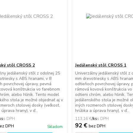
ský stôl CROSS 2
Jedálenský stôl CROSS 1
lny jedálenský stôl z odolnej 25
Univerzálny jedálenský stôl z 
triesky s ABS hranami, v 8
mm drevotriesky s ABS hranami
h povrchovej úpravy, pevná
odtieňoch povrchovej úpravy, 
kovová konštrukcia vo farebnom
rámová kovová konštrukcia vo
chróm, alebo hliník. Tento model
odtieni chróm, alebo hliník. T
kého stola je možné objednať aj v
jedálenského stola je možné o
zmeroch stolovej dosky (veľkosť,
iných rozmeroch stolovej dosky
úprava hrany), v ď...
hrúbka a úprava hrany), v ď...
ks
113,16 €
/
ks
92 €
ez DPH
bez DPH
Skladom