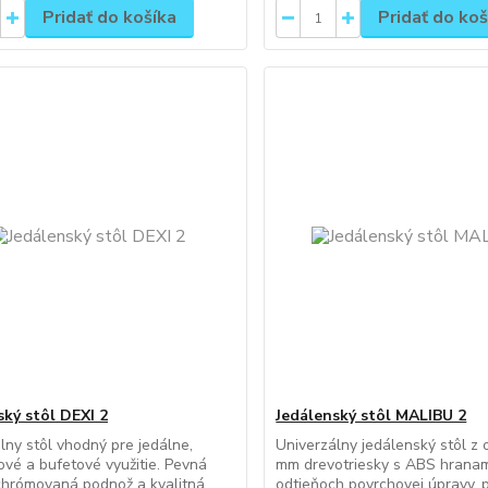
Pridať do košíka
Pridať do koš
ský stôl DEXI 2
Jedálenský stôl MALIBU 2
lny stôl vhodný pre jedálne,
Univerzálny jedálenský stôl z 
ové a bufetové využitie. Pevná
mm drevotriesky s ABS hranami
chrómovaná podnož a kvalitná
odtieňoch povrchovej úpravy, 