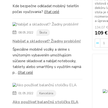
stolová 
Kde bezpečne odkladať mobilný telefón
dekóru l
počas vyučovania?
čítať celé
stola je
rozmeroc
a úprava 
134,07 
109 
08.05.2022
Škola
Nabíjať a skladovať? Žiadny problém!
Špeciálne mobilné vozíky a skrine s
vnútorným vybavením umožňujúcim
súčasne skladovať a nabíjať notebooky,
tablety alebo smartfóny s využitím najmä
p...
čítať celé
01.05.2022
Kancelária
Ako používať balančnú stoličku ELA