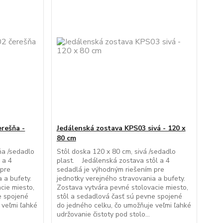
rešňa -
Jedálenská zostava KPS03 sivá - 120 x
80 cm
ňa /sedadlo
Stôl doska 120 x 80 cm, sivá /sedadlo
 a 4
plast. Jedálenská zostava stôl a 4
 pre
sedadlá je výhodným riešením pre
 a bufety.
jednotky verejného stravovania a bufety.
cie miesto,
Zostava vytvára pevné stolovacie miesto,
e spojené
stôl a sedadlová časť sú pevne spojené
 veľmi ľahké
do jedného celku, čo umožňuje veľmi ľahké
udržovanie čistoty pod stolo...