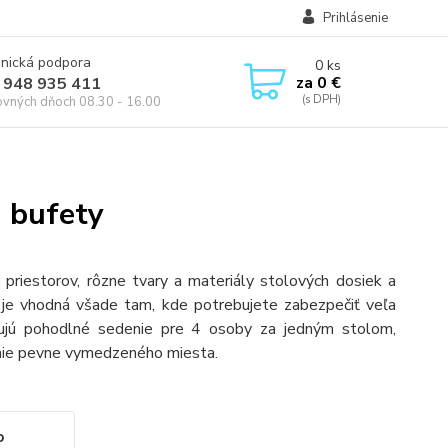
Prihlásenie
onická podpora
0
ks
za
0 €
 948 935 411
ovných dňoch 08.30 - 16.00
a bufety
priestorov, rôzne tvary a materiály stolových dosiek a
 je vhodná všade tam, kde potrebujete zabezpečiť veľa
čujú pohodlné sedenie pre 4 osoby za jedným stolom,
enie pevne vymedzeného miesta.
o