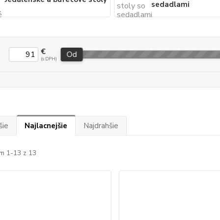
sedadlami
€
Od
šie
Najlacnejšie
Najdrahšie
m 1-13 z 13