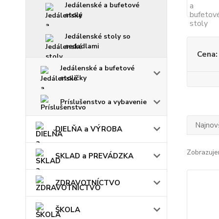
Jedálenské a bufetové
stoly
Jedálenské stoly so
sedadlami
Cena:
Jedálenské a bufetové
stoličky
Príslušenstvo a vybavenie
Najnov
DIELŇA a VÝROBA
Zobrazuje
SKLAD a PREVÁDZKA
ZDRAVOTNÍCTVO
ŠKOLA