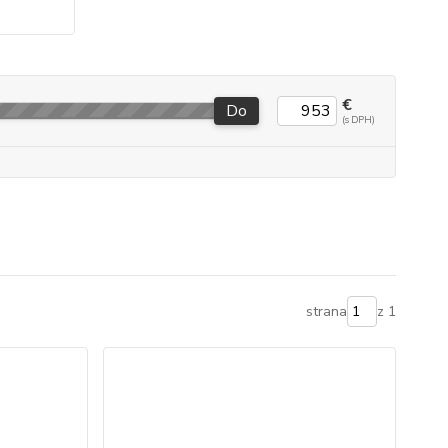
€
Do
strana
z 1