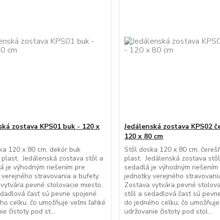
ská zostava KPS01 buk - 120 x
Jedálenská zostava KPS02 če
120 x 80 cm
ka 120 x 80 cm, dekór buk
Stôl doska 120 x 80 cm, čereš
 plast. Jedálenská zostava stôl a
plast. Jedálenská zostava stôl
á je výhodným riešením pre
sedadlá je výhodným riešením
 verejného stravovania a bufety.
jednotky verejného stravovania
vytvára pevné stolovacie miesto,
Zostava vytvára pevné stolova
edadlová časť sú pevne spojené
stôl a sedadlová časť sú pevn
ho celku, čo umožňuje veľmi ľahké
do jedného celku, čo umožňuje
e čistoty pod st...
udržovanie čistoty pod stol...