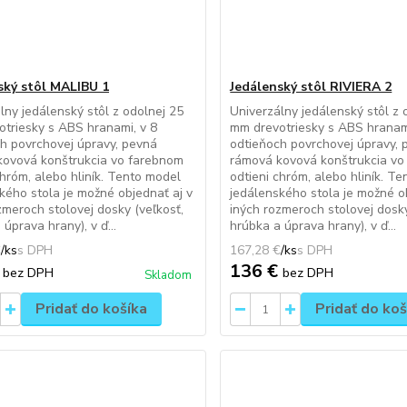
ský stôl MALIBU 1
Jedálenský stôl RIVIERA 2
lny jedálenský stôl z odolnej 25
Univerzálny jedálenský stôl z 
triesky s ABS hranami, v 8
mm drevotriesky s ABS hranami
h povrchovej úpravy, pevná
odtieňoch povrchovej úpravy, 
kovová konštrukcia vo farebnom
rámová kovová konštrukcia vo
chróm, alebo hliník. Tento model
odtieni chróm, alebo hliník. T
kého stola je možné objednať aj v
jedálenského stola je možné o
zmeroch stolovej dosky (veľkosť,
iných rozmeroch stolovej dosky
úprava hrany), v ď...
hrúbka a úprava hrany), v ď...
€
/
ks
167,28 €
/
ks
€
136 €
bez DPH
bez DPH
Skladom
Pridať do košíka
Pridať do koš