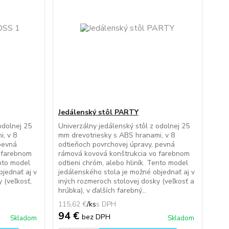
Jedálenský stôl PARTY
odolnej 25
Univerzálny jedálenský stôl z odolnej 25
, v 8
mm drevotriesky s ABS hranami, v 8
pevná
odtieňoch povrchovej úpravy, pevná
 farebnom
rámová kovová konštrukcia vo farebnom
ento model
odtieni chróm, alebo hliník. Tento model
bjednať aj v
jedálenského stola je možné objednať aj v
 (veľkosť,
iných rozmeroch stolovej dosky (veľkosť a
hrúbka), v ďalších farebný...
115,62 €
/
ks
94 €
bez DPH
Skladom
Skladom