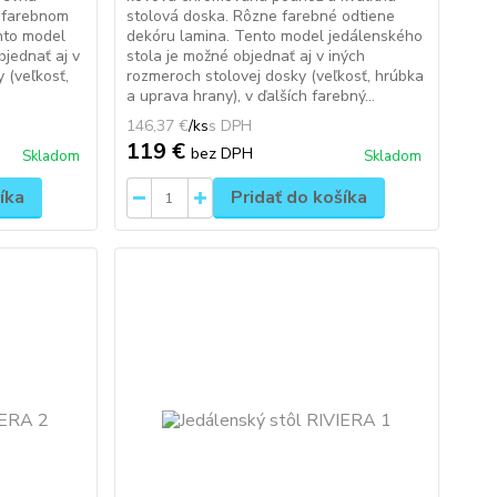
 farebnom
stolová doska. Rôzne farebné odtiene
ento model
dekóru lamina. Tento model jedálenského
bjednať aj v
stola je možné objednať aj v iných
 (veľkosť,
rozmeroch stolovej dosky (veľkosť, hrúbka
a uprava hrany), v ďalších farebný...
146,37 €
/
ks
119 €
bez DPH
Skladom
Skladom
íka
Pridať do košíka