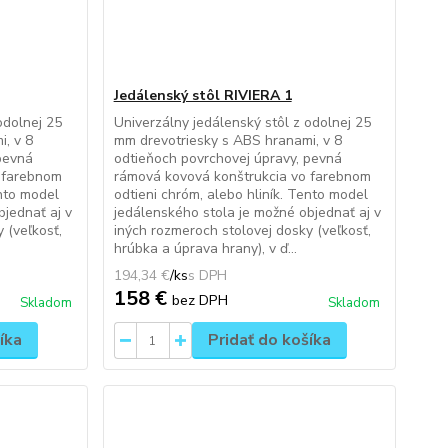
Jedálenský stôl RIVIERA 1
odolnej 25
Univerzálny jedálenský stôl z odolnej 25
, v 8
mm drevotriesky s ABS hranami, v 8
pevná
odtieňoch povrchovej úpravy, pevná
 farebnom
rámová kovová konštrukcia vo farebnom
ento model
odtieni chróm, alebo hliník. Tento model
bjednať aj v
jedálenského stola je možné objednať aj v
 (veľkosť,
iných rozmeroch stolovej dosky (veľkosť,
hrúbka a úprava hrany), v ď...
194,34 €
/
ks
158 €
bez DPH
Skladom
Skladom
íka
Pridať do košíka