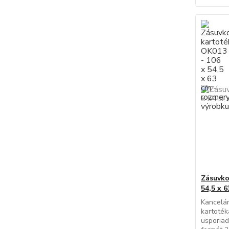
Zásuvko
54,5 x 
Kancelá
kartoték
usporia