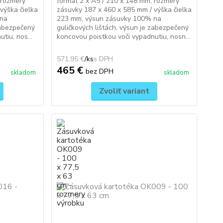
 rozmery
formát 2 x A5 / 210 x 148 mm, rozmery
výška čielka
zásuvky 187 x 460 x 585 mm / výška čielka
 na
223 mm, výsun zásuvky 100% na
zabezpečený
guličkových lištách, výsun je zabezpečený
tiu, nos...
koncovou poistkou voči vypadnutiu, nosn...
571,95 €
/
ks
465 €
bez DPH
skladom
skladom
Zvoliť variant