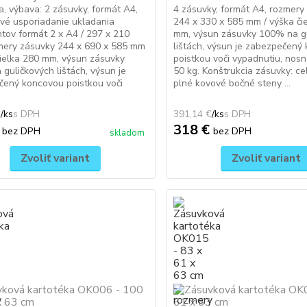
a, výbava: 2 zásuvky, formát A4,
4 zásuvky, formát A4, rozmery
vé usporiadanie ukladania
244 x 330 x 585 mm / výška či
ov formát 2 x A4 / 297 x 210
mm, výsun zásuvky 100% na g
mery zásuvky 244 x 690 x 585 mm
lištách, výsun je zabezpečený
čielka 280 mm, výsun zásuvky
poistkou voči vypadnutiu, nos
guličkových lištách, výsun je
50 kg. Konštrukcia zásuvky: ce
čený koncovou poistkou voči
plné kovové bočné steny ...
€
/
ks
391,14 €
/
ks
€
318 €
bez DPH
bez DPH
skladom
Zvoliť variant
Zvoliť variant