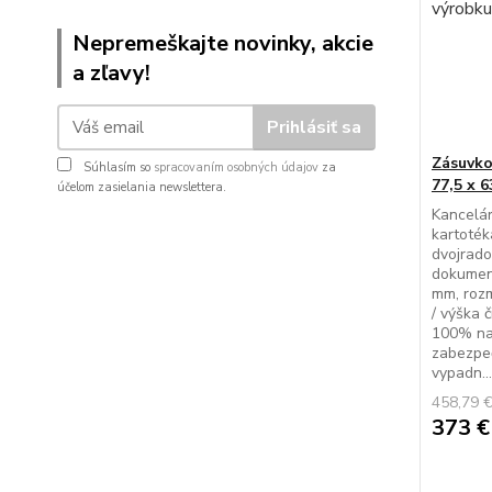
Nepremeškajte novinky, akcie
a zľavy!
Prihlásiť sa
Zásuvko
Súhlasím so
spracovaním osobných údajov
za
77,5 x 
účelom zasielania newslettera.
Kancelá
kartoték
dvojrado
dokument
mm, roz
/ výška 
100% na 
zabezpe
vypadn...
458,79 
373 