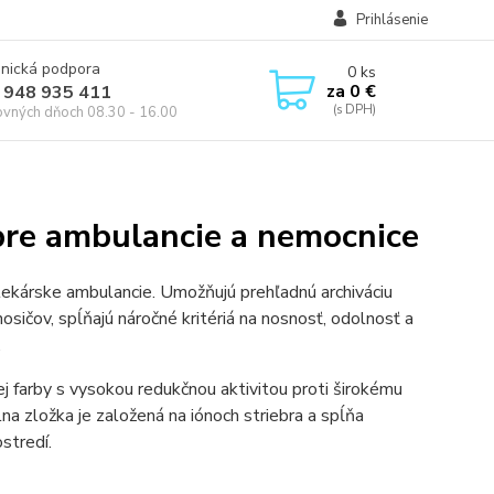
Prihlásenie
onická podpora
0
ks
za
0 €
 948 935 411
ovných dňoch 08.30 - 16.00
 pre ambulancie a nemocnice
lekárske ambulancie. Umožňujú prehľadnú archiváciu
ov, spĺňajú náročné kritériá na nosnosť, odolnosť a
.
ej farby s vysokou redukčnou aktivitou proti širokému
lna zložka je založená na iónoch striebra a spĺňa
stredí.