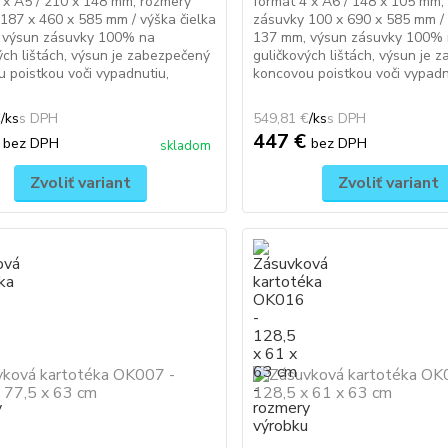
 x A5 / 210 x 148 mm, rozmery
formát 4 x A6 / 148 x 105 mm,
187 x 460 x 585 mm / výška čielka
zásuvky 100 x 690 x 585 mm / 
 výsun zásuvky 100% na
137 mm, výsun zásuvky 100%
ých lištách, výsun je zabezpečený
guličkových lištách, výsun je 
 poistkou voči vypadnutiu,
koncovou poistkou voči vypadnu
€
/
ks
549,81 €
/
ks
€
447 €
bez DPH
bez DPH
skladom
Zvoliť variant
Zvoliť variant