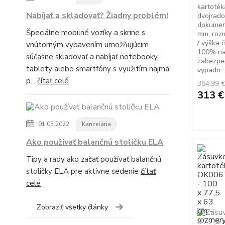
kartoték
Nabíjať a skladovať? Žiadny problém!
dvojrado
dokument
Špeciálne mobilné vozíky a skrine s
mm, roz
/ výška 
vnútorným vybavením umožňujúcim
100% na 
súčasne skladovať a nabíjať notebooky,
zabezpe
tablety alebo smartfóny s využitím najmä
vypadn...
p...
čítať celé
384,99 
313 
01.05.2022
Kancelária
Ako používať balančnú stoličku ELA
Tipy a rady ako začať používať balančnú
stoličky ELA pre aktívne sedenie
čítať
celé
Zobraziť všetky články