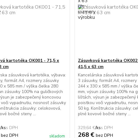
vá kartotéka OK001 - 71,5 x
Zásuvková kartotéka OK002 
63 cm
41,5 x 63 cm
ska zásuvková kartotéka, výbava:
Kancelárska zásuvková kartot
y, formát A4, rozmery zásuvky
3 zásuvky, formát A4, rozmery
0 x 585 mm / výška čielka 280
244 x 330 x 585 mm / výška či
un zásuvky 100% na guličkových
mm, výsun zásuvky 100% na g
 výsun je zabezpečený koncovou
lištách, výsun je zabezpečený
 voči vypadnutiu, nosnosť zásuvky
poistkou voči vypadnutiu, nos
onštrukcia zásuvky: celokovová,
50 kg. Konštrukcia zásuvky: ce
ové bočné steny ...
plné kovové bočné steny ...
€
/
ks
329,64 €
/
ks
€
268 €
bez DPH
bez DPH
skladom