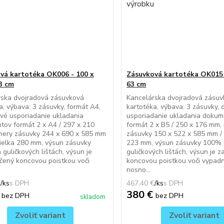
vá kartotéka OK006 - 100 x
Zásuvková kartotéka OK015 
63 cm
63 cm
rska dvojradová zásuvková
Kancelárska dvojradová zásu
a, výbava: 3 zásuvky, formát A4,
kartotéka, výbava: 3 zásuvky, 
vé usporiadanie ukladania
usporiadanie ukladania doku
ov formát 2 x A4 / 297 x 210
formát 2 x B5 / 250 x 176 mm,
mery zásuvky 244 x 690 x 585 mm
zásuvky 150 x 522 x 585 mm / 
čielka 280 mm, výsun zásuvky
223 mm, výsun zásuvky 100%
guličkových lištách, výsun je
guličkových lištách, výsun je 
čený koncovou poistkou voči
koncovou poistkou voči vypadn
nosno...
€
/
ks
467,40 €
/
ks
€
380 €
bez DPH
bez DPH
skladom
Zvoliť variant
Zvoliť variant