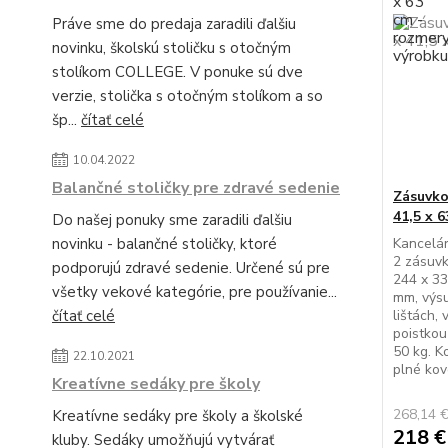
Práve sme do predaja zaradili ďalšiu
novinku, školskú stoličku s otočným
stolíkom COLLEGE. V ponuke sú dve
verzie, stolička s otočným stolíkom a so
šp...
čítať celé
10.04.2022
Balančné stoličky pre zdravé sedenie
Zásuvko
41,5 x 
Do našej ponuky sme zaradili ďalšiu
novinku - balančné stoličky, ktoré
Kancelár
2 zásuvk
podporujú zdravé sedenie. Určené sú pre
244 x 33
všetky vekové kategórie, pre používanie...
mm, výs
čítať celé
lištách,
poistkou
50 kg. K
22.10.2021
plné kov
Kreatívne sedáky pre školy
268,14 
Kreatívne sedáky pre školy a školské
218 
kluby. Sedáky umožňujú vytvárať