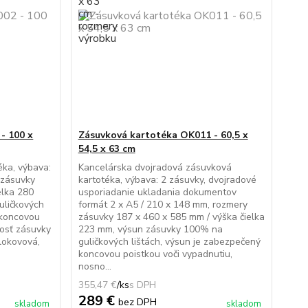
- 100 x
Zásuvková kartotéka OK011 - 60,5 x
54,5 x 63 cm
éka, výbava:
Kancelárska dvojradová zásuvková
 zásuvky
kartotéka, výbava: 2 zásuvky, dvojradové
elka 280
usporiadanie ukladania dokumentov
uličkových
formát 2 x A5 / 210 x 148 mm, rozmery
 koncovou
zásuvky 187 x 460 x 585 mm / výška čielka
nosť zásuvky
223 mm, výsun zásuvky 100% na
lokovová,
guličkových lištách, výsun je zabezpečený
koncovou poistkou voči vypadnutiu,
nosno...
355,47 €
/
ks
289 €
bez DPH
skladom
skladom