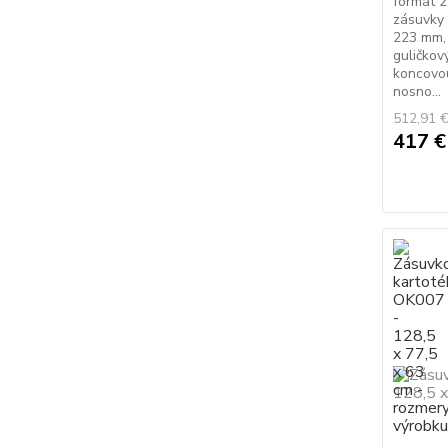
formát 2
zásuvky 
223 mm,
guličkov
koncovou
nosno...
512,91 
417 