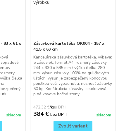
- 83 x 61 x
Zásuvková kartotéka OK004 - 157 x
41,5 x 63 cm
vková
Kancelárska zásuvková kartotéka, výbava:
dvojradové
5 zásuviek, formát A4, rozmery zásuvky
mentov
244 x 330 x 585 mm / výška čielka 280
 rozmery
mm, výsun zásuvky 100% na guličkových
výška čielka
lištách, výsun je zabezpečený koncovou
 na
poistkou voči vypadnutiu, nosnosť zásuvky
zabezpečený
50 kg. Konštrukcia zásuvky: celokovová,
utiu,
plné kovové bočné steny...
472,32 €
/
ks
384 €
bez DPH
skladom
skladom
Zvoliť variant