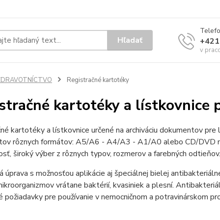
Telef
Hľadať
+421
v prac
ZDRAVOTNÍCTVO
Registračné kartotéky
stračné kartotéky a lístkovnice
né kartotéky a lístkovnice určené na archiváciu dokumentov pre 
ov rôznych formátov: A5/A6 - A4/A3 - A1/A0 alebo CD/DVD nosič
osť, široký výber z rôznych typov, rozmerov a farebných odtieňov
 úprava s možnosťou aplikácie aj špeciálnej bielej antibakteriáln
ikroorganizmov vrátane baktérií, kvasiniek a plesní. Antibakteriá
é požiadavky pre používanie v nemocničnom a potravinárskom pro