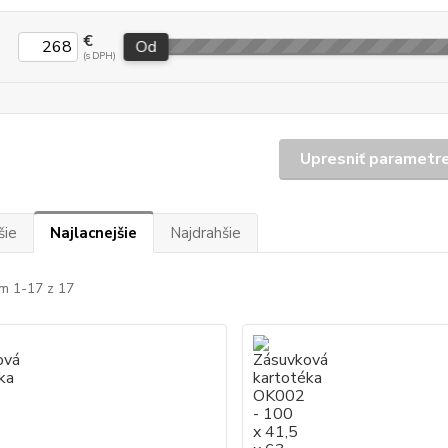
€
Od
Upresniť parametr
šie
Najlacnejšie
Najdrahšie
m 1-17 z 17