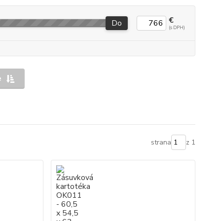
€
Do
e
strana
z 1