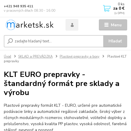
0
ks
+421 948 935 411
za
0 €
v pracovných dňoch 08.30 - 16.00
Menu
Hľadať
Úvod
SKLAD a PREVÁDZKA
Plastové prepravky a boxy
Plastové KLT
prepravky
KLT EURO prepravky -
štandardný formát pre sklady a
výrobu
Plastové prepravky formát KLT - EURO, určené pre automatické
podávacie linky a automatické regálové zakladače, široký výber z
rôznych modulárnych rozmerov, stohovateľné, voliteľné doplnky a
príslušenstvo, vysoká kvalita PP plastov, vysoká odolnosť, farebná
stálosť, pevnosť a nosnosť.