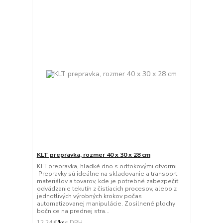
KLT prepravka, rozmer 40 x 30 x 28 cm
KLT prepravka, hladké dno s odtokovými otvormi
Prepravky sú ideálne na skladovanie a transport
materiálov a tovarov, kde je potrebné zabezpečiť
odvádzanie tekutín z čistiacich procesov, alebo z
jednotlivých výrobných krokov počas
automatizovanej manipulácie. Zosilnené plochy
bočnice na prednej stra...
12,24 €
/
ks