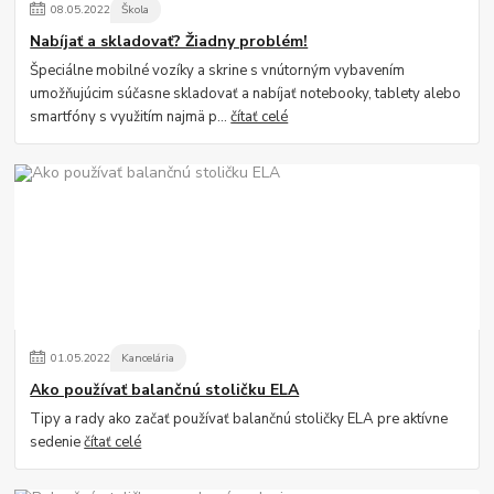
08
.
05
.
2022
Škola
Nabíjať a skladovať? Žiadny problém!
Špeciálne mobilné vozíky a skrine s vnútorným vybavením
umožňujúcim súčasne skladovať a nabíjať notebooky, tablety alebo
smartfóny s využitím najmä p...
čítať celé
01
.
05
.
2022
Kancelária
Ako používať balančnú stoličku ELA
Tipy a rady ako začať používať balančnú stoličky ELA pre aktívne
sedenie
čítať celé