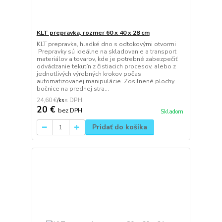
KLT prepravka, rozmer 60 x 40 x 28 cm
KLT prepravka, hladké dno s odtokovými otvormi
Prepravky sú ideálne na skladovanie a transport
materiálov a tovarov, kde je potrebné zabezpečiť
odvádzanie tekutín z čistiacich procesov, alebo z
jednotlivých výrobných krokov počas
automatizovanej manipulácie. Zosilnené plochy
bočnice na prednej stra...
24,60 €
/
ks
20 €
bez DPH
Skladom
Pridať do košíka