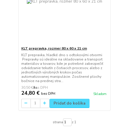
KLT prepravka, rozmer 80 x 60 x 21 cm
KLT prepravka, hladké dno s odtokovými otvormi
Prepravky sú ideálne na skladovanie a transport
materiálov a tovarov, kde je potrebné zabezpečiť
odvádzanie tekutín z čistiacich procesov, alebo z
jednotlivých výrobných krokov počas
automatizovanej manipulácie. Zosilnené plochy
bočnice na prednej stra...
30,50 €
/
ks
24,80 €
bez DPH
Skladom
Pridať do košíka
strana
z 1