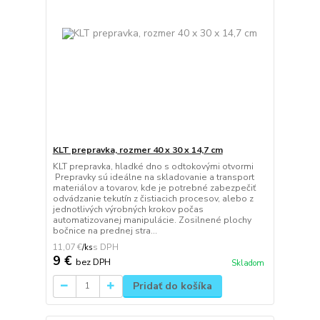
KLT prepravka, rozmer 40 x 30 x 14,7 cm
KLT prepravka, hladké dno s odtokovými otvormi
Prepravky sú ideálne na skladovanie a transport
materiálov a tovarov, kde je potrebné zabezpečiť
odvádzanie tekutín z čistiacich procesov, alebo z
jednotlivých výrobných krokov počas
automatizovanej manipulácie. Zosilnené plochy
bočnice na prednej stra...
11,07 €
/
ks
9 €
bez DPH
Skladom
Pridať do košíka