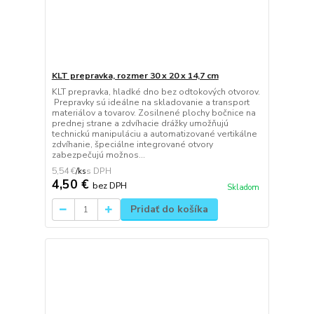
KLT prepravka, rozmer 30 x 20 x 14,7 cm
KLT prepravka, hladké dno bez odtokových otvorov.
Prepravky sú ideálne na skladovanie a transport
materiálov a tovarov. Zosilnené plochy bočnice na
prednej strane a zdvíhacie drážky umožňujú
technickú manipuláciu a automatizované vertikálne
zdvíhanie, špeciálne integrované otvory
zabezpečujú možnos...
5,54 €
/
ks
4,50 €
bez DPH
Skladom
Pridať do košíka