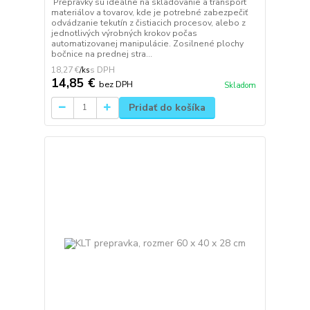
Prepravky sú ideálne na skladovanie a transport
materiálov a tovarov, kde je potrebné zabezpečiť
odvádzanie tekutín z čistiacich procesov, alebo z
jednotlivých výrobných krokov počas
automatizovanej manipulácie. Zosilnené plochy
bočnice na prednej stra...
18,27 €
/
ks
14,85 €
bez DPH
Skladom
Pridať do košíka