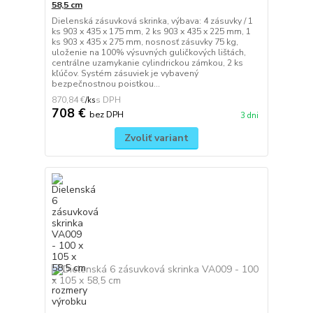
58,5 cm
Dielenská zásuvková skrinka, výbava: 4 zásuvky / 1
ks 903 x 435 x 175 mm, 2 ks 903 x 435 x 225 mm, 1
ks 903 x 435 x 275 mm, nosnosť zásuvky 75 kg,
uloženie na 100% výsuvných guličkových lištách,
centrálne uzamykanie cylindrickou zámkou, 2 ks
kľúčov. Systém zásuviek je vybavený
bezpečnostnou poistkou...
870,84 €
/
ks
708 €
bez DPH
3 dni
Zvoliť variant