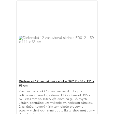
Dielenská 12 zásuvková skrinka ER012 - 59 x 111 x
63 cm
Kovová dielenská 12 zásuvková skrinka pre
odkladanie náradia, výbava: 12 ks zásuviek 495 x
570 x 63 mm so 100% výsuvom na guličkových
lištách, centrálne uzamykanie cylindrickou zámkou,
2 ks kľúče. kovový nízky lem okolo pracovnej
plochy, vrchná ochranná podložka z ryhovanej gumy.