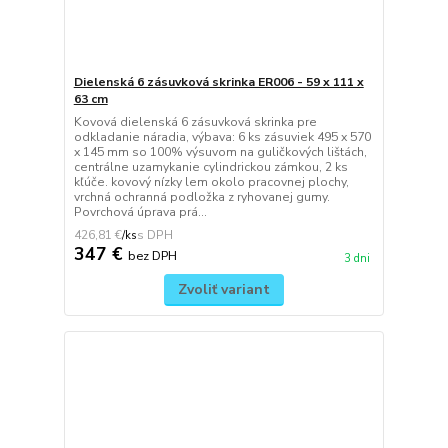
Dielenská 6 zásuvková skrinka ER006 - 59 x 111 x
63 cm
Kovová dielenská 6 zásuvková skrinka pre
odkladanie náradia, výbava: 6 ks zásuviek 495 x 570
x 145 mm so 100% výsuvom na guličkových lištách,
centrálne uzamykanie cylindrickou zámkou, 2 ks
kľúče. kovový nízky lem okolo pracovnej plochy,
vrchná ochranná podložka z ryhovanej gumy.
Povrchová úprava prá...
426,81 €
/
ks
347 €
bez DPH
3 dni
Zvoliť variant