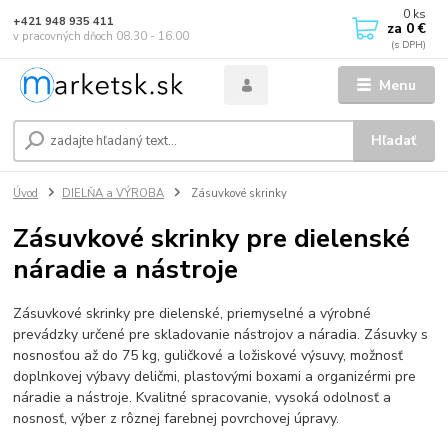
0
ks
+421 948 935 411
za
0 €
v pracovných dňoch 08.30 - 16.00
Menu
Hľadať
Úvod
DIELŇA a VÝROBA
Zásuvkové skrinky
Zásuvkové skrinky pre dielenské
náradie a nástroje
Zásuvkové skrinky pre dielenské, priemyselné a výrobné
prevádzky určené pre skladovanie nástrojov a náradia. Zásuvky s
nosnosťou až do 75 kg, guličkové a ložiskové výsuvy, možnosť
doplnkovej výbavy deličmi, plastovými boxami a organizérmi pre
náradie a nástroje. Kvalitné spracovanie, vysoká odolnosť a
nosnosť, výber z rôznej farebnej povrchovej úpravy.