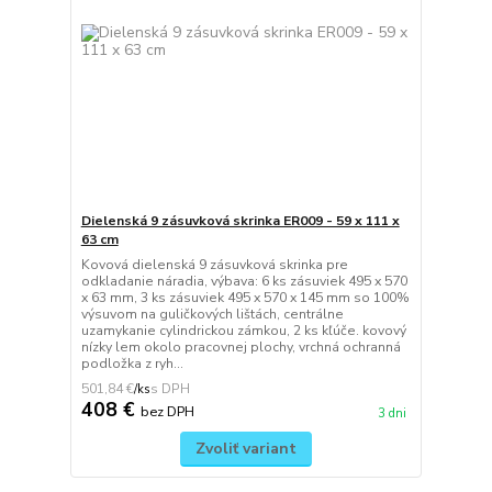
Dielenská 9 zásuvková skrinka ER009 - 59 x 111 x
63 cm
Kovová dielenská 9 zásuvková skrinka pre
odkladanie náradia, výbava: 6 ks zásuviek 495 x 570
x 63 mm, 3 ks zásuviek 495 x 570 x 145 mm so 100%
výsuvom na guličkových lištách, centrálne
uzamykanie cylindrickou zámkou, 2 ks kľúče. kovový
nízky lem okolo pracovnej plochy, vrchná ochranná
podložka z ryh...
501,84 €
/
ks
408 €
bez DPH
3 dni
Zvoliť variant