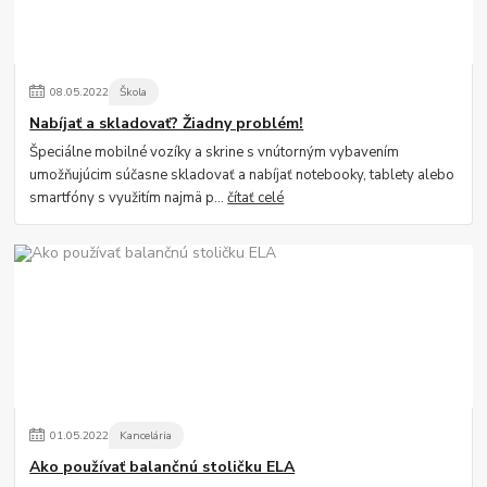
08
.
05
.
2022
Škola
Nabíjať a skladovať? Žiadny problém!
Špeciálne mobilné vozíky a skrine s vnútorným vybavením
umožňujúcim súčasne skladovať a nabíjať notebooky, tablety alebo
smartfóny s využitím najmä p...
čítať celé
01
.
05
.
2022
Kancelária
Ako používať balančnú stoličku ELA