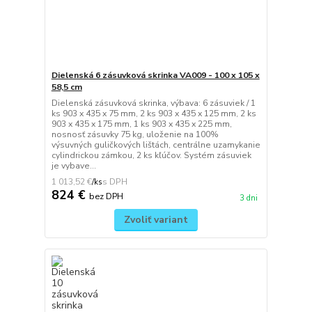
Dielenská 6 zásuvková skrinka VA009 - 100 x 105 x
58,5 cm
Dielenská zásuvková skrinka, výbava: 6 zásuviek / 1
ks 903 x 435 x 75 mm, 2 ks 903 x 435 x 125 mm, 2 ks
903 x 435 x 175 mm, 1 ks 903 x 435 x 225 mm,
nosnosť zásuvky 75 kg, uloženie na 100%
výsuvných guličkových lištách, centrálne uzamykanie
cylindrickou zámkou, 2 ks kľúčov. Systém zásuviek
je vybave...
1 013,52 €
/
ks
824 €
bez DPH
3 dni
Zvoliť variant