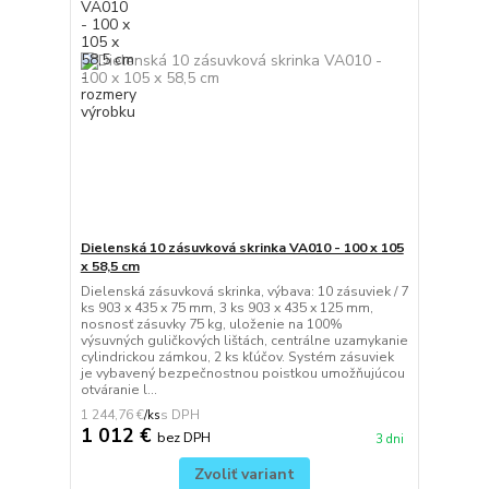
Dielenská 10 zásuvková skrinka VA010 - 100 x 105
x 58,5 cm
Dielenská zásuvková skrinka, výbava: 10 zásuviek / 7
ks 903 x 435 x 75 mm, 3 ks 903 x 435 x 125 mm,
nosnosť zásuvky 75 kg, uloženie na 100%
výsuvných guličkových lištách, centrálne uzamykanie
cylindrickou zámkou, 2 ks kľúčov. Systém zásuviek
je vybavený bezpečnostnou poistkou umožňujúcou
otváranie l...
1 244,76 €
/
ks
1 012 €
bez DPH
3 dni
Zvoliť variant