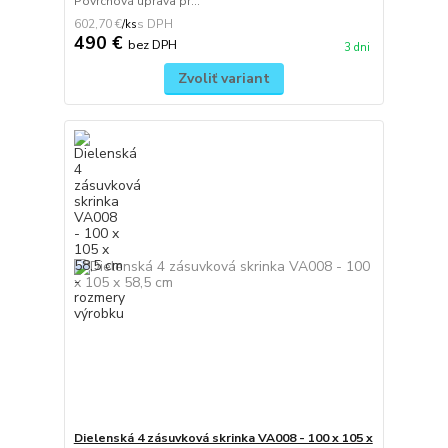
Povrchová úprava pr...
602,70 €
/
ks
490 €
bez DPH
3 dni
Zvoliť variant
Dielenská 4 zásuvková skrinka VA008 - 100 x 105 x