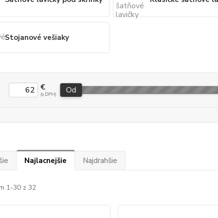
Stojanové vešiaky
€
Od
šie
Najlacnejšie
Najdrahšie
m 1-30 z 32