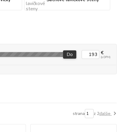
€
Do
strana
z 2
ďalšie