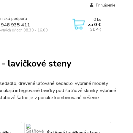
Prihlásenie
onická podpora
0
ks
za
0 €
 948 935 411
ovných dňoch 08.30 - 16.00
 - lavičkové steny
 sedadlo, drevené laťované sedadlo, vybrané modely
onúkajú integrované lavičky pod šatňové skrinky, vybrané
klubové šatne je v ponuke kombinované riešenie
vičky
Šatňové lavičkové steny