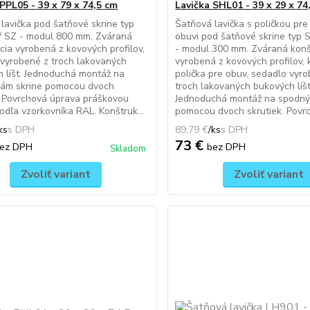
PPL05 - 39 x 79 x 74,5 cm
Lavička SHL01 - 39 x 29 x 74
lavička pod šatňové skrine typ
Šatňová lavička s poličkou pre
/ SZ - modul 800 mm. Zváraná
obuvi pod šatňové skrine typ S
cia vyrobená z kovových profilov,
- modul 300 mm. Zváraná konš
vyrobené z troch lakovaných
vyrobená z kovových profilov,
 líšt. Jednoduchá montáž na
polička pre obuv, sedadlo vyr
rám skrine pomocou dvoch
troch lakovaných bukových líšt
. Povrchová úprava práškovou
Jednoduchá montáž na spodný
odľa vzorkovníka RAL. Konštruk...
pomocou dvoch skrutiek. Povrc
ks
89,79 €
/
ks
73 €
ez DPH
bez DPH
Skladom
Zvoliť variant
Zvoliť variant