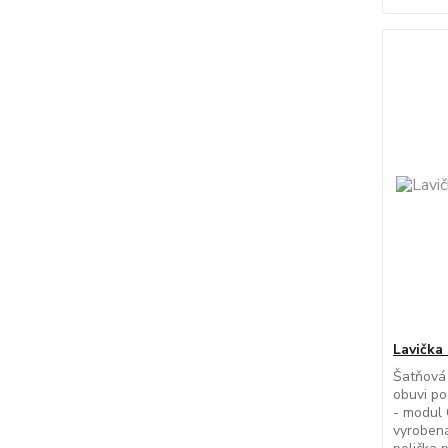
Lavička
Šatňová 
obuvi po
- modul 
vyrobená