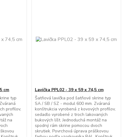
,5 cm
Lavička PPL02 - 39 x 59 x 74,5 cm
krine typ
Šatňová lavička pod šatňové skrine typ
 Zváraná
SA / SB / SZ - modul 600 mm. Zváraná
h profilov,
konštrukcia vyrobená z kovových profilov,
ovaných
sedadlo vyrobené z troch lakovaných
ntáž na
bukových líšt. Jednoduchá montáž na
voch
spodný rám skrine pomocou dvoch
áškovou
skrutiek. Povrchová úprava práškovou
Konštruk...
farbou podľa vzorkovníka RAL. Konštruk...