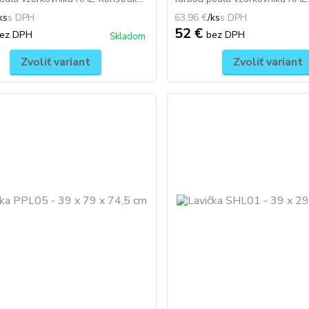
ks
63,96 €
/
ks
52 €
ez DPH
bez DPH
Skladom
Zvoliť variant
Zvoliť variant