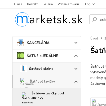
O nás
Kontakt
Galéria
Vrátenie tovaru
Blog
Úvod
KANCELÁRIA
Šatň
ŠATNE a JEDÁLNE
Šatňové 
Šatňové skrine
vybavené 
modely a
Šatňové lavičky
šatňovej 
Šatňové lavičky pod
skrinky