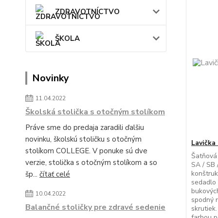
ZDRAVOTNÍCTVO
ŠKOLA
Novinky
11.04.2022
Školská stolička s otočným stolíkom
Práve sme do predaja zaradili ďalšiu
novinku, školskú stoličku s otočným
Lavička 
stolíkom COLLEGE. V ponuke sú dve
Šatňová 
verzie, stolička s otočným stolíkom a so
SA / SB 
konštruk
šp...
čítať celé
sedadlo 
bukových
10.04.2022
spodný 
Balančné stoličky pre zdravé sedenie
skrutiek
farbou p