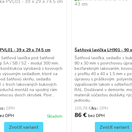
PVL01 - 39 x 29 x 74,5 cm
Šatňová lavička LH901 - 90 x
šatňová lavička pod šatňové
Šatňová lavička, sedadlo z buk
yp SA / SB / SZ - modul 300 mm.
80 x 30 mm s povrchovou úpr
konštrukcia vyrobená z kovových
bezfarebným lakovaním, kovo
 s výsuvným sedadlom, ktoré sa
z profilu 40 x 40 x 1,5 mm s p
od šatňovú skriňu, sedadlo
úpravou s práškovým polyest
 z troch lakovaných bukových
vypaľovacím lakom v odtieňoch
dnoduchá montáž na spodný rám
RAL. Dodávané v demonte, mo
omocou dvoch skrutiek. Povr...
materiál súčasťou dodávky, rýc
jednodu...
ks
105,78 €
/
ks
86 €
ez DPH
bez DPH
Skladom
Zvoliť variant
Zvoliť variant