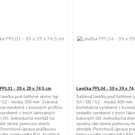
PPL01 - 39 x 29 x 74,5 cm
Lavička PPL04 - 39 x 39 x 74
lavička pod šatňové skrine typ
Šatňová lavička pod šatňové s
/ SZ - modul 300 mm. Zváraná
SA / SB / SZ - modul 400 mm.
cia vyrobená z kovových profilov,
konštrukcia vyrobená z kovovýc
vyrobené z troch lakovaných
sedadlo vyrobené z troch lak
 líšt. Jednoduchá montáž na
bukových líšt. Jednoduchá mo
rám skrine pomocou dvoch
spodný rám skrine pomocou d
. Povrchová úprava práškovou
skrutiek. Povrchová úprava pr
odľa vzorkovníka RAL. Konštruk...
farbou podľa vzorkovníka RAL. 