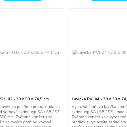
 SHL02 - 39 x 59 x 74,5 cm
Lavička PVL04 - 39 x 39 x 74
lavička s poličkou pre odkladanie
Výsuvná šatňová lavička pod 
d šatňové skrine typ SA / SB / SZ
skrine typ SA / SB / SZ - mod
600 mm. Zváraná konštrukcia
Zváraná konštrukcia vyrobená
 z kovových profilov, kovová
profilov s výsuvným sedadlom,