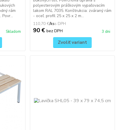
dadlo
bukových líšt. Povrchová úprava s
bukových
polyesterovým práškovým vypaľovacím
podný rám
lakom RAL 7035. Konštrukcia: zváraný rám
 Povr...
- oceľ. profil 25 x 25 x 2 m...
110,70 €
/
ks
90 €
bez DPH
Skladom
3 dni
Zvoliť variant