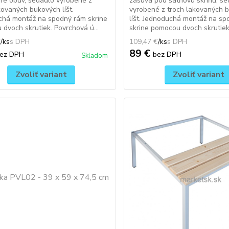
pre obuv, sedadlo vyrobené z
zasúva pod šatňovú skriňu, se
kovaných bukových líšt.
vyrobené z troch lakovaných 
chá montáž na spodný rám skrine
líšt. Jednoduchá montáž na s
dvoch skrutiek. Povrchová ú...
skrine pomocou dvoch skrutiek.
€
/
ks
109,47 €
/
ks
89 €
ez DPH
bez DPH
Skladom
Zvoliť variant
Zvoliť variant