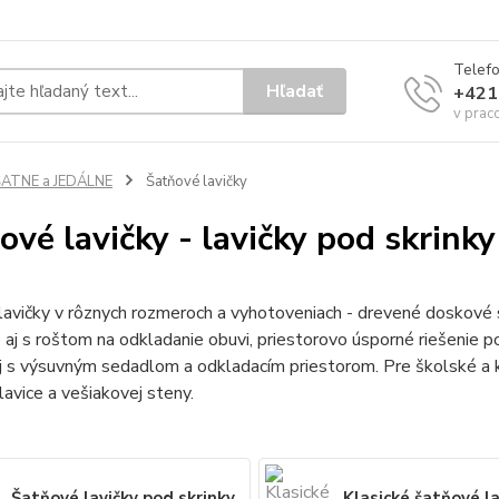
Telef
Hľadať
+421
v prac
ŠATNE a JEDÁLNE
Šatňové lavičky
ové lavičky - lavičky pod skrinky
lavičky v rôznych rozmeroch a vyhotoveniach - drevené doskové
aj s roštom na odkladanie obuvi, priestorovo úsporné riešenie p
j s výsuvným sedadlom a odkladacím priestorom. Pre školské a 
lavice a vešiakovej steny.
Šatňové lavičky pod skrinky
Klasické šatňové la