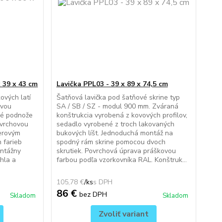
 39 x 43 cm
Lavička PPL03 - 39 x 89 x 74,5 cm
ových latí
Šatňová lavička pod šatňové skrine typ
avou
SA / SB / SZ - modul 900 mm. Zváraná
vé podnože
konštrukcia vyrobená z kovových profilov,
ovrchovou
sedadlo vyrobené z troch lakovaných
erovým
bukových líšt. Jednoduchá montáž na
 farieb
spodný rám skrine pomocou dvoch
ntážny
skrutiek. Povrchová úprava práškovou
hla a
farbou podľa vzorkovníka RAL. Konštruk...
105,78 €
/
ks
86 €
bez DPH
Skladom
Skladom
Zvoliť variant