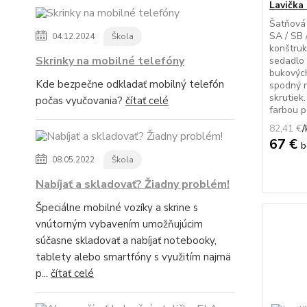
Lavička 
Šatňová 
SA / SB 
04.12.2024
Škola
konštruk
Skrinky na mobilné telefóny
sedadlo 
bukových
Kde bezpečne odkladať mobilný telefón
spodný 
skrutiek
počas vyučovania?
čítať celé
farbou p
82,41 €
/
67 €
b
08.05.2022
Škola
Nabíjať a skladovať? Žiadny problém!
Špeciálne mobilné vozíky a skrine s
vnútorným vybavením umožňujúcim
súčasne skladovať a nabíjať notebooky,
tablety alebo smartfóny s využitím najmä
p...
čítať celé