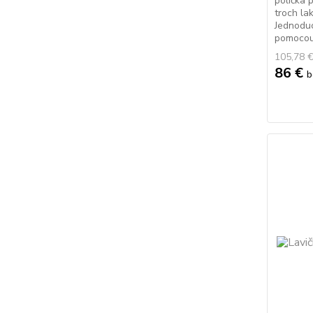
polička 
troch la
Jednodu
pomocou 
105,78 
86 €
b