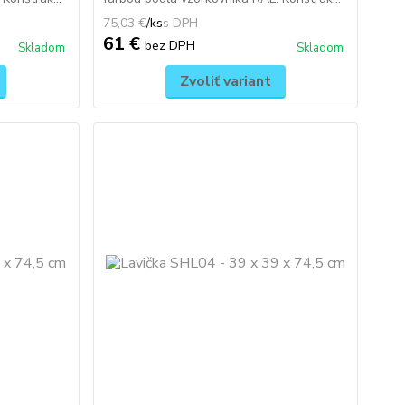
75,03 €
/
ks
61 €
bez DPH
Skladom
Skladom
Zvoliť variant