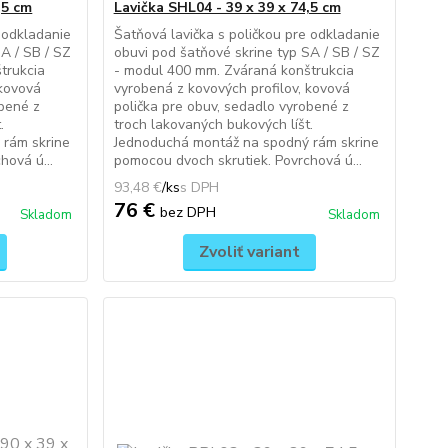
,5 cm
Lavička SHL04 - 39 x 39 x 74,5 cm
 odkladanie
Šatňová lavička s poličkou pre odkladanie
A / SB / SZ
obuvi pod šatňové skrine typ SA / SB / SZ
trukcia
- modul 400 mm. Zváraná konštrukcia
 kovová
vyrobená z kovových profilov, kovová
obené z
polička pre obuv, sedadlo vyrobené z
.
troch lakovaných bukových líšt.
 rám skrine
Jednoduchá montáž na spodný rám skrine
hová ú...
pomocou dvoch skrutiek. Povrchová ú...
93,48 €
/
ks
76 €
bez DPH
Skladom
Skladom
Zvoliť variant