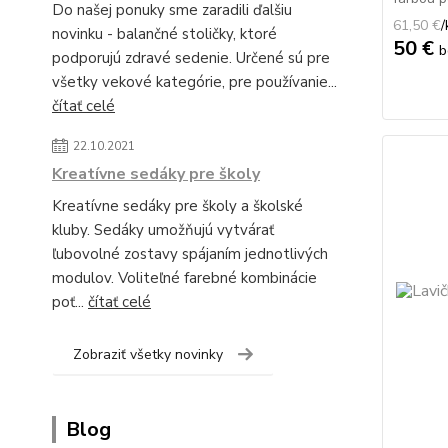
Do našej ponuky sme zaradili ďalšiu
61,50 €
/
novinku - balančné stoličky, ktoré
50 €
b
podporujú zdravé sedenie. Určené sú pre
všetky vekové kategórie, pre používanie...
čítať celé
22.10.2021
Kreatívne sedáky pre školy
Kreatívne sedáky pre školy a školské
kluby. Sedáky umožňujú vytvárať
ľubovolné zostavy spájaním jednotlivých
modulov. Voliteľné farebné kombinácie
poť...
čítať celé
Zobraziť všetky novinky
Blog