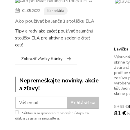
01.05.2022
Kancelária
Ako používať balančnú stoličku ELA
Tipy a rady ako začať používať balančnú
stoličky ELA pre aktívne sedenie
čítať
celé
Lavička 
Výsuvná 
Zobraziť všetky články
skrine t
Zváraná 
profilov
zasúva p
Nepremeškajte novinky, akcie
vyrobené
a zľavy!
líšt. Je
skrine p
Prihlásiť sa
99,63 €
/
81 €
b
Súhlasím so
spracovaním osobných údajov
za
účelom zasielania newslettera.