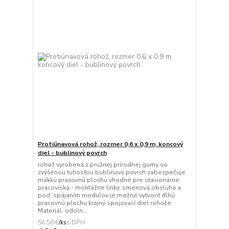
Protiúnavová rohož, rozmer 0,6 x 0,9 m, koncový
diel - bublinový povrch
rohož vyrobená z pružnej prírodnej gumy so
zvýšenou tuhosťou bublinový povrch zabezpečuje
mäkkú pracovnú plochu vhodné pre stacionárne
pracoviská - montážne linky, smenová obsluha a
pod. spájaním modulov je možné vytvoriť dlhú
pracovnú plochu krajný spojovací diel rohože
Materiál: odoln...
56,58 €
/
ks