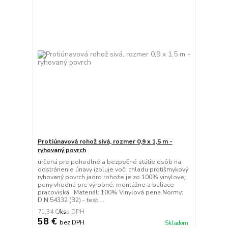
Protiúnavová rohož sivá, rozmer 0,9 x 1,5 m -
ryhovaný povrch
určená pre pohodlné a bezpečné státie osôb na
odstránenie únavy izoluje voči chladu protišmykový
ryhovaný povrch jadro rohože je zo 100% vinylovej
peny vhodná pre výrobné, montážne a baliace
pracoviská Materiál: 100% Vinylová pena Normy:
DIN 54332 (B2) - test ...
71,34 €
/
ks
58 €
bez DPH
Skladom