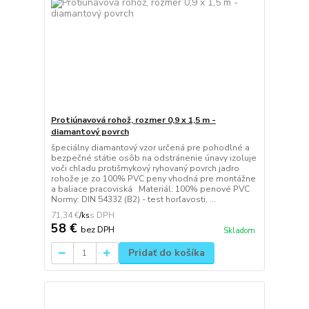
Protiúnavová rohož, rozmer 0,9 x 1,5 m -
diamantový povrch
špeciálny diamantový vzor určená pre pohodlné a
bezpečné státie osôb na odstránenie únavy izoluje
voči chladu protišmykový ryhovaný povrch jadro
rohože je zo 100% PVC peny vhodná pre montážne
a baliace pracoviská Materiál: 100% penové PVC
Normy: DIN 54332 (B2) - test horľavosti, ...
71,34 €
/
ks
58 €
bez DPH
Skladom
Pridať do košíka