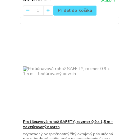
Skladom
Pridať do košíka
Protiúnavová rohož SAFETY, rozmer 0,9 x 1,5 m -
textúrovaný povrch
zvýraznený bezpečnostný žltý okrajový pás určená
pre dlhodobé státie osôb na odstránenie únavy