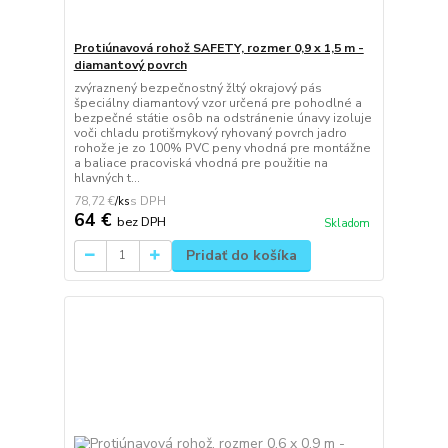
Protiúnavová rohož SAFETY, rozmer 0,9 x 1,5 m -
diamantový povrch
zvýraznený bezpečnostný žltý okrajový pás
špeciálny diamantový vzor určená pre pohodlné a
bezpečné státie osôb na odstránenie únavy izoluje
voči chladu protišmykový ryhovaný povrch jadro
rohože je zo 100% PVC peny vhodná pre montážne
a baliace pracoviská vhodná pre použitie na
hlavných t...
78,72 €
/
ks
64 €
bez DPH
Skladom
Pridať do košíka