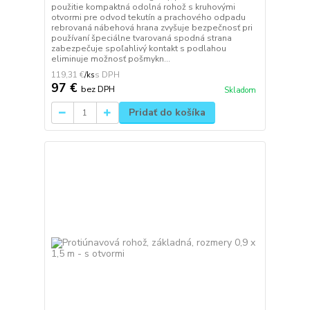
použitie kompaktná odolná rohož s kruhovými
otvormi pre odvod tekutín a prachového odpadu
rebrovaná nábehová hrana zvyšuje bezpečnosť pri
používaní špeciálne tvarovaná spodná strana
zabezpečuje spoľahlivý kontakt s podlahou
eliminuje možnosť pošmykn...
119,31 €
/
ks
97 €
bez DPH
Skladom
Pridať do košíka