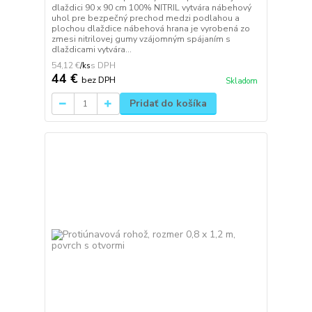
dlaždici 90 x 90 cm 100% NITRIL vytvára nábehový
uhol pre bezpečný prechod medzi podlahou a
plochou dlaždice nábehová hrana je vyrobená zo
zmesi nitrilovej gumy vzájomným spájaním s
dlaždicami vytvára...
54,12 €
/
ks
44 €
bez DPH
Skladom
Pridať do košíka