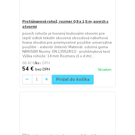
Protiúnavová rohož, rozmer 0,9 x 1,5 m, povrch s
otvormi
povrch rohože je tvorený kruhovými otvormi pre
lepší odtok tekutín skosená obvodová nábehová
hrana vhodná pre priemyselné použitie univerzálne
použitie - exteriér /interiér Materiál: odolná guma
NBR/SBR Normy: EN 13552/R10 - protišmykový test
Výška rohože: 14 mm Rozmery (š x d /m):...
66,42 €
/
ks
54 €
bez DPH
Skladom
Pridať do košíka