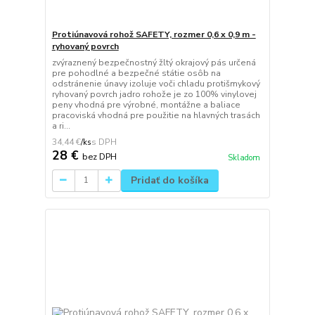
Protiúnavová rohož SAFETY, rozmer 0,6 x 0,9 m -
ryhovaný povrch
zvýraznený bezpečnostný žltý okrajový pás určená
pre pohodlné a bezpečné státie osôb na
odstránenie únavy izoluje voči chladu protišmykový
ryhovaný povrch jadro rohože je zo 100% vinylovej
peny vhodná pre výrobné, montážne a baliace
pracoviská vhodná pre použitie na hlavných trasách
a ri...
34,44 €
/
ks
28 €
bez DPH
Skladom
Pridať do košíka