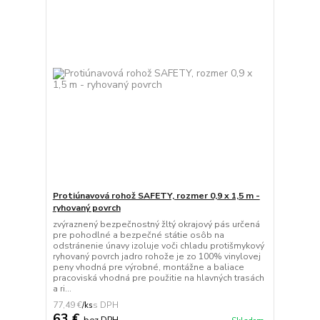
Protiúnavová rohož SAFETY, rozmer 0,9 x 1,5 m -
ryhovaný povrch
zvýraznený bezpečnostný žltý okrajový pás určená
pre pohodlné a bezpečné státie osôb na
odstránenie únavy izoluje voči chladu protišmykový
ryhovaný povrch jadro rohože je zo 100% vinylovej
peny vhodná pre výrobné, montážne a baliace
pracoviská vhodná pre použitie na hlavných trasách
a ri...
77,49 €
/
ks
63 €
bez DPH