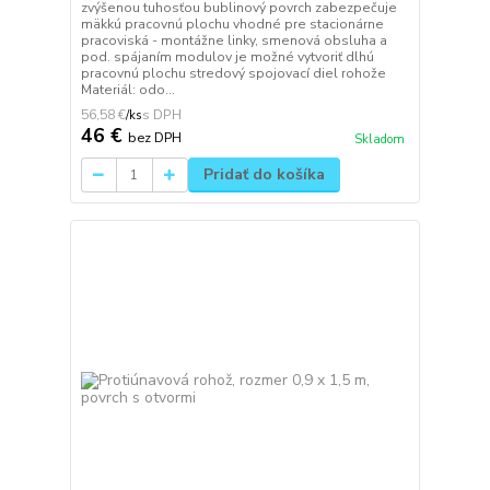
zvýšenou tuhosťou bublinový povrch zabezpečuje
mäkkú pracovnú plochu vhodné pre stacionárne
pracoviská - montážne linky, smenová obsluha a
pod. spájaním modulov je možné vytvoriť dlhú
pracovnú plochu stredový spojovací diel rohože
Materiál: odo...
56,58 €
/
ks
46 €
bez DPH
Skladom
Pridať do košíka