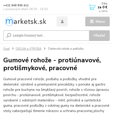
0
ks
+421 948 935 411
za
0 €
v pracovných dňoch 08.30 - 16.00
Menu
Hľadať
Úvod
DIELŇA a VÝROBA
Dielenské rohože a podložky
Gumové rohože - protiúnavové,
protišmykové, pracovné
Gumové pracovné rohože, podlahy a podložky, vhodné pre
dielenské, výrobné a priemyselné prevádzky, v ponuke aj gastro
rohože pre kuchyne na šmykľavý povrch, rohože s rôznou úpravou
povrchu - protiúnavové, protišmykové, bezpečnostné, rohože
vyrobené z odolných materiálov - nitril, prírodná a syntetická
guma, pracovné podložky z odolnej gumy na dielenské a pracovné
stoly zabezpečujú tlmenie nárazov a ochranu pracovnej plochy