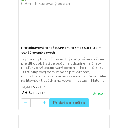
Protiúnavová rohož SAFETY, rozmer 0,6 x 0,9 m -
textúrovaný povrch
zvýraznený bezpečnostný žltý okrajový pás určená
pre dlhodobé státie osôb na odstránenie únavy
protišmykový texturovaný povrch jadro rohože je zo
100% vinylovej peny vhodná pre výrobné,
montážne a baliace pracoviská vhodná pre použitie
na hlavných trasách a rizikových miestach Materi...
34,44 €
/
ks
28 €
bez DPH
Skladom
Pridať do košíka