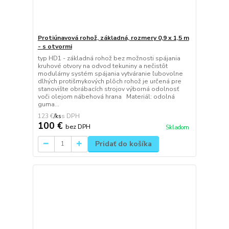
Protiúnavová rohož, základná, rozmery 0,9 x 1,5 m
- s otvormi
typ HD1 - základná rohož bez možnosti spájania
kruhové otvory na odvod tekuniny a nečistôt
modulárny systém spájania vytváranie ľubovolne
dlhých protišmykových plôch rohož je určená pre
stanovište obrábacích strojov výborná odolnosť
voči olejom nábehová hrana Materiál: odolná
guma...
123 €
/
ks
100 €
bez DPH
Skladom
Pridať do košíka