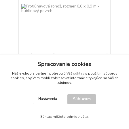
Protiúnavová rohož, rozmer 0,6 x 0,9 m - bublinový
povrch
Spracovanie cookies
špeciálny "bublinový" povrch extrémne odolná
nášľapná plocha určená pre pohodlné a bezpečné
Náš e-shop a partneri potrebujú Váš
súhlas
s použitím súborov
státie osôb povrch aktívne pôsobí na odstránenie
cookies, aby Vám mohli zobrazovať informácie týkajúce sa Vašich
únavy izoluje voči chladu skosené okraje vhodná
záujmov.
pre montážne pracoviská Materiál: Polyuretán s
extrémnou odolnosťou Normy: DIN 4102 (B1) -
test...
Súhlasím
Nastavenia
126,69 €
/
ks
103 €
bez DPH
Skladom
Pridať do košíka
Súhlas môžete odmietnuť
tu
.