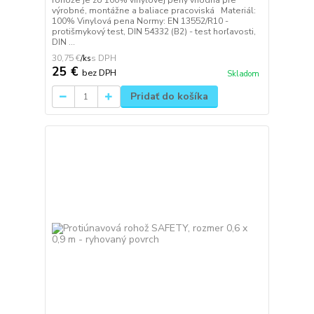
rohože je zo 100% vinylovej peny vhodná pre
výrobné, montážne a baliace pracoviská Materiál:
100% Vinylová pena Normy: EN 13552/R10 -
protišmykový test, DIN 54332 (B2) - test horľavosti,
DIN ...
30,75 €
/
ks
25 €
bez DPH
Skladom
Pridať do košíka