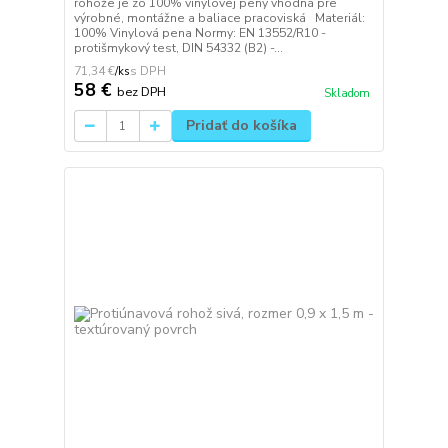
rohože je zo 100% vinylovej peny vhodná pre
výrobné, montážne a baliace pracoviská Materiál:
100% Vinylová pena Normy: EN 13552/R10 -
protišmykový test, DIN 54332 (B2) -...
71,34 €
/
ks
58 €
bez DPH
Skladom
Pridať do košíka