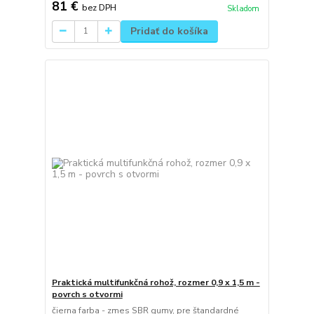
81 €
bez DPH
Skladom
Pridať do košíka
Praktická multifunkčná rohož, rozmer 0,9 x 1,5 m -
povrch s otvormi
čierna farba - zmes SBR gumy, pre štandardné