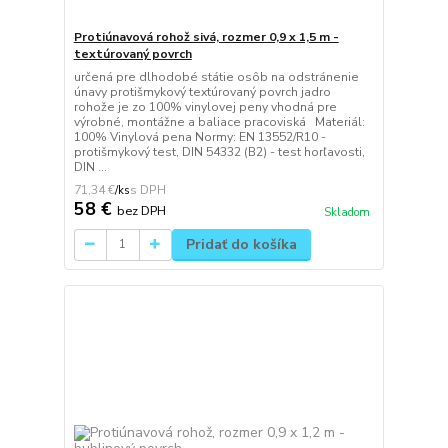
Protiúnavová rohož sivá, rozmer 0,9 x 1,5 m -
textúrovaný povrch
určená pre dlhodobé státie osôb na odstránenie
únavy protišmykový textúrovaný povrch jadro
rohože je zo 100% vinylovej peny vhodná pre
výrobné, montážne a baliace pracoviská Materiál:
100% Vinylová pena Normy: EN 13552/R10 -
protišmykový test, DIN 54332 (B2) - test horľavosti,
DIN ...
71,34 €
/
ks
58 €
bez DPH
Skladom
Pridať do košíka