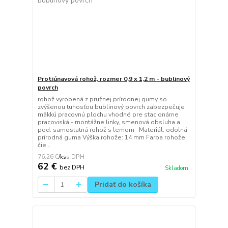
Protiúnavová rohož, rozmer 0,9 x 1,2 m - bublinový
povrch
rohož vyrobená z pružnej prírodnej gumy so
zvýšenou tuhosťou bublinový povrch zabezpečuje
mäkkú pracovnú plochu vhodné pre stacionárne
pracoviská - montážne linky, smenová obsluha a
pod. samostatná rohož s lemom Materiál: odolná
prírodná guma Výška rohože: 14 mm Farba rohože:
čie...
76,26 €
/
ks
62 €
bez DPH
Skladom
Pridať do košíka