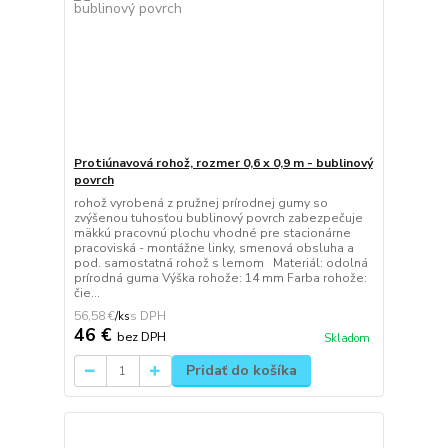
Protiúnavová rohož, rozmer 0,6 x 0,9 m - bublinový
povrch
rohož vyrobená z pružnej prírodnej gumy so
zvýšenou tuhosťou bublinový povrch zabezpečuje
mäkkú pracovnú plochu vhodné pre stacionárne
pracoviská - montážne linky, smenová obsluha a
pod. samostatná rohož s lemom Materiál: odolná
prírodná guma Výška rohože: 14 mm Farba rohože:
čie...
56,58 €
/
ks
46 €
bez DPH
Skladom
Pridať do košíka