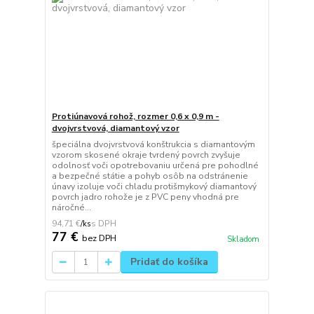
Protiúnavová rohož, rozmer 0,6 x 0,9 m -
dvojvrstvová, diamantový vzor
špeciálna dvojvrstvová konštrukcia s diamantovým
vzorom skosené okraje tvrdený povrch zvyšuje
odolnosť voči opotrebovaniu určená pre pohodlné
a bezpečné státie a pohyb osôb na odstránenie
únavy izoluje voči chladu protišmykový diamantový
povrch jadro rohože je z PVC peny vhodná pre
náročné...
94,71 €
/
ks
77 €
bez DPH
Skladom
Pridať do košíka