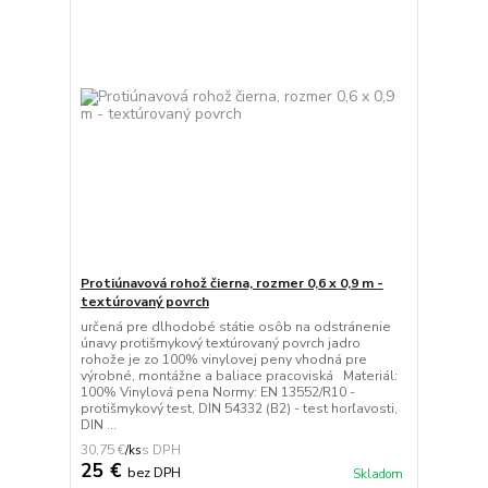
Protiúnavová rohož čierna, rozmer 0,6 x 0,9 m -
textúrovaný povrch
určená pre dlhodobé státie osôb na odstránenie
únavy protišmykový textúrovaný povrch jadro
rohože je zo 100% vinylovej peny vhodná pre
výrobné, montážne a baliace pracoviská Materiál:
100% Vinylová pena Normy: EN 13552/R10 -
protišmykový test, DIN 54332 (B2) - test horľavosti,
DIN ...
30,75 €
/
ks
25 €
bez DPH
Skladom