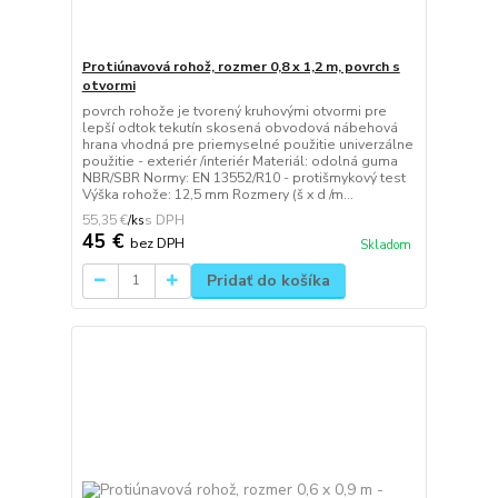
Protiúnavová rohož, rozmer 0,8 x 1,2 m, povrch s
otvormi
povrch rohože je tvorený kruhovými otvormi pre
lepší odtok tekutín skosená obvodová nábehová
hrana vhodná pre priemyselné použitie univerzálne
použitie - exteriér /interiér Materiál: odolná guma
NBR/SBR Normy: EN 13552/R10 - protišmykový test
Výška rohože: 12,5 mm Rozmery (š x d /m...
55,35 €
/
ks
45 €
bez DPH
Skladom
Pridať do košíka