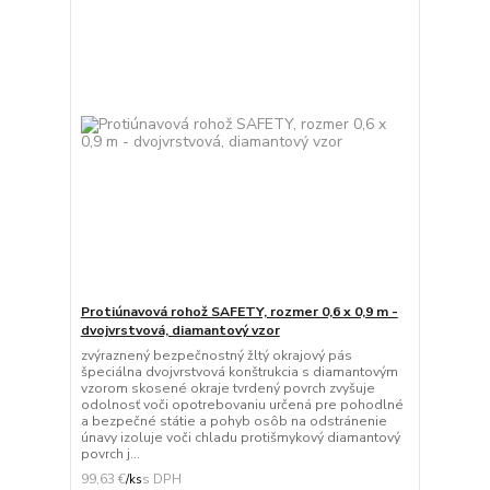
Protiúnavová rohož SAFETY, rozmer 0,6 x 0,9 m -
dvojvrstvová, diamantový vzor
zvýraznený bezpečnostný žltý okrajový pás
špeciálna dvojvrstvová konštrukcia s diamantovým
vzorom skosené okraje tvrdený povrch zvyšuje
odolnosť voči opotrebovaniu určená pre pohodlné
a bezpečné státie a pohyb osôb na odstránenie
únavy izoluje voči chladu protišmykový diamantový
povrch j...
99,63 €
/
ks