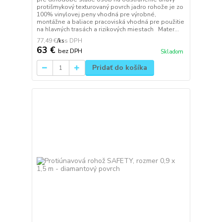
protišmykový texturovaný povrch jadro rohože je zo
100% vinylovej peny vhodná pre výrobné,
montážne a baliace pracoviská vhodná pre použitie
na hlavných trasách a rizikových miestach Mater...
77,49 €
/
ks
63 €
bez DPH
Skladom
Pridať do košíka