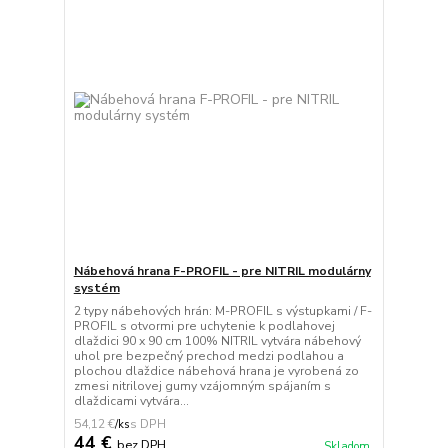
Nábehová hrana F-PROFIL - pre NITRIL modulárny
systém
2 typy nábehových hrán: M-PROFIL s výstupkami / F-
PROFIL s otvormi pre uchytenie k podlahovej
dlaždici 90 x 90 cm 100% NITRIL vytvára nábehový
uhol pre bezpečný prechod medzi podlahou a
plochou dlaždice nábehová hrana je vyrobená zo
zmesi nitrilovej gumy vzájomným spájaním s
dlaždicami vytvára...
54,12 €
/
ks
44 €
bez DPH
Skladom