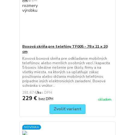
Boxová skriňa pre telefóny TF005 - 78 x 21 x 20
cm
Kovová boxová skriňa pre odkladanie mobilných
telefónov, alebo menších osobných vecí / kapacita
5 boxov. Ideálne riešenie pre školy, firmy a na
všetky miesta, na ktorých sa uplatňuje zákaz
používania alebo držania mobilných telefónov,
prípadne iných elektronických zariadení. Boxová
schránka s vnútor...
281,67 €
/
ks
229 €
bez DPH
skladom
Zvoliť variant
NOVINKA