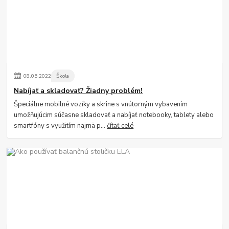
08
.
05
.
2022
Škola
Nabíjať a skladovať? Žiadny problém!
Špeciálne mobilné vozíky a skrine s vnútorným vybavením
umožňujúcim súčasne skladovať a nabíjať notebooky, tablety alebo
smartfóny s využitím najmä p...
čítať celé