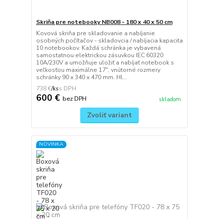
Skriňa pre notebooky NB008 - 180 x 40 x 50 cm
Kovová skriňa pre skladovanie a nabíjanie
osobných počítačov - skladovcia / nabíjacia kapacita
10 notebookov. Každá schránka je vybavená
samostatnou elektrickou zásuvkou IEC 60320
10A/230V a umožňuje uložiť a nabíjať notebook s
veľkosťou maximálne 17", vnútorné rozmery
schránky 90 x 340 x 470 mm. Hl...
738 €
/
ks
600 €
bez DPH
skladom
Zvoliť variant
NOVINKA