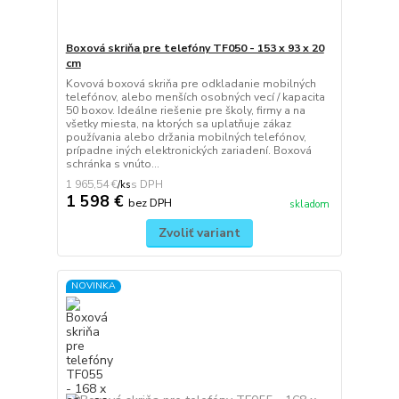
Boxová skriňa pre telefóny TF050 - 153 x 93 x 20
cm
Kovová boxová skriňa pre odkladanie mobilných
telefónov, alebo menších osobných vecí / kapacita
50 boxov. Ideálne riešenie pre školy, firmy a na
všetky miesta, na ktorých sa uplatňuje zákaz
používania alebo držania mobilných telefónov,
prípadne iných elektronických zariadení. Boxová
schránka s vnúto...
1 965,54 €
/
ks
1 598 €
bez DPH
skladom
Zvoliť variant
NOVINKA