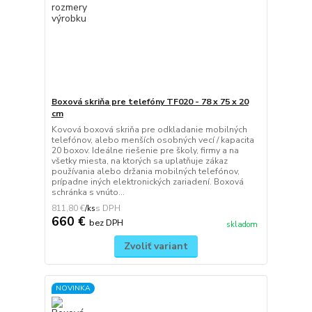
Boxová skriňa pre telefóny TF020 - 78 x 75 x 20
cm
Kovová boxová skriňa pre odkladanie mobilných
telefónov, alebo menších osobných vecí / kapacita
20 boxov. Ideálne riešenie pre školy, firmy a na
všetky miesta, na ktorých sa uplatňuje zákaz
používania alebo držania mobilných telefónov,
prípadne iných elektronických zariadení. Boxová
schránka s vnúto...
811,80 €
/
ks
660 €
bez DPH
skladom
Zvoliť variant
NOVINKA