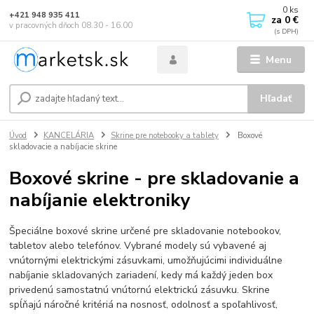
0
ks
+421 948 935 411
za
0 €
v pracovných dňoch 08.30 - 16.00
Menu
Hľadať
Úvod
KANCELÁRIA
Skrine pre notebooky a tablety
Boxové
skladovacie a nabíjacie skrine
Boxové skrine - pre skladovanie a
nabíjanie elektroniky
Špeciálne boxové skrine určené pre skladovanie notebookov,
tabletov alebo telefónov. Vybrané modely sú vybavené aj
vnútornými elektrickými zásuvkami, umožňujúcimi individuálne
nabíjanie skladovaných zariadení, kedy má každý jeden box
privedenú samostatnú vnútornú elektrickú zásuvku. Skrine
spĺňajú náročné kritériá na nosnosť, odolnosť a spoľahlivosť,