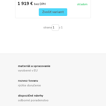
1 919 €
bez DPH
skladom
Zvoliť variant
strana
z 1
materiál a spracovanie
vyrobené v EU
rozvoz tovaru
rýchle doručenie
dispozičné návrhy
odborné poradenstvo