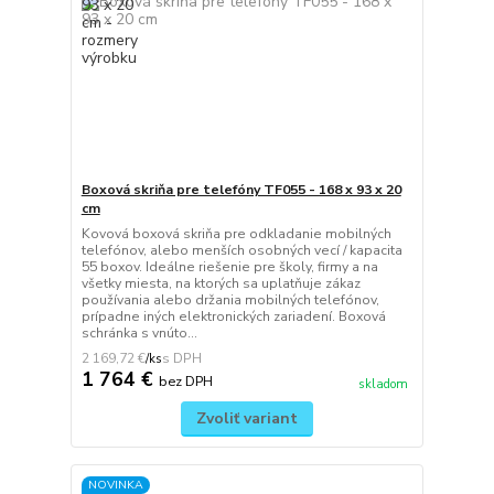
Boxová skriňa pre telefóny TF055 - 168 x 93 x 20
cm
Kovová boxová skriňa pre odkladanie mobilných
telefónov, alebo menších osobných vecí / kapacita
55 boxov. Ideálne riešenie pre školy, firmy a na
všetky miesta, na ktorých sa uplatňuje zákaz
používania alebo držania mobilných telefónov,
prípadne iných elektronických zariadení. Boxová
schránka s vnúto...
2 169,72 €
/
ks
1 764 €
bez DPH
skladom
Zvoliť variant
NOVINKA